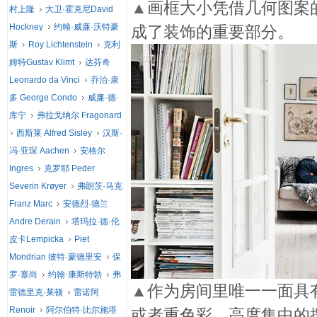
▲
画框大小凭借几何图案
村上隆
大卫·霍克尼David
Hockney
约翰·威廉·沃特豪
成了装饰的重要部分。
斯
Roy Lichtenstein
克利
姆特Gustav Klimt
达芬奇
Leonardo da Vinci
乔治·康
多 George Condo
威廉·德·
库宁
弗拉戈纳尔 Fragonard
西斯莱 Alfred Sisley
汉斯·
冯·亚琛 Aachen
安格尔
Ingres
克罗耶 Peder
Severin Krøyer
弗朗茨·马克
Franz Marc
安德烈·德兰
Andre Derain
塔玛拉·德·伦
皮卡Lempicka
Piet
Mondrian 彼特·蒙德里安
保
罗·塞尚
约翰·康斯特勃
弗
▲
作为房间里唯一一面具
雷德里克·莱顿
雷诺阿
Renoir
阿尔伯特·比尔施塔
或者重色彩，高度集中的