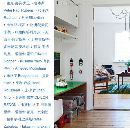
雅克·路易·大卫
鲁本斯
Peter Paul Rubens
拉斐尔
Raphael
列维坦Levitan
卡米耶·柯罗
让·弗朗索瓦·
米勒
约翰内斯·维米尔
瓦
西里·康定斯基
让·奥古斯特·
多米尼克·安格尔
提香·韦切
利奥
爱德华·霍珀 Edward
Hopper
Kusama Yayoi 草间
弥生
Amedeo Modigliani
布格罗 Bouguereau
提香
titian
亨利·卢梭 Henri
Rousseau
琼·米罗 Joan
Miro
奥迪隆·雷东 ODILON
REDON
卡斯帕·大卫·弗里德
里希
爱德华·蒙克
伦勃朗
拉斐尔·扎巴莱塔Rafael
Zabaleta
takashi-murakami