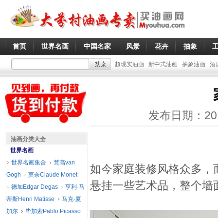
首页
世界名画
中国名家
风景
花卉
抽象
超现实油画
新中式油画
抽象油画
酒
发布日期：20
油画分类大全
世界名画
世界名画集合
梵高van
如今家庭装修风格众多，
Gogh
莫奈Claude Monet
悬挂一些艺术品，整个墙
德加Edgar Degas
亨利·马
蒂斯Henri Matisse
马克·夏
加尔
毕加索Pablo Picasso