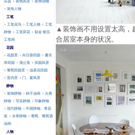
乐器
装饰风景
装饰动物
装饰人物
工笔
工笔花鸟
工笔人物
工笔
▲
装饰画不用设置太高，
静物
工笔荷花
贴金 银箔
合居室本身的状况。
工笔画
花园
花园景
向日葵田园
薰衣
草田园
蒲公英
田园风景
葡萄田园景
油菜花田园
室内景
门、窗风景
静物
装饰静物
柿子油画
古典
静物
写实静物
印象静物
现代静物
中国静物、青花
瓷
水果静物
葡萄、葡萄酒
油画
人物