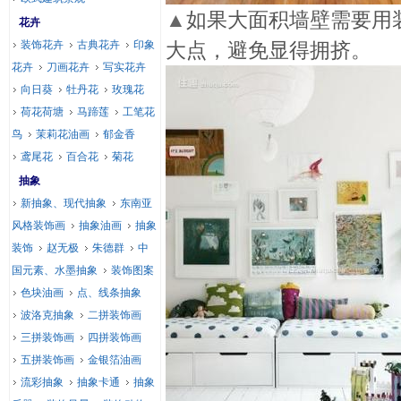
▲
如果大面积墙壁需要用
花卉
装饰花卉
古典花卉
印象
大点，避免显得拥挤。
花卉
刀画花卉
写实花卉
向日葵
牡丹花
玫瑰花
荷花荷塘
马蹄莲
工笔花
鸟
茉莉花油画
郁金香
鸢尾花
百合花
菊花
抽象
新抽象、现代抽象
东南亚
风格装饰画
抽象油画
抽象
装饰
赵无极
朱德群
中
国元素、水墨抽象
装饰图案
色块油画
点、线条抽象
波洛克抽象
二拼装饰画
三拼装饰画
四拼装饰画
五拼装饰画
金银箔油画
流彩抽象
抽象卡通
抽象