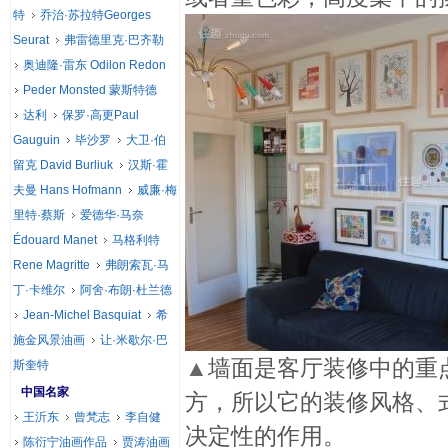
特
乔治·苏拉特Georges
Seurat
弗雷德里克·巴齐勒
奥迪隆·雷东 Odilon Redon
Peder Monsted 蒙斯特德
达利
保罗·高更Paul
Gauguin
毕沙罗
大卫·伯
留克 David Burliuk
汉斯·霍
夫曼 Hans Hofmann
威廉·梅
里特·蔡斯
爱德华·马奈
Édouard Manet
马格利特
Rene Magritte
弗朗索瓦·马
丁·卡维尔
阿舍·布朗·杜兰德
Jean-Michel Basquiat
希
施金风景油画
让·米歇尔·巴
▲
墙面是客厅装修中的重
斯奎特
中国名家
方，所以它的装修风格、
王沂东
曾梵志
李自健
决定性的作用。
陈衍宁油画作品
贾涛油画