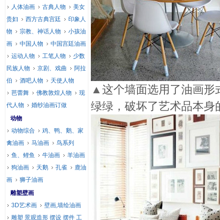
人体油画
古典人物
美女
贵妇
西方古典宫廷
印象人
物
宗教、神话人物
小孩油
画
中国人物
中国宫廷油画
运动人物
工笔人物
少数
民族人物
京剧、戏曲
阿拉
伯
酒吧人物
天使人物
▲
这个墙面选用了油画形
芭蕾舞
佛教敦煌人物
现
绿绿，破坏了艺术品本身
代人物
婚纱油画订做
动物
动物综合
鸡、鸭、鹅、家
禽油画
马油画
鸟系列
鱼、鲤鱼
牛油画
羊油画
狗油画
天鹅
孔雀
鹿油
画
狮子油画
雕塑壁画
3D艺术画
壁画,墙绘油画
雕塑 景观造形 摆设 摆件 工