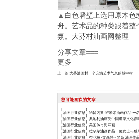
▲
白色墙壁上选用原木色
舟。艺术品的种类跟着整
氛。
大芬村
油画网整理
分享文章===
更多
上一篇:
大芬油画村一个充满艺术气息的城中村
您可能喜欢的文章
【
】
油画行业信息
约翰内斯·维米尔油画作品-一
【
】
油画行业信息
奥地利油画受中国道家文化影
【
】
油画行业信息
美国传奇海洋画
【
】
油画行业信息
拉斐尔油画作品一位女士与独
【
】
油画行业信息
杏花枝 -文森特 - 梵高 油画作