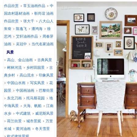
作品欣赏
常玉油画作品
中
国农村题材油画
靳尚谊 油画
作品欣赏
张大千
八大山人
朱耷
陈逸飞
潘鸿海
徐
悲鸿
艾轩油画作品
周春芽
油画
吴冠中
当代名家油画
风景
高山、金山油画
古典风景
树林河流
乡村田园景
古
典乡村
高山流水
印象风景
中国山水画
写实风景
花
园景
中国画油画
巴黎街景
东北刀画
托马斯花园
地
中海风景
大海、帆船
江南
水乡
中式建筑
威尼斯风景
荷兰街景
城市景观
万里
长城
黄河油画
冬天雪景
欧式建筑景观