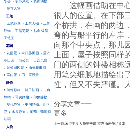
乐器
装饰风景
装饰动物
这幅画借助在中心、
装饰人物
很大的位置。在下部
工笔
个桥拱，在画的两边
工笔花鸟
工笔人物
工笔
静物
工笔荷花
贴金 银箔
弯的与船平行的左岸
工笔画
向那个中央点，那儿
花园
上面，屋子按照同样
花园景
向日葵田园
薰衣
草田园
蒲公英
田园风景
门的两侧的钟楼相称
葡萄田园景
油菜花田园
用笔尖细腻地描绘出
室内景
门、窗风景
性，但又不失严谨。
静物
装饰静物
柿子油画
古典
静物
写实静物
印象静物
分享文章===
现代静物
中国静物、青花
更多
瓷
水果静物
葡萄、葡萄酒
油画
上一篇:
象征主义大师奥蒂诺·雷东油画作品欣赏
人物