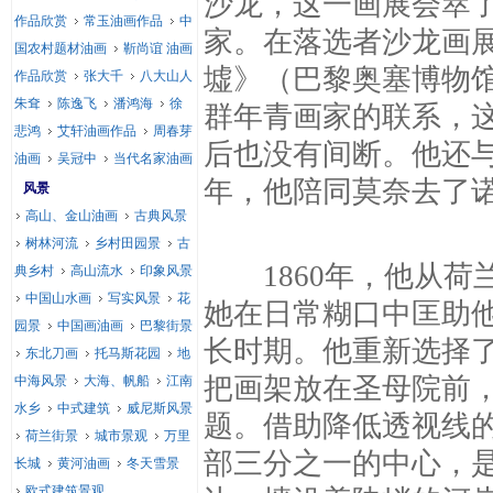
沙龙，这一画展会萃
作品欣赏
常玉油画作品
中
家。在落选者沙龙画
国农村题材油画
靳尚谊 油画
墟》（巴黎奥塞博物
作品欣赏
张大千
八大山人
朱耷
陈逸飞
潘鸿海
徐
群年青画家的联系，这
悲鸿
艾轩油画作品
周春芽
后也没有间断。他还与
油画
吴冠中
当代名家油画
年，他陪同莫奈去了
风景
高山、金山油画
古典风景
树林河流
乡村田园景
古
1860年，他从荷
典乡村
高山流水
印象风景
中国山水画
写实风景
花
她在日常糊口中匡助
园景
中国画油画
巴黎街景
长时期。他重新选择了1
东北刀画
托马斯花园
地
把画架放在圣母院前，
中海风景
大海、帆船
江南
水乡
中式建筑
威尼斯风景
题。借助降低透视线
荷兰街景
城市景观
万里
部三分之一的中心，
长城
黄河油画
冬天雪景
欧式建筑景观