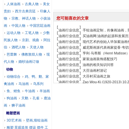
人体油画
古典人物
美女
贵妇
西方古典宫廷
印象人
您可能喜欢的文章
物
宗教、神话人物
小孩油
画
中国人物
中国宫廷油画
【
】
油画行业信息
手绘油画定制，肖像画油画，
运动人物
工笔人物
少数
【
】
油画行业信息
买油画网:油画的起源和发展历
【
】
民族人物
京剧、戏曲
阿拉
油画行业信息
现代艺术的创始人毕加索油画
【
】
伯
酒吧人物
天使人物
油画行业信息
威尼斯画派代表画家提香·韦
【
】
油画行业信息
亨利·马蒂斯（Henri Matis
芭蕾舞
佛教敦煌人物
现
【
】
油画行业信息
家装油画装饰搭配技巧
代人物
婚纱油画订做
【
】
油画行业信息
油画的相关知识问答
【
】
动物
油画行业信息
大芬油画村游记
【
】
油画行业信息
大芬村买油画之旅
动物综合
鸡、鸭、鹅、家
【
】
油画行业信息
Zao Wou-Ki (1920-2013) 10.
禽油画
马油画
鸟系列
鱼、鲤鱼
牛油画
羊油画
狗油画
天鹅
孔雀
鹿油
画
狮子油画
雕塑壁画
3D艺术画
壁画,墙绘油画
雕塑 景观造形 摆设 摆件 工