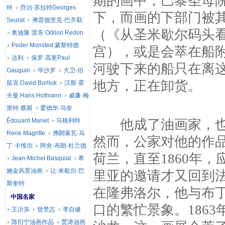
期的画中，巴黎圣母
特
乔治·苏拉特Georges
下，而画的下部门被
Seurat
弗雷德里克·巴齐勒
（《从圣米歇尔码头看
奥迪隆·雷东 Odilon Redon
Peder Monsted 蒙斯特德
宫），或是会萃在船
达利
保罗·高更Paul
河驶下来的船只在离
Gauguin
毕沙罗
大卫·伯
地方，正在卸货。
留克 David Burliuk
汉斯·霍
夫曼 Hans Hofmann
威廉·梅
里特·蔡斯
爱德华·马奈
Édouard Manet
马格利特
他成了油画家，也成
Rene Magritte
弗朗索瓦·马
然而，公家对他的作品
丁·卡维尔
阿舍·布朗·杜兰德
荷兰，直至1860年
Jean-Michel Basquiat
希
施金风景油画
让·米歇尔·巴
里亚的邀请才又回到
斯奎特
在隆弗洛尔，他与布
中国名家
口的繁忙景象。186
王沂东
曾梵志
李自健
陈衍宁油画作品
贾涛油画