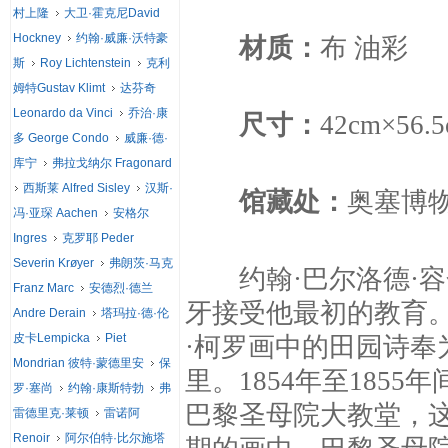
村上隆
大卫·霍克尼David
Hockney
约翰·威廉·沃特豪
材质：
布 油彩
斯
Roy Lichtenstein
克利
姆特Gustav Klimt
达芬奇
Leonardo da Vinci
乔治·康
尺寸：
42cm×56.
多 George Condo
威廉·德·
库宁
弗拉戈纳尔 Fragonard
西斯莱 Alfred Sisley
汉斯·
馆藏处：
奥塞博
冯·亚琛 Aachen
安格尔
Ingres
克罗耶 Peder
Severin Krøyer
弗朗茨·马克
约翰·巴尔洛德·容金
Franz Marc
安德烈·德兰
牙接受他最初的教育
Andre Derain
塔玛拉·德·伦
皮卡Lempicka
Piet
·柯罗画中的田园诗
Mondrian 彼特·蒙德里安
保
里。1854年至185
罗·塞尚
约翰·康斯特勃
弗
巴黎圣母院大教堂，
雷德里克·莱顿
雷诺阿
Renoir
阿尔伯特·比尔施塔