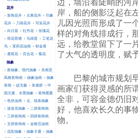
边，墙沿着陡峭的河
花卉
岸，船的侧影泛起在
装饰花卉
古典花卉
印象
儿因光照而形成了一
花卉
刀画花卉
写实花卉
向日葵
牡丹花
玫瑰花
样的对角线排成行，
荷花荷塘
马蹄莲
工笔花
远，给教堂留下了一
鸟
茉莉花油画
郁金香
了大气的透明度，赋
鸢尾花
百合花
菊花
抽象
新抽象、现代抽象
东南亚
巴黎的城市规划早因
风格装饰画
抽象油画
抽象
装饰
赵无极
朱德群
中
画家们获得灵感的所谓
国元素、水墨抽象
装饰图案
全非，可容金德仍旧
色块油画
点、线条抽象
好，他喜欢长久的事
波洛克抽象
二拼装饰画
三拼装饰画
四拼装饰画
物。
五拼装饰画
金银箔油画
流彩抽象
抽象卡通
抽象