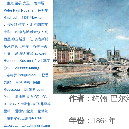
雅克·路易·大卫
鲁本斯
Peter Paul Rubens
拉斐尔
Raphael
列维坦Levitan
卡米耶·柯罗
让·弗朗索瓦·
米勒
约翰内斯·维米尔
瓦
西里·康定斯基
让·奥古斯特·
多米尼克·安格尔
提香·韦切
利奥
爱德华·霍珀 Edward
Hopper
Kusama Yayoi 草间
弥生
Amedeo Modigliani
布格罗 Bouguereau
提香
titian
亨利·卢梭 Henri
Rousseau
琼·米罗 Joan
作者：
约翰·巴尔
Miro
奥迪隆·雷东 ODILON
REDON
卡斯帕·大卫·弗里德
里希
爱德华·蒙克
伦勃朗
拉斐尔·扎巴莱塔Rafael
年份：
1864年
Zabaleta
takashi-murakami