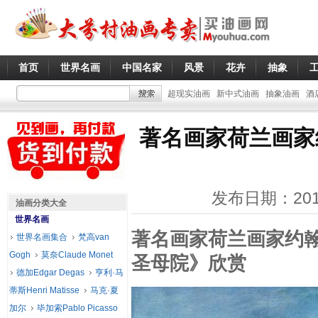
首页
世界名画
中国名家
风景
花卉
抽象
超现实油画
新中式油画
抽象油画
酒
著名画家荷兰画家
发布日期：201
油画分类大全
世界名画
著名画家荷兰画家约翰
世界名画集合
梵高van
Gogh
莫奈Claude Monet
圣母院》欣赏
德加Edgar Degas
亨利·马
蒂斯Henri Matisse
马克·夏
加尔
毕加索Pablo Picasso