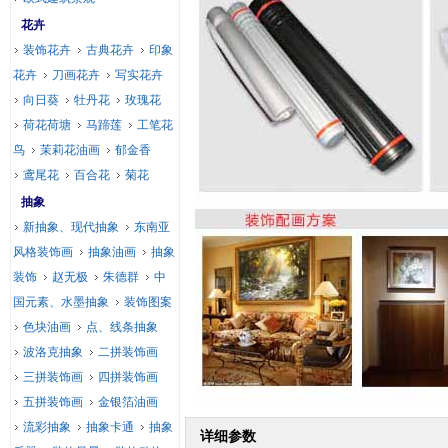
花卉
装饰花卉
古典花卉
印象
花卉
刀画花卉
写实花卉
向日葵
牡丹花
玫瑰花
荷花荷塘
马蹄莲
工笔花
鸟
茉莉花油画
郁金香
鸢尾花
百合花
菊花
抽象
新抽象、现代抽象
东南亚
风格装饰画
抽象油画
抽象
装饰
赵无极
朱德群
中
国元素、水墨抽象
装饰图案
色块油画
点、线条抽象
波洛克抽象
二拼装饰画
三拼装饰画
四拼装饰画
五拼装饰画
金银箔油画
流彩抽象
抽象卡通
抽象
详细参数