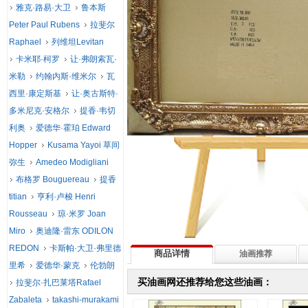
雅克·路易·大卫
鲁本斯
Peter Paul Rubens
拉斐尔
Raphael
列维坦Levitan
卡米耶·柯罗
让·弗朗索瓦·
米勒
约翰内斯·维米尔
瓦
西里·康定斯基
让·奥古斯特·
多米尼克·安格尔
提香·韦切
利奥
爱德华·霍珀 Edward
Hopper
Kusama Yayoi 草间
弥生
Amedeo Modigliani
布格罗 Bouguereau
提香
titian
亨利·卢梭 Henri
Rousseau
琼·米罗 Joan
Miro
奥迪隆·雷东 ODILON
REDON
卡斯帕·大卫·弗里德
商品详情
油画推荐
里希
爱德华·蒙克
伦勃朗
买油画网还推荐给您这些油画：
拉斐尔·扎巴莱塔Rafael
Zabaleta
takashi-murakami