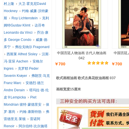
村上隆
大卫·霍克尼David
Hockney
约翰·威廉·沃特豪
斯
Roy Lichtenstein
克利
姆特Gustav Klimt
达芬奇
Leonardo da Vinci
乔治·康
多 George Condo
威廉·德·
库宁
弗拉戈纳尔 Fragonard
中国宫廷人物油画 古代人物油画
中国宫廷
西斯莱 Alfred Sisley
汉斯·
042
冯·亚琛 Aachen
安格尔
￥700
￥700
Ingres
克罗耶 Peder
Severin Krøyer
弗朗茨·马克
欧式画框油画 欧式古典花纹油画框 037
Franz Marc
安德烈·德兰
画框宽度15厘米
Andre Derain
塔玛拉·德·伦
皮卡Lempicka
Piet
Mondrian 彼特·蒙德里安
保
罗·塞尚
约翰·康斯特勃
弗
雷德里克·莱顿
雷诺阿
Renoir
阿尔伯特·比尔施塔