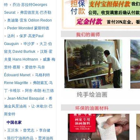
特
乔治·苏拉特Georges
Seurat
弗雷德里克·巴齐勒
奥迪隆·雷东 Odilon Redon
Peder Monsted 蒙斯特德
达利
保罗·高更Paul
Gauguin
毕沙罗
大卫·伯
留克 David Burliuk
汉斯·霍
夫曼 Hans Hofmann
威廉·梅
里特·蔡斯
爱德华·马奈
Édouard Manet
马格利特
Rene Magritte
弗朗索瓦·马
丁·卡维尔
阿舍·布朗·杜兰德
Jean-Michel Basquiat
希
施金风景油画
让·米歇尔·巴
斯奎特
中国名家
王沂东
曾梵志
李自健
陈衍宁油画作品
贾涛油画