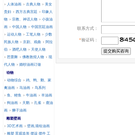
人体油画
古典人物
美女
贵妇
西方古典宫廷
印象人
物
宗教、神话人物
小孩油
画
中国人物
中国宫廷油画
联系方式：
运动人物
工笔人物
少数
*
验证码：
民族人物
京剧、戏曲
阿拉
伯
酒吧人物
天使人物
芭蕾舞
佛教敦煌人物
现
代人物
婚纱油画订做
动物
动物综合
鸡、鸭、鹅、家
禽油画
马油画
鸟系列
鱼、鲤鱼
牛油画
羊油画
狗油画
天鹅
孔雀
鹿油
画
狮子油画
雕塑壁画
3D艺术画
壁画,墙绘油画
雕塑 景观造形 摆设 摆件 工