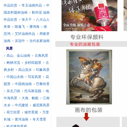
作品欣赏
常玉油画作品
中
国农村题材油画
靳尚谊 油画
作品欣赏
张大千
八大山人
朱耷
陈逸飞
潘鸿海
徐
悲鸿
艾轩油画作品
周春芽
油画
吴冠中
当代名家油画
风景
高山、金山油画
古典风景
树林河流
乡村田园景
古
典乡村
高山流水
印象风景
中国山水画
写实风景
花
园景
中国画油画
巴黎街景
东北刀画
托马斯花园
地
中海风景
大海、帆船
江南
水乡
中式建筑
威尼斯风景
荷兰街景
城市景观
万里
长城
黄河油画
冬天雪景
欧式建筑景观