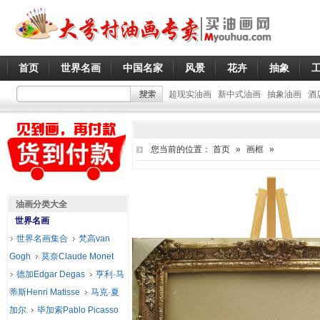
首页
世界名画
中国名家
风景
花卉
抽象
超现实油画
新中式油画
抽象油画
酒
您当前的位置：
首页
»
画框
»
油画分类大全
世界名画
世界名画集合
梵高van
Gogh
莫奈Claude Monet
德加Edgar Degas
亨利·马
蒂斯Henri Matisse
马克·夏
加尔
毕加索Pablo Picasso