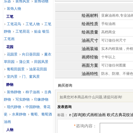
乐器
装饰风景
装饰动物
装饰人物
绘画材料
亚麻油画布,专业油
工笔
绘画性质
手绘油画
工笔花鸟
工笔人物
工笔
静物
工笔荷花
贴金 银箔
绘画质量
高档商业
工笔画
油画尺寸
可订做任何尺寸
花园
油画装裱
实木内框装裱，外
花园景
向日葵田园
薰衣
画师经验
十年以上
草田园
蒲公英
田园风景
画面方案
可订做任何图案
葡萄田园景
油菜花田园
油画特性
防水、防潮、不褪
室内景
门、窗风景
静物
购买咨询
装饰静物
柿子油画
古典
如果您对本商品有什么问题,请提问咨询!
静物
写实静物
印象静物
现代静物
中国静物、青花
发表咨询
瓷
水果静物
葡萄、葡萄酒
标题：
油画
*
咨询内容：
人物