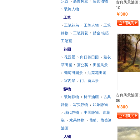
乐器
装饰风景
装饰动物
古典风景油画 
10
装饰人物
￥300
工笔
工笔花鸟
工笔人物
工笔
静物
工笔荷花
贴金 银箔
工笔画
花园
花园景
向日葵田园
薰衣
草田园
蒲公英
田园风景
葡萄田园景
油菜花田园
室内景
门、窗风景
静物
古典风景油画 
装饰静物
柿子油画
古典
06
静物
写实静物
印象静物
￥300
现代静物
中国静物、青花
瓷
水果静物
葡萄、葡萄酒
油画
人物