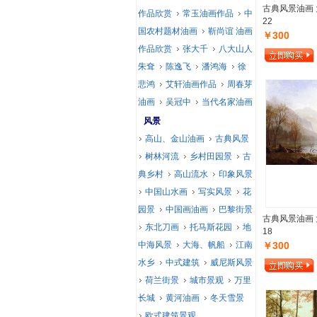
古典风景油画 
作品欣赏
常玉油画作品
中
22
国农村题材油画
靳尚谊 油画
￥300
作品欣赏
张大千
八大山人
朱耷
陈逸飞
潘鸿海
徐
悲鸿
艾轩油画作品
周春芽
油画
吴冠中
当代名家油画
风景
高山、金山油画
古典风景
树林河流
乡村田园景
古
典乡村
高山流水
印象风景
中国山水画
写实风景
花
园景
中国画油画
巴黎街景
古典风景油画 
东北刀画
托马斯花园
地
18
中海风景
大海、帆船
江南
￥300
水乡
中式建筑
威尼斯风景
荷兰街景
城市景观
万里
长城
黄河油画
冬天雪景
欧式建筑景观