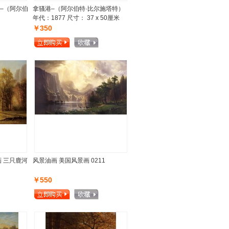
–（阿尔伯
拿骚港–（阿尔伯特·比尔施塔特）
年代：1877 尺寸： 37 x 50厘米
￥350
 三只鹿河
风景油画 美国风景画 0211
￥550