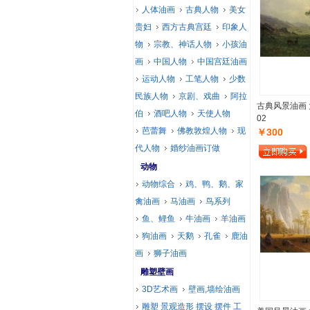
人体油画
古典人物
美女
贵妇
西方古典宫廷
印象人
物
宗教、神话人物
小孩油
画
中国人物
中国宫廷油画
运动人物
工笔人物
少数
民族人物
京剧、戏曲
阿拉
古典风景油画 
伯
酒吧人物
天使人物
02
芭蕾舞
佛教敦煌人物
现
￥300
代人物
婚纱油画订做
动物
动物综合
鸡、鸭、鹅、家
禽油画
马油画
鸟系列
鱼、鲤鱼
牛油画
羊油画
狗油画
天鹅
孔雀
鹿油
画
狮子油画
雕塑壁画
3D艺术画
壁画,墙绘油画
雕塑 景观造形 摆设 摆件 工