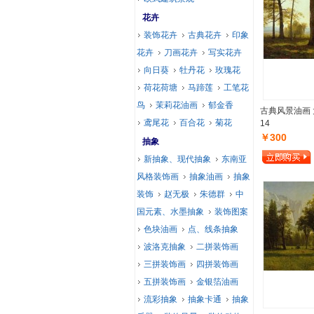
花卉
装饰花卉
古典花卉
印象
花卉
刀画花卉
写实花卉
向日葵
牡丹花
玫瑰花
荷花荷塘
马蹄莲
工笔花
鸟
茉莉花油画
郁金香
古典风景油画 
鸢尾花
百合花
菊花
14
￥300
抽象
新抽象、现代抽象
东南亚
风格装饰画
抽象油画
抽象
装饰
赵无极
朱德群
中
国元素、水墨抽象
装饰图案
色块油画
点、线条抽象
波洛克抽象
二拼装饰画
三拼装饰画
四拼装饰画
五拼装饰画
金银箔油画
流彩抽象
抽象卡通
抽象