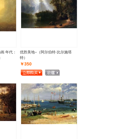
芬村油画 年代：
优胜美地–（阿尔伯特·比尔施塔
米
特）
￥350