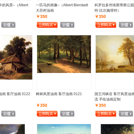
风景–（Albert
一匹马的画像–（Albert Bierstadt
科罗拉多州埃斯蒂斯公园
大芬村油画
特·比尔施塔特）
￥350
￥350
画 客厅油画 0122
树林风景油画 客厅油画 0121
国王河峡谷 客厅风景油画
流 手绘油画定制
￥350
￥350