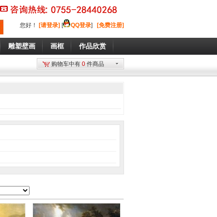
您好
！
[请登录]
[
QQ登录
]
[免费注册]
雕塑壁画
画框
作品欣赏
购物车中有
0
件商品