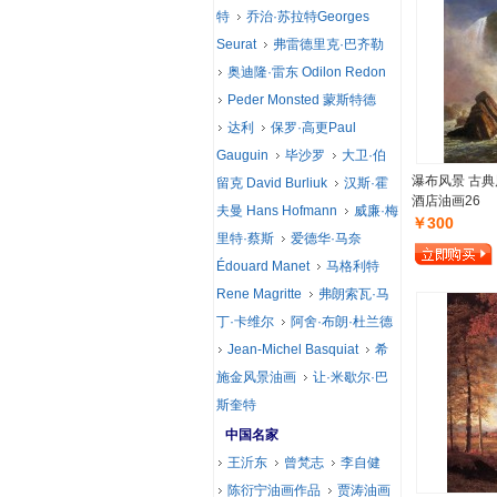
特
乔治·苏拉特Georges
Seurat
弗雷德里克·巴齐勒
奥迪隆·雷东 Odilon Redon
Peder Monsted 蒙斯特德
达利
保罗·高更Paul
Gauguin
毕沙罗
大卫·伯
瀑布风景 古典
留克 David Burliuk
汉斯·霍
酒店油画26
夫曼 Hans Hofmann
威廉·梅
￥300
里特·蔡斯
爱德华·马奈
Édouard Manet
马格利特
Rene Magritte
弗朗索瓦·马
丁·卡维尔
阿舍·布朗·杜兰德
Jean-Michel Basquiat
希
施金风景油画
让·米歇尔·巴
斯奎特
中国名家
王沂东
曾梵志
李自健
陈衍宁油画作品
贾涛油画