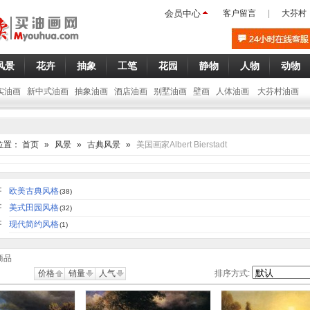
会员中心
客户留言
|
大芬村
风景
花卉
抽象
工笔
花园
静物
人物
动物
实油画
新中式油画
抽象油画
酒店油画
别墅油画
壁画
人体油画
大芬村油画
位置：
首页
»
风景
»
古典风景
»
美国画家Albert Bierstadt
：
欧美古典风格
(38)
：
美式田园风格
(32)
：
现代简约风格
(1)
商品
价格
销量
人气
排序方式: