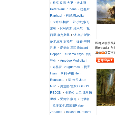
雅克·路易·大卫
鲁本斯
Peter Paul Rubens
拉斐尔
Raphael
列维坦Levitan
卡米耶·柯罗
让·弗朗索瓦·
米勒
约翰内斯·维米尔
瓦
西里·康定斯基
让·奥古斯特·
多米尼克·安格尔
提香·韦切
即将来临的风暴–
利奥
爱德华·霍珀 Edward
Bierstadt
迪生美国艺术
￥350
Hopper
Kusama Yayoi 草间
弥生
Amedeo Modigliani
布格罗 Bouguereau
提香
titian
亨利·卢梭 Henri
Rousseau
琼·米罗 Joan
Miro
奥迪隆·雷东 ODILON
REDON
卡斯帕·大卫·弗里德
里希
爱德华·蒙克
伦勃朗
拉斐尔·扎巴莱塔Rafael
Zabaleta
takashi-murakami