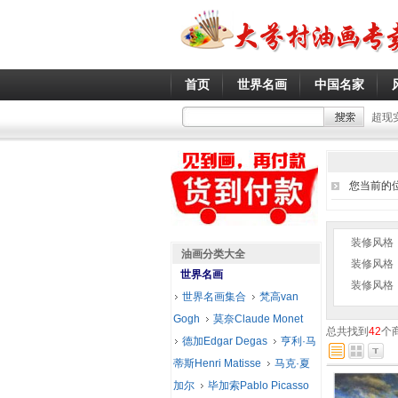
首页
世界名画
中国名家
超现
您当前的
装修风格
油画分类大全
装修风格
世界名画
装修风格
世界名画集合
梵高van
Gogh
莫奈Claude Monet
总共找到
42
个
德加Edgar Degas
亨利·马
蒂斯Henri Matisse
马克·夏
加尔
毕加索Pablo Picasso