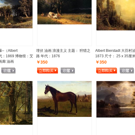
（Albert
埋伏 油画 浪漫主义 主题： 狩猎之
Albert Bierstadt 大
）年代：1869 博物馆：艾
路 年代：1876
1873 尺寸： 25 x 35厘
画廊 油画
￥350
￥350