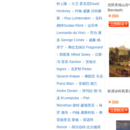
村上隆
大卫·霍克尼David
优胜美地山谷中的
Bierstadt）
Hockney
约翰·威廉·沃特豪
￥350
斯
Roy Lichtenstein
克利
姆特Gustav Klimt
达芬奇
Leonardo da Vinci
乔治·康
多 George Condo
威廉·德·
库宁
弗拉戈纳尔 Fragonard
西斯莱 Alfred Sisley
汉斯·
冯·亚琛 Aachen
安格尔
Ingres
克罗耶 Peder
Severin Krøyer
弗朗茨·马克
Franz Marc
安德烈·德兰
Andre Derain
塔玛拉·德·伦
欧洲乡村风景油
皮卡Lempicka
Piet
￥350
Mondrian 彼特·蒙德里安
保
罗·塞尚
约翰·康斯特勃
弗
雷德里克·莱顿
雷诺阿
Renoir
阿尔伯特·比尔施塔