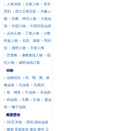
人体油画
古典人物
美女
贵妇
西方古典宫廷
印象人
物
宗教、神话人物
小孩油
画
中国人物
中国宫廷油画
运动人物
工笔人物
少数
民族人物
京剧、戏曲
阿拉
伯
酒吧人物
天使人物
芭蕾舞
佛教敦煌人物
现
代人物
婚纱油画订做
动物
动物综合
鸡、鸭、鹅、家
禽油画
马油画
鸟系列
鱼、鲤鱼
牛油画
羊油画
狗油画
天鹅
孔雀
鹿油
画
狮子油画
雕塑壁画
3D艺术画
壁画,墙绘油画
雕塑 景观造形 摆设 摆件 工