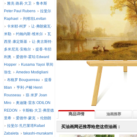
雅克·路易·大卫
鲁本斯
Peter Paul Rubens
拉斐尔
Raphael
列维坦Levitan
卡米耶·柯罗
让·弗朗索瓦·
米勒
约翰内斯·维米尔
瓦
西里·康定斯基
让·奥古斯特·
多米尼克·安格尔
提香·韦切
利奥
爱德华·霍珀 Edward
Hopper
Kusama Yayoi 草间
弥生
Amedeo Modigliani
布格罗 Bouguereau
提香
titian
亨利·卢梭 Henri
Rousseau
琼·米罗 Joan
Miro
奥迪隆·雷东 ODILON
REDON
卡斯帕·大卫·弗里德
商品详情
油画推荐
里希
爱德华·蒙克
伦勃朗
拉斐尔·扎巴莱塔Rafael
买油画网还推荐给您这些油画：
Zabaleta
takashi-murakami