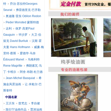
特
乔治·苏拉特Georges
Seurat
弗雷德里克·巴齐勒
奥迪隆·雷东 Odilon Redon
Peder Monsted 蒙斯特德
达利
保罗·高更Paul
Gauguin
毕沙罗
大卫·伯
留克 David Burliuk
汉斯·霍
夫曼 Hans Hofmann
威廉·梅
里特·蔡斯
爱德华·马奈
Édouard Manet
马格利特
Rene Magritte
弗朗索瓦·马
丁·卡维尔
阿舍·布朗·杜兰德
Jean-Michel Basquiat
希
施金风景油画
让·米歇尔·巴
斯奎特
中国名家
王沂东
曾梵志
李自健
陈衍宁油画作品
贾涛油画