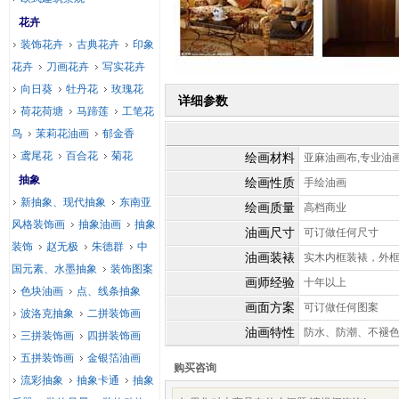
花卉
装饰花卉
古典花卉
印象
花卉
刀画花卉
写实花卉
向日葵
牡丹花
玫瑰花
详细参数
荷花荷塘
马蹄莲
工笔花
鸟
茉莉花油画
郁金香
鸢尾花
百合花
菊花
绘画材料
亚麻油画布,专业油
抽象
绘画性质
手绘油画
新抽象、现代抽象
东南亚
绘画质量
高档商业
风格装饰画
抽象油画
抽象
油画尺寸
可订做任何尺寸
装饰
赵无极
朱德群
中
油画装裱
实木内框装裱，外
国元素、水墨抽象
装饰图案
画师经验
十年以上
色块油画
点、线条抽象
画面方案
可订做任何图案
波洛克抽象
二拼装饰画
油画特性
防水、防潮、不褪
三拼装饰画
四拼装饰画
五拼装饰画
金银箔油画
购买咨询
流彩抽象
抽象卡通
抽象