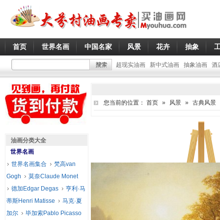
首页
世界名画
中国名家
风景
花卉
抽象
超现实油画
新中式油画
抽象油画
酒
您当前的位置：
首页
»
风景
»
古典风景
油画分类大全
世界名画
世界名画集合
梵高van
Gogh
莫奈Claude Monet
德加Edgar Degas
亨利·马
蒂斯Henri Matisse
马克·夏
加尔
毕加索Pablo Picasso