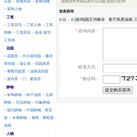
乐器
装饰风景
装饰动物
如果您对本商品有什么问题,请提问咨询!
装饰人物
发表咨询
工笔
标题：
工笔花鸟
工笔人物
工笔
*
咨询内容：
静物
工笔荷花
贴金 银箔
工笔画
花园
花园景
向日葵田园
薰衣
草田园
蒲公英
田园风景
联系方式：
葡萄田园景
油菜花田园
*
验证码：
室内景
门、窗风景
静物
装饰静物
柿子油画
古典
静物
写实静物
印象静物
现代静物
中国静物、青花
瓷
水果静物
葡萄、葡萄酒
油画
人物