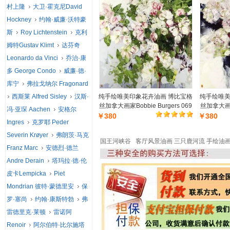
村上隆
大卫·霍克尼David
Hockney
约翰·威廉·沃特豪
斯
Roy Lichtenstein
克利
姆特Gustav Klimt
达芬奇
Leonardo da Vinci
乔治·康
多 George Condo
威廉·德·
库宁
弗拉戈纳尔 Fragonard
西斯莱 Alfred Sisley
汉斯·
纯手绘唯美印象花卉油画 博比宝格
纯手绘唯美
丝加拿大画家Bobbie Burgers 069
丝加拿大画家B
冯·亚琛 Aachen
安格尔
￥380
￥380
Ingres
克罗耶 Peder
Severin Krøyer
弗朗茨·马克
国王河峡谷 客厅风景油画 三只鹿河流 手绘油
Franz Marc
安德烈·德兰
Andre Derain
塔玛拉·德·伦
皮卡Lempicka
Piet
Mondrian 彼特·蒙德里安
保
罗·塞尚
约翰·康斯特勃
弗
雷德里克·莱顿
雷诺阿
Renoir
阿尔伯特·比尔施塔