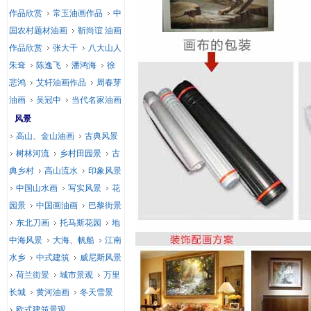
作品欣赏
常玉油画作品
中
国农村题材油画
靳尚谊 油画
作品欣赏
张大千
八大山人
朱耷
陈逸飞
潘鸿海
徐
悲鸿
艾轩油画作品
周春芽
油画
吴冠中
当代名家油画
风景
高山、金山油画
古典风景
树林河流
乡村田园景
古
典乡村
高山流水
印象风景
中国山水画
写实风景
花
园景
中国画油画
巴黎街景
东北刀画
托马斯花园
地
中海风景
大海、帆船
江南
水乡
中式建筑
威尼斯风景
荷兰街景
城市景观
万里
长城
黄河油画
冬天雪景
欧式建筑景观