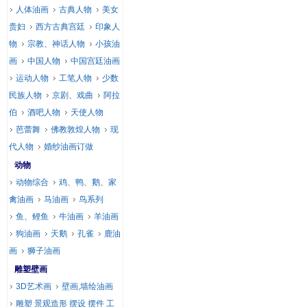
人体油画
古典人物
美女
贵妇
西方古典宫廷
印象人
物
宗教、神话人物
小孩油
画
中国人物
中国宫廷油画
运动人物
工笔人物
少数
民族人物
京剧、戏曲
阿拉
伯
酒吧人物
天使人物
芭蕾舞
佛教敦煌人物
现
代人物
婚纱油画订做
动物
动物综合
鸡、鸭、鹅、家
禽油画
马油画
鸟系列
鱼、鲤鱼
牛油画
羊油画
狗油画
天鹅
孔雀
鹿油
画
狮子油画
雕塑壁画
3D艺术画
壁画,墙绘油画
雕塑 景观造形 摆设 摆件 工