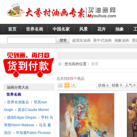
首页
世界名画
中国名家
风景
花卉
抽象
超现实油画
新中式油画
抽象油画
酒
您当前的位置：
首页
总共找到
5
个商品
价格
销量
人气
油画分类大全
世界名画
世界名画集合
梵高van
Gogh
莫奈Claude Monet
德加Edgar Degas
亨利·马
蒂斯Henri Matisse
马克·夏
加尔
毕加索Pablo Picasso