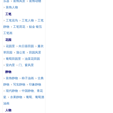
乐器
装饰风景
装饰动物
装饰人物
工笔
工笔花鸟
工笔人物
工笔
静物
工笔荷花
贴金 银箔
工笔画
花园
花园景
向日葵田园
薰衣
草田园
蒲公英
田园风景
葡萄田园景
油菜花田园
室内景
门、窗风景
静物
装饰静物
柿子油画
古典
静物
写实静物
印象静物
现代静物
中国静物、青花
瓷
水果静物
葡萄、葡萄酒
油画
人物