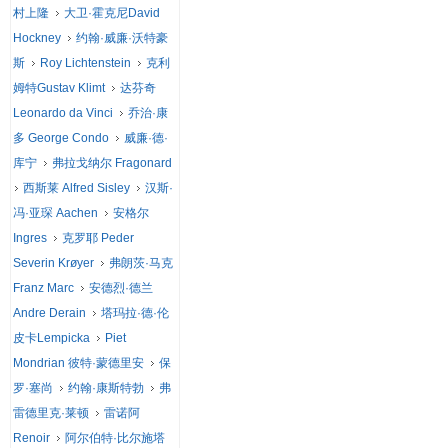
村上隆
大卫·霍克尼David
Hockney
约翰·威廉·沃特豪
斯
Roy Lichtenstein
克利
姆特Gustav Klimt
达芬奇
Leonardo da Vinci
乔治·康
多 George Condo
威廉·德·
库宁
弗拉戈纳尔 Fragonard
西斯莱 Alfred Sisley
汉斯·
冯·亚琛 Aachen
安格尔
Ingres
克罗耶 Peder
Severin Krøyer
弗朗茨·马克
Franz Marc
安德烈·德兰
Andre Derain
塔玛拉·德·伦
皮卡Lempicka
Piet
Mondrian 彼特·蒙德里安
保
罗·塞尚
约翰·康斯特勃
弗
雷德里克·莱顿
雷诺阿
Renoir
阿尔伯特·比尔施塔