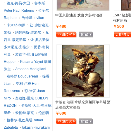
雅克·路易·大卫
鲁本斯
Peter Paul Rubens
拉斐尔
中国京剧油画 戏曲 大芬村油画
1587 镜
Raphael
列维坦Levitan
芬村油画
卡米耶·柯罗
让·弗朗索瓦·
￥480
￥500
米勒
约翰内斯·维米尔
瓦
西里·康定斯基
让·奥古斯特·
多米尼克·安格尔
提香·韦切
利奥
爱德华·霍珀 Edward
Hopper
Kusama Yayoi 草间
弥生
Amedeo Modigliani
布格罗 Bouguereau
提香
titian
亨利·卢梭 Henri
Rousseau
琼·米罗 Joan
Miro
奥迪隆·雷东 ODILON
拿破仑 油画 拿破仑穿越阿尔卑斯 酒
REDON
卡斯帕·大卫·弗里德
店油画大堂油画
里希
爱德华·蒙克
伦勃朗
￥600
拉斐尔·扎巴莱塔Rafael
Zabaleta
takashi-murakami