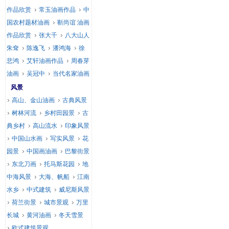
作品欣赏
常玉油画作品
中
国农村题材油画
靳尚谊 油画
作品欣赏
张大千
八大山人
朱耷
陈逸飞
潘鸿海
徐
悲鸿
艾轩油画作品
周春芽
油画
吴冠中
当代名家油画
风景
高山、金山油画
古典风景
树林河流
乡村田园景
古
典乡村
高山流水
印象风景
中国山水画
写实风景
花
园景
中国画油画
巴黎街景
东北刀画
托马斯花园
地
中海风景
大海、帆船
江南
水乡
中式建筑
威尼斯风景
荷兰街景
城市景观
万里
长城
黄河油画
冬天雪景
欧式建筑景观