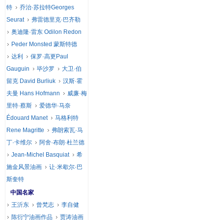
特
乔治·苏拉特Georges
Seurat
弗雷德里克·巴齐勒
奥迪隆·雷东 Odilon Redon
Peder Monsted 蒙斯特德
达利
保罗·高更Paul
Gauguin
毕沙罗
大卫·伯
留克 David Burliuk
汉斯·霍
夫曼 Hans Hofmann
威廉·梅
里特·蔡斯
爱德华·马奈
Édouard Manet
马格利特
Rene Magritte
弗朗索瓦·马
丁·卡维尔
阿舍·布朗·杜兰德
Jean-Michel Basquiat
希
施金风景油画
让·米歇尔·巴
斯奎特
中国名家
王沂东
曾梵志
李自健
陈衍宁油画作品
贾涛油画