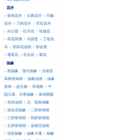
花卉
装饰花卉
古典花卉
印象
花卉
刀画花卉
写实花卉
向日葵
牡丹花
玫瑰花
荷花荷塘
马蹄莲
工笔花
鸟
茉莉花油画
郁金香
鸢尾花
百合花
菊花
抽象
新抽象、现代抽象
东南亚
风格装饰画
抽象油画
抽象
装饰
赵无极
朱德群
中
国元素、水墨抽象
装饰图案
色块油画
点、线条抽象
波洛克抽象
二拼装饰画
三拼装饰画
四拼装饰画
五拼装饰画
金银箔油画
流彩抽象
抽象卡通
抽象