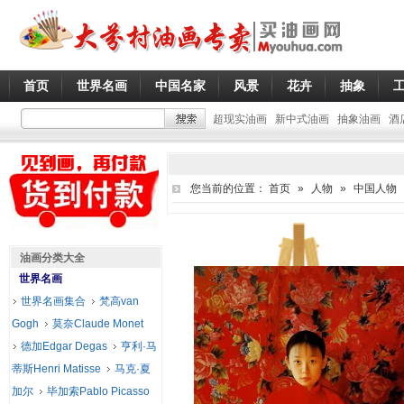
首页
世界名画
中国名家
风景
花卉
抽象
超现实油画
新中式油画
抽象油画
酒
您当前的位置：
首页
»
人物
»
中国人物
油画分类大全
世界名画
世界名画集合
梵高van
Gogh
莫奈Claude Monet
德加Edgar Degas
亨利·马
蒂斯Henri Matisse
马克·夏
加尔
毕加索Pablo Picasso