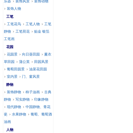
乐器
装饰风景
装饰动物
装饰人物
工笔
工笔花鸟
工笔人物
工笔
静物
工笔荷花
贴金 银箔
工笔画
花园
花园景
向日葵田园
薰衣
草田园
蒲公英
田园风景
葡萄田园景
油菜花田园
室内景
门、窗风景
静物
装饰静物
柿子油画
古典
静物
写实静物
印象静物
现代静物
中国静物、青花
瓷
水果静物
葡萄、葡萄酒
油画
人物