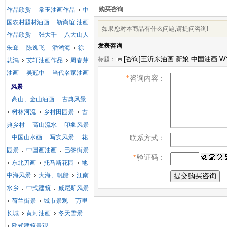
购买咨询
作品欣赏
常玉油画作品
中
国农村题材油画
靳尚谊 油画
如果您对本商品有什么问题,请提问咨询!
作品欣赏
张大千
八大山人
发表咨询
朱耷
陈逸飞
潘鸿海
徐
标题：
悲鸿
艾轩油画作品
周春芽
油画
吴冠中
当代名家油画
*
咨询内容：
风景
高山、金山油画
古典风景
树林河流
乡村田园景
古
典乡村
高山流水
印象风景
中国山水画
写实风景
花
联系方式：
园景
中国画油画
巴黎街景
*
验证码：
东北刀画
托马斯花园
地
中海风景
大海、帆船
江南
水乡
中式建筑
威尼斯风景
荷兰街景
城市景观
万里
长城
黄河油画
冬天雪景
欧式建筑景观