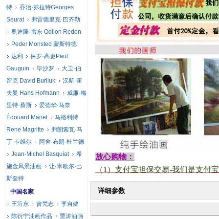
特
乔治·苏拉特Georges
Seurat
弗雷德里克·巴齐勒
奥迪隆·雷东 Odilon Redon
Peder Monsted 蒙斯特德
达利
保罗·高更Paul
Gauguin
毕沙罗
大卫·伯
留克 David Burliuk
汉斯·霍
夫曼 Hans Hofmann
威廉·梅
里特·蔡斯
爱德华·马奈
Édouard Manet
马格利特
Rene Magritte
弗朗索瓦·马
丁·卡维尔
阿舍·布朗·杜兰德
Jean-Michel Basquiat
希
放心购物：
施金风景油画
让·米歇尔·巴
（
1
）支付宝担保交易
-
我们是支付宝
斯奎特
详细参数
中国名家
王沂东
曾梵志
李自健
陈衍宁油画作品
贾涛油画