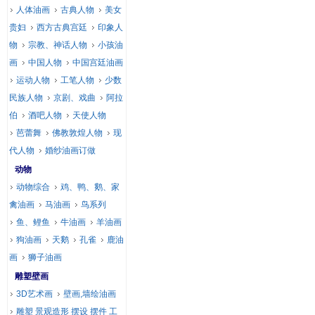
人体油画
古典人物
美女
贵妇
西方古典宫廷
印象人
物
宗教、神话人物
小孩油
画
中国人物
中国宫廷油画
运动人物
工笔人物
少数
民族人物
京剧、戏曲
阿拉
伯
酒吧人物
天使人物
芭蕾舞
佛教敦煌人物
现
代人物
婚纱油画订做
动物
动物综合
鸡、鸭、鹅、家
禽油画
马油画
鸟系列
鱼、鲤鱼
牛油画
羊油画
狗油画
天鹅
孔雀
鹿油
画
狮子油画
雕塑壁画
3D艺术画
壁画,墙绘油画
雕塑 景观造形 摆设 摆件 工