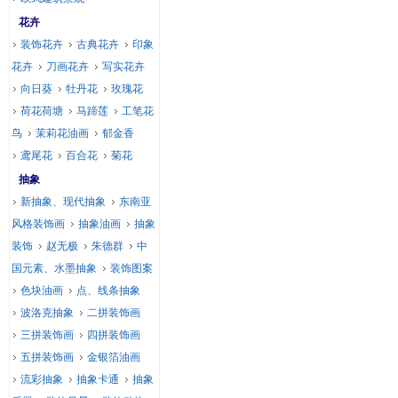
花卉
装饰花卉
古典花卉
印象
花卉
刀画花卉
写实花卉
向日葵
牡丹花
玫瑰花
荷花荷塘
马蹄莲
工笔花
鸟
茉莉花油画
郁金香
鸢尾花
百合花
菊花
抽象
新抽象、现代抽象
东南亚
风格装饰画
抽象油画
抽象
装饰
赵无极
朱德群
中
国元素、水墨抽象
装饰图案
色块油画
点、线条抽象
波洛克抽象
二拼装饰画
三拼装饰画
四拼装饰画
五拼装饰画
金银箔油画
流彩抽象
抽象卡通
抽象