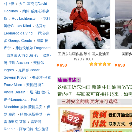
村上隆
大卫·霍克尼David
Hockney
约翰·威廉·沃特豪
斯
Roy Lichtenstein
克利
姆特Gustav Klimt
达芬奇
Leonardo da Vinci
乔治·康
多 George Condo
威廉·德·
库宁
弗拉戈纳尔 Fragonard
王沂东油画作品 等 中国人物油画
美丽乡
西斯莱 Alfred Sisley
汉斯·
WYDYH007
冯·亚琛 Aachen
安格尔
￥698
￥698
Ingres
克罗耶 Peder
Severin Krøyer
弗朗茨·马克
油画描述：
Franz Marc
安德烈·德兰
这幅
王沂东油画 新娘 中国油画 WYD
Andre Derain
塔玛拉·德·伦
带内框，买回家可直接挂起来，如
皮卡Lempicka
Piet
Mondrian 彼特·蒙德里安
保
罗·塞尚
约翰·康斯特勃
弗
雷德里克·莱顿
雷诺阿
Renoir
阿尔伯特·比尔施塔