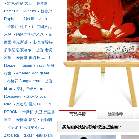
雅克·路易·大卫
鲁本斯
Peter Paul Rubens
拉斐尔
Raphael
列维坦Levitan
卡米耶·柯罗
让·弗朗索瓦·
米勒
约翰内斯·维米尔
瓦
西里·康定斯基
让·奥古斯特·
多米尼克·安格尔
提香·韦切
利奥
爱德华·霍珀 Edward
Hopper
Kusama Yayoi 草间
弥生
Amedeo Modigliani
布格罗 Bouguereau
提香
titian
亨利·卢梭 Henri
Rousseau
琼·米罗 Joan
Miro
奥迪隆·雷东 ODILON
REDON
卡斯帕·大卫·弗里德
商品详情
油画推荐
里希
爱德华·蒙克
伦勃朗
买油画网还推荐给您这些油画：
拉斐尔·扎巴莱塔Rafael
Zabaleta
takashi-murakami