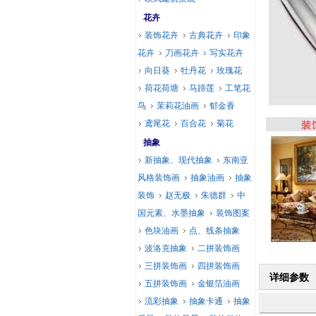
花卉
装饰花卉
古典花卉
印象
花卉
刀画花卉
写实花卉
向日葵
牡丹花
玫瑰花
荷花荷塘
马蹄莲
工笔花
鸟
茉莉花油画
郁金香
鸢尾花
百合花
菊花
抽象
新抽象、现代抽象
东南亚
风格装饰画
抽象油画
抽象
装饰
赵无极
朱德群
中
国元素、水墨抽象
装饰图案
色块油画
点、线条抽象
波洛克抽象
二拼装饰画
三拼装饰画
四拼装饰画
详细参数
五拼装饰画
金银箔油画
流彩抽象
抽象卡通
抽象