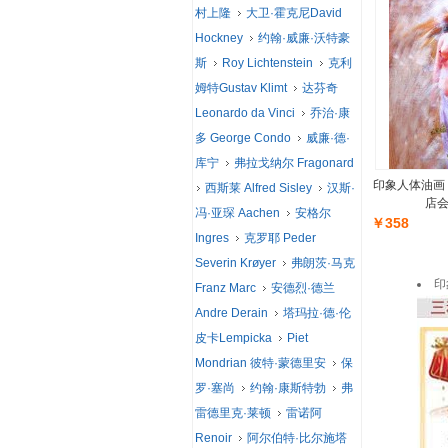
村上隆
大卫·霍克尼David
Hockney
约翰·威廉·沃特豪
斯
Roy Lichtenstein
克利
姆特Gustav Klimt
达芬奇
Leonardo da Vinci
乔治·康
多 George Condo
威廉·德·
库宁
弗拉戈纳尔 Fragonard
印象人体油画
西斯莱 Alfred Sisley
汉斯·
店会
冯·亚琛 Aachen
安格尔
￥358
Ingres
克罗耶 Peder
Severin Krøyer
弗朗茨·马克
印
Franz Marc
安德烈·德兰
Andre Derain
塔玛拉·德·伦
皮卡Lempicka
Piet
Mondrian 彼特·蒙德里安
保
罗·塞尚
约翰·康斯特勃
弗
雷德里克·莱顿
雷诺阿
Renoir
阿尔伯特·比尔施塔