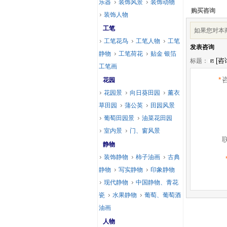
乐器
装饰风景
装饰动物
购买咨询
装饰人物
工笔
如果您对本
工笔花鸟
工笔人物
工笔
发表咨询
静物
工笔荷花
贴金 银箔
标题：
工笔画
*
花园
花园景
向日葵田园
薰衣
草田园
蒲公英
田园风景
葡萄田园景
油菜花田园
室内景
门、窗风景
静物
装饰静物
柿子油画
古典
静物
写实静物
印象静物
现代静物
中国静物、青花
瓷
水果静物
葡萄、葡萄酒
油画
人物