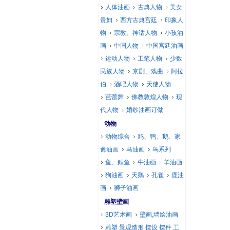
人体油画
古典人物
美女
贵妇
西方古典宫廷
印象人
物
宗教、神话人物
小孩油
画
中国人物
中国宫廷油画
运动人物
工笔人物
少数
民族人物
京剧、戏曲
阿拉
伯
酒吧人物
天使人物
芭蕾舞
佛教敦煌人物
现
代人物
婚纱油画订做
动物
动物综合
鸡、鸭、鹅、家
禽油画
马油画
鸟系列
鱼、鲤鱼
牛油画
羊油画
狗油画
天鹅
孔雀
鹿油
画
狮子油画
雕塑壁画
3D艺术画
壁画,墙绘油画
雕塑 景观造形 摆设 摆件 工