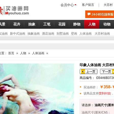
会员中心
客户留言
|
大芬村
风景
花卉
抽象
工笔
花园
静物
人物
动物
实油画
新中式油画
抽象油画
酒店油画
别墅油画
壁画
人体油画
大芬村油画
位置：
首页
»
人物
»
人体油画
»
印象人体油画 大芬村
商品编号：
G54A6B372
￥358-
买油画价：
该商品支持
货到付款
，
请选择：
油画尺寸(厘米/
油画尺寸(厘米/CM)
：