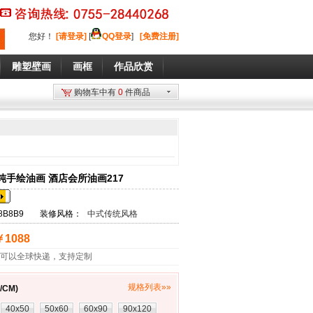
您好
！
[请登录]
[
QQ登录
]
[免费注册]
雕塑壁画
画框
作品欣赏
购物车中有
0
件商品
纯手绘油画 酒店会所油画217
8B8B9
装修风格：
中式传统风格
￥1088
可以全球快递，支持定制
规格列表»»
CM)
40x50
50x60
60x90
90x120