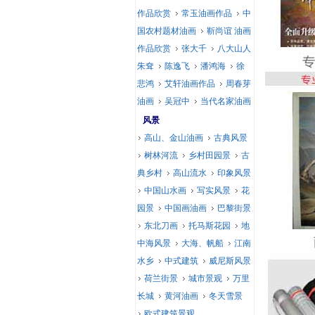
作品欣赏
常玉油画作品
中
国农村题材油画
靳尚谊 油画
作品欣赏
张大千
八大山人
朱耷
陈逸飞
潘鸿海
徐
悲鸿
艾轩油画作品
周春芽
油画
吴冠中
当代名家油画
风景
高山、金山油画
古典风景
树林河流
乡村田园景
古
典乡村
高山流水
印象风景
中国山水画
写实风景
花
园景
中国画油画
巴黎街景
东北刀画
托马斯花园
地
中海风景
大海、帆船
江南
水乡
中式建筑
威尼斯风景
荷兰街景
城市景观
万里
长城
黄河油画
冬天雪景
欧式建筑景观