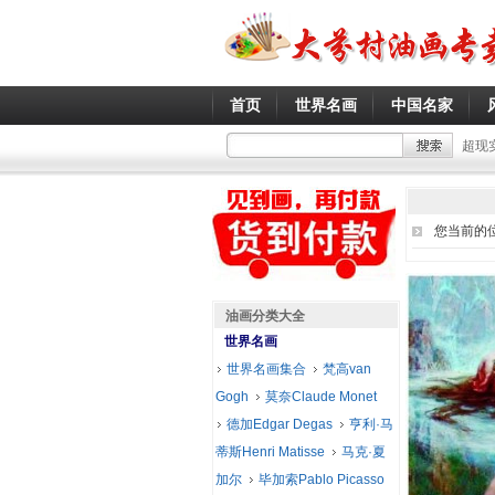
首页
世界名画
中国名家
超现
您当前的
油画分类大全
世界名画
世界名画集合
梵高van
Gogh
莫奈Claude Monet
德加Edgar Degas
亨利·马
蒂斯Henri Matisse
马克·夏
加尔
毕加索Pablo Picasso