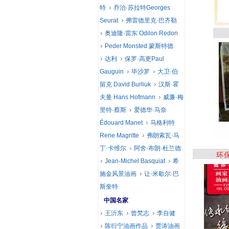
特
乔治·苏拉特Georges
Seurat
弗雷德里克·巴齐勒
奥迪隆·雷东 Odilon Redon
Peder Monsted 蒙斯特德
达利
保罗·高更Paul
Gauguin
毕沙罗
大卫·伯
留克 David Burliuk
汉斯·霍
夫曼 Hans Hofmann
威廉·梅
里特·蔡斯
爱德华·马奈
Édouard Manet
马格利特
Rene Magritte
弗朗索瓦·马
丁·卡维尔
阿舍·布朗·杜兰德
Jean-Michel Basquiat
希
施金风景油画
让·米歇尔·巴
斯奎特
中国名家
王沂东
曾梵志
李自健
陈衍宁油画作品
贾涛油画