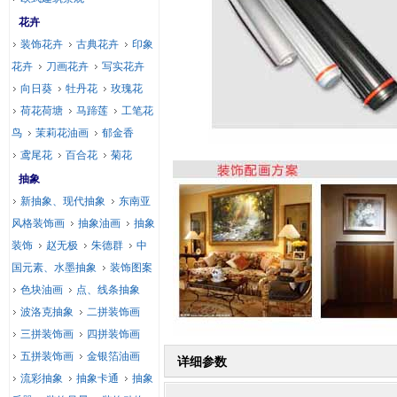
花卉
装饰花卉
古典花卉
印象
花卉
刀画花卉
写实花卉
向日葵
牡丹花
玫瑰花
荷花荷塘
马蹄莲
工笔花
鸟
茉莉花油画
郁金香
鸢尾花
百合花
菊花
抽象
新抽象、现代抽象
东南亚
风格装饰画
抽象油画
抽象
装饰
赵无极
朱德群
中
国元素、水墨抽象
装饰图案
色块油画
点、线条抽象
波洛克抽象
二拼装饰画
三拼装饰画
四拼装饰画
五拼装饰画
金银箔油画
详细参数
流彩抽象
抽象卡通
抽象