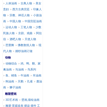
人体油画
古典人物
美女
贵妇
西方古典宫廷
印象人
物
宗教、神话人物
小孩油
画
中国人物
中国宫廷油画
运动人物
工笔人物
少数
民族人物
京剧、戏曲
阿拉
伯
酒吧人物
天使人物
芭蕾舞
佛教敦煌人物
现
代人物
婚纱油画订做
动物
动物综合
鸡、鸭、鹅、家
禽油画
马油画
鸟系列
鱼、鲤鱼
牛油画
羊油画
狗油画
天鹅
孔雀
鹿油
画
狮子油画
雕塑壁画
3D艺术画
壁画,墙绘油画
雕塑 景观造形 摆设 摆件 工