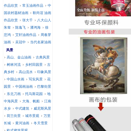
作品欣赏
常玉油画作品
中
国农村题材油画
靳尚谊 油画
作品欣赏
张大千
八大山人
朱耷
陈逸飞
潘鸿海
徐
悲鸿
艾轩油画作品
周春芽
油画
吴冠中
当代名家油画
风景
高山、金山油画
古典风景
树林河流
乡村田园景
古
典乡村
高山流水
印象风景
中国山水画
写实风景
花
园景
中国画油画
巴黎街景
东北刀画
托马斯花园
地
中海风景
大海、帆船
江南
水乡
中式建筑
威尼斯风景
荷兰街景
城市景观
万里
长城
黄河油画
冬天雪景
欧式建筑景观