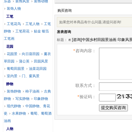
乐器
装饰风景
装饰动物
装饰人物
购买咨询
工笔
如果您对本商品有什么问题,请提问咨询!
工笔花鸟
工笔人物
工笔
静物
工笔荷花
贴金 银箔
发表咨询
工笔画
标题：
花园
*
咨询内容：
花园景
向日葵田园
薰衣
草田园
蒲公英
田园风景
葡萄田园景
油菜花田园
室内景
门、窗风景
静物
联系方式：
装饰静物
柿子油画
古典
*
验证码：
静物
写实静物
印象静物
现代静物
中国静物、青花
瓷
水果静物
葡萄、葡萄酒
油画
人物