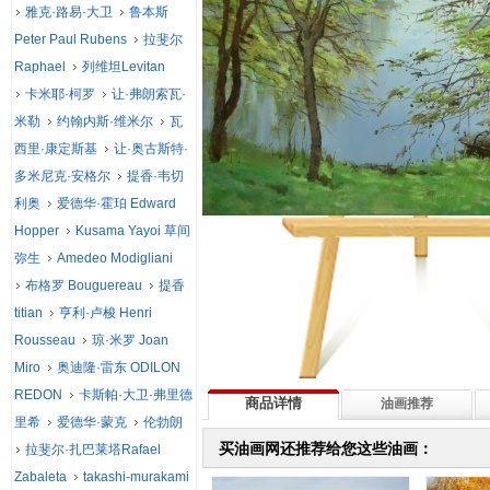
雅克·路易·大卫
鲁本斯
Peter Paul Rubens
拉斐尔
Raphael
列维坦Levitan
卡米耶·柯罗
让·弗朗索瓦·
米勒
约翰内斯·维米尔
瓦
西里·康定斯基
让·奥古斯特·
多米尼克·安格尔
提香·韦切
利奥
爱德华·霍珀 Edward
Hopper
Kusama Yayoi 草间
弥生
Amedeo Modigliani
布格罗 Bouguereau
提香
titian
亨利·卢梭 Henri
Rousseau
琼·米罗 Joan
Miro
奥迪隆·雷东 ODILON
REDON
卡斯帕·大卫·弗里德
商品详情
油画推荐
里希
爱德华·蒙克
伦勃朗
买油画网还推荐给您这些油画：
拉斐尔·扎巴莱塔Rafael
Zabaleta
takashi-murakami