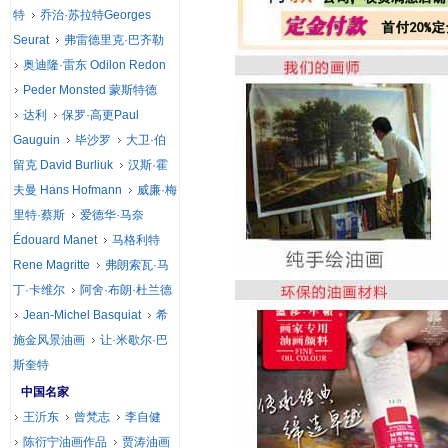
特
乔治·苏拉特Georges
Seurat
弗雷德里克·巴齐勒
奥迪隆·雷东 Odilon Redon
Peder Monsted 蒙斯特德
达利
保罗·高更Paul
Gauguin
毕沙罗
大卫·伯
留克 David Burliuk
汉斯·霍
夫曼 Hans Hofmann
威廉·梅
里特·蔡斯
爱德华·马奈
Édouard Manet
马格利特
Rene Magritte
弗朗索瓦·马
丁·卡维尔
阿舍·布朗·杜兰德
Jean-Michel Basquiat
希
施金风景油画
让·米歇尔·巴
斯奎特
中国名家
王沂东
曾梵志
李自健
陈衍宁油画作品
贾涛油画