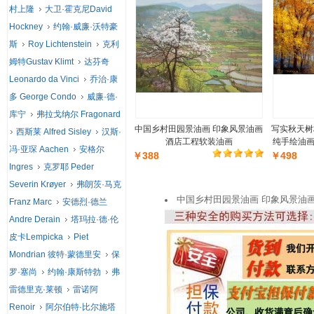
村上隆
大卫·霍克尼David
Hockney
约翰·威廉·沃特豪
斯
Roy Lichtenstein
克利
姆特Gustav Klimt
达芬奇
Leonardo da Vinci
乔治·康
多 George Condo
威廉·德·
库宁
弗拉戈纳尔 Fragonard
中国乡村田园景油画 印象风景油画
写实秋天树
西斯莱 Alfred Sisley
汉斯·
酒店工程软装油画
纯手绘油画
冯·亚琛 Aachen
安格尔
￥388
￥498
Ingres
克罗耶 Peder
Severin Krøyer
弗朗茨·马克
中国乡村田园景油画 印象风景油
Franz Marc
安德烈·德兰
Andre Derain
塔玛拉·德·伦
皮卡Lempicka
Piet
Mondrian 彼特·蒙德里安
保
罗·塞尚
约翰·康斯特勃
弗
雷德里克·莱顿
雷诺阿
Renoir
阿尔伯特·比尔施塔