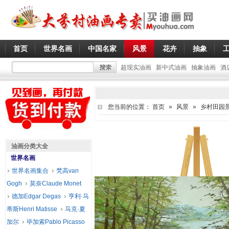
首页
世界名画
中国名家
风景
花卉
抽象
超现实油画
新中式油画
抽象油画
酒
您当前的位置：
首页
»
风景
»
乡村田园
油画分类大全
世界名画
世界名画集合
梵高van
Gogh
莫奈Claude Monet
德加Edgar Degas
亨利·马
蒂斯Henri Matisse
马克·夏
加尔
毕加索Pablo Picasso