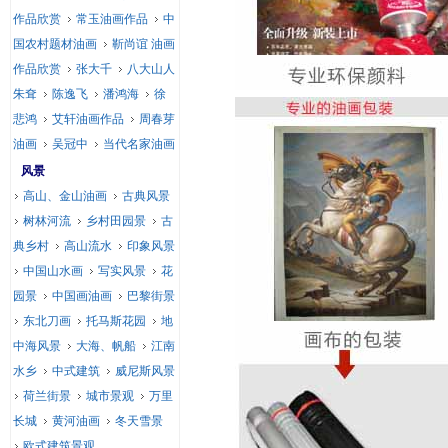
作品欣赏
常玉油画作品
中
国农村题材油画
靳尚谊 油画
作品欣赏
张大千
八大山人
朱耷
陈逸飞
潘鸿海
徐
悲鸿
艾轩油画作品
周春芽
油画
吴冠中
当代名家油画
风景
高山、金山油画
古典风景
树林河流
乡村田园景
古
典乡村
高山流水
印象风景
中国山水画
写实风景
花
园景
中国画油画
巴黎街景
东北刀画
托马斯花园
地
中海风景
大海、帆船
江南
水乡
中式建筑
威尼斯风景
荷兰街景
城市景观
万里
长城
黄河油画
冬天雪景
欧式建筑景观