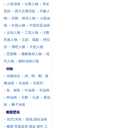
人体油画
古典人物
美女
贵妇
西方古典宫廷
印象人
物
宗教、神话人物
小孩油
画
中国人物
中国宫廷油画
运动人物
工笔人物
少数
民族人物
京剧、戏曲
阿拉
伯
酒吧人物
天使人物
芭蕾舞
佛教敦煌人物
现
代人物
婚纱油画订做
动物
动物综合
鸡、鸭、鹅、家
禽油画
马油画
鸟系列
鱼、鲤鱼
牛油画
羊油画
狗油画
天鹅
孔雀
鹿油
画
狮子油画
雕塑壁画
3D艺术画
壁画,墙绘油画
雕塑 景观造形 摆设 摆件 工