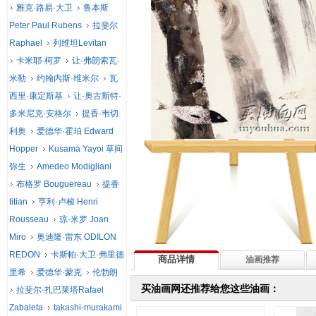
雅克·路易·大卫
鲁本斯
Peter Paul Rubens
拉斐尔
Raphael
列维坦Levitan
卡米耶·柯罗
让·弗朗索瓦·
米勒
约翰内斯·维米尔
瓦
西里·康定斯基
让·奥古斯特·
多米尼克·安格尔
提香·韦切
利奥
爱德华·霍珀 Edward
Hopper
Kusama Yayoi 草间
弥生
Amedeo Modigliani
布格罗 Bouguereau
提香
titian
亨利·卢梭 Henri
Rousseau
琼·米罗 Joan
Miro
奥迪隆·雷东 ODILON
REDON
卡斯帕·大卫·弗里德
商品详情
油画推荐
里希
爱德华·蒙克
伦勃朗
买油画网还推荐给您这些油画：
拉斐尔·扎巴莱塔Rafael
Zabaleta
takashi-murakami