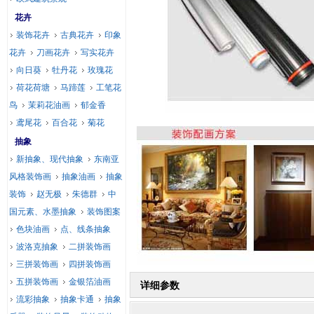
花卉
装饰花卉
古典花卉
印象
花卉
刀画花卉
写实花卉
向日葵
牡丹花
玫瑰花
荷花荷塘
马蹄莲
工笔花
鸟
茉莉花油画
郁金香
鸢尾花
百合花
菊花
抽象
新抽象、现代抽象
东南亚
风格装饰画
抽象油画
抽象
装饰
赵无极
朱德群
中
国元素、水墨抽象
装饰图案
色块油画
点、线条抽象
波洛克抽象
二拼装饰画
三拼装饰画
四拼装饰画
五拼装饰画
金银箔油画
详细参数
流彩抽象
抽象卡通
抽象