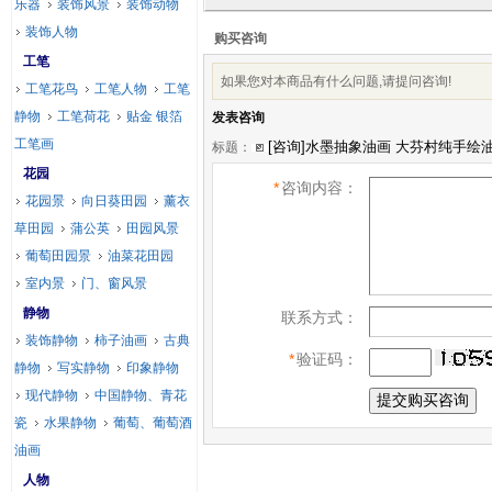
乐器
装饰风景
装饰动物
装饰人物
购买咨询
工笔
如果您对本商品有什么问题,请提问咨询!
工笔花鸟
工笔人物
工笔
静物
工笔荷花
贴金 银箔
发表咨询
工笔画
标题：
花园
*
咨询内容：
花园景
向日葵田园
薰衣
草田园
蒲公英
田园风景
葡萄田园景
油菜花田园
室内景
门、窗风景
静物
联系方式：
装饰静物
柿子油画
古典
*
验证码：
静物
写实静物
印象静物
现代静物
中国静物、青花
瓷
水果静物
葡萄、葡萄酒
油画
人物