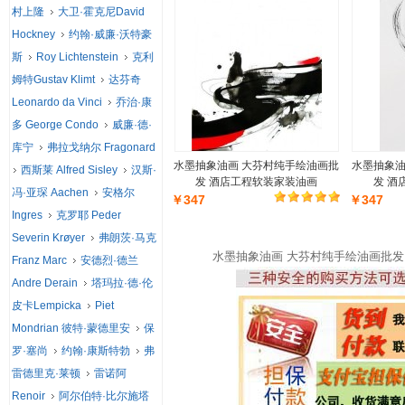
村上隆
大卫·霍克尼David
Hockney
约翰·威廉·沃特豪
斯
Roy Lichtenstein
克利
姆特Gustav Klimt
达芬奇
Leonardo da Vinci
乔治·康
多 George Condo
威廉·德·
库宁
弗拉戈纳尔 Fragonard
水墨抽象油画 大芬村纯手绘油画批
水墨抽象油
西斯莱 Alfred Sisley
汉斯·
发 酒店工程软装家装油画
发 酒
冯·亚琛 Aachen
安格尔
￥347
￥347
Ingres
克罗耶 Peder
Severin Krøyer
弗朗茨·马克
水墨抽象油画 大芬村纯手绘油画批发
Franz Marc
安德烈·德兰
Andre Derain
塔玛拉·德·伦
皮卡Lempicka
Piet
Mondrian 彼特·蒙德里安
保
罗·塞尚
约翰·康斯特勃
弗
雷德里克·莱顿
雷诺阿
Renoir
阿尔伯特·比尔施塔