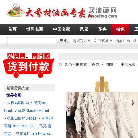
首页
世界名画
中国名家
风景
花卉
抽象
超现实油画
新中式油画
抽象油画
酒
您当前的位置：
首页
»
抽象
»
中国元素
油画分类大全
世界名画
世界名画集合
梵高van
Gogh
莫奈Claude Monet
德加Edgar Degas
亨利·马
蒂斯Henri Matisse
马克·夏
加尔
毕加索Pablo Picasso