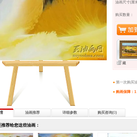
油画尺寸(厘米
购买数量：
藏
第一次购买油
购画保障：1
情
油画推荐
详细参数
购买咨询(
0
)
还推荐给您这些油画：