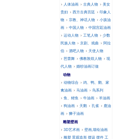
人体油画
古典人物
美女
贵妇
西方古典宫廷
印象人
物
宗教、神话人物
小孩油
画
中国人物
中国宫廷油画
运动人物
工笔人物
少数
民族人物
京剧、戏曲
阿拉
伯
酒吧人物
天使人物
芭蕾舞
佛教敦煌人物
现
代人物
婚纱油画订做
动物
动物综合
鸡、鸭、鹅、家
禽油画
马油画
鸟系列
鱼、鲤鱼
牛油画
羊油画
狗油画
天鹅
孔雀
鹿油
画
狮子油画
雕塑壁画
3D艺术画
壁画,墙绘油画
雕塑 景观造形 摆设 摆件 工