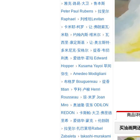
雅克·路易·大卫
鲁本斯
Peter Paul Rubens
拉斐尔
Raphael
列维坦Levitan
卡米耶·柯罗
让·弗朗索瓦·
米勒
约翰内斯·维米尔
瓦
西里·康定斯基
让·奥古斯特·
多米尼克·安格尔
提香·韦切
利奥
爱德华·霍珀 Edward
Hopper
Kusama Yayoi 草间
弥生
Amedeo Modigliani
布格罗 Bouguereau
提香
titian
亨利·卢梭 Henri
Rousseau
琼·米罗 Joan
Miro
奥迪隆·雷东 ODILON
REDON
卡斯帕·大卫·弗里德
商品详
里希
爱德华·蒙克
伦勃朗
买油画网
拉斐尔·扎巴莱塔Rafael
Zabaleta
takashi-murakami