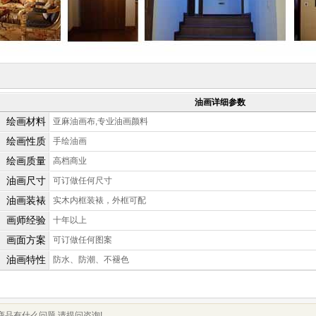
油画详细参数
绘画材料
亚麻油画布,专业油画颜料
绘画性质
手绘油画
绘画质量
高档商业
油画尺寸
可订做任何尺寸
油画装裱
实木内框装裱，外框可配
画师经验
十年以上
画面方案
可订做任何图案
油画特性
防水、防潮、不褪色
商品有什么问题,请提问咨询!