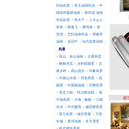
作品欣赏
常玉油画作品
中
国农村题材油画
靳尚谊 油画
作品欣赏
张大千
八大山人
朱耷
陈逸飞
潘鸿海
徐
悲鸿
艾轩油画作品
周春芽
油画
吴冠中
当代名家油画
风景
高山、金山油画
古典风景
树林河流
乡村田园景
古
典乡村
高山流水
印象风景
中国山水画
写实风景
花
园景
中国画油画
巴黎街景
东北刀画
托马斯花园
地
中海风景
大海、帆船
江南
水乡
中式建筑
威尼斯风景
荷兰街景
城市景观
万里
长城
黄河油画
冬天雪景
欧式建筑景观