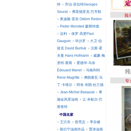
特
乔治·苏拉特Georges
Seurat
弗雷德里克·巴齐勒
奥迪隆·雷东 Odilon Redon
Peder Monsted 蒙斯特德
达利
保罗·高更Paul
Gauguin
毕沙罗
大卫·伯
留克 David Burliuk
汉斯·霍
夫曼 Hans Hofmann
威廉·梅
里特·蔡斯
爱德华·马奈
Édouard Manet
马格利特
Rene Magritte
弗朗索瓦·马
丁·卡维尔
阿舍·布朗·杜兰德
Jean-Michel Basquiat
希
施金风景油画
让·米歇尔·巴
斯奎特
中国名家
王沂东
曾梵志
李自健
陈衍宁油画作品
贾涛油画