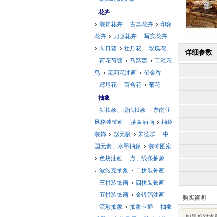
花卉
装饰花卉
古典花卉
印象
花卉
刀画花卉
写实花卉
向日葵
牡丹花
玫瑰花
详细参数
荷花荷塘
马蹄莲
工笔花
鸟
茉莉花油画
郁金香
鸢尾花
百合花
菊花
抽象
新抽象、现代抽象
东南亚
风格装饰画
抽象油画
抽象
装饰
赵无极
朱德群
中
国元素、水墨抽象
装饰图案
色块油画
点、线条抽象
波洛克抽象
二拼装饰画
三拼装饰画
四拼装饰画
五拼装饰画
金银箔油画
购买咨询
流彩抽象
抽象卡通
抽象
如果您对本