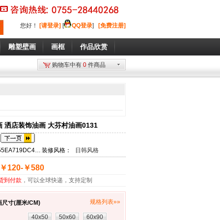
您好
！
[请登录]
[
QQ登录
]
[免费注册]
雕塑壁画
画框
作品欣赏
购物车中有
0
件商品
 洒店装饰油画 大芬村油画0131
5EA719DC4E78
装修风格：
日韩风格
￥120-￥580
货到付款
，可以全球快递，支持定制
规格列表»»
尺寸(厘米/CM)
40x50
50x60
60x90