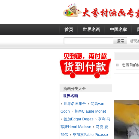
首页
世界名画
中国名家
超现
您当前的
油画分类大全
世界名画
世界名画集合
梵高van
Gogh
莫奈Claude Monet
德加Edgar Degas
亨利·马
蒂斯Henri Matisse
马克·夏
加尔
毕加索Pablo Picasso