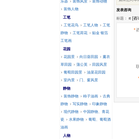
乐器
装饰风景
装饰动物
装饰人物
发表咨询
工笔
标题：
工笔花鸟
工笔人物
工笔
*
静物
工笔荷花
贴金 银箔
工笔画
花园
花园景
向日葵田园
薰衣
草田园
蒲公英
田园风景
葡萄田园景
油菜花田园
室内景
门、窗风景
静物
装饰静物
柿子油画
古典
静物
写实静物
印象静物
现代静物
中国静物、青花
瓷
水果静物
葡萄、葡萄酒
油画
人物