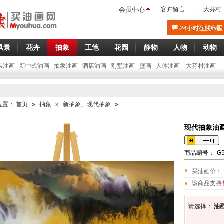
会员中心
客户留言
|
大芬村
风景
花卉
抽象
工笔
花园
静物
人物
动物
实油画
新中式油画
抽象油画
酒店油画
别墅油画
壁画
人体油画
大芬村油画
位置：
首页
»
抽象
»
新抽象、现代抽象
»
现代抽象油画
商品编号：
G5
买油画价：
该商品支持
请选择：
油画