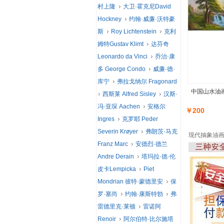
村上隆
大卫·霍克尼David
Hockney
约翰·威廉·沃特豪
斯
Roy Lichtenstein
克利
姆特Gustav Klimt
达芬奇
Leonardo da Vinci
乔治·康
多 George Condo
威廉·德·
库宁
弗拉戈纳尔 Fragonard
中国山水油画
西斯莱 Alfred Sisley
汉斯·
冯·亚琛 Aachen
安格尔
￥200
Ingres
克罗耶 Peder
Severin Krøyer
弗朗茨·马克
现代抽象油画
Franz Marc
安德烈·德兰
Andre Derain
塔玛拉·德·伦
皮卡Lempicka
Piet
Mondrian 彼特·蒙德里安
保
罗·塞尚
约翰·康斯特勃
弗
雷德里克·莱顿
雷诺阿
Renoir
阿尔伯特·比尔施塔