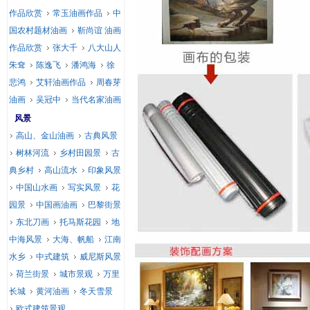
作品欣赏
常玉油画作品
中
国农村题材油画
靳尚谊 油画
作品欣赏
张大千
八大山人
朱耷
陈逸飞
潘鸿海
徐
悲鸿
艾轩油画作品
周春芽
油画
吴冠中
当代名家油画
风景
高山、金山油画
古典风景
树林河流
乡村田园景
古
典乡村
高山流水
印象风景
中国山水画
写实风景
花
园景
中国画油画
巴黎街景
东北刀画
托马斯花园
地
中海风景
大海、帆船
江南
水乡
中式建筑
威尼斯风景
荷兰街景
城市景观
万里
长城
黄河油画
冬天雪景
欧式建筑景观