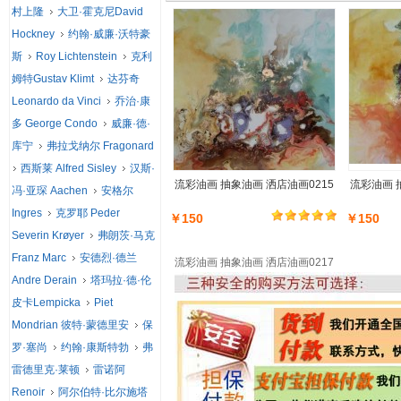
村上隆
大卫·霍克尼David
Hockney
约翰·威廉·沃特豪
斯
Roy Lichtenstein
克利
姆特Gustav Klimt
达芬奇
Leonardo da Vinci
乔治·康
多 George Condo
威廉·德·
库宁
弗拉戈纳尔 Fragonard
西斯莱 Alfred Sisley
汉斯·
流彩油画 抽象油画 洒店油画0215
流彩油画 
冯·亚琛 Aachen
安格尔
Ingres
克罗耶 Peder
￥150
￥150
Severin Krøyer
弗朗茨·马克
Franz Marc
安德烈·德兰
流彩油画 抽象油画 洒店油画0217
Andre Derain
塔玛拉·德·伦
皮卡Lempicka
Piet
Mondrian 彼特·蒙德里安
保
罗·塞尚
约翰·康斯特勃
弗
雷德里克·莱顿
雷诺阿
Renoir
阿尔伯特·比尔施塔