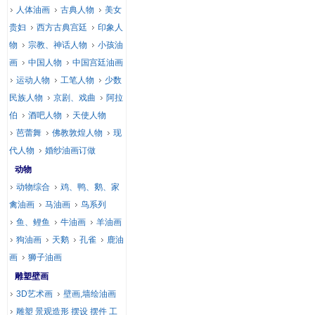
人体油画
古典人物
美女
贵妇
西方古典宫廷
印象人
物
宗教、神话人物
小孩油
画
中国人物
中国宫廷油画
运动人物
工笔人物
少数
民族人物
京剧、戏曲
阿拉
伯
酒吧人物
天使人物
芭蕾舞
佛教敦煌人物
现
代人物
婚纱油画订做
动物
动物综合
鸡、鸭、鹅、家
禽油画
马油画
鸟系列
鱼、鲤鱼
牛油画
羊油画
狗油画
天鹅
孔雀
鹿油
画
狮子油画
雕塑壁画
3D艺术画
壁画,墙绘油画
雕塑 景观造形 摆设 摆件 工