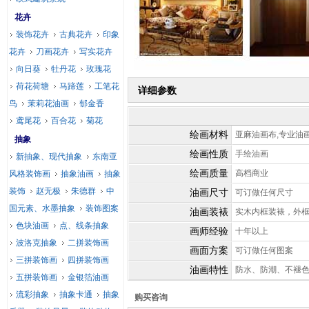
花卉
装饰花卉
古典花卉
印象
花卉
刀画花卉
写实花卉
向日葵
牡丹花
玫瑰花
荷花荷塘
马蹄莲
工笔花
详细参数
鸟
茉莉花油画
郁金香
鸢尾花
百合花
菊花
绘画材料
亚麻油画布,专业油
抽象
绘画性质
手绘油画
新抽象、现代抽象
东南亚
绘画质量
高档商业
风格装饰画
抽象油画
抽象
装饰
赵无极
朱德群
中
油画尺寸
可订做任何尺寸
国元素、水墨抽象
装饰图案
油画装裱
实木内框装裱，外
色块油画
点、线条抽象
画师经验
十年以上
波洛克抽象
二拼装饰画
画面方案
可订做任何图案
三拼装饰画
四拼装饰画
油画特性
防水、防潮、不褪
五拼装饰画
金银箔油画
流彩抽象
抽象卡通
抽象
购买咨询