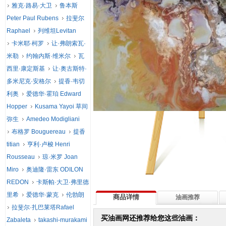
雅克·路易·大卫
鲁本斯
Peter Paul Rubens
拉斐尔
Raphael
列维坦Levitan
卡米耶·柯罗
让·弗朗索瓦·
米勒
约翰内斯·维米尔
瓦
西里·康定斯基
让·奥古斯特·
多米尼克·安格尔
提香·韦切
利奥
爱德华·霍珀 Edward
Hopper
Kusama Yayoi 草间
弥生
Amedeo Modigliani
布格罗 Bouguereau
提香
titian
亨利·卢梭 Henri
Rousseau
琼·米罗 Joan
Miro
奥迪隆·雷东 ODILON
REDON
卡斯帕·大卫·弗里德
里希
爱德华·蒙克
伦勃朗
商品详情
油画推荐
拉斐尔·扎巴莱塔Rafael
买油画网还推荐给您这些油画：
Zabaleta
takashi-murakami