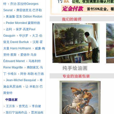
特
乔治·苏拉特Georges
Seurat
弗雷德里克·巴齐勒
奥迪隆·雷东 Odilon Redon
Peder Monsted 蒙斯特德
达利
保罗·高更Paul
Gauguin
毕沙罗
大卫·伯
留克 David Burliuk
汉斯·霍
夫曼 Hans Hofmann
威廉·梅
里特·蔡斯
爱德华·马奈
Édouard Manet
马格利特
Rene Magritte
弗朗索瓦·马
丁·卡维尔
阿舍·布朗·杜兰德
Jean-Michel Basquiat
希
施金风景油画
让·米歇尔·巴
斯奎特
中国名家
王沂东
曾梵志
李自健
陈衍宁油画作品
贾涛油画