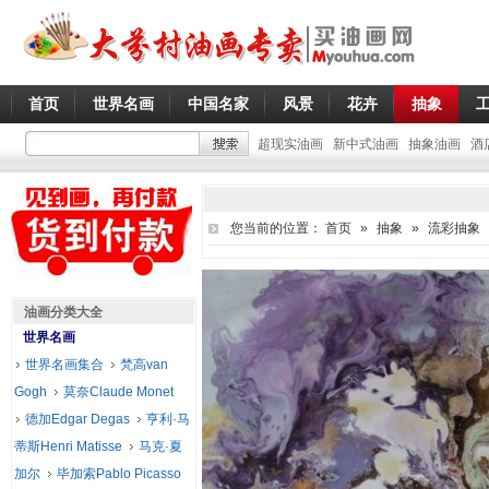
首页
世界名画
中国名家
风景
花卉
抽象
超现实油画
新中式油画
抽象油画
酒
您当前的位置：
首页
»
抽象
»
流彩抽象
油画分类大全
世界名画
世界名画集合
梵高van
Gogh
莫奈Claude Monet
德加Edgar Degas
亨利·马
蒂斯Henri Matisse
马克·夏
加尔
毕加索Pablo Picasso