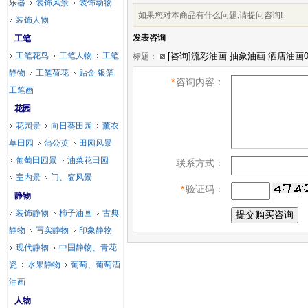
乐器
装饰风景
装饰动物
如果您对本商品有什么问题,请提问咨询!
装饰人物
发表咨询
工笔
工笔花鸟
工笔人物
工笔
标题：
静物
工笔荷花
贴金 银箔
*
咨询内容：
工笔画
花园
花园景
向日葵田园
薰衣
草田园
蒲公英
田园风景
葡萄田园景
油菜花田园
联系方式：
室内景
门、窗风景
*
验证码：
静物
装饰静物
柿子油画
古典
静物
写实静物
印象静物
现代静物
中国静物、青花
瓷
水果静物
葡萄、葡萄酒
油画
人物