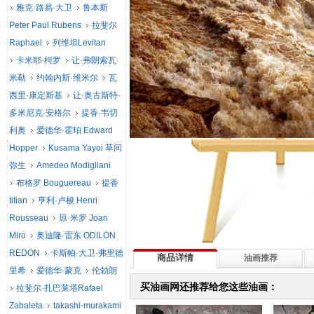
雅克·路易·大卫
鲁本斯
Peter Paul Rubens
拉斐尔
Raphael
列维坦Levitan
卡米耶·柯罗
让·弗朗索瓦·
米勒
约翰内斯·维米尔
瓦
西里·康定斯基
让·奥古斯特·
多米尼克·安格尔
提香·韦切
利奥
爱德华·霍珀 Edward
Hopper
Kusama Yayoi 草间
弥生
Amedeo Modigliani
布格罗 Bouguereau
提香
titian
亨利·卢梭 Henri
Rousseau
琼·米罗 Joan
Miro
奥迪隆·雷东 ODILON
REDON
卡斯帕·大卫·弗里德
商品详情
油画推荐
里希
爱德华·蒙克
伦勃朗
买油画网还推荐给您这些油画：
拉斐尔·扎巴莱塔Rafael
Zabaleta
takashi-murakami