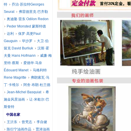
特
乔治·苏拉特Georges
Seurat
弗雷德里克·巴齐勒
奥迪隆·雷东 Odilon Redon
Peder Monsted 蒙斯特德
达利
保罗·高更Paul
Gauguin
毕沙罗
大卫·伯
留克 David Burliuk
汉斯·霍
夫曼 Hans Hofmann
威廉·梅
里特·蔡斯
爱德华·马奈
Édouard Manet
马格利特
Rene Magritte
弗朗索瓦·马
丁·卡维尔
阿舍·布朗·杜兰德
Jean-Michel Basquiat
希
施金风景油画
让·米歇尔·巴
斯奎特
中国名家
王沂东
曾梵志
李自健
陈衍宁油画作品
贾涛油画