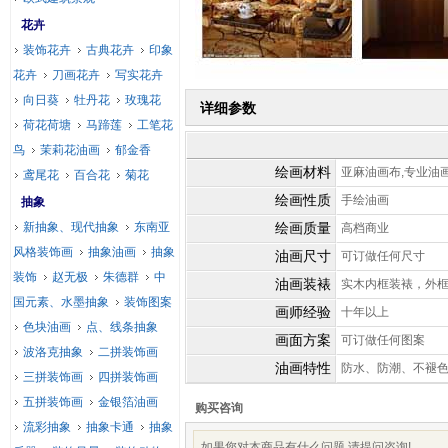
花卉
装饰花卉
古典花卉
印象
花卉
刀画花卉
写实花卉
向日葵
牡丹花
玫瑰花
详细参数
荷花荷塘
马蹄莲
工笔花
鸟
茉莉花油画
郁金香
绘画材料
亚麻油画布,专业油
鸢尾花
百合花
菊花
绘画性质
手绘油画
抽象
新抽象、现代抽象
东南亚
绘画质量
高档商业
风格装饰画
抽象油画
抽象
油画尺寸
可订做任何尺寸
装饰
赵无极
朱德群
中
油画装裱
实木内框装裱，外
国元素、水墨抽象
装饰图案
画师经验
十年以上
色块油画
点、线条抽象
画面方案
可订做任何图案
波洛克抽象
二拼装饰画
油画特性
防水、防潮、不褪
三拼装饰画
四拼装饰画
五拼装饰画
金银箔油画
购买咨询
流彩抽象
抽象卡通
抽象
如果您对本商品有什么问题,请提问咨询!