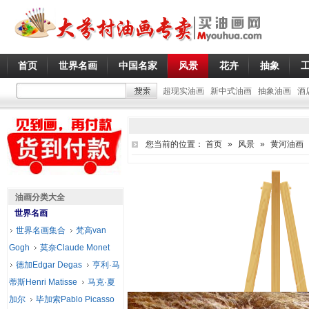
首页
世界名画
中国名家
风景
花卉
抽象
超现实油画
新中式油画
抽象油画
酒
您当前的位置：
首页
»
风景
»
黄河油画
油画分类大全
世界名画
世界名画集合
梵高van
Gogh
莫奈Claude Monet
德加Edgar Degas
亨利·马
蒂斯Henri Matisse
马克·夏
加尔
毕加索Pablo Picasso