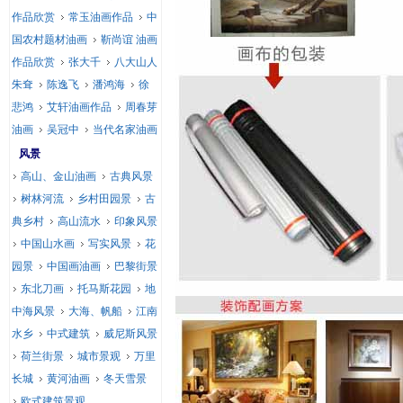
作品欣赏
常玉油画作品
中
国农村题材油画
靳尚谊 油画
作品欣赏
张大千
八大山人
朱耷
陈逸飞
潘鸿海
徐
悲鸿
艾轩油画作品
周春芽
油画
吴冠中
当代名家油画
风景
高山、金山油画
古典风景
树林河流
乡村田园景
古
典乡村
高山流水
印象风景
中国山水画
写实风景
花
园景
中国画油画
巴黎街景
东北刀画
托马斯花园
地
中海风景
大海、帆船
江南
水乡
中式建筑
威尼斯风景
荷兰街景
城市景观
万里
长城
黄河油画
冬天雪景
欧式建筑景观