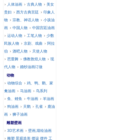
人体油画
古典人物
美女
贵妇
西方古典宫廷
印象人
物
宗教、神话人物
小孩油
画
中国人物
中国宫廷油画
运动人物
工笔人物
少数
民族人物
京剧、戏曲
阿拉
伯
酒吧人物
天使人物
芭蕾舞
佛教敦煌人物
现
代人物
婚纱油画订做
动物
动物综合
鸡、鸭、鹅、家
禽油画
马油画
鸟系列
鱼、鲤鱼
牛油画
羊油画
狗油画
天鹅
孔雀
鹿油
画
狮子油画
雕塑壁画
3D艺术画
壁画,墙绘油画
雕塑 景观造形 摆设 摆件 工