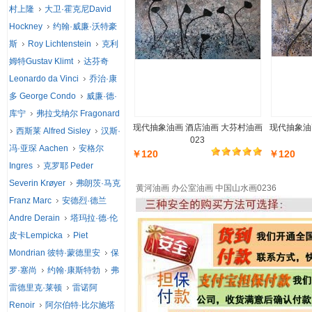
村上隆
大卫·霍克尼David
Hockney
约翰·威廉·沃特豪
斯
Roy Lichtenstein
克利
姆特Gustav Klimt
达芬奇
Leonardo da Vinci
乔治·康
多 George Condo
威廉·德·
库宁
弗拉戈纳尔 Fragonard
现代抽象油画 酒店油画 大芬村油画
现代抽象油
西斯莱 Alfred Sisley
汉斯·
023
冯·亚琛 Aachen
安格尔
￥120
￥120
Ingres
克罗耶 Peder
Severin Krøyer
弗朗茨·马克
黄河油画 办公室油画 中国山水画0236
Franz Marc
安德烈·德兰
Andre Derain
塔玛拉·德·伦
皮卡Lempicka
Piet
Mondrian 彼特·蒙德里安
保
罗·塞尚
约翰·康斯特勃
弗
雷德里克·莱顿
雷诺阿
Renoir
阿尔伯特·比尔施塔