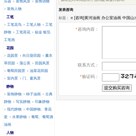
乐器
装饰风景
装饰动物
装饰人物
发表咨询
工笔
标题：
工笔花鸟
工笔人物
工笔
*
咨询内容：
静物
工笔荷花
贴金 银箔
工笔画
花园
花园景
向日葵田园
薰衣
草田园
蒲公英
田园风景
联系方式：
葡萄田园景
油菜花田园
*
验证码：
室内景
门、窗风景
静物
装饰静物
柿子油画
古典
静物
写实静物
印象静物
现代静物
中国静物、青花
瓷
水果静物
葡萄、葡萄酒
油画
人物