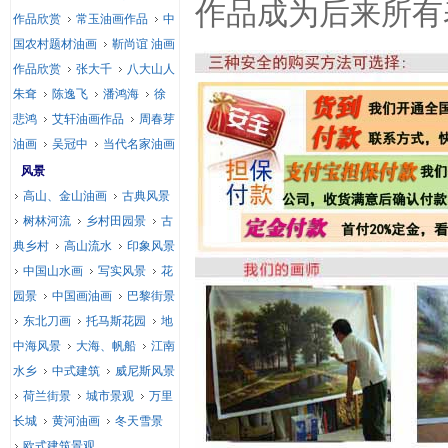
作品成为后来所有
作品欣赏
常玉油画作品
中
国农村题材油画
靳尚谊 油画
作品欣赏
张大千
八大山人
朱耷
陈逸飞
潘鸿海
徐
悲鸿
艾轩油画作品
周春芽
油画
吴冠中
当代名家油画
风景
高山、金山油画
古典风景
树林河流
乡村田园景
古
典乡村
高山流水
印象风景
中国山水画
写实风景
花
园景
中国画油画
巴黎街景
东北刀画
托马斯花园
地
中海风景
大海、帆船
江南
水乡
中式建筑
威尼斯风景
荷兰街景
城市景观
万里
长城
黄河油画
冬天雪景
欧式建筑景观