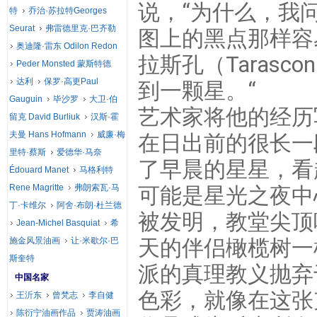
说，“为什么，我
特
乔治·苏拉特Georges
Seurat
弗雷德里克·巴齐勒
图上的黑点那样容
奥迪隆·雷东 Odilon Redon
拉斯孔（Tarasc
Peder Monsted 蒙斯特德
达利
保罗·高更Paul
到一颗星。“
Gauguin
毕沙罗
大卫·伯
艺术家将他的经历
留克 David Burliuk
汉斯·霍
夫曼 Hans Hofmann
威廉·梅
在日出前的很长一
里特·蔡斯
爱德华·马奈
了早晨的星星，看
Édouard Manet
马格利特
Rene Magritte
弗朗索瓦·马
可能是星光之夜中
丁·卡维尔
阿舍·布朗·杜兰德
被发明，教堂尖顶
Jean-Michel Basquiat
希
天的伴侣橄榄树一
施金风景油画
让·米歇尔·巴
斯奎特
派的真理教义抛弃
中国名家
色彩，就像在这张
王沂东
曾梵志
李自健
陈衍宁油画作品
贾涛油画