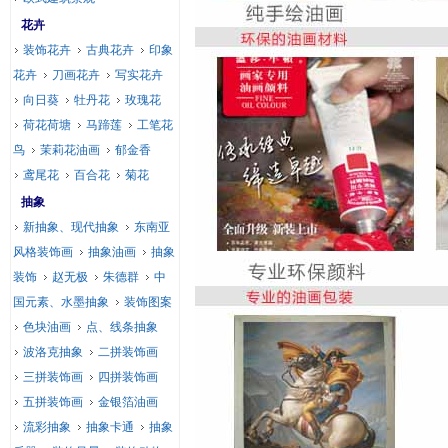
花卉
装饰花卉
古典花卉
印象
花卉
刀画花卉
写实花卉
向日葵
牡丹花
玫瑰花
荷花荷塘
马蹄莲
工笔花
鸟
茉莉花油画
郁金香
鸢尾花
百合花
菊花
抽象
新抽象、现代抽象
东南亚
风格装饰画
抽象油画
抽象
装饰
赵无极
朱德群
中
国元素、水墨抽象
装饰图案
色块油画
点、线条抽象
波洛克抽象
二拼装饰画
三拼装饰画
四拼装饰画
五拼装饰画
金银箔油画
流彩抽象
抽象卡通
抽象