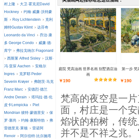
买油画网还推荐给您这些油画：
村上隆
大卫·霍克尼David
Hockney
约翰·威廉·沃特豪
斯
Roy Lichtenstein
克利
姆特Gustav Klimt
达芬奇
Leonardo da Vinci
乔治·康
多 George Condo
威廉·德·
库宁
弗拉戈纳尔 Fragonard
西斯莱 Alfred Sisley
汉斯·
冯·亚琛 Aachen
安格尔
庭院 梵高油画 世界名画 别墅酒店油
第一步 梵
Ingres
克罗耶 Peder
画
￥190
￥190
Severin Krøyer
弗朗茨·马克
Franz Marc
安德烈·德兰
梵高的夜空是一片
Andre Derain
塔玛拉·德·伦
皮卡Lempicka
Piet
面，村庄是一个安
Mondrian 彼特·蒙德里安
保
焰状的柏树，传统上
罗·塞尚
约翰·康斯特勃
弗
雷德里克·莱顿
雷诺阿
并不是不祥之兆。
Renoir
阿尔伯特·比尔施塔