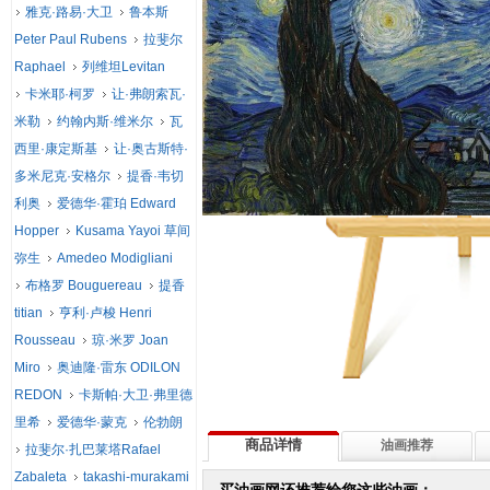
雅克·路易·大卫
鲁本斯
Peter Paul Rubens
拉斐尔
Raphael
列维坦Levitan
卡米耶·柯罗
让·弗朗索瓦·
米勒
约翰内斯·维米尔
瓦
西里·康定斯基
让·奥古斯特·
多米尼克·安格尔
提香·韦切
利奥
爱德华·霍珀 Edward
Hopper
Kusama Yayoi 草间
弥生
Amedeo Modigliani
布格罗 Bouguereau
提香
titian
亨利·卢梭 Henri
Rousseau
琼·米罗 Joan
Miro
奥迪隆·雷东 ODILON
REDON
卡斯帕·大卫·弗里德
里希
爱德华·蒙克
伦勃朗
商品详情
油画推荐
拉斐尔·扎巴莱塔Rafael
Zabaleta
takashi-murakami