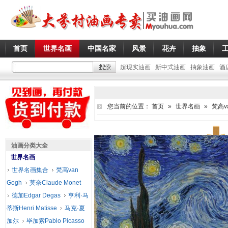
首页
世界名画
中国名家
风景
花卉
抽象
超现实油画
新中式油画
抽象油画
酒
您当前的位置：
首页
»
世界名画
»
梵高va
油画分类大全
世界名画
世界名画集合
梵高van
Gogh
莫奈Claude Monet
德加Edgar Degas
亨利·马
蒂斯Henri Matisse
马克·夏
加尔
毕加索Pablo Picasso