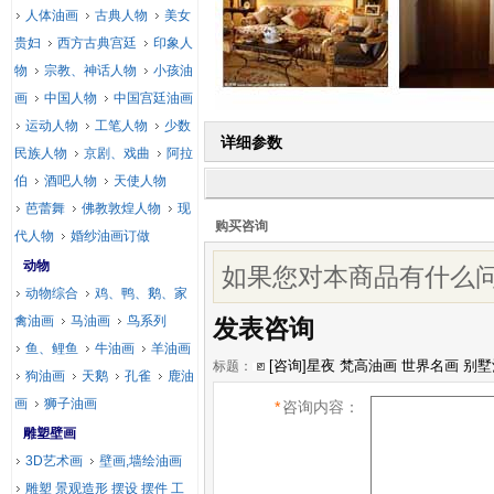
人体油画
古典人物
美女
贵妇
西方古典宫廷
印象人
物
宗教、神话人物
小孩油
画
中国人物
中国宫廷油画
运动人物
工笔人物
少数
详细参数
民族人物
京剧、戏曲
阿拉
伯
酒吧人物
天使人物
芭蕾舞
佛教敦煌人物
现
购买咨询
代人物
婚纱油画订做
动物
如果您对本商品有什么问
动物综合
鸡、鸭、鹅、家
禽油画
马油画
鸟系列
发表咨询
鱼、鲤鱼
牛油画
羊油画
标题：
狗油画
天鹅
孔雀
鹿油
画
狮子油画
*
咨询内容：
雕塑壁画
3D艺术画
壁画,墙绘油画
雕塑 景观造形 摆设 摆件 工