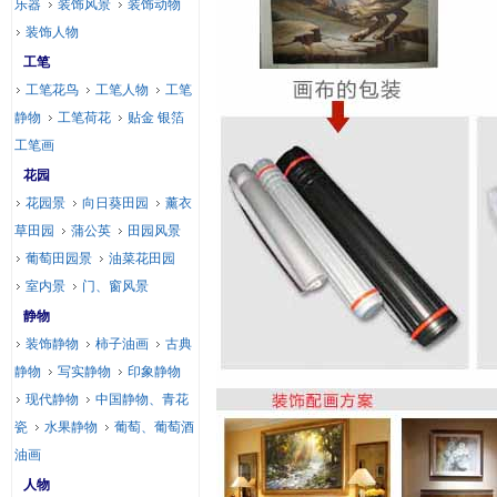
乐器
装饰风景
装饰动物
装饰人物
工笔
工笔花鸟
工笔人物
工笔
静物
工笔荷花
贴金 银箔
工笔画
花园
花园景
向日葵田园
薰衣
草田园
蒲公英
田园风景
葡萄田园景
油菜花田园
室内景
门、窗风景
静物
装饰静物
柿子油画
古典
静物
写实静物
印象静物
现代静物
中国静物、青花
瓷
水果静物
葡萄、葡萄酒
油画
人物