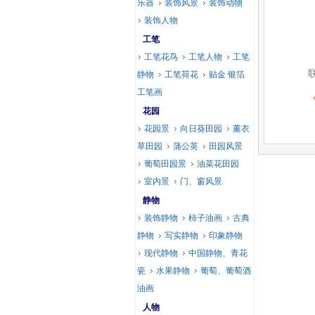
乐器
装饰风景
装饰动物
装饰人物
工笔
工笔花鸟
工笔人物
工笔
静物
工笔荷花
贴金 银箔
工笔画
花园
花园景
向日葵田园
薰衣
草田园
蒲公英
田园风景
葡萄田园景
油菜花田园
室内景
门、窗风景
静物
装饰静物
柿子油画
古典
静物
写实静物
印象静物
现代静物
中国静物、青花
瓷
水果静物
葡萄、葡萄酒
油画
人物