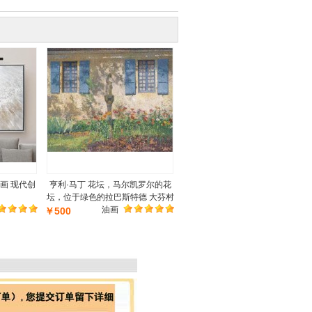
画 现代创
亨利·马丁 花坛，马尔凯罗尔的花
坛，位于绿色的拉巴斯特德 大芬村
油画
￥500