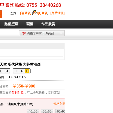
您好
！
[请登录]
[
QQ登录
]
[免费注册]
雕塑壁画
画框
作品欣赏
购物车中有
0
件商品
天空 现代风格 大芬村油画
编号：
G6741A5F53D773
￥350-￥900
油画价：
商品支持
货到付款
，可以全球快递，支持定制
规格列表»»
选择：
油画尺寸(厘米/CM)
40x50
50x60
60x90