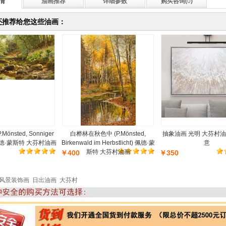
情
油画推荐
详细参数
购买咨询(
0
)
还推荐给您这些油画：
önsted, Sonniger
白桦林在秋色中 (P.Mönsted,
抽象油画 光明 大芬村油
) 佩德·蒙斯特 大芬村油画
Birkenwald im Herbstlicht) 佩德·蒙
意
斯特 大芬村油画
￥400
￥350
风景装饰画 日出油画 大芬村