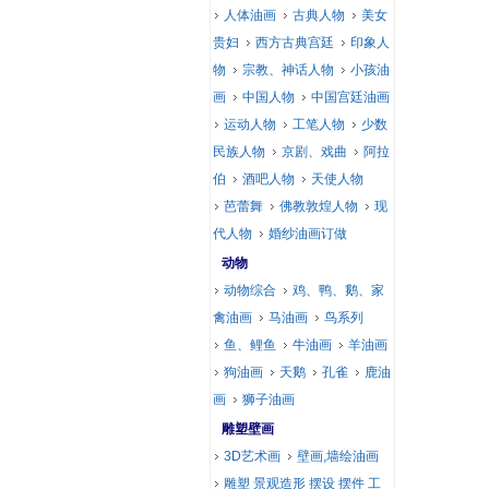
人体油画
古典人物
美女
贵妇
西方古典宫廷
印象人
物
宗教、神话人物
小孩油
画
中国人物
中国宫廷油画
运动人物
工笔人物
少数
民族人物
京剧、戏曲
阿拉
伯
酒吧人物
天使人物
芭蕾舞
佛教敦煌人物
现
代人物
婚纱油画订做
动物
动物综合
鸡、鸭、鹅、家
禽油画
马油画
鸟系列
鱼、鲤鱼
牛油画
羊油画
狗油画
天鹅
孔雀
鹿油
画
狮子油画
雕塑壁画
3D艺术画
壁画,墙绘油画
雕塑 景观造形 摆设 摆件 工