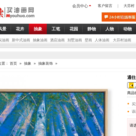
会员中心
客户留言
|
大芬村
风景
花卉
抽象
工笔
花园
静物
人物
动物
实油画
新中式油画
抽象油画
酒店油画
别墅油画
壁画
人体油画
大芬村油画
位置：
首页
»
抽象
»
抽象装饰
»
通往
商品
买
该
请