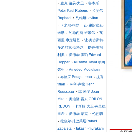
雅克·路易·大卫
鲁本斯
Peter Paul Rubens
拉斐尔
Raphael
列维坦Levitan
卡米耶·柯罗
让·弗朗索瓦·
米勒
约翰内斯·维米尔
瓦
西里·康定斯基
让·奥古斯特·
多米尼克·安格尔
提香·韦切
利奥
爱德华·霍珀 Edward
Hopper
Kusama Yayoi 草间
弥生
Amedeo Modigliani
布格罗 Bouguereau
提香
titian
亨利·卢梭 Henri
Rousseau
琼·米罗 Joan
Miro
奥迪隆·雷东 ODILON
REDON
卡斯帕·大卫·弗里德
里希
爱德华·蒙克
伦勃朗
拉斐尔·扎巴莱塔Rafael
Zabaleta
takashi-murakami