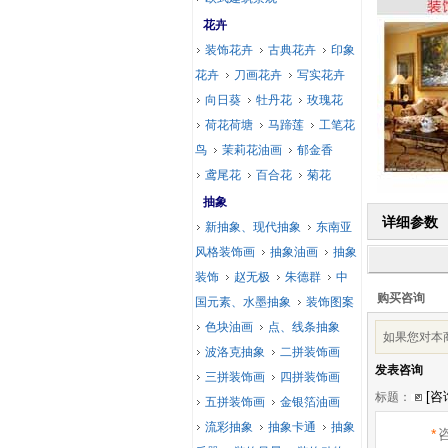
花卉
装饰花卉
古典花卉
印象
花卉
刀画花卉
写实花卉
向日葵
牡丹花
玫瑰花
荷花荷塘
马蹄莲
工笔花
鸟
茉莉花油画
郁金香
鸢尾花
百合花
菊花
抽象
详细参数
新抽象、现代抽象
东南亚
风格装饰画
抽象油画
抽象
装饰
赵无极
朱德群
中
购买咨询
国元素、水墨抽象
装饰图案
色块油画
点、线条抽象
如果您对本
波洛克抽象
二拼装饰画
发表咨询
三拼装饰画
四拼装饰画
标题：
五拼装饰画
金银箔油画
流彩抽象
抽象卡通
抽象
*