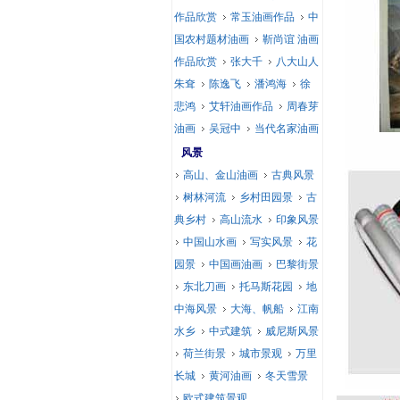
作品欣赏
常玉油画作品
中
国农村题材油画
靳尚谊 油画
作品欣赏
张大千
八大山人
朱耷
陈逸飞
潘鸿海
徐
悲鸿
艾轩油画作品
周春芽
油画
吴冠中
当代名家油画
风景
高山、金山油画
古典风景
树林河流
乡村田园景
古
典乡村
高山流水
印象风景
中国山水画
写实风景
花
园景
中国画油画
巴黎街景
东北刀画
托马斯花园
地
中海风景
大海、帆船
江南
水乡
中式建筑
威尼斯风景
荷兰街景
城市景观
万里
长城
黄河油画
冬天雪景
欧式建筑景观