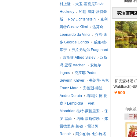
商品详
村上隆
大卫·霍克尼David
Hockney
约翰·威廉·沃特豪
买油画网
斯
Roy Lichtenstein
克利
姆特Gustav Klimt
达芬奇
Leonardo da Vinci
乔治·康
多 George Condo
威廉·德·
库宁
弗拉戈纳尔 Fragonard
西斯莱 Alfred Sisley
汉斯·
冯·亚琛 Aachen
安格尔
Ingres
克罗耶 Peder
Severin Krøyer
弗朗茨·马克
阳光森林溪 (P.M
Waldbach
Franz Marc
安德烈·德兰
￥500
Andre Derain
塔玛拉·德·伦
皮卡Lempicka
Piet
印象派
Mondrian 彼特·蒙德里安
保
罗·塞尚
约翰·康斯特勃
弗
雷德里克·莱顿
雷诺阿
Renoir
阿尔伯特·比尔施塔