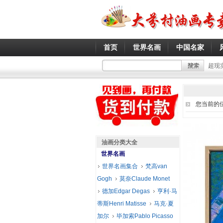
首页
世界名画
中国名家
超现
您当前的
油画分类大全
世界名画
世界名画集合
梵高van
Gogh
莫奈Claude Monet
德加Edgar Degas
亨利·马
蒂斯Henri Matisse
马克·夏
加尔
毕加索Pablo Picasso