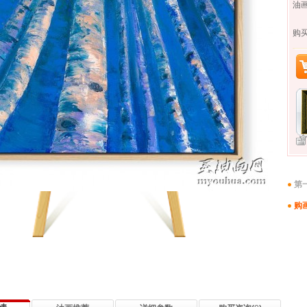
油画
购
第
购