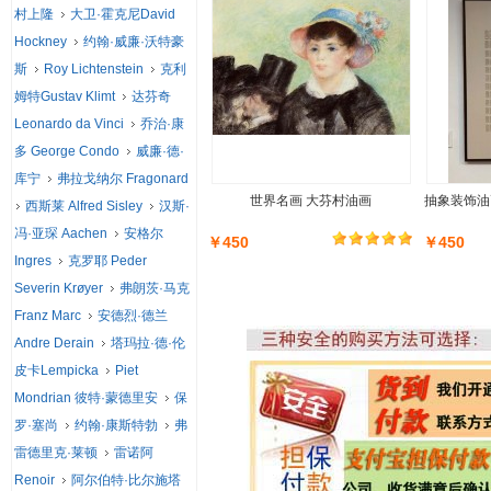
村上隆
大卫·霍克尼David
Hockney
约翰·威廉·沃特豪
斯
Roy Lichtenstein
克利
姆特Gustav Klimt
达芬奇
Leonardo da Vinci
乔治·康
多 George Condo
威廉·德·
库宁
弗拉戈纳尔 Fragonard
世界名画 大芬村油画
抽象装饰油
西斯莱 Alfred Sisley
汉斯·
冯·亚琛 Aachen
安格尔
￥450
￥450
Ingres
克罗耶 Peder
Severin Krøyer
弗朗茨·马克
Franz Marc
安德烈·德兰
Andre Derain
塔玛拉·德·伦
皮卡Lempicka
Piet
Mondrian 彼特·蒙德里安
保
罗·塞尚
约翰·康斯特勃
弗
雷德里克·莱顿
雷诺阿
Renoir
阿尔伯特·比尔施塔