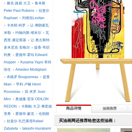
雅克·路易·大卫
鲁本斯
Peter Paul Rubens
拉斐尔
Raphael
列维坦Levitan
卡米耶·柯罗
让·弗朗索瓦·
米勒
约翰内斯·维米尔
瓦
西里·康定斯基
让·奥古斯特·
多米尼克·安格尔
提香·韦切
利奥
爱德华·霍珀 Edward
Hopper
Kusama Yayoi 草间
弥生
Amedeo Modigliani
布格罗 Bouguereau
提香
titian
亨利·卢梭 Henri
Rousseau
琼·米罗 Joan
Miro
奥迪隆·雷东 ODILON
REDON
卡斯帕·大卫·弗里德
商品详情
油画推荐
里希
爱德华·蒙克
伦勃朗
买油画网还推荐给您这些油画：
拉斐尔·扎巴莱塔Rafael
Zabaleta
takashi-murakami