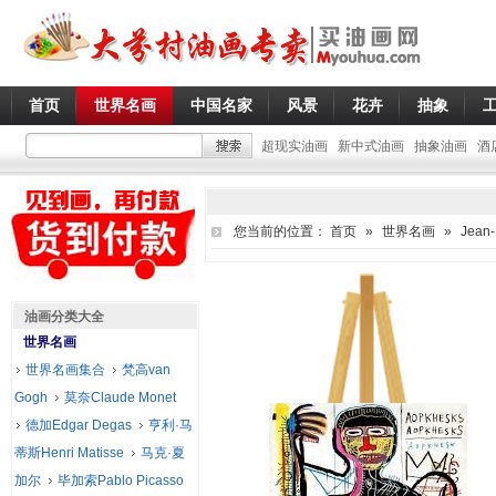
首页
世界名画
中国名家
风景
花卉
抽象
超现实油画
新中式油画
抽象油画
酒
您当前的位置：
首页
»
世界名画
»
Jean-
油画分类大全
世界名画
世界名画集合
梵高van
Gogh
莫奈Claude Monet
德加Edgar Degas
亨利·马
蒂斯Henri Matisse
马克·夏
加尔
毕加索Pablo Picasso