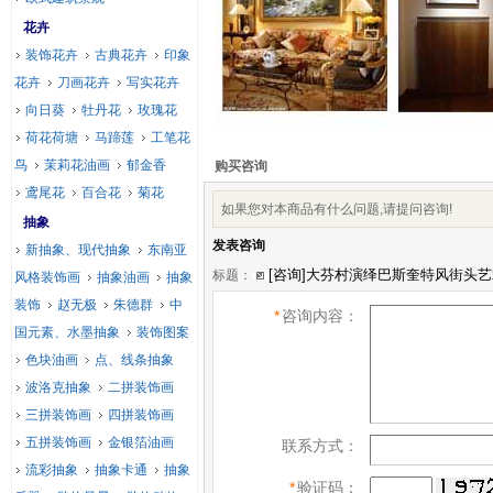
花卉
装饰花卉
古典花卉
印象
花卉
刀画花卉
写实花卉
向日葵
牡丹花
玫瑰花
荷花荷塘
马蹄莲
工笔花
鸟
茉莉花油画
郁金香
购买咨询
鸢尾花
百合花
菊花
如果您对本商品有什么问题,请提问咨询!
抽象
发表咨询
新抽象、现代抽象
东南亚
标题：
风格装饰画
抽象油画
抽象
装饰
赵无极
朱德群
中
*
咨询内容：
国元素、水墨抽象
装饰图案
色块油画
点、线条抽象
波洛克抽象
二拼装饰画
三拼装饰画
四拼装饰画
五拼装饰画
金银箔油画
联系方式：
流彩抽象
抽象卡通
抽象
*
验证码：