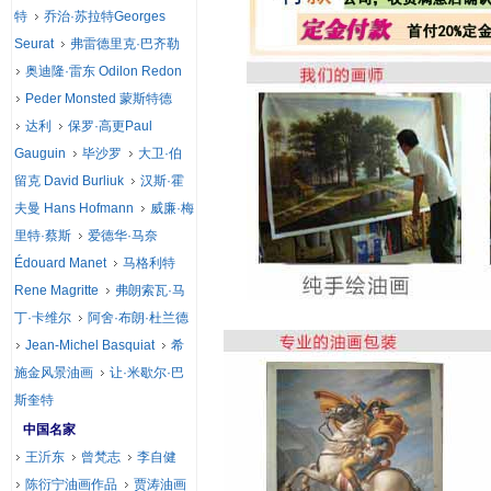
特
乔治·苏拉特Georges
Seurat
弗雷德里克·巴齐勒
奥迪隆·雷东 Odilon Redon
Peder Monsted 蒙斯特德
达利
保罗·高更Paul
Gauguin
毕沙罗
大卫·伯
留克 David Burliuk
汉斯·霍
夫曼 Hans Hofmann
威廉·梅
里特·蔡斯
爱德华·马奈
Édouard Manet
马格利特
Rene Magritte
弗朗索瓦·马
丁·卡维尔
阿舍·布朗·杜兰德
Jean-Michel Basquiat
希
施金风景油画
让·米歇尔·巴
斯奎特
中国名家
王沂东
曾梵志
李自健
陈衍宁油画作品
贾涛油画