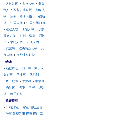
人体油画
古典人物
美女
贵妇
西方古典宫廷
印象人
物
宗教、神话人物
小孩油
画
中国人物
中国宫廷油画
运动人物
工笔人物
少数
民族人物
京剧、戏曲
阿拉
伯
酒吧人物
天使人物
芭蕾舞
佛教敦煌人物
现
代人物
婚纱油画订做
动物
动物综合
鸡、鸭、鹅、家
禽油画
马油画
鸟系列
鱼、鲤鱼
牛油画
羊油画
狗油画
天鹅
孔雀
鹿油
画
狮子油画
雕塑壁画
3D艺术画
壁画,墙绘油画
雕塑 景观造形 摆设 摆件 工