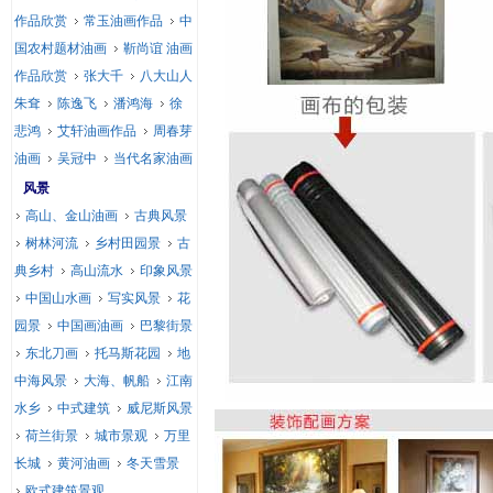
作品欣赏
常玉油画作品
中
国农村题材油画
靳尚谊 油画
作品欣赏
张大千
八大山人
朱耷
陈逸飞
潘鸿海
徐
悲鸿
艾轩油画作品
周春芽
油画
吴冠中
当代名家油画
风景
高山、金山油画
古典风景
树林河流
乡村田园景
古
典乡村
高山流水
印象风景
中国山水画
写实风景
花
园景
中国画油画
巴黎街景
东北刀画
托马斯花园
地
中海风景
大海、帆船
江南
水乡
中式建筑
威尼斯风景
荷兰街景
城市景观
万里
长城
黄河油画
冬天雪景
欧式建筑景观