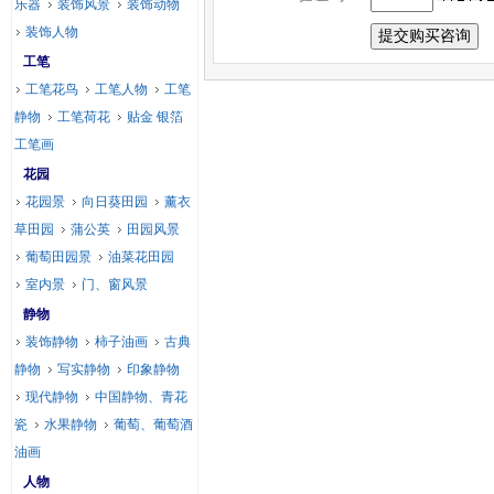
乐器
装饰风景
装饰动物
装饰人物
工笔
工笔花鸟
工笔人物
工笔
静物
工笔荷花
贴金 银箔
工笔画
花园
花园景
向日葵田园
薰衣
草田园
蒲公英
田园风景
葡萄田园景
油菜花田园
室内景
门、窗风景
静物
装饰静物
柿子油画
古典
静物
写实静物
印象静物
现代静物
中国静物、青花
瓷
水果静物
葡萄、葡萄酒
油画
人物