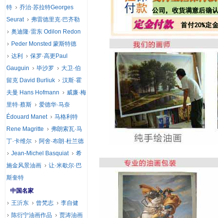
特
乔治·苏拉特Georges
Seurat
弗雷德里克·巴齐勒
奥迪隆·雷东 Odilon Redon
Peder Monsted 蒙斯特德
达利
保罗·高更Paul
Gauguin
毕沙罗
大卫·伯
留克 David Burliuk
汉斯·霍
夫曼 Hans Hofmann
威廉·梅
里特·蔡斯
爱德华·马奈
Édouard Manet
马格利特
Rene Magritte
弗朗索瓦·马
丁·卡维尔
阿舍·布朗·杜兰德
Jean-Michel Basquiat
希
施金风景油画
让·米歇尔·巴
斯奎特
中国名家
王沂东
曾梵志
李自健
陈衍宁油画作品
贾涛油画