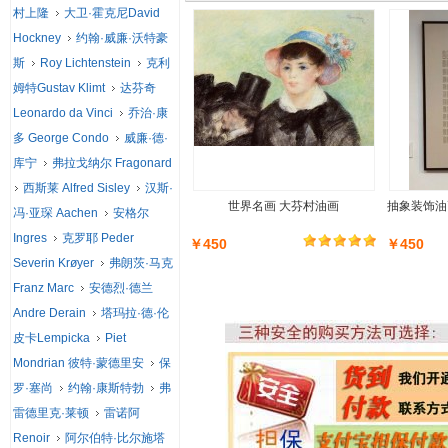
村上隆
大卫·霍克尼David
Hockney
约翰·威廉·沃特豪
斯
Roy Lichtenstein
克利
姆特Gustav Klimt
达芬奇
Leonardo da Vinci
乔治·康
多 George Condo
威廉·德·
库宁
弗拉戈纳尔 Fragonard
西斯莱 Alfred Sisley
汉斯·
世界名画 大芬村油画
抽象装饰油
冯·亚琛 Aachen
安格尔
Ingres
克罗耶 Peder
￥450
￥450
Severin Krøyer
弗朗茨·马克
Franz Marc
安德烈·德兰
Andre Derain
塔玛拉·德·伦
皮卡Lempicka
Piet
Mondrian 彼特·蒙德里安
保
罗·塞尚
约翰·康斯特勃
弗
雷德里克·莱顿
雷诺阿
Renoir
阿尔伯特·比尔施塔