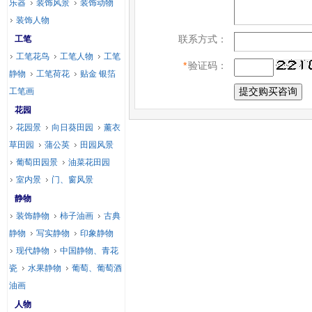
乐器
装饰风景
装饰动物
装饰人物
联系方式：
工笔
工笔花鸟
工笔人物
工笔
*
验证码：
静物
工笔荷花
贴金 银箔
工笔画
花园
花园景
向日葵田园
薰衣
草田园
蒲公英
田园风景
葡萄田园景
油菜花田园
室内景
门、窗风景
静物
装饰静物
柿子油画
古典
静物
写实静物
印象静物
现代静物
中国静物、青花
瓷
水果静物
葡萄、葡萄酒
油画
人物