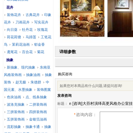
花卉
装饰花卉
古典花卉
印象
花卉
刀画花卉
写实花卉
向日葵
牡丹花
玫瑰花
荷花荷塘
马蹄莲
工笔花
鸟
茉莉花油画
郁金香
详细参数
鸢尾花
百合花
菊花
抽象
新抽象、现代抽象
东南亚
购买咨询
风格装饰画
抽象油画
抽象
装饰
赵无极
朱德群
中
如果您对本商品有什么问题,请提问咨询!
国元素、水墨抽象
装饰图案
发表咨询
色块油画
点、线条抽象
标题：
波洛克抽象
二拼装饰画
三拼装饰画
四拼装饰画
*
咨询内容：
五拼装饰画
金银箔油画
流彩抽象
抽象卡通
抽象