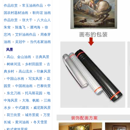
作品欣赏
常玉油画作品
中
国农村题材油画
靳尚谊 油画
作品欣赏
张大千
八大山人
朱耷
陈逸飞
潘鸿海
徐
悲鸿
艾轩油画作品
周春芽
油画
吴冠中
当代名家油画
风景
高山、金山油画
古典风景
树林河流
乡村田园景
古
典乡村
高山流水
印象风景
中国山水画
写实风景
花
园景
中国画油画
巴黎街景
东北刀画
托马斯花园
地
中海风景
大海、帆船
江南
水乡
中式建筑
威尼斯风景
荷兰街景
城市景观
万里
长城
黄河油画
冬天雪景
欧式建筑景观