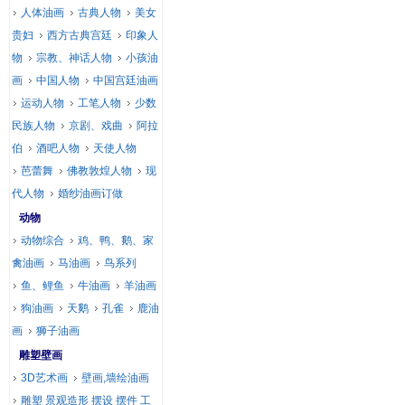
人体油画
古典人物
美女
贵妇
西方古典宫廷
印象人
物
宗教、神话人物
小孩油
画
中国人物
中国宫廷油画
运动人物
工笔人物
少数
民族人物
京剧、戏曲
阿拉
伯
酒吧人物
天使人物
芭蕾舞
佛教敦煌人物
现
代人物
婚纱油画订做
动物
动物综合
鸡、鸭、鹅、家
禽油画
马油画
鸟系列
鱼、鲤鱼
牛油画
羊油画
狗油画
天鹅
孔雀
鹿油
画
狮子油画
雕塑壁画
3D艺术画
壁画,墙绘油画
雕塑 景观造形 摆设 摆件 工