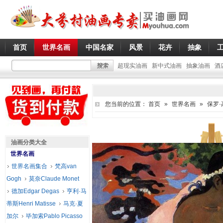
首页
世界名画
中国名家
风景
花卉
抽象
超现实油画
新中式油画
抽象油画
酒
您当前的位置：
首页
»
世界名画
»
保罗·高
油画分类大全
世界名画
世界名画集合
梵高van
Gogh
莫奈Claude Monet
德加Edgar Degas
亨利·马
蒂斯Henri Matisse
马克·夏
加尔
毕加索Pablo Picasso