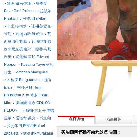
雅克·路易·大卫
鲁本斯
Peter Paul Rubens
拉斐尔
Raphael
列维坦Levitan
卡米耶·柯罗
让·弗朗索瓦·
米勒
约翰内斯·维米尔
瓦
西里·康定斯基
让·奥古斯特·
多米尼克·安格尔
提香·韦切
利奥
爱德华·霍珀 Edward
Hopper
Kusama Yayoi 草间
弥生
Amedeo Modigliani
布格罗 Bouguereau
提香
titian
亨利·卢梭 Henri
Rousseau
琼·米罗 Joan
Miro
奥迪隆·雷东 ODILON
REDON
卡斯帕·大卫·弗里德
里希
爱德华·蒙克
伦勃朗
商品详情
油画推荐
拉斐尔·扎巴莱塔Rafael
买油画网还推荐给您这些油画：
Zabaleta
takashi-murakami