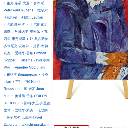
雅克·路易·大卫
鲁本斯
Peter Paul Rubens
拉斐尔
Raphael
列维坦Levitan
卡米耶·柯罗
让·弗朗索瓦·
米勒
约翰内斯·维米尔
瓦
西里·康定斯基
让·奥古斯特·
多米尼克·安格尔
提香·韦切
利奥
爱德华·霍珀 Edward
Hopper
Kusama Yayoi 草间
弥生
Amedeo Modigliani
布格罗 Bouguereau
提香
titian
亨利·卢梭 Henri
Rousseau
琼·米罗 Joan
Miro
奥迪隆·雷东 ODILON
REDON
卡斯帕·大卫·弗里德
里希
爱德华·蒙克
伦勃朗
拉斐尔·扎巴莱塔Rafael
Zabaleta
takashi-murakami