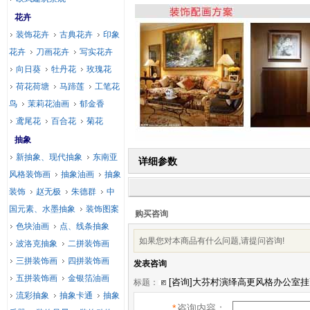
花卉
装饰花卉
古典花卉
印象
花卉
刀画花卉
写实花卉
向日葵
牡丹花
玫瑰花
荷花荷塘
马蹄莲
工笔花
鸟
茉莉花油画
郁金香
鸢尾花
百合花
菊花
抽象
新抽象、现代抽象
东南亚
详细参数
风格装饰画
抽象油画
抽象
装饰
赵无极
朱德群
中
国元素、水墨抽象
装饰图案
购买咨询
色块油画
点、线条抽象
如果您对本商品有什么问题,请提问咨询!
波洛克抽象
二拼装饰画
三拼装饰画
四拼装饰画
发表咨询
五拼装饰画
金银箔油画
标题：
流彩抽象
抽象卡通
抽象
*
咨询内容：