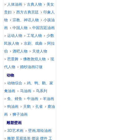
人体油画
古典人物
美女
贵妇
西方古典宫廷
印象人
物
宗教、神话人物
小孩油
画
中国人物
中国宫廷油画
运动人物
工笔人物
少数
民族人物
京剧、戏曲
阿拉
伯
酒吧人物
天使人物
芭蕾舞
佛教敦煌人物
现
代人物
婚纱油画订做
动物
动物综合
鸡、鸭、鹅、家
禽油画
马油画
鸟系列
鱼、鲤鱼
牛油画
羊油画
狗油画
天鹅
孔雀
鹿油
画
狮子油画
雕塑壁画
3D艺术画
壁画,墙绘油画
雕塑 景观造形 摆设 摆件 工