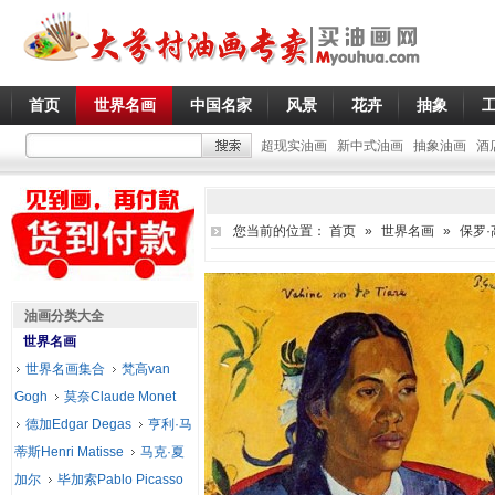
首页
世界名画
中国名家
风景
花卉
抽象
超现实油画
新中式油画
抽象油画
酒
您当前的位置：
首页
»
世界名画
»
保罗·高
油画分类大全
世界名画
世界名画集合
梵高van
Gogh
莫奈Claude Monet
德加Edgar Degas
亨利·马
蒂斯Henri Matisse
马克·夏
加尔
毕加索Pablo Picasso