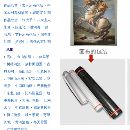
作品欣赏
常玉油画作品
中
国农村题材油画
靳尚谊 油画
作品欣赏
张大千
八大山人
朱耷
陈逸飞
潘鸿海
徐
悲鸿
艾轩油画作品
周春芽
油画
吴冠中
当代名家油画
风景
高山、金山油画
古典风景
树林河流
乡村田园景
古
典乡村
高山流水
印象风景
中国山水画
写实风景
花
园景
中国画油画
巴黎街景
东北刀画
托马斯花园
地
中海风景
大海、帆船
江南
水乡
中式建筑
威尼斯风景
荷兰街景
城市景观
万里
长城
黄河油画
冬天雪景
欧式建筑景观