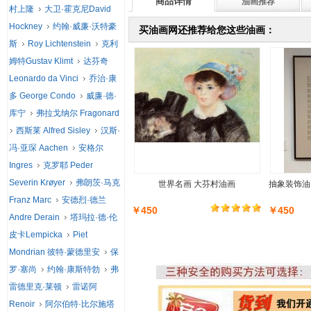
商品详情
油画推荐
村上隆
大卫·霍克尼David
Hockney
约翰·威廉·沃特豪
买油画网还推荐给您这些油画：
斯
Roy Lichtenstein
克利
姆特Gustav Klimt
达芬奇
Leonardo da Vinci
乔治·康
多 George Condo
威廉·德·
库宁
弗拉戈纳尔 Fragonard
西斯莱 Alfred Sisley
汉斯·
冯·亚琛 Aachen
安格尔
Ingres
克罗耶 Peder
Severin Krøyer
弗朗茨·马克
世界名画 大芬村油画
抽象装饰油
Franz Marc
安德烈·德兰
￥450
￥450
Andre Derain
塔玛拉·德·伦
皮卡Lempicka
Piet
Mondrian 彼特·蒙德里安
保
罗·塞尚
约翰·康斯特勃
弗
雷德里克·莱顿
雷诺阿
Renoir
阿尔伯特·比尔施塔