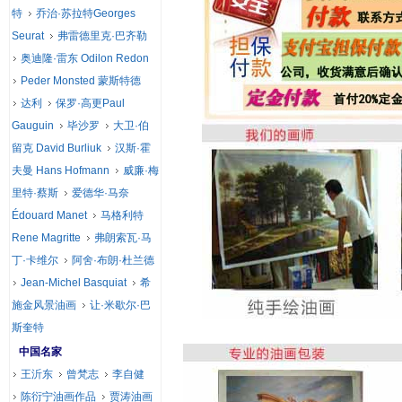
特
乔治·苏拉特Georges
Seurat
弗雷德里克·巴齐勒
奥迪隆·雷东 Odilon Redon
Peder Monsted 蒙斯特德
达利
保罗·高更Paul
Gauguin
毕沙罗
大卫·伯
留克 David Burliuk
汉斯·霍
夫曼 Hans Hofmann
威廉·梅
里特·蔡斯
爱德华·马奈
Édouard Manet
马格利特
Rene Magritte
弗朗索瓦·马
丁·卡维尔
阿舍·布朗·杜兰德
Jean-Michel Basquiat
希
施金风景油画
让·米歇尔·巴
斯奎特
中国名家
王沂东
曾梵志
李自健
陈衍宁油画作品
贾涛油画