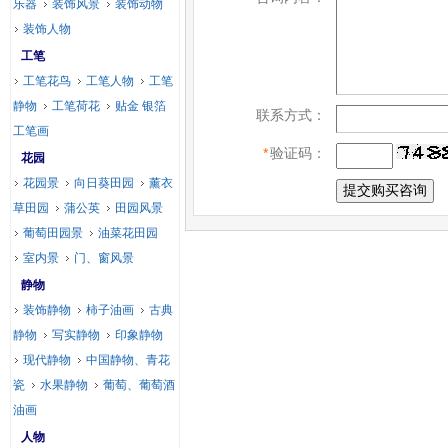
乐器
装饰风景
装饰动物
装饰人物
工笔
工笔花鸟
工笔人物
工笔
静物
工笔荷花
贴金 银箔
联系方式：
工笔画
*
验证码：
花园
花园景
向日葵田园
薰衣
草田园
蒲公英
田园风景
葡萄田园景
油菜花田园
室内景
门、窗风景
静物
装饰静物
柿子油画
古典
静物
写实静物
印象静物
现代静物
中国静物、青花
瓷
水果静物
葡萄、葡萄酒
油画
人物