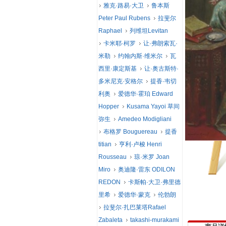
雅克·路易·大卫
鲁本斯
Peter Paul Rubens
拉斐尔
Raphael
列维坦Levitan
卡米耶·柯罗
让·弗朗索瓦·
米勒
约翰内斯·维米尔
瓦
西里·康定斯基
让·奥古斯特·
多米尼克·安格尔
提香·韦切
利奥
爱德华·霍珀 Edward
Hopper
Kusama Yayoi 草间
弥生
Amedeo Modigliani
布格罗 Bouguereau
提香
titian
亨利·卢梭 Henri
Rousseau
琼·米罗 Joan
Miro
奥迪隆·雷东 ODILON
REDON
卡斯帕·大卫·弗里德
里希
爱德华·蒙克
伦勃朗
拉斐尔·扎巴莱塔Rafael
Zabaleta
takashi-murakami