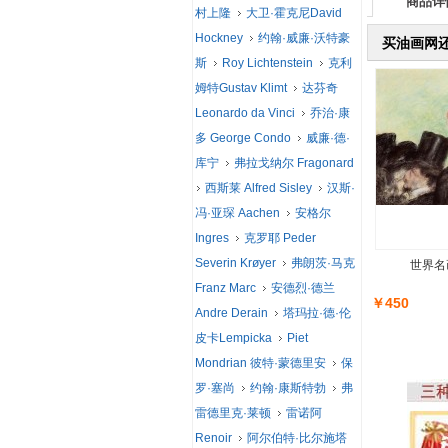
商品详
村上隆
大卫·霍克尼David
Hockney
约翰·威廉·沃特豪
买油画网
斯
Roy Lichtenstein
克利
姆特Gustav Klimt
达芬奇
Leonardo da Vinci
乔治·康
多 George Condo
威廉·德·
库宁
弗拉戈纳尔 Fragonard
西斯莱 Alfred Sisley
汉斯·
冯·亚琛 Aachen
安格尔
Ingres
克罗耶 Peder
Severin Krøyer
弗朗茨·马克
世界名
Franz Marc
安德烈·德兰
￥450
Andre Derain
塔玛拉·德·伦
皮卡Lempicka
Piet
Mondrian 彼特·蒙德里安
保
罗·塞尚
约翰·康斯特勃
弗
雷德里克·莱顿
雷诺阿
Renoir
阿尔伯特·比尔施塔