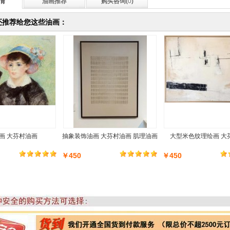
情
油画推荐
购买咨询(
0
)
还推荐给您这些油画：
画 大芬村油画
抽象装饰油画 大芬村油画 肌理油画
大型米色纹理绘画 大
￥450
￥450