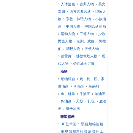
人体油画
古典人物
美女
贵妇
西方古典宫廷
印象人
物
宗教、神话人物
小孩油
画
中国人物
中国宫廷油画
运动人物
工笔人物
少数
民族人物
京剧、戏曲
阿拉
伯
酒吧人物
天使人物
芭蕾舞
佛教敦煌人物
现
代人物
婚纱油画订做
动物
动物综合
鸡、鸭、鹅、家
禽油画
马油画
鸟系列
鱼、鲤鱼
牛油画
羊油画
狗油画
天鹅
孔雀
鹿油
画
狮子油画
雕塑壁画
3D艺术画
壁画,墙绘油画
雕塑 景观造形 摆设 摆件 工