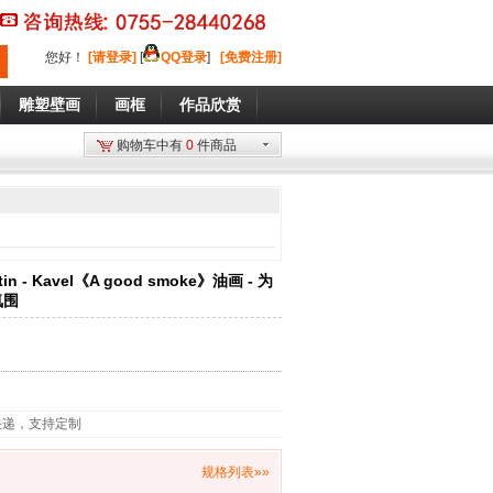
您好
！
[请登录]
[
QQ登录
]
[免费注册]
雕塑壁画
画框
作品欣赏
购物车中有
0
件商品
n - Kavel《A good smoke》油画 - 为
氛围
快递，支持定制
规格列表»»