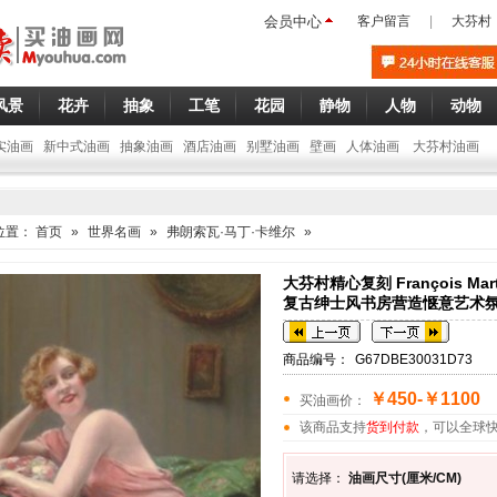
会员中心
客户留言
|
大芬村
风景
花卉
抽象
工笔
花园
静物
人物
动物
实油画
新中式油画
抽象油画
酒店油画
别墅油画
壁画
人体油画
大芬村油画
位置：
首页
»
世界名画
»
弗朗索瓦·马丁·卡维尔
»
大芬村精心复刻 François Marti
复古绅士风书房营造惬意艺术
商品编号：
G67DBE30031D73
￥450-￥1100
买油画价：
该商品支持
货到付款
，可以全球
请选择：
油画尺寸(厘米/CM)