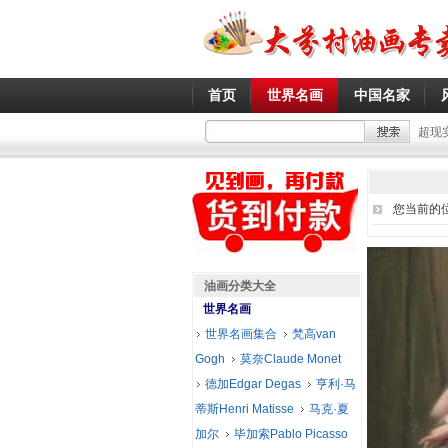
首页
世界名画
中国名家
超现
您当前的
油画分类大全
世界名画
世界名画集合
梵高van
Gogh
莫奈Claude Monet
德加Edgar Degas
亨利·马
蒂斯Henri Matisse
马克·夏
加尔
毕加索Pablo Picasso