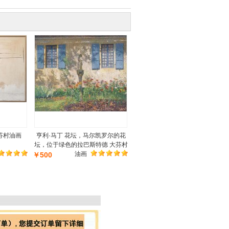
芬村油画
亨利·马丁 花坛，马尔凯罗尔的花
坛，位于绿色的拉巴斯特德 大芬村
油画
￥500