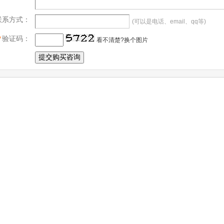
联系方式：
(可以是电话、email、qq等)
*
验证码：
看不清楚?换个图片