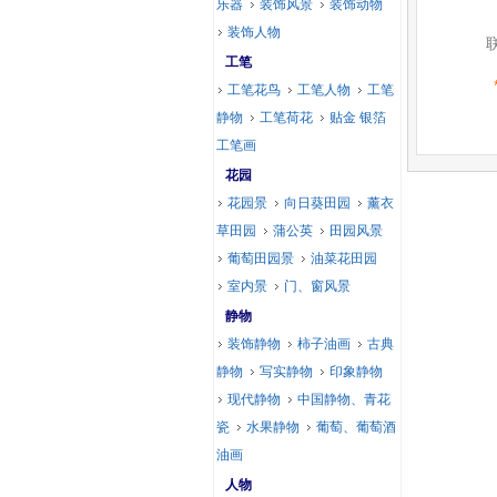
乐器
装饰风景
装饰动物
装饰人物
工笔
工笔花鸟
工笔人物
工笔
静物
工笔荷花
贴金 银箔
工笔画
花园
花园景
向日葵田园
薰衣
草田园
蒲公英
田园风景
葡萄田园景
油菜花田园
室内景
门、窗风景
静物
装饰静物
柿子油画
古典
静物
写实静物
印象静物
现代静物
中国静物、青花
瓷
水果静物
葡萄、葡萄酒
油画
人物