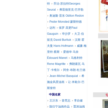
特
乔治·苏拉特Georges
Seurat
弗雷德里克·巴齐勒
奥迪隆·雷东 Odilon Redon
Peder Monsted 蒙斯特德
达利
保罗·高更Paul
Gauguin
毕沙罗
大卫·伯
留克 David Burliuk
汉斯·霍
夫曼 Hans Hofmann
威廉·梅
里特·蔡斯
爱德华·马奈
Édouard Manet
马格利特
Rene Magritte
弗朗索瓦·马
丁·卡维尔
阿舍·布朗·杜兰德
Jean-Michel Basquiat
希
施金风景油画
让·米歇尔·巴
斯奎特
中国名家
王沂东
曾梵志
李自健
陈衍宁油画作品
贾涛油画