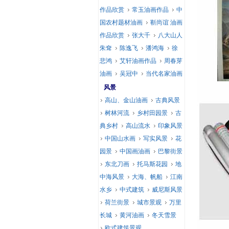
作品欣赏
常玉油画作品
中
国农村题材油画
靳尚谊 油画
作品欣赏
张大千
八大山人
朱耷
陈逸飞
潘鸿海
徐
悲鸿
艾轩油画作品
周春芽
油画
吴冠中
当代名家油画
风景
高山、金山油画
古典风景
树林河流
乡村田园景
古
典乡村
高山流水
印象风景
中国山水画
写实风景
花
园景
中国画油画
巴黎街景
东北刀画
托马斯花园
地
中海风景
大海、帆船
江南
水乡
中式建筑
威尼斯风景
荷兰街景
城市景观
万里
长城
黄河油画
冬天雪景
欧式建筑景观