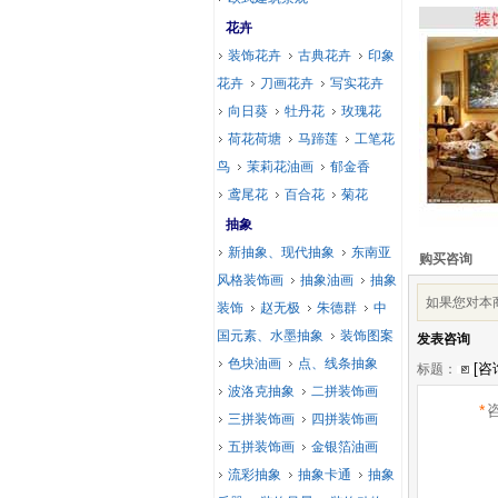
花卉
装饰花卉
古典花卉
印象
花卉
刀画花卉
写实花卉
向日葵
牡丹花
玫瑰花
荷花荷塘
马蹄莲
工笔花
鸟
茉莉花油画
郁金香
鸢尾花
百合花
菊花
抽象
新抽象、现代抽象
东南亚
购买咨询
风格装饰画
抽象油画
抽象
如果您对本
装饰
赵无极
朱德群
中
国元素、水墨抽象
装饰图案
发表咨询
色块油画
点、线条抽象
标题：
波洛克抽象
二拼装饰画
*
三拼装饰画
四拼装饰画
五拼装饰画
金银箔油画
流彩抽象
抽象卡通
抽象