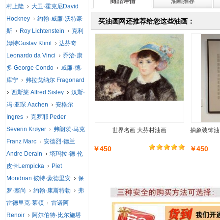
商品详情
油画推荐
村上隆
大卫·霍克尼David
Hockney
约翰·威廉·沃特豪
买油画网还推荐给您这些油画：
斯
Roy Lichtenstein
克利
姆特Gustav Klimt
达芬奇
Leonardo da Vinci
乔治·康
多 George Condo
威廉·德·
库宁
弗拉戈纳尔 Fragonard
西斯莱 Alfred Sisley
汉斯·
冯·亚琛 Aachen
安格尔
Ingres
克罗耶 Peder
Severin Krøyer
弗朗茨·马克
世界名画 大芬村油画
抽象装饰油
Franz Marc
安德烈·德兰
￥450
￥450
Andre Derain
塔玛拉·德·伦
皮卡Lempicka
Piet
Mondrian 彼特·蒙德里安
保
罗·塞尚
约翰·康斯特勃
弗
雷德里克·莱顿
雷诺阿
Renoir
阿尔伯特·比尔施塔