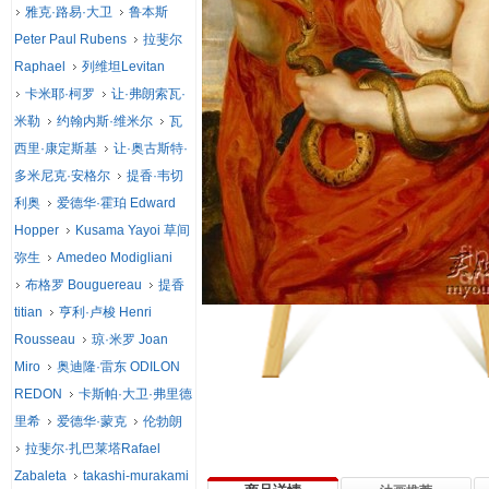
雅克·路易·大卫
鲁本斯
Peter Paul Rubens
拉斐尔
Raphael
列维坦Levitan
卡米耶·柯罗
让·弗朗索瓦·
米勒
约翰内斯·维米尔
瓦
西里·康定斯基
让·奥古斯特·
多米尼克·安格尔
提香·韦切
利奥
爱德华·霍珀 Edward
Hopper
Kusama Yayoi 草间
弥生
Amedeo Modigliani
布格罗 Bouguereau
提香
titian
亨利·卢梭 Henri
Rousseau
琼·米罗 Joan
Miro
奥迪隆·雷东 ODILON
REDON
卡斯帕·大卫·弗里德
里希
爱德华·蒙克
伦勃朗
拉斐尔·扎巴莱塔Rafael
Zabaleta
takashi-murakami