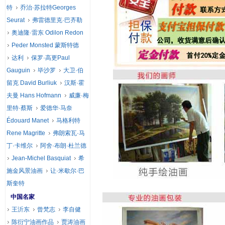
特
乔治·苏拉特Georges
Seurat
弗雷德里克·巴齐勒
奥迪隆·雷东 Odilon Redon
Peder Monsted 蒙斯特德
达利
保罗·高更Paul
Gauguin
毕沙罗
大卫·伯
留克 David Burliuk
汉斯·霍
夫曼 Hans Hofmann
威廉·梅
里特·蔡斯
爱德华·马奈
Édouard Manet
马格利特
Rene Magritte
弗朗索瓦·马
丁·卡维尔
阿舍·布朗·杜兰德
Jean-Michel Basquiat
希
施金风景油画
让·米歇尔·巴
斯奎特
中国名家
王沂东
曾梵志
李自健
陈衍宁油画作品
贾涛油画