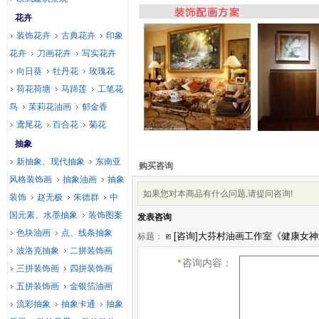
花卉
装饰花卉
古典花卉
印象
花卉
刀画花卉
写实花卉
向日葵
牡丹花
玫瑰花
荷花荷塘
马蹄莲
工笔花
鸟
茉莉花油画
郁金香
鸢尾花
百合花
菊花
抽象
新抽象、现代抽象
东南亚
购买咨询
风格装饰画
抽象油画
抽象
如果您对本商品有什么问题,请提问咨询!
装饰
赵无极
朱德群
中
国元素、水墨抽象
装饰图案
发表咨询
色块油画
点、线条抽象
标题：
波洛克抽象
二拼装饰画
*
咨询内容：
三拼装饰画
四拼装饰画
五拼装饰画
金银箔油画
流彩抽象
抽象卡通
抽象