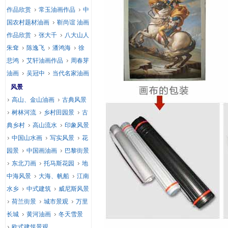
作品欣赏
常玉油画作品
中
国农村题材油画
靳尚谊 油画
作品欣赏
张大千
八大山人
朱耷
陈逸飞
潘鸿海
徐
悲鸿
艾轩油画作品
周春芽
油画
吴冠中
当代名家油画
风景
高山、金山油画
古典风景
树林河流
乡村田园景
古
典乡村
高山流水
印象风景
中国山水画
写实风景
花
园景
中国画油画
巴黎街景
东北刀画
托马斯花园
地
中海风景
大海、帆船
江南
水乡
中式建筑
威尼斯风景
荷兰街景
城市景观
万里
长城
黄河油画
冬天雪景
欧式建筑景观