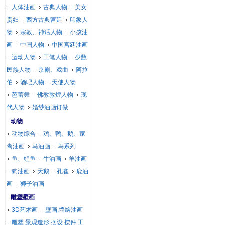
人体油画
古典人物
美女
贵妇
西方古典宫廷
印象人
物
宗教、神话人物
小孩油
画
中国人物
中国宫廷油画
运动人物
工笔人物
少数
民族人物
京剧、戏曲
阿拉
伯
酒吧人物
天使人物
芭蕾舞
佛教敦煌人物
现
代人物
婚纱油画订做
动物
动物综合
鸡、鸭、鹅、家
禽油画
马油画
鸟系列
鱼、鲤鱼
牛油画
羊油画
狗油画
天鹅
孔雀
鹿油
画
狮子油画
雕塑壁画
3D艺术画
壁画,墙绘油画
雕塑 景观造形 摆设 摆件 工