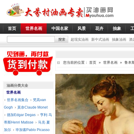
首页
世界名画
中国名家
风景
花卉
抽象
超现实油画
新中式油画
抽象油画
酒
您当前的位置：
首页
»
世界名画
»
鲁本斯P
油画分类大全
世界名画
世界名画集合
梵高van
Gogh
莫奈Claude Monet
德加Edgar Degas
亨利·马
蒂斯Henri Matisse
马克·夏
加尔
毕加索Pablo Picasso