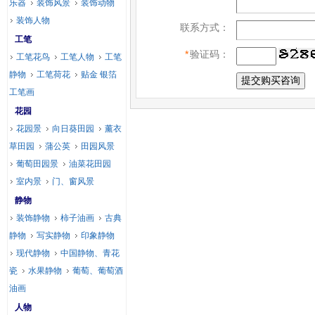
乐器
装饰风景
装饰动物
装饰人物
联系方式：
工笔
*
验证码：
工笔花鸟
工笔人物
工笔
静物
工笔荷花
贴金 银箔
工笔画
花园
花园景
向日葵田园
薰衣
草田园
蒲公英
田园风景
葡萄田园景
油菜花田园
室内景
门、窗风景
静物
装饰静物
柿子油画
古典
静物
写实静物
印象静物
现代静物
中国静物、青花
瓷
水果静物
葡萄、葡萄酒
油画
人物