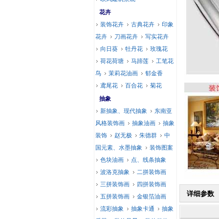
花卉
装饰花卉
古典花卉
印象
花卉
刀画花卉
写实花卉
向日葵
牡丹花
玫瑰花
荷花荷塘
马蹄莲
工笔花
鸟
茉莉花油画
郁金香
鸢尾花
百合花
菊花
抽象
新抽象、现代抽象
东南亚
风格装饰画
抽象油画
抽象
装饰
赵无极
朱德群
中
国元素、水墨抽象
装饰图案
色块油画
点、线条抽象
波洛克抽象
二拼装饰画
三拼装饰画
四拼装饰画
详细参数
五拼装饰画
金银箔油画
流彩抽象
抽象卡通
抽象