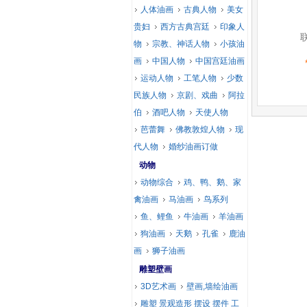
人体油画
古典人物
美女
贵妇
西方古典宫廷
印象人
物
宗教、神话人物
小孩油
画
中国人物
中国宫廷油画
运动人物
工笔人物
少数
民族人物
京剧、戏曲
阿拉
伯
酒吧人物
天使人物
芭蕾舞
佛教敦煌人物
现
代人物
婚纱油画订做
动物
动物综合
鸡、鸭、鹅、家
禽油画
马油画
鸟系列
鱼、鲤鱼
牛油画
羊油画
狗油画
天鹅
孔雀
鹿油
画
狮子油画
雕塑壁画
3D艺术画
壁画,墙绘油画
雕塑 景观造形 摆设 摆件 工