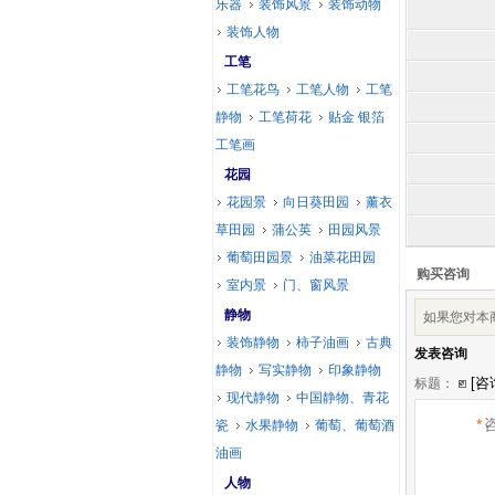
乐器
装饰风景
装饰动物
装饰人物
工笔
工笔花鸟
工笔人物
工笔
静物
工笔荷花
贴金 银箔
工笔画
花园
花园景
向日葵田园
薰衣
草田园
蒲公英
田园风景
葡萄田园景
油菜花田园
购买咨询
室内景
门、窗风景
静物
如果您对本
装饰静物
柿子油画
古典
发表咨询
静物
写实静物
印象静物
标题：
现代静物
中国静物、青花
*
瓷
水果静物
葡萄、葡萄酒
油画
人物