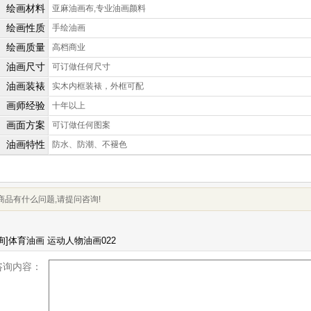
绘画材料
亚麻油画布,专业油画颜料
绘画性质
手绘油画
绘画质量
高档商业
油画尺寸
可订做任何尺寸
油画装裱
实木内框装裱，外框可配
画师经验
十年以上
画面方案
可订做任何图案
油画特性
防水、防潮、不褪色
商品有什么问题,请提问咨询!
咨询内容：