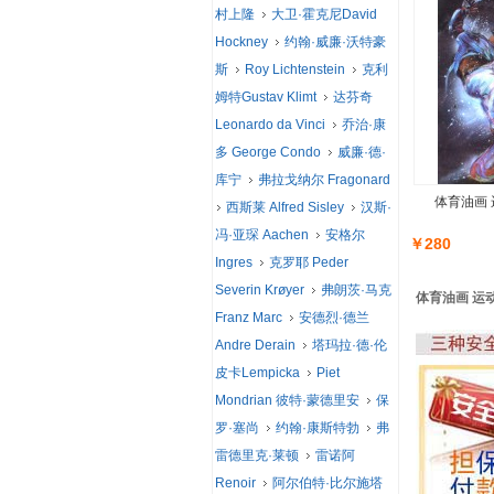
村上隆
大卫·霍克尼David
Hockney
约翰·威廉·沃特豪
斯
Roy Lichtenstein
克利
姆特Gustav Klimt
达芬奇
Leonardo da Vinci
乔治·康
多 George Condo
威廉·德·
库宁
弗拉戈纳尔 Fragonard
体育油画 
西斯莱 Alfred Sisley
汉斯·
冯·亚琛 Aachen
安格尔
￥280
Ingres
克罗耶 Peder
Severin Krøyer
弗朗茨·马克
体育油画 运
Franz Marc
安德烈·德兰
Andre Derain
塔玛拉·德·伦
皮卡Lempicka
Piet
Mondrian 彼特·蒙德里安
保
罗·塞尚
约翰·康斯特勃
弗
雷德里克·莱顿
雷诺阿
Renoir
阿尔伯特·比尔施塔