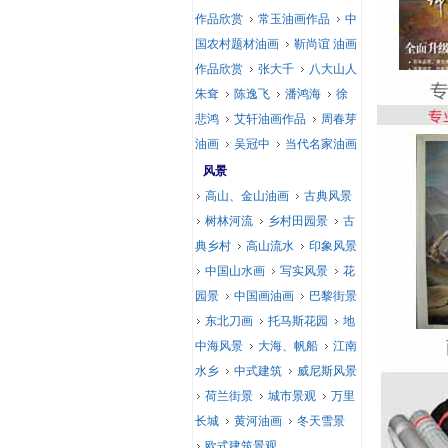
作品欣赏
常玉油画作品
中
国农村题材油画
靳尚谊 油画
作品欣赏
张大千
八大山人
朱耷
陈逸飞
潘鸿海
徐
悲鸿
艾轩油画作品
周春芽
油画
吴冠中
当代名家油画
风景
高山、金山油画
古典风景
树林河流
乡村田园景
古
典乡村
高山流水
印象风景
中国山水画
写实风景
花
园景
中国画油画
巴黎街景
东北刀画
托马斯花园
地
中海风景
大海、帆船
江南
水乡
中式建筑
威尼斯风景
荷兰街景
城市景观
万里
长城
黄河油画
冬天雪景
欧式建筑景观