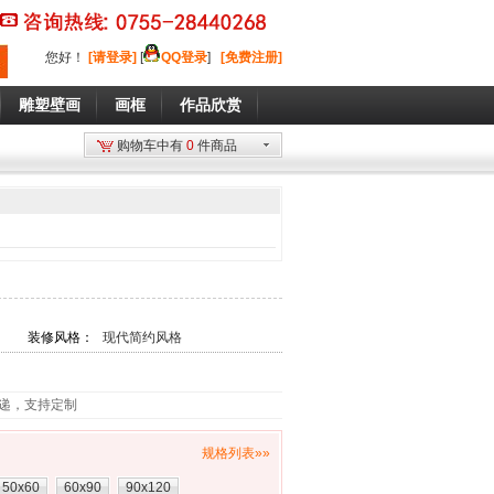
您好
！
[请登录]
[
QQ登录
]
[免费注册]
雕塑壁画
画框
作品欣赏
购物车中有
0
件商品
装修风格：
现代简约风格
递，支持定制
规格列表»»
50x60
60x90
90x120