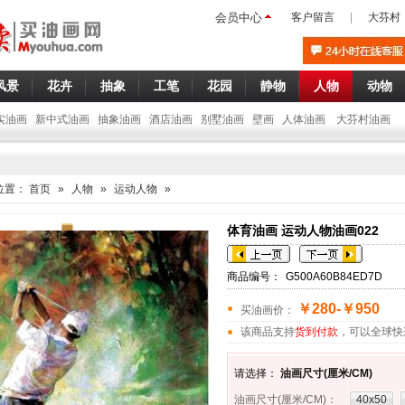
会员中心
客户留言
|
大芬村
风景
花卉
抽象
工笔
花园
静物
人物
动物
实油画
新中式油画
抽象油画
酒店油画
别墅油画
壁画
人体油画
大芬村油画
位置：
首页
»
人物
»
运动人物
»
体育油画 运动人物油画022
商品编号：
G500A60B84ED7D
￥280-￥950
买油画价：
该商品支持
货到付款
，可以全球快
请选择：
油画尺寸(厘米/CM)
油画尺寸(厘米/CM)
：
40x50