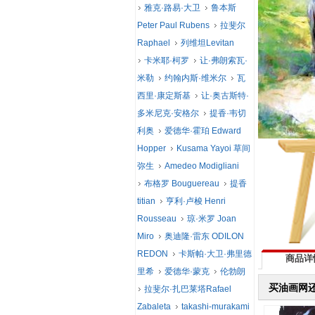
雅克·路易·大卫
鲁本斯
Peter Paul Rubens
拉斐尔
Raphael
列维坦Levitan
卡米耶·柯罗
让·弗朗索瓦·
米勒
约翰内斯·维米尔
瓦
西里·康定斯基
让·奥古斯特·
多米尼克·安格尔
提香·韦切
利奥
爱德华·霍珀 Edward
Hopper
Kusama Yayoi 草间
弥生
Amedeo Modigliani
布格罗 Bouguereau
提香
titian
亨利·卢梭 Henri
Rousseau
琼·米罗 Joan
Miro
奥迪隆·雷东 ODILON
REDON
卡斯帕·大卫·弗里德
商品详
里希
爱德华·蒙克
伦勃朗
买油画网
拉斐尔·扎巴莱塔Rafael
Zabaleta
takashi-murakami