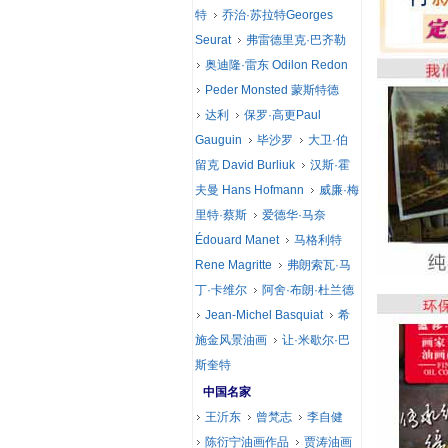
特
乔治·苏拉特Georges
Seurat
弗雷德里克·巴齐勒
奥迪隆·雷东 Odilon Redon
Peder Monsted 蒙斯特德
达利
保罗·高更Paul
Gauguin
毕沙罗
大卫·伯
留克 David Burliuk
汉斯·霍
夫曼 Hans Hofmann
威廉·梅
里特·蔡斯
爱德华·马奈
Édouard Manet
马格利特
Rene Magritte
弗朗索瓦·马
丁·卡维尔
阿舍·布朗·杜兰德
Jean-Michel Basquiat
希
施金风景油画
让·米歇尔·巴
斯奎特
中国名家
王沂东
曾梵志
李自健
陈衍宁油画作品
贾涛油画