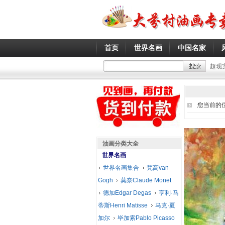
首页
世界名画
中国名家
超现
您当前的
油画分类大全
世界名画
世界名画集合
梵高van
Gogh
莫奈Claude Monet
德加Edgar Degas
亨利·马
蒂斯Henri Matisse
马克·夏
加尔
毕加索Pablo Picasso