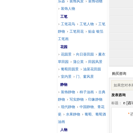
乐器
装饰风景
装饰动物
装饰人物
工笔
工笔花鸟
工笔人物
工笔
静物
工笔荷花
贴金 银箔
工笔画
花园
花园景
向日葵田园
薰衣
草田园
蒲公英
田园风景
葡萄田园景
油菜花田园
购买咨询
室内景
门、窗风景
静物
如果您对本
装饰静物
柿子油画
古典
发表咨询
静物
写实静物
印象静物
标题：
现代静物
中国静物、青花
*
瓷
水果静物
葡萄、葡萄酒
油画
人物