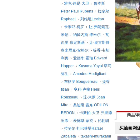
雅克·路易·大卫
鲁本斯
Peter Paul Rubens
拉斐尔
Raphael
列维坦Levitan
卡米耶·柯罗
让·弗朗索瓦·
米勒
约翰内斯·维米尔
瓦
西里·康定斯基
让·奥古斯特·
多米尼克·安格尔
提香·韦切
利奥
爱德华·霍珀 Edward
Hopper
Kusama Yayoi 草间
弥生
Amedeo Modigliani
布格罗 Bouguereau
提香
titian
亨利·卢梭 Henri
Rousseau
琼·米罗 Joan
Miro
奥迪隆·雷东 ODILON
REDON
卡斯帕·大卫·弗里德
商品详
里希
爱德华·蒙克
伦勃朗
买油画网
拉斐尔·扎巴莱塔Rafael
Zabaleta
takashi-murakami