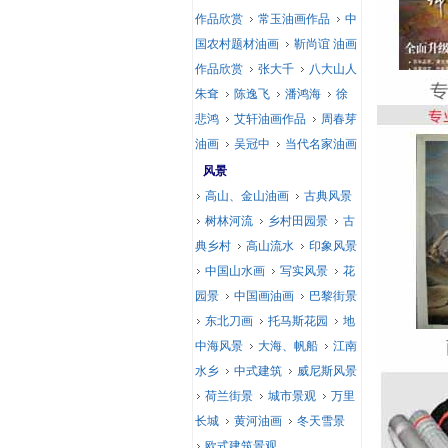
作品欣赏
常玉油画作品
中
国农村题材油画
靳尚谊 油画
作品欣赏
张大千
八大山人
朱耷
陈逸飞
潘鸿海
徐
悲鸿
艾轩油画作品
周春芽
油画
吴冠中
当代名家油画
风景
高山、金山油画
古典风景
树林河流
乡村田园景
古
典乡村
高山流水
印象风景
中国山水画
写实风景
花
园景
中国画油画
巴黎街景
东北刀画
托马斯花园
地
中海风景
大海、帆船
江南
水乡
中式建筑
威尼斯风景
荷兰街景
城市景观
万里
长城
黄河油画
冬天雪景
欧式建筑景观