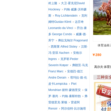
村上隆
大卫·霍克尼David
Hockney
约翰·威廉·沃特豪
斯
Roy Lichtenstein
克利
姆特Gustav Klimt
达芬奇
Leonardo da Vinci
乔治·康
多 George Condo
威廉·德·
库宁
弗拉戈纳尔 Fragonard
体育油画 
西斯莱 Alfred Sisley
汉斯·
冯·亚琛 Aachen
安格尔
￥280
Ingres
克罗耶 Peder
Severin Krøyer
弗朗茨·马克
高尔夫 体育
Franz Marc
安德烈·德兰
Andre Derain
塔玛拉·德·伦
皮卡Lempicka
Piet
Mondrian 彼特·蒙德里安
保
罗·塞尚
约翰·康斯特勃
弗
雷德里克·莱顿
雷诺阿
Renoir
阿尔伯特·比尔施塔