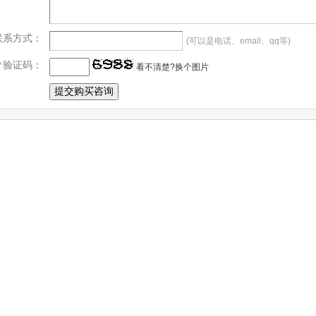
联系方式：
(可以是电话、email、qq等)
*
验证码：
看不清楚?换个图片