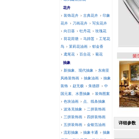
花卉
装饰花卉
古典花卉
印象
花卉
刀画花卉
写实花卉
向日葵
牡丹花
玫瑰花
荷花荷塘
马蹄莲
工笔花
鸟
茉莉花油画
郁金香
鸢尾花
百合花
菊花
抽象
新抽象、现代抽象
东南亚
风格装饰画
抽象油画
抽象
装饰
赵无极
朱德群
中
国元素、水墨抽象
装饰图案
色块油画
点、线条抽象
波洛克抽象
二拼装饰画
三拼装饰画
四拼装饰画
详细参数
五拼装饰画
金银箔油画
流彩抽象
抽象卡通
抽象