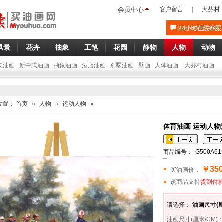
会员中心
客户留言
|
大芬村
风景
花卉
抽象
工笔
花园
静物
人物
动物
实油画
新中式油画
抽象油画
酒店油画
别墅油画
壁画
人体油画
大芬村油画
位置：
首页
»
人物
»
运动人物
»
体育油画 运动人物
商品编号：
G500A61
￥350
买油画价：
该商品支持
货到付
请选择：
油画尺寸(厘
油画尺寸(厘米/CM)