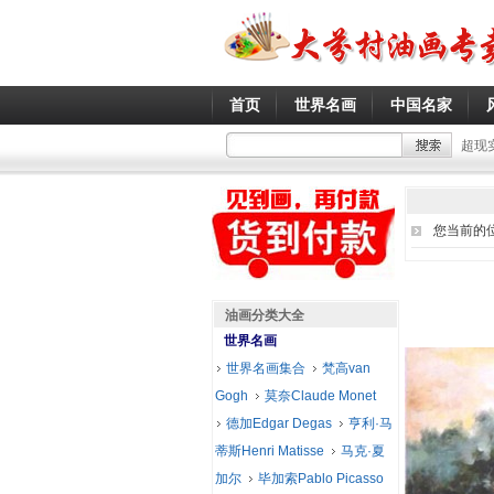
首页
世界名画
中国名家
超现
您当前的
油画分类大全
世界名画
世界名画集合
梵高van
Gogh
莫奈Claude Monet
德加Edgar Degas
亨利·马
蒂斯Henri Matisse
马克·夏
加尔
毕加索Pablo Picasso