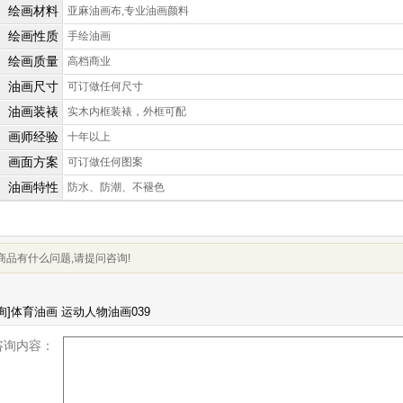
绘画材料
亚麻油画布,专业油画颜料
绘画性质
手绘油画
绘画质量
高档商业
油画尺寸
可订做任何尺寸
油画装裱
实木内框装裱，外框可配
画师经验
十年以上
画面方案
可订做任何图案
油画特性
防水、防潮、不褪色
商品有什么问题,请提问咨询!
咨询内容：