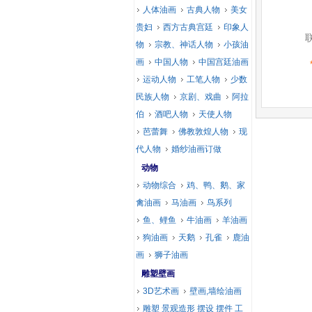
人体油画
古典人物
美女
贵妇
西方古典宫廷
印象人
物
宗教、神话人物
小孩油
画
中国人物
中国宫廷油画
运动人物
工笔人物
少数
民族人物
京剧、戏曲
阿拉
伯
酒吧人物
天使人物
芭蕾舞
佛教敦煌人物
现
代人物
婚纱油画订做
动物
动物综合
鸡、鸭、鹅、家
禽油画
马油画
鸟系列
鱼、鲤鱼
牛油画
羊油画
狗油画
天鹅
孔雀
鹿油
画
狮子油画
雕塑壁画
3D艺术画
壁画,墙绘油画
雕塑 景观造形 摆设 摆件 工