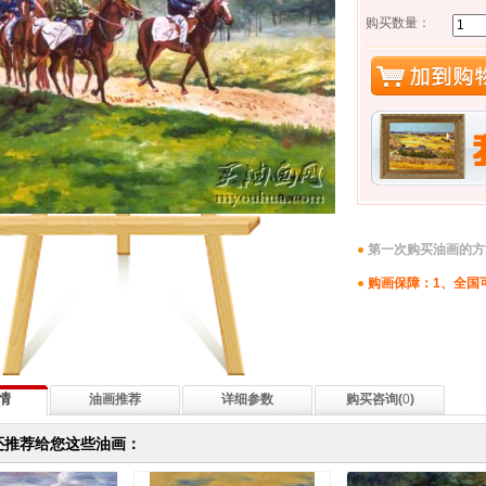
购买数量：
第一次购买油画的方
购画保障：1、全国
情
油画推荐
详细参数
购买咨询(
0
)
还推荐给您这些油画：