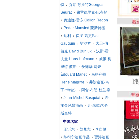
特
乔治·苏拉特Georges
Seurat
弗雷德里克·巴齐勒
奥迪隆·雷东 Odilon Redon
Peder Monsted 蒙斯特德
达利
保罗·高更Paul
Gauguin
毕沙罗
大卫·伯
留克 David Burliuk
汉斯·霍
夫曼 Hans Hofmann
威廉·梅
里特·蔡斯
爱德华·马奈
Édouard Manet
马格利特
Rene Magritte
弗朗索瓦·马
丁·卡维尔
阿舍·布朗·杜兰德
Jean-Michel Basquiat
希
施金风景油画
让·米歇尔·巴
斯奎特
中国名家
王沂东
曾梵志
李自健
陈衍宁油画作品
贾涛油画