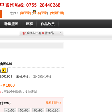
您好
！
[请登录]
[
QQ登录
]
[免费注册]
雕塑壁画
画框
作品欣赏
购物车中有
0
件商品
油画039
E6611C3
装修风格：
现代简约风格
-￥1000
款
，可以全球快递，支持定制
规格列表»»
米/CM)
：
40x50
50x60
60x90
90x120