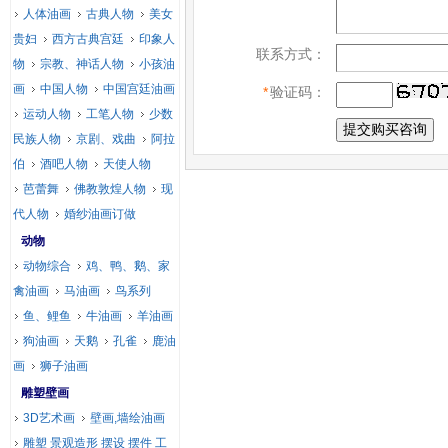
人体油画
古典人物
美女
贵妇
西方古典宫廷
印象人
联系方式：
物
宗教、神话人物
小孩油
画
中国人物
中国宫廷油画
*
验证码：
运动人物
工笔人物
少数
民族人物
京剧、戏曲
阿拉
伯
酒吧人物
天使人物
芭蕾舞
佛教敦煌人物
现
代人物
婚纱油画订做
动物
动物综合
鸡、鸭、鹅、家
禽油画
马油画
鸟系列
鱼、鲤鱼
牛油画
羊油画
狗油画
天鹅
孔雀
鹿油
画
狮子油画
雕塑壁画
3D艺术画
壁画,墙绘油画
雕塑 景观造形 摆设 摆件 工