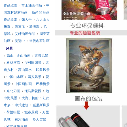
作品欣赏
常玉油画作品
中
国农村题材油画
靳尚谊 油画
作品欣赏
张大千
八大山人
朱耷
陈逸飞
潘鸿海
徐
悲鸿
艾轩油画作品
周春芽
油画
吴冠中
当代名家油画
风景
高山、金山油画
古典风景
树林河流
乡村田园景
古
典乡村
高山流水
印象风景
中国山水画
写实风景
花
园景
中国画油画
巴黎街景
东北刀画
托马斯花园
地
中海风景
大海、帆船
江南
水乡
中式建筑
威尼斯风景
荷兰街景
城市景观
万里
长城
黄河油画
冬天雪景
欧式建筑景观