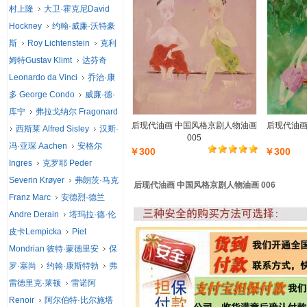
村上隆
大卫·霍克尼David
Hockney
约翰·威廉·沃特豪
斯
Roy Lichtenstein
克利
姆特Gustav Klimt
达芬奇
Leonardo da Vinci
乔治·康
多 George Condo
威廉·德·
库宁
弗拉戈纳尔 Fragonard
后现代油画 中国风格京剧人物油画
后现代油画
西斯莱 Alfred Sisley
汉斯·
005
冯·亚琛 Aachen
安格尔
￥300
￥300
Ingres
克罗耶 Peder
Severin Krøyer
弗朗茨·马克
后现代油画 中国风格京剧人物油画 006
Franz Marc
安德烈·德兰
Andre Derain
塔玛拉·德·伦
皮卡Lempicka
Piet
Mondrian 彼特·蒙德里安
保
罗·塞尚
约翰·康斯特勃
弗
雷德里克·莱顿
雷诺阿
Renoir
阿尔伯特·比尔施塔