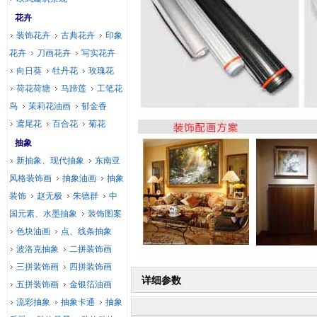
花卉
装饰花卉
古典花卉
印象
花卉
刀画花卉
写实花卉
向日葵
牡丹花
玫瑰花
荷花荷塘
马蹄莲
工笔花
鸟
茉莉花油画
郁金香
鸢尾花
百合花
菊花
抽象
新抽象、现代抽象
东南亚
风格装饰画
抽象油画
抽象
装饰
赵无极
朱德群
中
国元素、水墨抽象
装饰图案
色块油画
点、线条抽象
波洛克抽象
二拼装饰画
三拼装饰画
四拼装饰画
详细参数
五拼装饰画
金银箔油画
流彩抽象
抽象卡通
抽象