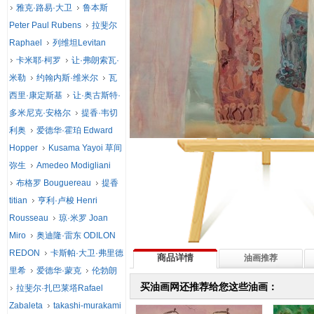
雅克·路易·大卫
鲁本斯
Peter Paul Rubens
拉斐尔
Raphael
列维坦Levitan
卡米耶·柯罗
让·弗朗索瓦·
米勒
约翰内斯·维米尔
瓦
西里·康定斯基
让·奥古斯特·
多米尼克·安格尔
提香·韦切
利奥
爱德华·霍珀 Edward
Hopper
Kusama Yayoi 草间
弥生
Amedeo Modigliani
布格罗 Bouguereau
提香
titian
亨利·卢梭 Henri
Rousseau
琼·米罗 Joan
Miro
奥迪隆·雷东 ODILON
REDON
卡斯帕·大卫·弗里德
商品详情
油画推荐
里希
爱德华·蒙克
伦勃朗
买油画网还推荐给您这些油画：
拉斐尔·扎巴莱塔Rafael
Zabaleta
takashi-murakami