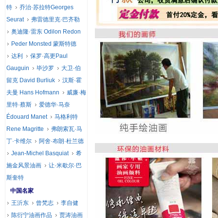
特
乔治·苏拉特Georges
Seurat
弗雷德里克·巴齐勒
奥迪隆·雷东 Odilon Redon
Peder Monsted 蒙斯特德
达利
保罗·高更Paul
Gauguin
毕沙罗
大卫·伯
留克 David Burliuk
汉斯·霍
夫曼 Hans Hofmann
威廉·梅
里特·蔡斯
爱德华·马奈
Édouard Manet
马格利特
Rene Magritte
弗朗索瓦·马
丁·卡维尔
阿舍·布朗·杜兰德
Jean-Michel Basquiat
希
施金风景油画
让·米歇尔·巴
斯奎特
中国名家
王沂东
曾梵志
李自健
陈衍宁油画作品
贾涛油画