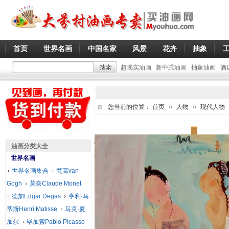
首页
世界名画
中国名家
风景
花卉
抽象
超现实油画
新中式油画
抽象油画
酒
您当前的位置：
首页
»
人物
»
现代人物
油画分类大全
世界名画
世界名画集合
梵高van
Gogh
莫奈Claude Monet
德加Edgar Degas
亨利·马
蒂斯Henri Matisse
马克·夏
加尔
毕加索Pablo Picasso