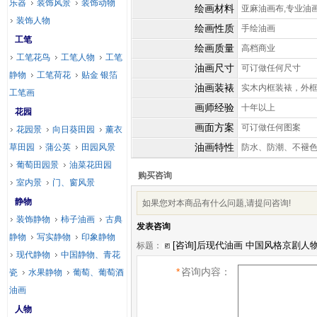
乐器
装饰风景
装饰动物
绘画材料
亚麻油画布,专业油
装饰人物
绘画性质
手绘油画
工笔
绘画质量
高档商业
工笔花鸟
工笔人物
工笔
油画尺寸
可订做任何尺寸
静物
工笔荷花
贴金 银箔
油画装裱
实木内框装裱，外
工笔画
画师经验
十年以上
花园
画面方案
可订做任何图案
花园景
向日葵田园
薰衣
油画特性
草田园
蒲公英
田园风景
防水、防潮、不褪
葡萄田园景
油菜花田园
购买咨询
室内景
门、窗风景
静物
如果您对本商品有什么问题,请提问咨询!
装饰静物
柿子油画
古典
发表咨询
静物
写实静物
印象静物
标题：
现代静物
中国静物、青花
*
咨询内容：
瓷
水果静物
葡萄、葡萄酒
油画
人物