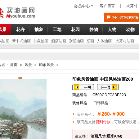
会员中心
客户留言
|
大芬村
风景
花卉
抽象
工笔
花园
静物
人物
动物
实油画
新中式油画
抽象油画
酒店油画
别墅油画
壁画
人体油画
大芬村油画
位置：
首页
»
风景
»
印象风景
»
印象风景油画 中国风格油画269
商品编号：
G500CDFC8BE323
装修风格：
日韩风格
￥260-￥900
买油画价：
该商品支持
货到付款
，可以全球快递
请选择：
油画尺寸(厘米/CM)