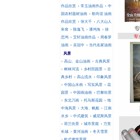
作品欣赏
常玉油画作品
中
国农村题材油画
靳尚谊 油画
作品欣赏
张大千
八大山人
朱耷
陈逸飞
潘鸿海
徐
悲鸿
艾轩油画作品
周春芽
油画
吴冠中
当代名家油画
风景
高山、金山油画
古典风景
树林河流
乡村田园景
古
典乡村
高山流水
印象风景
中国山水画
写实风景
花
园景
中国画油画
巴黎街景
东北刀画
托马斯花园
地
中海风景
大海、帆船
江南
水乡
中式建筑
威尼斯风景
荷兰街景
城市景观
万里
长城
黄河油画
冬天雪景
欧式建筑景观