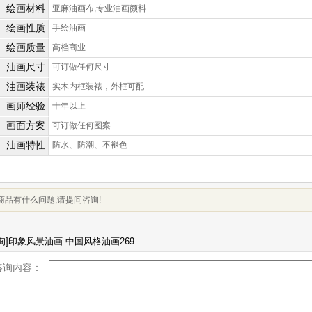
绘画材料
亚麻油画布,专业油画颜料
绘画性质
手绘油画
绘画质量
高档商业
油画尺寸
可订做任何尺寸
油画装裱
实木内框装裱，外框可配
画师经验
十年以上
画面方案
可订做任何图案
油画特性
防水、防潮、不褪色
商品有什么问题,请提问咨询!
咨询内容：