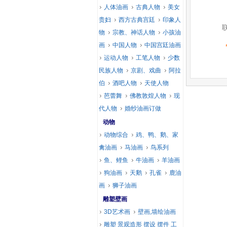
人体油画
古典人物
美女
贵妇
西方古典宫廷
印象人
物
宗教、神话人物
小孩油
画
中国人物
中国宫廷油画
运动人物
工笔人物
少数
民族人物
京剧、戏曲
阿拉
伯
酒吧人物
天使人物
芭蕾舞
佛教敦煌人物
现
代人物
婚纱油画订做
动物
动物综合
鸡、鸭、鹅、家
禽油画
马油画
鸟系列
鱼、鲤鱼
牛油画
羊油画
狗油画
天鹅
孔雀
鹿油
画
狮子油画
雕塑壁画
3D艺术画
壁画,墙绘油画
雕塑 景观造形 摆设 摆件 工