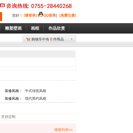
您好
！
[请登录]
[
QQ登录
]
[免费注册]
雕塑壁画
画框
作品欣赏
购物车中有
0
件商品
装修风格：
中式传统风格
装修风格：
现代简约风格
，支持定制
规格列表»»