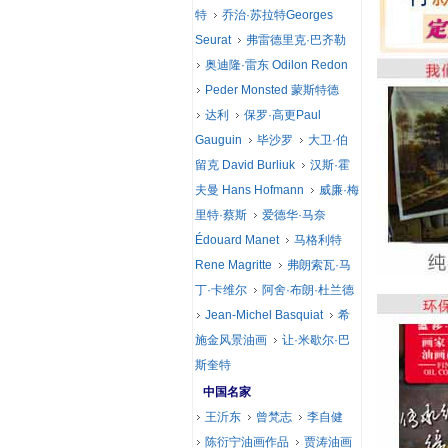
特
乔治·苏拉特Georges
Seurat
弗雷德里克·巴齐勒
奥迪隆·雷东 Odilon Redon
Peder Monsted 蒙斯特德
达利
保罗·高更Paul
Gauguin
毕沙罗
大卫·伯
留克 David Burliuk
汉斯·霍
夫曼 Hans Hofmann
威廉·梅
里特·蔡斯
爱德华·马奈
Édouard Manet
马格利特
Rene Magritte
弗朗索瓦·马
丁·卡维尔
阿舍·布朗·杜兰德
Jean-Michel Basquiat
希
施金风景油画
让·米歇尔·巴
斯奎特
中国名家
王沂东
曾梵志
李自健
陈衍宁油画作品
贾涛油画