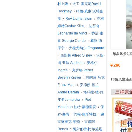
村上隆
大卫·霍克尼David
Hockney
约翰·威廉·沃特豪
斯
Roy Lichtenstein
克利
姆特Gustav Klimt
达芬奇
Leonardo da Vinci
乔治·康
多 George Condo
威廉·德·
库宁
弗拉戈纳尔 Fragonard
印象风景油画
西斯莱 Alfred Sisley
汉斯·
冯·亚琛 Aachen
安格尔
￥260
Ingres
克罗耶 Peder
Severin Krøyer
弗朗茨·马克
印象风景油画
Franz Marc
安德烈·德兰
Andre Derain
塔玛拉·德·伦
皮卡Lempicka
Piet
Mondrian 彼特·蒙德里安
保
罗·塞尚
约翰·康斯特勃
弗
雷德里克·莱顿
雷诺阿
Renoir
阿尔伯特·比尔施塔