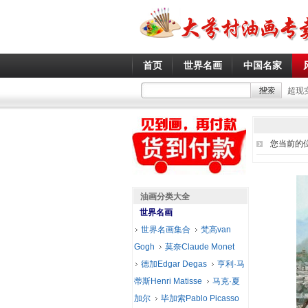
首页
世界名画
中国名家
超现
您当前的
油画分类大全
世界名画
世界名画集合
梵高van
Gogh
莫奈Claude Monet
德加Edgar Degas
亨利·马
蒂斯Henri Matisse
马克·夏
加尔
毕加索Pablo Picasso