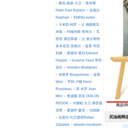
雅克·路易·大卫
鲁本斯
Peter Paul Rubens
拉斐尔
Raphael
列维坦Levitan
卡米耶·柯罗
让·弗朗索瓦·
米勒
约翰内斯·维米尔
瓦
西里·康定斯基
让·奥古斯特·
多米尼克·安格尔
提香·韦切
利奥
爱德华·霍珀 Edward
Hopper
Kusama Yayoi 草间
弥生
Amedeo Modigliani
布格罗 Bouguereau
提香
titian
亨利·卢梭 Henri
Rousseau
琼·米罗 Joan
Miro
奥迪隆·雷东 ODILON
REDON
卡斯帕·大卫·弗里德
商品详
里希
爱德华·蒙克
伦勃朗
买油画网
拉斐尔·扎巴莱塔Rafael
Zabaleta
takashi-murakami