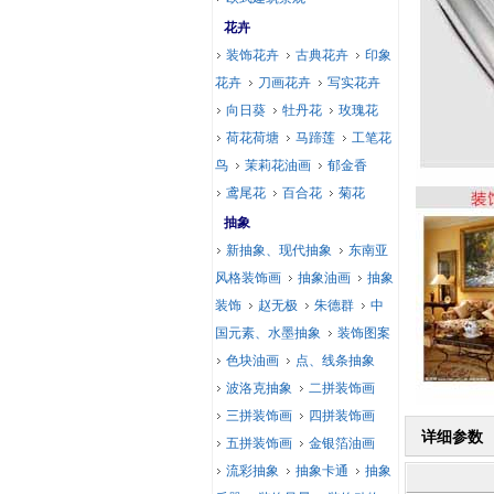
花卉
装饰花卉
古典花卉
印象
花卉
刀画花卉
写实花卉
向日葵
牡丹花
玫瑰花
荷花荷塘
马蹄莲
工笔花
鸟
茉莉花油画
郁金香
鸢尾花
百合花
菊花
抽象
新抽象、现代抽象
东南亚
风格装饰画
抽象油画
抽象
装饰
赵无极
朱德群
中
国元素、水墨抽象
装饰图案
色块油画
点、线条抽象
波洛克抽象
二拼装饰画
三拼装饰画
四拼装饰画
详细参数
五拼装饰画
金银箔油画
流彩抽象
抽象卡通
抽象