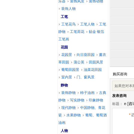
乐器
装饰风景
装饰动物
装饰人物
工笔
工笔花鸟
工笔人物
工笔
静物
工笔荷花
贴金 银箔
工笔画
花园
花园景
向日葵田园
薰衣
草田园
蒲公英
田园风景
葡萄田园景
油菜花田园
购买咨询
室内景
门、窗风景
静物
如果您对本
装饰静物
柿子油画
古典
发表咨询
静物
写实静物
印象静物
标题：
现代静物
中国静物、青花
*
瓷
水果静物
葡萄、葡萄酒
油画
人物