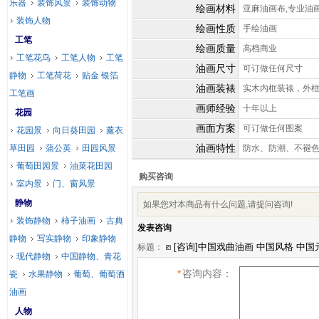
乐器
装饰风景
装饰动物
绘画材料
亚麻油画布,专业油
装饰人物
绘画性质
手绘油画
工笔
绘画质量
高档商业
工笔花鸟
工笔人物
工笔
油画尺寸
可订做任何尺寸
静物
工笔荷花
贴金 银箔
油画装裱
实木内框装裱，外
工笔画
画师经验
十年以上
花园
画面方案
可订做任何图案
花园景
向日葵田园
薰衣
油画特性
草田园
蒲公英
田园风景
防水、防潮、不褪
葡萄田园景
油菜花田园
购买咨询
室内景
门、窗风景
静物
如果您对本商品有什么问题,请提问咨询!
装饰静物
柿子油画
古典
发表咨询
静物
写实静物
印象静物
标题：
现代静物
中国静物、青花
*
咨询内容：
瓷
水果静物
葡萄、葡萄酒
油画
人物