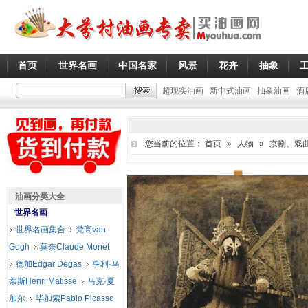
首页
世界名画
中国名家
风景
花卉
抽象
超现实油画
新中式油画
抽象油画
酒
您当前的位置：
首页
»
人物
»
京剧、戏
油画分类大全
世界名画
世界名画集合
梵高van
Gogh
莫奈Claude Monet
德加Edgar Degas
亨利·马
蒂斯Henri Matisse
马克·夏
加尔
毕加索Pablo Picasso