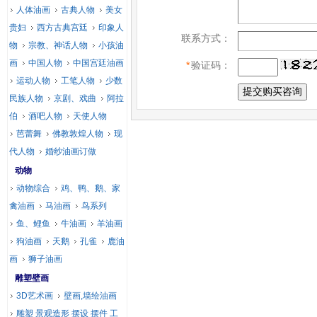
人体油画
古典人物
美女
贵妇
西方古典宫廷
印象人
联系方式：
物
宗教、神话人物
小孩油
画
中国人物
中国宫廷油画
*
验证码：
运动人物
工笔人物
少数
民族人物
京剧、戏曲
阿拉
伯
酒吧人物
天使人物
芭蕾舞
佛教敦煌人物
现
代人物
婚纱油画订做
动物
动物综合
鸡、鸭、鹅、家
禽油画
马油画
鸟系列
鱼、鲤鱼
牛油画
羊油画
狗油画
天鹅
孔雀
鹿油
画
狮子油画
雕塑壁画
3D艺术画
壁画,墙绘油画
雕塑 景观造形 摆设 摆件 工