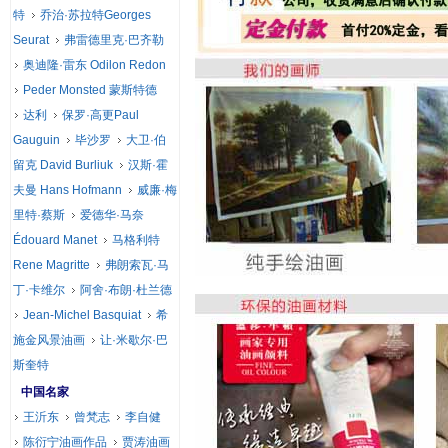
特
乔治·苏拉特Georges
Seurat
弗雷德里克·巴齐勒
奥迪隆·雷东 Odilon Redon
Peder Monsted 蒙斯特德
达利
保罗·高更Paul
Gauguin
毕沙罗
大卫·伯
留克 David Burliuk
汉斯·霍
夫曼 Hans Hofmann
威廉·梅
里特·蔡斯
爱德华·马奈
Édouard Manet
马格利特
Rene Magritte
弗朗索瓦·马
丁·卡维尔
阿舍·布朗·杜兰德
Jean-Michel Basquiat
希
施金风景油画
让·米歇尔·巴
斯奎特
中国名家
王沂东
曾梵志
李自健
陈衍宁油画作品
贾涛油画