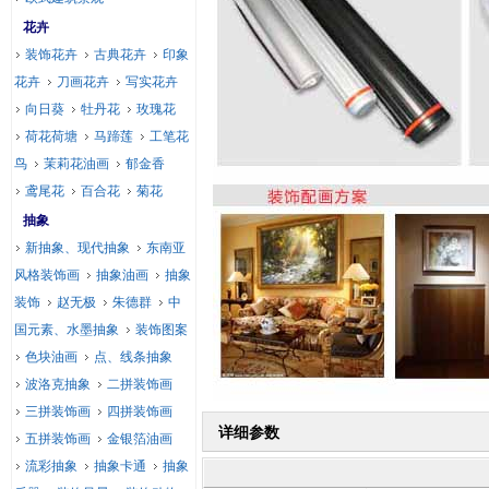
花卉
装饰花卉
古典花卉
印象
花卉
刀画花卉
写实花卉
向日葵
牡丹花
玫瑰花
荷花荷塘
马蹄莲
工笔花
鸟
茉莉花油画
郁金香
鸢尾花
百合花
菊花
抽象
新抽象、现代抽象
东南亚
风格装饰画
抽象油画
抽象
装饰
赵无极
朱德群
中
国元素、水墨抽象
装饰图案
色块油画
点、线条抽象
波洛克抽象
二拼装饰画
三拼装饰画
四拼装饰画
详细参数
五拼装饰画
金银箔油画
流彩抽象
抽象卡通
抽象