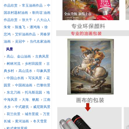
作品欣赏
常玉油画作品
中
国农村题材油画
靳尚谊 油画
作品欣赏
张大千
八大山人
朱耷
陈逸飞
潘鸿海
徐
悲鸿
艾轩油画作品
周春芽
油画
吴冠中
当代名家油画
风景
高山、金山油画
古典风景
树林河流
乡村田园景
古
典乡村
高山流水
印象风景
中国山水画
写实风景
花
园景
中国画油画
巴黎街景
东北刀画
托马斯花园
地
中海风景
大海、帆船
江南
水乡
中式建筑
威尼斯风景
荷兰街景
城市景观
万里
长城
黄河油画
冬天雪景
欧式建筑景观