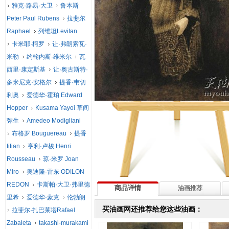
雅克·路易·大卫
鲁本斯
Peter Paul Rubens
拉斐尔
Raphael
列维坦Levitan
卡米耶·柯罗
让·弗朗索瓦·
米勒
约翰内斯·维米尔
瓦
西里·康定斯基
让·奥古斯特·
多米尼克·安格尔
提香·韦切
利奥
爱德华·霍珀 Edward
Hopper
Kusama Yayoi 草间
弥生
Amedeo Modigliani
布格罗 Bouguereau
提香
titian
亨利·卢梭 Henri
Rousseau
琼·米罗 Joan
Miro
奥迪隆·雷东 ODILON
REDON
卡斯帕·大卫·弗里德
商品详情
油画推荐
里希
爱德华·蒙克
伦勃朗
买油画网还推荐给您这些油画：
拉斐尔·扎巴莱塔Rafael
Zabaleta
takashi-murakami