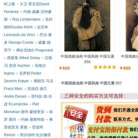
村上隆
大卫·霍克尼David
Hockney
约翰·威廉·沃特豪
斯
Roy Lichtenstein
克利
姆特Gustav Klimt
达芬奇
Leonardo da Vinci
乔治·康
多 George Condo
威廉·德·
库宁
弗拉戈纳尔 Fragonard
中国戏曲油画 中国风格 中国元素
中国戏曲油
西斯莱 Alfred Sisley
汉斯·
056
冯·亚琛 Aachen
安格尔
￥600
￥600
Ingres
克罗耶 Peder
Severin Krøyer
弗朗茨·马克
中国戏曲油画 中国风格 中国元素 057
Franz Marc
安德烈·德兰
Andre Derain
塔玛拉·德·伦
皮卡Lempicka
Piet
Mondrian 彼特·蒙德里安
保
罗·塞尚
约翰·康斯特勃
弗
雷德里克·莱顿
雷诺阿
Renoir
阿尔伯特·比尔施塔