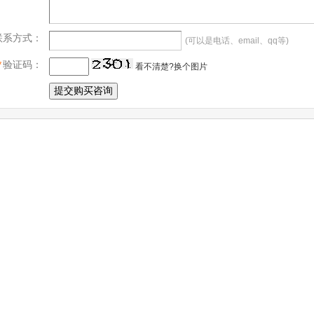
联系方式：
(可以是电话、email、qq等)
*
验证码：
看不清楚?换个图片