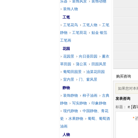
乐器
装饰风景
装饰动物
装饰人物
工笔
工笔花鸟
工笔人物
工笔
静物
工笔荷花
贴金 银箔
工笔画
花园
花园景
向日葵田园
薰衣
草田园
蒲公英
田园风景
葡萄田园景
油菜花田园
购买咨询
室内景
门、窗风景
静物
如果您对本
装饰静物
柿子油画
古典
发表咨询
静物
写实静物
印象静物
标题：
现代静物
中国静物、青花
*
瓷
水果静物
葡萄、葡萄酒
油画
人物