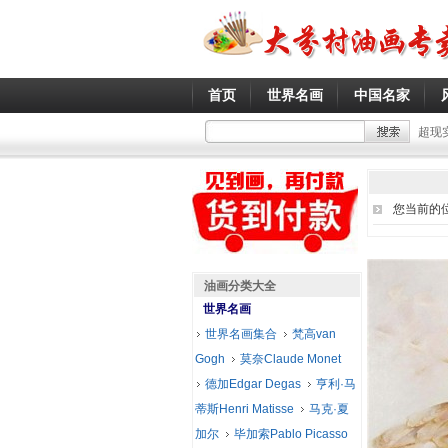
首页
世界名画
中国名家
超现
您当前的
油画分类大全
世界名画
世界名画集合
梵高van
Gogh
莫奈Claude Monet
德加Edgar Degas
亨利·马
蒂斯Henri Matisse
马克·夏
加尔
毕加索Pablo Picasso