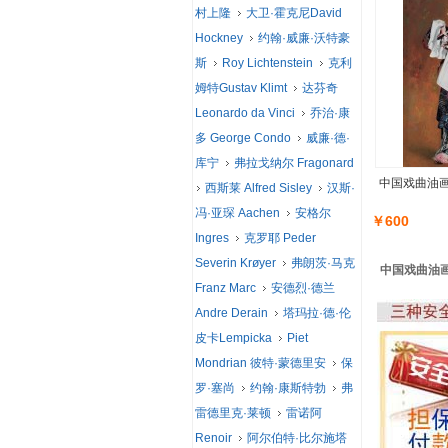
村上隆
大卫·霍克尼David
Hockney
约翰·威廉·沃特豪
斯
Roy Lichtenstein
克利
姆特Gustav Klimt
达芬奇
Leonardo da Vinci
乔治·康
多 George Condo
威廉·德·
库宁
弗拉戈纳尔 Fragonard
中国戏曲油画
西斯莱 Alfred Sisley
汉斯·
冯·亚琛 Aachen
安格尔
￥600
Ingres
克罗耶 Peder
Severin Krøyer
弗朗茨·马克
中国戏曲油画 
Franz Marc
安德烈·德兰
Andre Derain
塔玛拉·德·伦
皮卡Lempicka
Piet
Mondrian 彼特·蒙德里安
保
罗·塞尚
约翰·康斯特勃
弗
雷德里克·莱顿
雷诺阿
Renoir
阿尔伯特·比尔施塔