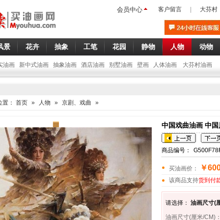
会员中心
客户留言
|
大芬村
风景
花卉
抽象
工笔
花园
静物
人物
动物
实油画
新中式油画
抽象油画
酒店油画
别墅油画
壁画
人体油画
大芬村油画
位置：
首页
»
人物
»
京剧、戏曲
»
中国戏曲油画 中国风
商品编号：
G500F78
￥600
买油画价：
该商品支持
货到付
请选择：
油画尺寸(厘
油画尺寸(厘米/CM)