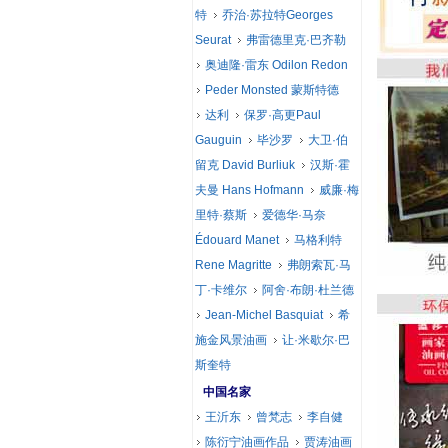
特
乔治·苏拉特Georges
Seurat
弗雷德里克·巴齐勒
奥迪隆·雷东 Odilon Redon
Peder Monsted 蒙斯特德
达利
保罗·高更Paul
Gauguin
毕沙罗
大卫·伯
留克 David Burliuk
汉斯·霍
夫曼 Hans Hofmann
威廉·梅
里特·蔡斯
爱德华·马奈
Édouard Manet
马格利特
Rene Magritte
弗朗索瓦·马
丁·卡维尔
阿舍·布朗·杜兰德
Jean-Michel Basquiat
希
施金风景油画
让·米歇尔·巴
斯奎特
中国名家
王沂东
曾梵志
李自健
陈衍宁油画作品
贾涛油画