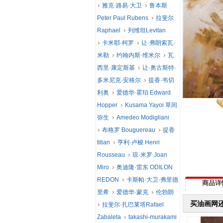
雅克·路易·大卫
鲁本斯
Peter Paul Rubens
拉斐尔
Raphael
列维坦Levitan
卡米耶·柯罗
让·弗朗索瓦·
米勒
约翰内斯·维米尔
瓦
西里·康定斯基
让·奥古斯特·
多米尼克·安格尔
提香·韦切
利奥
爱德华·霍珀 Edward
Hopper
Kusama Yayoi 草间
弥生
Amedeo Modigliani
布格罗 Bouguereau
提香
titian
亨利·卢梭 Henri
Rousseau
琼·米罗 Joan
Miro
奥迪隆·雷东 ODILON
REDON
卡斯帕·大卫·弗里德
商品详
里希
爱德华·蒙克
伦勃朗
买油画网
拉斐尔·扎巴莱塔Rafael
Zabaleta
takashi-murakami