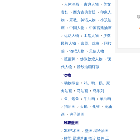
人体油画
古典人物
美女
贵妇
西方古典宫廷
印象人
物
宗教、神话人物
小孩油
画
中国人物
中国宫廷油画
运动人物
工笔人物
少数
民族人物
京剧、戏曲
阿拉
伯
酒吧人物
天使人物
芭蕾舞
佛教敦煌人物
现
代人物
婚纱油画订做
动物
动物综合
鸡、鸭、鹅、家
禽油画
马油画
鸟系列
鱼、鲤鱼
牛油画
羊油画
狗油画
天鹅
孔雀
鹿油
画
狮子油画
雕塑壁画
3D艺术画
壁画,墙绘油画
雕塑 景观造形 摆设 摆件 工