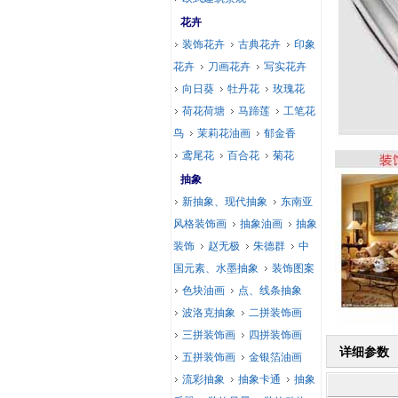
花卉
装饰花卉
古典花卉
印象
花卉
刀画花卉
写实花卉
向日葵
牡丹花
玫瑰花
荷花荷塘
马蹄莲
工笔花
鸟
茉莉花油画
郁金香
鸢尾花
百合花
菊花
抽象
新抽象、现代抽象
东南亚
风格装饰画
抽象油画
抽象
装饰
赵无极
朱德群
中
国元素、水墨抽象
装饰图案
色块油画
点、线条抽象
波洛克抽象
二拼装饰画
三拼装饰画
四拼装饰画
详细参数
五拼装饰画
金银箔油画
流彩抽象
抽象卡通
抽象