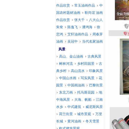
作品欣赏
常玉油画作品
中
国农村题材油画
靳尚谊 油画
作品欣赏
张大千
八大山人
朱耷
陈逸飞
潘鸿海
徐
悲鸿
艾轩油画作品
周春芽
油画
吴冠中
当代名家油画
风景
高山、金山油画
古典风景
树林河流
乡村田园景
古
典乡村
高山流水
印象风景
中国山水画
写实风景
花
园景
中国画油画
巴黎街景
东北刀画
托马斯花园
地
中海风景
大海、帆船
江南
水乡
中式建筑
威尼斯风景
荷兰街景
城市景观
万里
长城
黄河油画
冬天雪景
欧式建筑景观