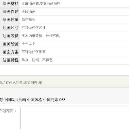
绘画材料
亚麻油画布,专业油画颜料
绘画性质
手绘油画
绘画质量
高档商业
油画尺寸
可订做任何尺寸
油画装裱
实木内框装裱，外框可配
画师经验
十年以上
画面方案
可订做任何图案
油画特性
防水、防潮、不褪色
商品有什么问题,请提问咨询!
咨询内容：