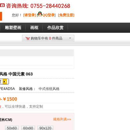
您好
！
[请登录]
[
QQ登录
]
[免费注册]
雕塑壁画
画框
作品欣赏
购物车中有
0
件商品
格 中国元素 063
FE4AD5A
装修风格：
中式传统风格
-￥1500
款
，可以全球快递，支持定制
规格列表»»
米/CM)
：
50x60
60x90
90x120