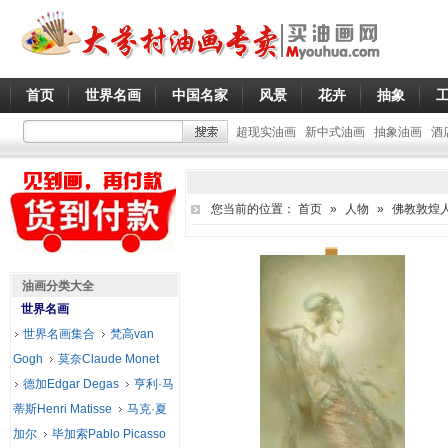
首页
世界名画
中国名家
风景
花卉
抽象
超现实油画
新中式油画
抽象油画
酒
您当前的位置：
首页
»
人物
»
佛教敦煌
油画分类大全
世界名画
世界名画集合
梵高van
Gogh
莫奈Claude Monet
德加Edgar Degas
亨利·马
蒂斯Henri Matisse
马克·夏
加尔
毕加索Pablo Picasso