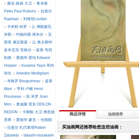
雅克·路易·大卫
鲁本斯
Peter Paul Rubens
拉斐尔
Raphael
列维坦Levitan
卡米耶·柯罗
让·弗朗索瓦·
米勒
约翰内斯·维米尔
瓦
西里·康定斯基
让·奥古斯特·
多米尼克·安格尔
提香·韦切
利奥
爱德华·霍珀 Edward
Hopper
Kusama Yayoi 草间
弥生
Amedeo Modigliani
布格罗 Bouguereau
提香
titian
亨利·卢梭 Henri
Rousseau
琼·米罗 Joan
Miro
奥迪隆·雷东 ODILON
REDON
卡斯帕·大卫·弗里德
商品详情
油画推荐
里希
爱德华·蒙克
伦勃朗
买油画网还推荐给您这些油画：
拉斐尔·扎巴莱塔Rafael
Zabaleta
takashi-murakami