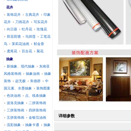
花卉
装饰花卉
古典花卉
印象
花卉
刀画花卉
写实花卉
向日葵
牡丹花
玫瑰花
荷花荷塘
马蹄莲
工笔花
鸟
茉莉花油画
郁金香
鸢尾花
百合花
菊花
抽象
新抽象、现代抽象
东南亚
风格装饰画
抽象油画
抽象
装饰
赵无极
朱德群
中
国元素、水墨抽象
装饰图案
色块油画
点、线条抽象
波洛克抽象
二拼装饰画
三拼装饰画
四拼装饰画
详细参数
五拼装饰画
金银箔油画
流彩抽象
抽象卡通
抽象