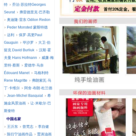
特
乔治·苏拉特Georges
Seurat
弗雷德里克·巴齐勒
奥迪隆·雷东 Odilon Redon
Peder Monsted 蒙斯特德
达利
保罗·高更Paul
Gauguin
毕沙罗
大卫·伯
留克 David Burliuk
汉斯·霍
夫曼 Hans Hofmann
威廉·梅
里特·蔡斯
爱德华·马奈
Édouard Manet
马格利特
Rene Magritte
弗朗索瓦·马
丁·卡维尔
阿舍·布朗·杜兰德
Jean-Michel Basquiat
希
施金风景油画
让·米歇尔·巴
斯奎特
中国名家
王沂东
曾梵志
李自健
陈衍宁油画作品
贾涛油画