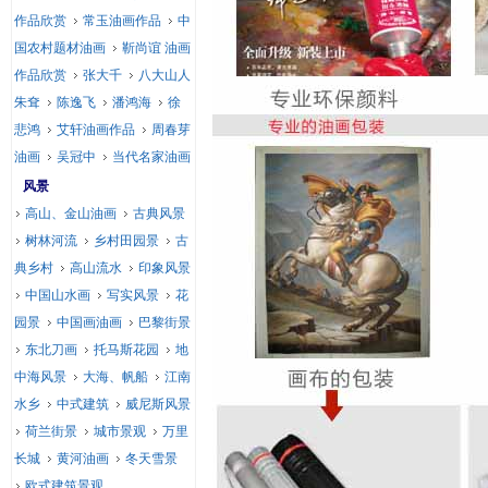
作品欣赏
常玉油画作品
中
国农村题材油画
靳尚谊 油画
作品欣赏
张大千
八大山人
朱耷
陈逸飞
潘鸿海
徐
悲鸿
艾轩油画作品
周春芽
油画
吴冠中
当代名家油画
风景
高山、金山油画
古典风景
树林河流
乡村田园景
古
典乡村
高山流水
印象风景
中国山水画
写实风景
花
园景
中国画油画
巴黎街景
东北刀画
托马斯花园
地
中海风景
大海、帆船
江南
水乡
中式建筑
威尼斯风景
荷兰街景
城市景观
万里
长城
黄河油画
冬天雪景
欧式建筑景观