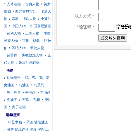
人体油画
古典人物
美女
贵妇
西方古典宫廷
印象人
联系方式：
物
宗教、神话人物
小孩油
画
中国人物
中国宫廷油画
*
验证码：
运动人物
工笔人物
少数
民族人物
京剧、戏曲
阿拉
伯
酒吧人物
天使人物
芭蕾舞
佛教敦煌人物
现
代人物
婚纱油画订做
动物
动物综合
鸡、鸭、鹅、家
禽油画
马油画
鸟系列
鱼、鲤鱼
牛油画
羊油画
狗油画
天鹅
孔雀
鹿油
画
狮子油画
雕塑壁画
3D艺术画
壁画,墙绘油画
雕塑 景观造形 摆设 摆件 工