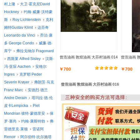
村上隆
大卫·霍克尼David
Hockney
约翰·威廉·沃特豪
斯
Roy Lichtenstein
克利
姆特Gustav Klimt
达芬奇
Leonardo da Vinci
乔治·康
多 George Condo
威廉·德·
库宁
弗拉戈纳尔 Fragonard
曾浩油画 敦煌油画 大芬村油画 014
曾浩油画 敦
西斯莱 Alfred Sisley
汉斯·
冯·亚琛 Aachen
安格尔
￥700
￥700
Ingres
克罗耶 Peder
Severin Krøyer
弗朗茨·马克
曾浩油画 敦煌油画 大芬村油画 016
Franz Marc
安德烈·德兰
Andre Derain
塔玛拉·德·伦
皮卡Lempicka
Piet
Mondrian 彼特·蒙德里安
保
罗·塞尚
约翰·康斯特勃
弗
雷德里克·莱顿
雷诺阿
Renoir
阿尔伯特·比尔施塔