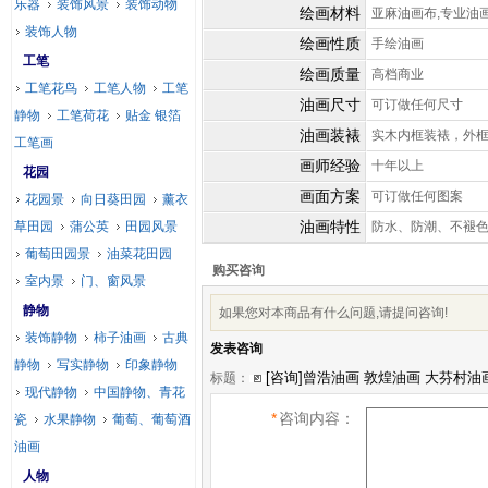
乐器
装饰风景
装饰动物
绘画材料
亚麻油画布,专业油
装饰人物
绘画性质
手绘油画
工笔
绘画质量
高档商业
工笔花鸟
工笔人物
工笔
油画尺寸
可订做任何尺寸
静物
工笔荷花
贴金 银箔
油画装裱
实木内框装裱，外
工笔画
画师经验
十年以上
花园
画面方案
可订做任何图案
花园景
向日葵田园
薰衣
油画特性
草田园
蒲公英
田园风景
防水、防潮、不褪
葡萄田园景
油菜花田园
购买咨询
室内景
门、窗风景
静物
如果您对本商品有什么问题,请提问咨询!
装饰静物
柿子油画
古典
发表咨询
静物
写实静物
印象静物
标题：
现代静物
中国静物、青花
*
咨询内容：
瓷
水果静物
葡萄、葡萄酒
油画
人物