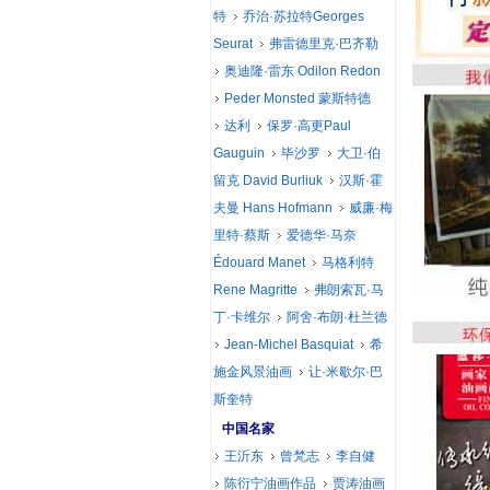
特
乔治·苏拉特Georges
Seurat
弗雷德里克·巴齐勒
奥迪隆·雷东 Odilon Redon
Peder Monsted 蒙斯特德
达利
保罗·高更Paul
Gauguin
毕沙罗
大卫·伯
留克 David Burliuk
汉斯·霍
夫曼 Hans Hofmann
威廉·梅
里特·蔡斯
爱德华·马奈
Édouard Manet
马格利特
Rene Magritte
弗朗索瓦·马
丁·卡维尔
阿舍·布朗·杜兰德
Jean-Michel Basquiat
希
施金风景油画
让·米歇尔·巴
斯奎特
中国名家
王沂东
曾梵志
李自健
陈衍宁油画作品
贾涛油画