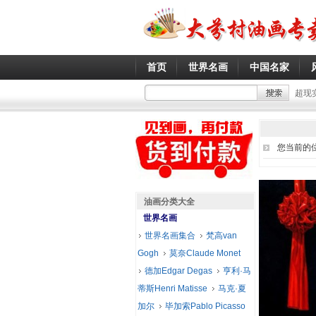
首页
世界名画
中国名家
超现
您当前的
油画分类大全
世界名画
世界名画集合
梵高van
Gogh
莫奈Claude Monet
德加Edgar Degas
亨利·马
蒂斯Henri Matisse
马克·夏
加尔
毕加索Pablo Picasso