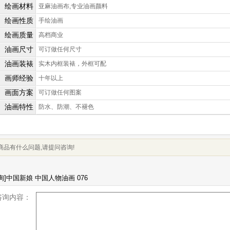
绘画材料
亚麻油画布,专业油画颜料
绘画性质
手绘油画
绘画质量
高档商业
油画尺寸
可订做任何尺寸
油画装裱
实木内框装裱，外框可配
画师经验
十年以上
画面方案
可订做任何图案
油画特性
防水、防潮、不褪色
商品有什么问题,请提问咨询!
咨询内容：