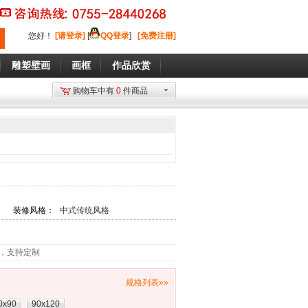
您好
！
[请登录]
[
QQ登录
]
[免费注册]
雕塑壁画
画框
作品欣赏
购物车中有
0
件商品
装修风格：
中式传统风格
，支持定制
规格列表»»
0x90
90x120