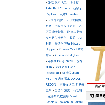
雅克·路易·大卫
鲁本斯
Peter Paul Rubens
拉斐尔
Raphael
列维坦Levitan
卡米耶·柯罗
让·弗朗索瓦·
米勒
约翰内斯·维米尔
瓦
西里·康定斯基
让·奥古斯特·
多米尼克·安格尔
提香·韦切
利奥
爱德华·霍珀 Edward
Hopper
Kusama Yayoi 草间
弥生
Amedeo Modigliani
布格罗 Bouguereau
提香
titian
亨利·卢梭 Henri
Rousseau
琼·米罗 Joan
Miro
奥迪隆·雷东 ODILON
REDON
卡斯帕·大卫·弗里德
商品详
里希
爱德华·蒙克
伦勃朗
买油画网
拉斐尔·扎巴莱塔Rafael
Zabaleta
takashi-murakami