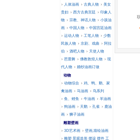
人体油画
古典人物
美女
贵妇
西方古典宫廷
印象人
物
宗教、神话人物
小孩油
画
中国人物
中国宫廷油画
运动人物
工笔人物
少数
民族人物
京剧、戏曲
阿拉
伯
酒吧人物
天使人物
芭蕾舞
佛教敦煌人物
现
代人物
婚纱油画订做
动物
动物综合
鸡、鸭、鹅、家
禽油画
马油画
鸟系列
鱼、鲤鱼
牛油画
羊油画
狗油画
天鹅
孔雀
鹿油
画
狮子油画
雕塑壁画
3D艺术画
壁画,墙绘油画
雕塑 景观造形 摆设 摆件 工