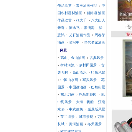
作品欣赏
常玉油画作品
中
国农村题材油画
靳尚谊 油画
作品欣赏
张大千
八大山人
朱耷
陈逸飞
潘鸿海
徐
悲鸿
艾轩油画作品
周春芽
油画
吴冠中
当代名家油画
风景
高山、金山油画
古典风景
树林河流
乡村田园景
古
典乡村
高山流水
印象风景
中国山水画
写实风景
花
园景
中国画油画
巴黎街景
东北刀画
托马斯花园
地
中海风景
大海、帆船
江南
水乡
中式建筑
威尼斯风景
荷兰街景
城市景观
万里
长城
黄河油画
冬天雪景
欧式建筑景观