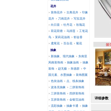
花卉
装饰花卉
古典花卉
印象
花卉
刀画花卉
写实花卉
向日葵
牡丹花
玫瑰花
荷花荷塘
马蹄莲
工笔花
鸟
茉莉花油画
郁金香
鸢尾花
百合花
菊花
抽象
新抽象、现代抽象
东南亚
风格装饰画
抽象油画
抽象
装饰
赵无极
朱德群
中
国元素、水墨抽象
装饰图案
色块油画
点、线条抽象
波洛克抽象
二拼装饰画
三拼装饰画
四拼装饰画
详细参数
五拼装饰画
金银箔油画
流彩抽象
抽象卡通
抽象