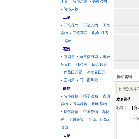
乐器
装饰风景
装饰动物
装饰人物
工笔
工笔花鸟
工笔人物
工笔
静物
工笔荷花
贴金 银箔
工笔画
花园
花园景
向日葵田园
薰衣
草田园
蒲公英
田园风景
葡萄田园景
油菜花田园
购买咨询
室内景
门、窗风景
静物
如果您对本
装饰静物
柿子油画
古典
发表咨询
静物
写实静物
印象静物
标题：
现代静物
中国静物、青花
*
瓷
水果静物
葡萄、葡萄酒
油画
人物