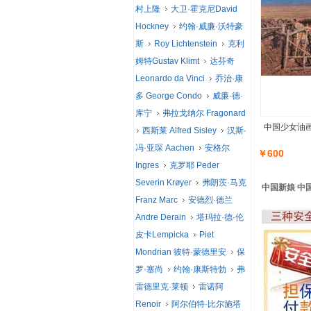
村上隆
大卫·霍克尼David
Hockney
约翰·威廉·沃特豪
斯
Roy Lichtenstein
克利
姆特Gustav Klimt
达芬奇
Leonardo da Vinci
乔治·康
多 George Condo
威廉·德·
库宁
弗拉戈纳尔 Fragonard
中国少女油画
西斯莱 Alfred Sisley
汉斯·
冯·亚琛 Aachen
安格尔
￥600
Ingres
克罗耶 Peder
Severin Krøyer
弗朗茨·马克
中国新娘 中国
Franz Marc
安德烈·德兰
Andre Derain
塔玛拉·德·伦
皮卡Lempicka
Piet
Mondrian 彼特·蒙德里安
保
罗·塞尚
约翰·康斯特勃
弗
雷德里克·莱顿
雷诺阿
Renoir
阿尔伯特·比尔施塔