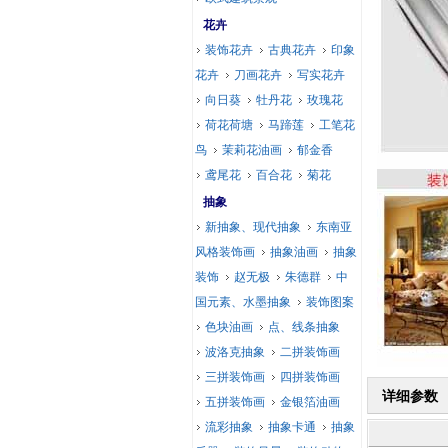
花卉
装饰花卉
古典花卉
印象
花卉
刀画花卉
写实花卉
向日葵
牡丹花
玫瑰花
荷花荷塘
马蹄莲
工笔花
鸟
茉莉花油画
郁金香
鸢尾花
百合花
菊花
抽象
新抽象、现代抽象
东南亚
风格装饰画
抽象油画
抽象
装饰
赵无极
朱德群
中
国元素、水墨抽象
装饰图案
色块油画
点、线条抽象
波洛克抽象
二拼装饰画
三拼装饰画
四拼装饰画
详细参数
五拼装饰画
金银箔油画
流彩抽象
抽象卡通
抽象