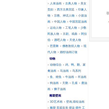
人体油画
古典人物
美女
贵妇
西方古典宫廷
印象人
物
宗教、神话人物
小孩油
画
中国人物
中国宫廷油画
运动人物
工笔人物
少数
民族人物
京剧、戏曲
阿拉
伯
酒吧人物
天使人物
芭蕾舞
佛教敦煌人物
现
代人物
婚纱油画订做
动物
动物综合
鸡、鸭、鹅、家
禽油画
马油画
鸟系列
鱼、鲤鱼
牛油画
羊油画
狗油画
天鹅
孔雀
鹿油
画
狮子油画
雕塑壁画
3D艺术画
壁画,墙绘油画
雕塑 景观造形 摆设 摆件 工