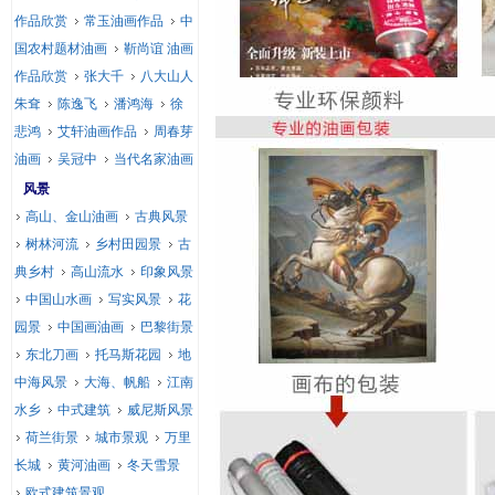
作品欣赏
常玉油画作品
中
国农村题材油画
靳尚谊 油画
作品欣赏
张大千
八大山人
朱耷
陈逸飞
潘鸿海
徐
悲鸿
艾轩油画作品
周春芽
油画
吴冠中
当代名家油画
风景
高山、金山油画
古典风景
树林河流
乡村田园景
古
典乡村
高山流水
印象风景
中国山水画
写实风景
花
园景
中国画油画
巴黎街景
东北刀画
托马斯花园
地
中海风景
大海、帆船
江南
水乡
中式建筑
威尼斯风景
荷兰街景
城市景观
万里
长城
黄河油画
冬天雪景
欧式建筑景观