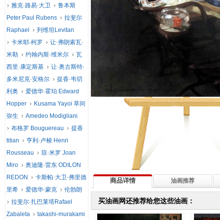
雅克·路易·大卫
鲁本斯
Peter Paul Rubens
拉斐尔
Raphael
列维坦Levitan
卡米耶·柯罗
让·弗朗索瓦·
米勒
约翰内斯·维米尔
瓦
西里·康定斯基
让·奥古斯特·
多米尼克·安格尔
提香·韦切
利奥
爱德华·霍珀 Edward
Hopper
Kusama Yayoi 草间
弥生
Amedeo Modigliani
布格罗 Bouguereau
提香
titian
亨利·卢梭 Henri
Rousseau
琼·米罗 Joan
Miro
奥迪隆·雷东 ODILON
REDON
卡斯帕·大卫·弗里德
商品详情
油画推荐
里希
爱德华·蒙克
伦勃朗
买油画网还推荐给您这些油画：
拉斐尔·扎巴莱塔Rafael
Zabaleta
takashi-murakami