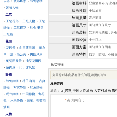
乐器
装饰风景
装饰动物
绘画材料
亚麻油画布,专业油
装饰人物
绘画性质
手绘油画
工笔
绘画质量
高档商业
工笔花鸟
工笔人物
工笔
油画尺寸
可订做任何尺寸
静物
工笔荷花
贴金 银箔
油画装裱
实木内框装裱，外
工笔画
画师经验
十年以上
花园
画面方案
可订做任何图案
花园景
向日葵田园
薰衣
油画特性
草田园
蒲公英
田园风景
防水、防潮、不褪
葡萄田园景
油菜花田园
购买咨询
室内景
门、窗风景
静物
如果您对本商品有什么问题,请提问咨询!
装饰静物
柿子油画
古典
发表咨询
静物
写实静物
印象静物
标题：
现代静物
中国静物、青花
*
咨询内容：
瓷
水果静物
葡萄、葡萄酒
油画
人物