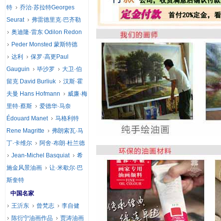
特
乔治·苏拉特Georges
Seurat
弗雷德里克·巴齐勒
奥迪隆·雷东 Odilon Redon
Peder Monsted 蒙斯特德
达利
保罗·高更Paul
Gauguin
毕沙罗
大卫·伯
留克 David Burliuk
汉斯·霍
夫曼 Hans Hofmann
威廉·梅
里特·蔡斯
爱德华·马奈
Édouard Manet
马格利特
Rene Magritte
弗朗索瓦·马
丁·卡维尔
阿舍·布朗·杜兰德
Jean-Michel Basquiat
希
施金风景油画
让·米歇尔·巴
斯奎特
中国名家
王沂东
曾梵志
李自健
陈衍宁油画作品
贾涛油画