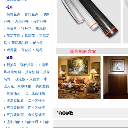
花卉
装饰花卉
古典花卉
印象
花卉
刀画花卉
写实花卉
向日葵
牡丹花
玫瑰花
荷花荷塘
马蹄莲
工笔花
鸟
茉莉花油画
郁金香
鸢尾花
百合花
菊花
抽象
新抽象、现代抽象
东南亚
风格装饰画
抽象油画
抽象
装饰
赵无极
朱德群
中
国元素、水墨抽象
装饰图案
色块油画
点、线条抽象
波洛克抽象
二拼装饰画
三拼装饰画
四拼装饰画
详细参数
五拼装饰画
金银箔油画
流彩抽象
抽象卡通
抽象