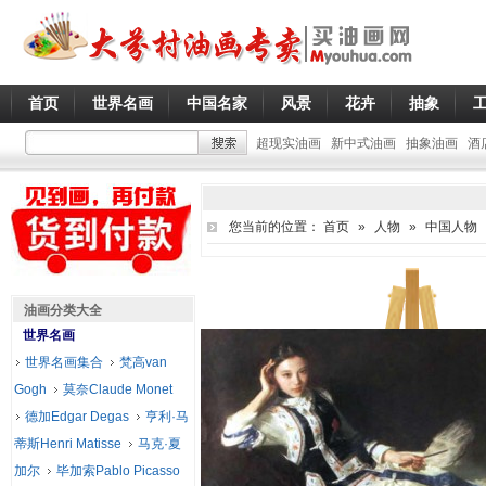
首页
世界名画
中国名家
风景
花卉
抽象
超现实油画
新中式油画
抽象油画
酒
您当前的位置：
首页
»
人物
»
中国人物
油画分类大全
世界名画
世界名画集合
梵高van
Gogh
莫奈Claude Monet
德加Edgar Degas
亨利·马
蒂斯Henri Matisse
马克·夏
加尔
毕加索Pablo Picasso