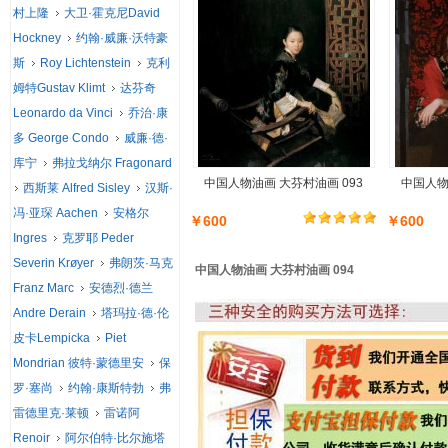
村上隆
大卫·霍克尼David
Hockney
约翰·威廉·沃特豪
斯
Roy Lichtenstein
克利
姆特Gustav Klimt
达芬奇
Leonardo da Vinci
乔治·康
多 George Condo
威廉·德·
库宁
弗拉戈纳尔 Fragonard
中国人物油画 大芬村油画 093
中国人物
西斯莱 Alfred Sisley
汉斯·
冯·亚琛 Aachen
安格尔
￥600
￥600
Ingres
克罗耶 Peder
Severin Krøyer
弗朗茨·马克
中国人物油画 大芬村油画 094
Franz Marc
安德烈·德兰
Andre Derain
塔玛拉·德·伦
皮卡Lempicka
Piet
Mondrian 彼特·蒙德里安
保
罗·塞尚
约翰·康斯特勃
弗
雷德里克·莱顿
雷诺阿
Renoir
阿尔伯特·比尔施塔