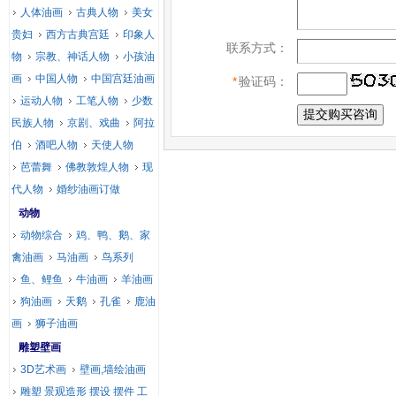
人体油画
古典人物
美女
贵妇
西方古典宫廷
印象人
联系方式：
物
宗教、神话人物
小孩油
画
中国人物
中国宫廷油画
*
验证码：
运动人物
工笔人物
少数
民族人物
京剧、戏曲
阿拉
伯
酒吧人物
天使人物
芭蕾舞
佛教敦煌人物
现
代人物
婚纱油画订做
动物
动物综合
鸡、鸭、鹅、家
禽油画
马油画
鸟系列
鱼、鲤鱼
牛油画
羊油画
狗油画
天鹅
孔雀
鹿油
画
狮子油画
雕塑壁画
3D艺术画
壁画,墙绘油画
雕塑 景观造形 摆设 摆件 工