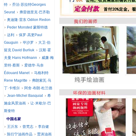
特
乔治·苏拉特Georges
Seurat
弗雷德里克·巴齐勒
奥迪隆·雷东 Odilon Redon
Peder Monsted 蒙斯特德
达利
保罗·高更Paul
Gauguin
毕沙罗
大卫·伯
留克 David Burliuk
汉斯·霍
夫曼 Hans Hofmann
威廉·梅
里特·蔡斯
爱德华·马奈
Édouard Manet
马格利特
Rene Magritte
弗朗索瓦·马
丁·卡维尔
阿舍·布朗·杜兰德
Jean-Michel Basquiat
希
施金风景油画
让·米歇尔·巴
斯奎特
中国名家
王沂东
曾梵志
李自健
陈衍宁油画作品
贾涛油画