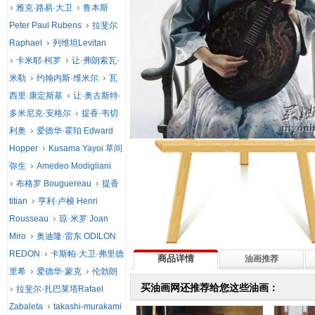
雅克·路易·大卫
鲁本斯
Peter Paul Rubens
拉斐尔
Raphael
列维坦Levitan
卡米耶·柯罗
让·弗朗索瓦·
米勒
约翰内斯·维米尔
瓦
西里·康定斯基
让·奥古斯特·
多米尼克·安格尔
提香·韦切
利奥
爱德华·霍珀 Edward
Hopper
Kusama Yayoi 草间
弥生
Amedeo Modigliani
布格罗 Bouguereau
提香
titian
亨利·卢梭 Henri
Rousseau
琼·米罗 Joan
Miro
奥迪隆·雷东 ODILON
REDON
卡斯帕·大卫·弗里德
商品详情
油画推荐
里希
爱德华·蒙克
伦勃朗
买油画网还推荐给您这些油画：
拉斐尔·扎巴莱塔Rafael
Zabaleta
takashi-murakami