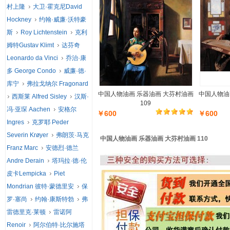
村上隆
大卫·霍克尼David
Hockney
约翰·威廉·沃特豪
斯
Roy Lichtenstein
克利
姆特Gustav Klimt
达芬奇
Leonardo da Vinci
乔治·康
多 George Condo
威廉·德·
库宁
弗拉戈纳尔 Fragonard
中国人物油画 乐器油画 大芬村油画
中国人物油
西斯莱 Alfred Sisley
汉斯·
109
冯·亚琛 Aachen
安格尔
￥600
￥600
Ingres
克罗耶 Peder
Severin Krøyer
弗朗茨·马克
中国人物油画 乐器油画 大芬村油画 110
Franz Marc
安德烈·德兰
Andre Derain
塔玛拉·德·伦
皮卡Lempicka
Piet
Mondrian 彼特·蒙德里安
保
罗·塞尚
约翰·康斯特勃
弗
雷德里克·莱顿
雷诺阿
Renoir
阿尔伯特·比尔施塔