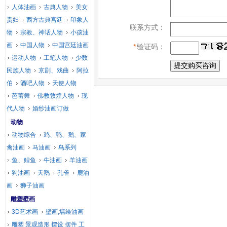
人体油画
古典人物
美女
贵妇
西方古典宫廷
印象人
联系方式：
物
宗教、神话人物
小孩油
画
中国人物
中国宫廷油画
*
验证码：
运动人物
工笔人物
少数
民族人物
京剧、戏曲
阿拉
伯
酒吧人物
天使人物
芭蕾舞
佛教敦煌人物
现
代人物
婚纱油画订做
动物
动物综合
鸡、鸭、鹅、家
禽油画
马油画
鸟系列
鱼、鲤鱼
牛油画
羊油画
狗油画
天鹅
孔雀
鹿油
画
狮子油画
雕塑壁画
3D艺术画
壁画,墙绘油画
雕塑 景观造形 摆设 摆件 工