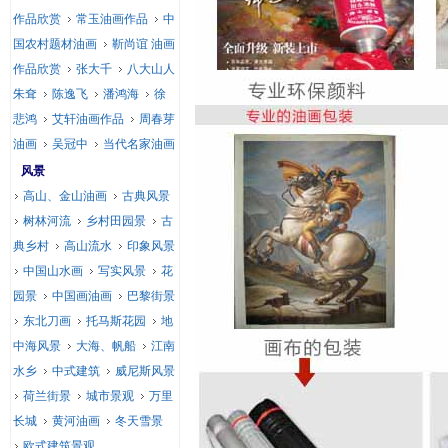
作品欣赏
常玉油画作品
中
国农村题材油画
靳尚谊 油画
作品欣赏
张大千
八大山人
朱耷
陈逸飞
潘鸿海
徐
悲鸿
艾轩油画作品
周春芽
油画
吴冠中
当代名家油画
风景
高山、金山油画
古典风景
树林河流
乡村田园景
古
典乡村
高山流水
印象风景
中国山水画
写实风景
花
园景
中国画油画
巴黎街景
东北刀画
托马斯花园
地
中海风景
大海、帆船
江南
水乡
中式建筑
威尼斯风景
荷兰街景
城市景观
万里
长城
黄河油画
冬天雪景
欧式建筑景观