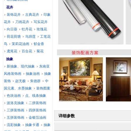
花卉
装饰花卉
古典花卉
印象
花卉
刀画花卉
写实花卉
向日葵
牡丹花
玫瑰花
荷花荷塘
马蹄莲
工笔花
鸟
茉莉花油画
郁金香
鸢尾花
百合花
菊花
抽象
新抽象、现代抽象
东南亚
风格装饰画
抽象油画
抽象
装饰
赵无极
朱德群
中
国元素、水墨抽象
装饰图案
色块油画
点、线条抽象
波洛克抽象
二拼装饰画
三拼装饰画
四拼装饰画
详细参数
五拼装饰画
金银箔油画
流彩抽象
抽象卡通
抽象