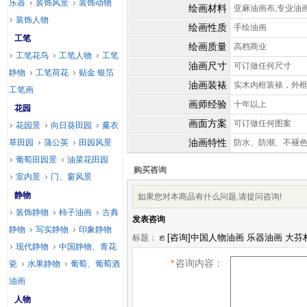
乐器
装饰风景
装饰动物
绘画材料
亚麻油画布,专业油
装饰人物
绘画性质
手绘油画
工笔
绘画质量
高档商业
工笔花鸟
工笔人物
工笔
油画尺寸
可订做任何尺寸
静物
工笔荷花
贴金 银箔
油画装裱
实木内框装裱，外
工笔画
画师经验
十年以上
花园
画面方案
可订做任何图案
花园景
向日葵田园
薰衣
油画特性
草田园
蒲公英
田园风景
防水、防潮、不褪
葡萄田园景
油菜花田园
购买咨询
室内景
门、窗风景
静物
如果您对本商品有什么问题,请提问咨询!
装饰静物
柿子油画
古典
发表咨询
静物
写实静物
印象静物
标题：
现代静物
中国静物、青花
*
咨询内容：
瓷
水果静物
葡萄、葡萄酒
油画
人物