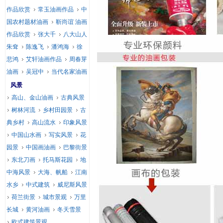
作品欣赏
常玉油画作品
中
国农村题材油画
靳尚谊 油画
作品欣赏
张大千
八大山人
朱耷
陈逸飞
潘鸿海
徐
悲鸿
艾轩油画作品
周春芽
油画
吴冠中
当代名家油画
风景
高山、金山油画
古典风景
树林河流
乡村田园景
古
典乡村
高山流水
印象风景
中国山水画
写实风景
花
园景
中国画油画
巴黎街景
东北刀画
托马斯花园
地
中海风景
大海、帆船
江南
水乡
中式建筑
威尼斯风景
荷兰街景
城市景观
万里
长城
黄河油画
冬天雪景
欧式建筑景观