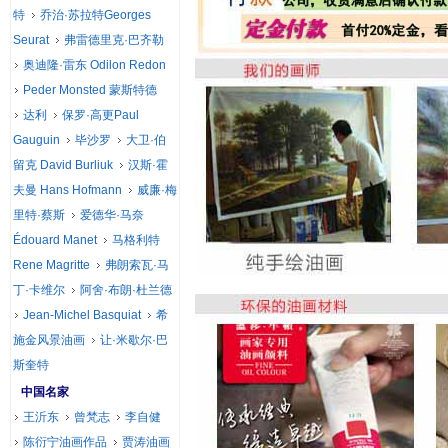
特
乔治·苏拉特Georges
Seurat
弗雷德里克·巴齐勒
奥迪隆·雷东 Odilon Redon
Peder Monsted 蒙斯特德
达利
保罗·高更Paul
Gauguin
毕沙罗
大卫·伯
留克 David Burliuk
汉斯·霍
夫曼 Hans Hofmann
威廉·梅
里特·蔡斯
爱德华·马奈
Édouard Manet
马格利特
Rene Magritte
弗朗索瓦·马
丁·卡维尔
阿舍·布朗·杜兰德
Jean-Michel Basquiat
希
施金风景油画
让·米歇尔·巴
斯奎特
中国名家
王沂东
曾梵志
李自健
陈衍宁油画作品
贾涛油画