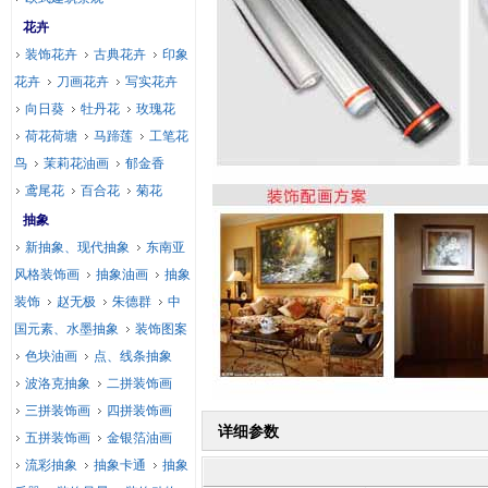
花卉
装饰花卉
古典花卉
印象
花卉
刀画花卉
写实花卉
向日葵
牡丹花
玫瑰花
荷花荷塘
马蹄莲
工笔花
鸟
茉莉花油画
郁金香
鸢尾花
百合花
菊花
抽象
新抽象、现代抽象
东南亚
风格装饰画
抽象油画
抽象
装饰
赵无极
朱德群
中
国元素、水墨抽象
装饰图案
色块油画
点、线条抽象
波洛克抽象
二拼装饰画
三拼装饰画
四拼装饰画
详细参数
五拼装饰画
金银箔油画
流彩抽象
抽象卡通
抽象