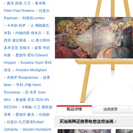
雅克·路易·大卫
鲁本斯
Peter Paul Rubens
拉斐尔
Raphael
列维坦Levitan
卡米耶·柯罗
让·弗朗索瓦·
米勒
约翰内斯·维米尔
瓦
西里·康定斯基
让·奥古斯特·
多米尼克·安格尔
提香·韦切
利奥
爱德华·霍珀 Edward
Hopper
Kusama Yayoi 草间
弥生
Amedeo Modigliani
布格罗 Bouguereau
提香
titian
亨利·卢梭 Henri
Rousseau
琼·米罗 Joan
Miro
奥迪隆·雷东 ODILON
REDON
卡斯帕·大卫·弗里德
商品详情
油画推荐
里希
爱德华·蒙克
伦勃朗
买油画网还推荐给您这些油画：
拉斐尔·扎巴莱塔Rafael
Zabaleta
takashi-murakami