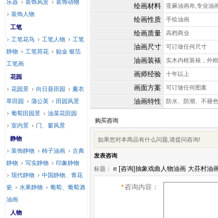
乐器
装饰风景
装饰动物
绘画材料
亚麻油画布,专业油
装饰人物
绘画性质
手绘油画
工笔
绘画质量
高档商业
工笔花鸟
工笔人物
工笔
油画尺寸
可订做任何尺寸
静物
工笔荷花
贴金 银箔
油画装裱
实木内框装裱，外
工笔画
画师经验
十年以上
花园
画面方案
可订做任何图案
花园景
向日葵田园
薰衣
油画特性
草田园
蒲公英
田园风景
防水、防潮、不褪
葡萄田园景
油菜花田园
购买咨询
室内景
门、窗风景
静物
如果您对本商品有什么问题,请提问咨询!
装饰静物
柿子油画
古典
发表咨询
静物
写实静物
印象静物
标题：
现代静物
中国静物、青花
*
咨询内容：
瓷
水果静物
葡萄、葡萄酒
油画
人物