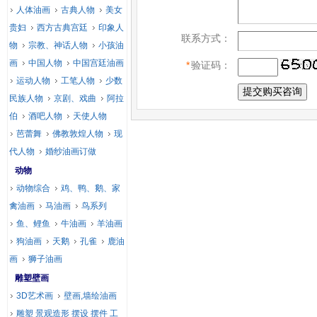
人体油画
古典人物
美女
贵妇
西方古典宫廷
印象人
联系方式：
物
宗教、神话人物
小孩油
画
中国人物
中国宫廷油画
*
验证码：
运动人物
工笔人物
少数
民族人物
京剧、戏曲
阿拉
伯
酒吧人物
天使人物
芭蕾舞
佛教敦煌人物
现
代人物
婚纱油画订做
动物
动物综合
鸡、鸭、鹅、家
禽油画
马油画
鸟系列
鱼、鲤鱼
牛油画
羊油画
狗油画
天鹅
孔雀
鹿油
画
狮子油画
雕塑壁画
3D艺术画
壁画,墙绘油画
雕塑 景观造形 摆设 摆件 工