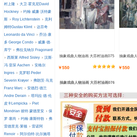
村上隆
大卫·霍克尼David
Hockney
约翰·威廉·沃特豪
斯
Roy Lichtenstein
克利
姆特Gustav Klimt
达芬奇
Leonardo da Vinci
乔治·康
多 George Condo
威廉·德·
库宁
弗拉戈纳尔 Fragonard
抽象戏曲人物油画 大芬村油画075
抽象戏曲人
西斯莱 Alfred Sisley
汉斯·
冯·亚琛 Aachen
安格尔
￥550
￥550
Ingres
克罗耶 Peder
Severin Krøyer
弗朗茨·马克
抽象戏曲人物油画 大芬村油画076
Franz Marc
安德烈·德兰
Andre Derain
塔玛拉·德·伦
皮卡Lempicka
Piet
Mondrian 彼特·蒙德里安
保
罗·塞尚
约翰·康斯特勃
弗
雷德里克·莱顿
雷诺阿
Renoir
阿尔伯特·比尔施塔