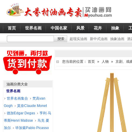
首页
世界名画
中国名家
风景
花卉
抽象
超现实油画
新中式油画
抽象油画
酒
您当前的位置：
首页
»
人物
»
京剧、戏
油画分类大全
世界名画
世界名画集合
梵高van
Gogh
莫奈Claude Monet
德加Edgar Degas
亨利·马
蒂斯Henri Matisse
马克·夏
加尔
毕加索Pablo Picasso