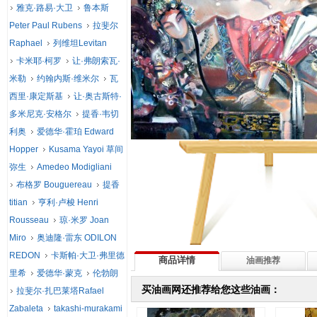
雅克·路易·大卫
鲁本斯
Peter Paul Rubens
拉斐尔
Raphael
列维坦Levitan
卡米耶·柯罗
让·弗朗索瓦·
米勒
约翰内斯·维米尔
瓦
西里·康定斯基
让·奥古斯特·
多米尼克·安格尔
提香·韦切
利奥
爱德华·霍珀 Edward
Hopper
Kusama Yayoi 草间
弥生
Amedeo Modigliani
布格罗 Bouguereau
提香
titian
亨利·卢梭 Henri
Rousseau
琼·米罗 Joan
Miro
奥迪隆·雷东 ODILON
REDON
卡斯帕·大卫·弗里德
商品详情
油画推荐
里希
爱德华·蒙克
伦勃朗
买油画网还推荐给您这些油画：
拉斐尔·扎巴莱塔Rafael
Zabaleta
takashi-murakami