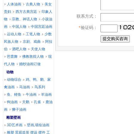
人体油画
古典人物
美女
贵妇
西方古典宫廷
印象人
联系方式：
物
宗教、神话人物
小孩油
画
中国人物
中国宫廷油画
*
验证码：
运动人物
工笔人物
少数
民族人物
京剧、戏曲
阿拉
伯
酒吧人物
天使人物
芭蕾舞
佛教敦煌人物
现
代人物
婚纱油画订做
动物
动物综合
鸡、鸭、鹅、家
禽油画
马油画
鸟系列
鱼、鲤鱼
牛油画
羊油画
狗油画
天鹅
孔雀
鹿油
画
狮子油画
雕塑壁画
3D艺术画
壁画,墙绘油画
雕塑 景观造形 摆设 摆件 工