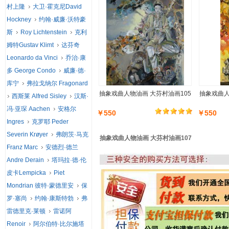
村上隆
大卫·霍克尼David
Hockney
约翰·威廉·沃特豪
斯
Roy Lichtenstein
克利
姆特Gustav Klimt
达芬奇
Leonardo da Vinci
乔治·康
多 George Condo
威廉·德·
库宁
弗拉戈纳尔 Fragonard
抽象戏曲人物油画 大芬村油画105
抽象戏曲人
西斯莱 Alfred Sisley
汉斯·
冯·亚琛 Aachen
安格尔
￥550
￥550
Ingres
克罗耶 Peder
Severin Krøyer
弗朗茨·马克
抽象戏曲人物油画 大芬村油画107
Franz Marc
安德烈·德兰
Andre Derain
塔玛拉·德·伦
皮卡Lempicka
Piet
Mondrian 彼特·蒙德里安
保
罗·塞尚
约翰·康斯特勃
弗
雷德里克·莱顿
雷诺阿
Renoir
阿尔伯特·比尔施塔