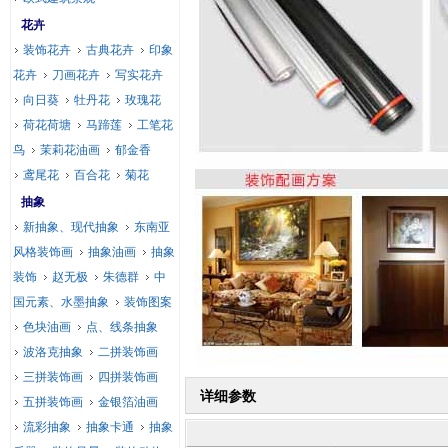
花卉
装饰花卉
古典花卉
印象
花卉
刀画花卉
写实花卉
向日葵
牡丹花
玫瑰花
荷花荷塘
马蹄莲
工笔花
鸟
茉莉花油画
郁金香
鸢尾花
百合花
菊花
抽象
新抽象、现代抽象
东南亚
风格装饰画
抽象油画
抽象
装饰
赵无极
朱德群
中
国元素、水墨抽象
装饰图案
色块油画
点、线条抽象
波洛克抽象
二拼装饰画
三拼装饰画
四拼装饰画
详细参数
五拼装饰画
金银箔油画
流彩抽象
抽象卡通
抽象