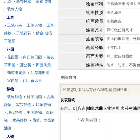
乐器
装饰风景
装饰动物
绘画材料
亚麻油画布,专业油
装饰人物
绘画性质
手绘油画
工笔
绘画质量
高档商业
工笔花鸟
工笔人物
工笔
油画尺寸
可订做任何尺寸
静物
工笔荷花
贴金 银箔
油画装裱
实木内框装裱，外
工笔画
画师经验
十年以上
花园
画面方案
可订做任何图案
花园景
向日葵田园
薰衣
油画特性
草田园
蒲公英
田园风景
防水、防潮、不褪
葡萄田园景
油菜花田园
购买咨询
室内景
门、窗风景
静物
如果您对本商品有什么问题,请提问咨询!
装饰静物
柿子油画
古典
发表咨询
静物
写实静物
印象静物
标题：
现代静物
中国静物、青花
*
咨询内容：
瓷
水果静物
葡萄、葡萄酒
油画
人物