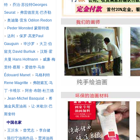
特
乔治·苏拉特Georges
Seurat
弗雷德里克·巴齐勒
奥迪隆·雷东 Odilon Redon
Peder Monsted 蒙斯特德
达利
保罗·高更Paul
Gauguin
毕沙罗
大卫·伯
留克 David Burliuk
汉斯·霍
夫曼 Hans Hofmann
威廉·梅
里特·蔡斯
爱德华·马奈
Édouard Manet
马格利特
Rene Magritte
弗朗索瓦·马
丁·卡维尔
阿舍·布朗·杜兰德
Jean-Michel Basquiat
希
施金风景油画
让·米歇尔·巴
斯奎特
中国名家
王沂东
曾梵志
李自健
陈衍宁油画作品
贾涛油画