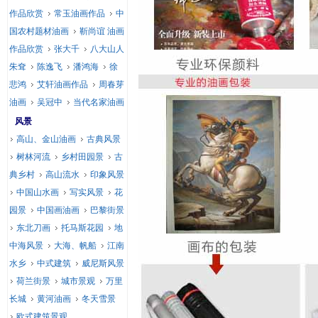
作品欣赏
常玉油画作品
中
国农村题材油画
靳尚谊 油画
作品欣赏
张大千
八大山人
朱耷
陈逸飞
潘鸿海
徐
悲鸿
艾轩油画作品
周春芽
油画
吴冠中
当代名家油画
风景
高山、金山油画
古典风景
树林河流
乡村田园景
古
典乡村
高山流水
印象风景
中国山水画
写实风景
花
园景
中国画油画
巴黎街景
东北刀画
托马斯花园
地
中海风景
大海、帆船
江南
水乡
中式建筑
威尼斯风景
荷兰街景
城市景观
万里
长城
黄河油画
冬天雪景
欧式建筑景观