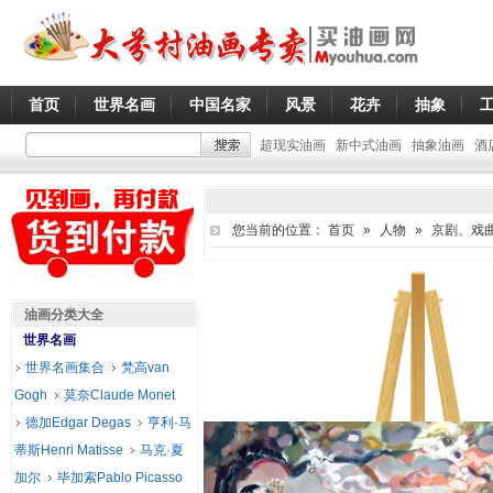
首页
世界名画
中国名家
风景
花卉
抽象
超现实油画
新中式油画
抽象油画
酒
您当前的位置：
首页
»
人物
»
京剧、戏
油画分类大全
世界名画
世界名画集合
梵高van
Gogh
莫奈Claude Monet
德加Edgar Degas
亨利·马
蒂斯Henri Matisse
马克·夏
加尔
毕加索Pablo Picasso