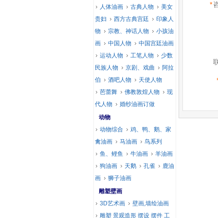
*
人体油画
古典人物
美女
贵妇
西方古典宫廷
印象人
物
宗教、神话人物
小孩油
画
中国人物
中国宫廷油画
运动人物
工笔人物
少数
民族人物
京剧、戏曲
阿拉
伯
酒吧人物
天使人物
芭蕾舞
佛教敦煌人物
现
代人物
婚纱油画订做
动物
动物综合
鸡、鸭、鹅、家
禽油画
马油画
鸟系列
鱼、鲤鱼
牛油画
羊油画
狗油画
天鹅
孔雀
鹿油
画
狮子油画
雕塑壁画
3D艺术画
壁画,墙绘油画
雕塑 景观造形 摆设 摆件 工