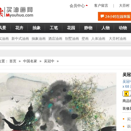
会员中心
客户留言
|
大芬村
风景
花卉
抽象
工笔
花园
静物
人物
动物
实油画
新中式油画
抽象油画
酒店油画
别墅油画
壁画
人体油画
大芬村油画
位置：
首页
»
中国名家
»
吴冠中
»
吴冠
吴冠中
x 68
商品
装修
买
该