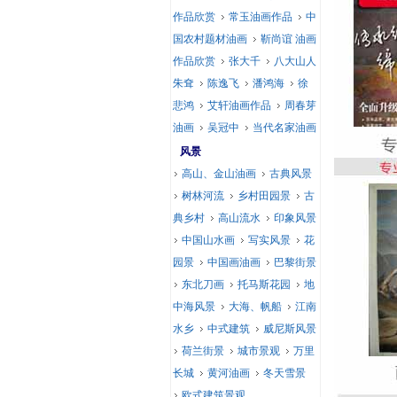
作品欣赏
常玉油画作品
中
国农村题材油画
靳尚谊 油画
作品欣赏
张大千
八大山人
朱耷
陈逸飞
潘鸿海
徐
悲鸿
艾轩油画作品
周春芽
油画
吴冠中
当代名家油画
风景
高山、金山油画
古典风景
树林河流
乡村田园景
古
典乡村
高山流水
印象风景
中国山水画
写实风景
花
园景
中国画油画
巴黎街景
东北刀画
托马斯花园
地
中海风景
大海、帆船
江南
水乡
中式建筑
威尼斯风景
荷兰街景
城市景观
万里
长城
黄河油画
冬天雪景
欧式建筑景观