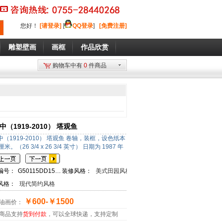
您好
！
[请登录]
[
QQ登录
]
[免费注册]
雕塑壁画
画框
作品欣赏
购物车中有
0
件商品
中（1919-2010） 塔观鱼
（1919-2010） 塔观鱼 卷轴，装框，设色纸本， 68
 厘米。（26 3/4 x 26 3/4 英寸） 日期为 1987 年
编号：
G50115DD15FF89
装修风格：
美式田园风格
风格：
现代简约风格
￥600-￥1500
油画价：
商品支持
货到付款
，可以全球快递，支持定制