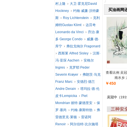
村上隆
大卫·霍克尼David
买油画网
Hockney
约翰·威廉·沃特豪
斯
Roy Lichtenstein
克利
姆特Gustav Klimt
达芬奇
Leonardo da Vinci
乔治·康
多 George Condo
威廉·德·
库宁
弗拉戈纳尔 Fragonard
西斯莱 Alfred Sisley
汉斯·
冯·亚琛 Aachen
安格尔
Ingres
克罗耶 Peder
查看比例 吴冠中
Severin Krøyer
弗朗茨·马克
南水乡
Franz Marc
安德烈·德兰
￥450
Andre Derain
塔玛拉·德·伦
皮卡Lempicka
Piet
吴冠中（1919
Mondrian 彼特·蒙德里安
保
罗·塞尚
约翰·康斯特勃
弗
雷德里克·莱顿
雷诺阿
Renoir
阿尔伯特·比尔施塔