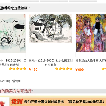
还推荐给您这些油画：
（1919-2010） 江
吴冠中 (1919-2010) 水乡 名画复制
抽象戏曲人物油画 大芬村
 大芬村油画定制
名画临摹
￥450
￥600
-2010） 塔观鱼