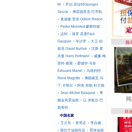
特
乔治·苏拉特Georges
Seurat
弗雷德里克·巴齐勒
奥迪隆·雷东 Odilon Redon
Peder Monsted 蒙斯特德
达利
保罗·高更Paul
Gauguin
毕沙罗
大卫·伯
留克 David Burliuk
汉斯·霍
夫曼 Hans Hofmann
威廉·梅
里特·蔡斯
爱德华·马奈
Édouard Manet
马格利特
Rene Magritte
弗朗索瓦·马
丁·卡维尔
阿舍·布朗·杜兰德
Jean-Michel Basquiat
希
施金风景油画
让·米歇尔·巴
斯奎特
中国名家
王沂东
曾梵志
李自健
陈衍宁油画作品
贾涛油画