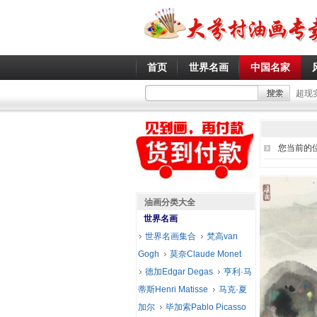
首页
世界名画
中国名家
超现
您当前的
油画分类大全
世界名画
世界名画集合
梵高van
Gogh
莫奈Claude Monet
德加Edgar Degas
亨利·马
蒂斯Henri Matisse
马克·夏
加尔
毕加索Pablo Picasso