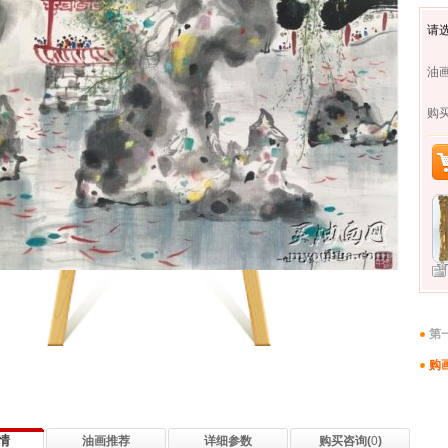
请
油画
购
第
购
情
油画推荐
详细参数
购买咨询(
0
)