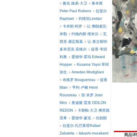
雅克·路易·大卫
鲁本斯
Peter Paul Rubens
拉斐尔
Raphael
列维坦Levitan
卡米耶·柯罗
让·弗朗索瓦·
米勒
约翰内斯·维米尔
瓦
西里·康定斯基
让·奥古斯特·
多米尼克·安格尔
提香·韦切
利奥
爱德华·霍珀 Edward
Hopper
Kusama Yayoi 草间
弥生
Amedeo Modigliani
布格罗 Bouguereau
提香
titian
亨利·卢梭 Henri
Rousseau
琼·米罗 Joan
Miro
奥迪隆·雷东 ODILON
REDON
卡斯帕·大卫·弗里德
里希
爱德华·蒙克
伦勃朗
拉斐尔·扎巴莱塔Rafael
Zabaleta
takashi-murakami
商品详