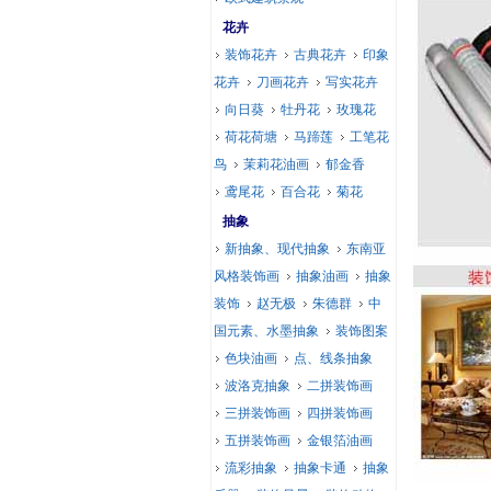
花卉
装饰花卉
古典花卉
印象
花卉
刀画花卉
写实花卉
向日葵
牡丹花
玫瑰花
荷花荷塘
马蹄莲
工笔花
鸟
茉莉花油画
郁金香
鸢尾花
百合花
菊花
抽象
新抽象、现代抽象
东南亚
风格装饰画
抽象油画
抽象
装饰
赵无极
朱德群
中
国元素、水墨抽象
装饰图案
色块油画
点、线条抽象
波洛克抽象
二拼装饰画
三拼装饰画
四拼装饰画
五拼装饰画
金银箔油画
流彩抽象
抽象卡通
抽象