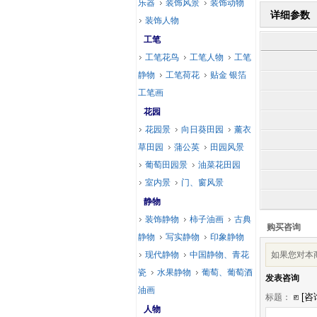
乐器
装饰风景
装饰动物
详细参数
装饰人物
工笔
工笔花鸟
工笔人物
工笔
静物
工笔荷花
贴金 银箔
工笔画
花园
花园景
向日葵田园
薰衣
草田园
蒲公英
田园风景
葡萄田园景
油菜花田园
室内景
门、窗风景
静物
装饰静物
柿子油画
古典
购买咨询
静物
写实静物
印象静物
现代静物
中国静物、青花
如果您对本
瓷
水果静物
葡萄、葡萄酒
发表咨询
油画
标题：
人物