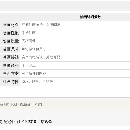
油画详细参数
绘画材料
亚麻油画布,专业油画颜料
绘画性质
手绘油画
绘画质量
高档商业
油画尺寸
可订做任何尺寸
油画装裱
实木内框装裱，外框可配
画师经验
十年以上
画面方案
可订做任何图案
油画特性
防水、防潮、不褪色
商品有什么问题,请提问咨询!