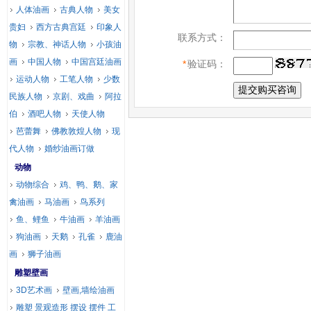
人体油画
古典人物
美女
贵妇
西方古典宫廷
印象人
联系方式：
物
宗教、神话人物
小孩油
画
中国人物
中国宫廷油画
*
验证码：
运动人物
工笔人物
少数
民族人物
京剧、戏曲
阿拉
伯
酒吧人物
天使人物
芭蕾舞
佛教敦煌人物
现
代人物
婚纱油画订做
动物
动物综合
鸡、鸭、鹅、家
禽油画
马油画
鸟系列
鱼、鲤鱼
牛油画
羊油画
狗油画
天鹅
孔雀
鹿油
画
狮子油画
雕塑壁画
3D艺术画
壁画,墙绘油画
雕塑 景观造形 摆设 摆件 工