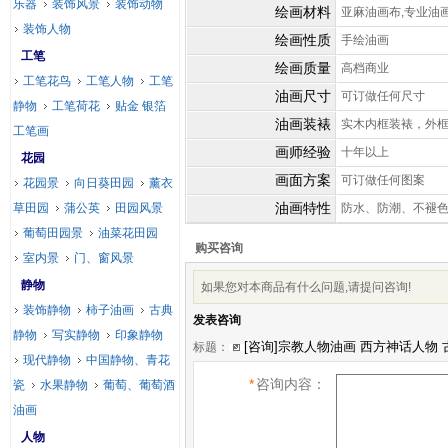
乐器
装饰风景
装饰动物
绘画材料
亚麻油画布,专业油
装饰人物
绘画性质
手绘油画
工笔
绘画质量
高档商业
工笔花鸟
工笔人物
工笔
油画尺寸
可订做任何尺寸
静物
工笔荷花
贴金 银箔
油画装裱
实木内框装裱，外
工笔画
画师经验
十年以上
花园
画面方案
可订做任何图案
花园景
向日葵田园
薰衣
油画特性
草田园
蒲公英
田园风景
防水、防潮、不褪
葡萄田园景
油菜花田园
购买咨询
室内景
门、窗风景
静物
如果您对本商品有什么问题,请提问咨询!
装饰静物
柿子油画
古典
发表咨询
静物
写实静物
印象静物
标题：
现代静物
中国静物、青花
*
咨询内容：
瓷
水果静物
葡萄、葡萄酒
油画
人物