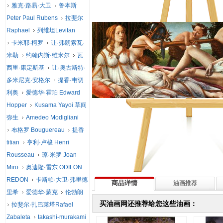
雅克·路易·大卫
鲁本斯
Peter Paul Rubens
拉斐尔
Raphael
列维坦Levitan
卡米耶·柯罗
让·弗朗索瓦·
米勒
约翰内斯·维米尔
瓦
西里·康定斯基
让·奥古斯特·
多米尼克·安格尔
提香·韦切
利奥
爱德华·霍珀 Edward
Hopper
Kusama Yayoi 草间
弥生
Amedeo Modigliani
布格罗 Bouguereau
提香
titian
亨利·卢梭 Henri
Rousseau
琼·米罗 Joan
Miro
奥迪隆·雷东 ODILON
REDON
卡斯帕·大卫·弗里德
商品详情
油画推荐
里希
爱德华·蒙克
伦勃朗
买油画网还推荐给您这些油画：
拉斐尔·扎巴莱塔Rafael
Zabaleta
takashi-murakami