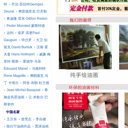
特
乔治·苏拉特Georges
Seurat
弗雷德里克·巴齐勒
奥迪隆·雷东 Odilon Redon
Peder Monsted 蒙斯特德
达利
保罗·高更Paul
Gauguin
毕沙罗
大卫·伯
留克 David Burliuk
汉斯·霍
夫曼 Hans Hofmann
威廉·梅
里特·蔡斯
爱德华·马奈
Édouard Manet
马格利特
Rene Magritte
弗朗索瓦·马
丁·卡维尔
阿舍·布朗·杜兰德
Jean-Michel Basquiat
希
施金风景油画
让·米歇尔·巴
斯奎特
中国名家
王沂东
曾梵志
李自健
陈衍宁油画作品
贾涛油画