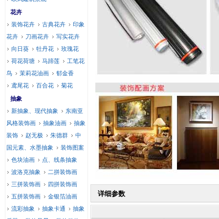
花卉
装饰花卉
古典花卉
印象
花卉
刀画花卉
写实花卉
向日葵
牡丹花
玫瑰花
荷花荷塘
马蹄莲
工笔花
鸟
茉莉花油画
郁金香
鸢尾花
百合花
菊花
抽象
新抽象、现代抽象
东南亚
风格装饰画
抽象油画
抽象
装饰
赵无极
朱德群
中
国元素、水墨抽象
装饰图案
色块油画
点、线条抽象
波洛克抽象
二拼装饰画
三拼装饰画
四拼装饰画
详细参数
五拼装饰画
金银箔油画
流彩抽象
抽象卡通
抽象