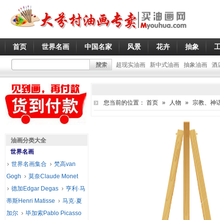
首页
世界名画
中国名家
风景
花卉
抽象
超现实油画
新中式油画
抽象油画
酒
您当前的位置：
首页
»
人物
»
宗教、神
油画分类大全
世界名画
世界名画集合
梵高van
Gogh
莫奈Claude Monet
德加Edgar Degas
亨利·马
蒂斯Henri Matisse
马克·夏
加尔
毕加索Pablo Picasso