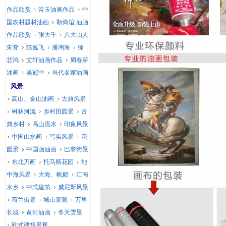
作品欣赏
常玉油画作品
中
国农村题材油画
靳尚谊 油画
作品欣赏
张大千
八大山人
朱耷
陈逸飞
潘鸿海
徐
悲鸿
艾轩油画作品
周春芽
油画
吴冠中
当代名家油画
风景
高山、金山油画
古典风景
树林河流
乡村田园景
古
典乡村
高山流水
印象风景
中国山水画
写实风景
花
园景
中国画油画
巴黎街景
东北刀画
托马斯花园
地
中海风景
大海、帆船
江南
水乡
中式建筑
威尼斯风景
荷兰街景
城市景观
万里
长城
黄河油画
冬天雪景
欧式建筑景观