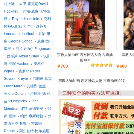
村上隆
大卫·霍克尼David
Hockney
约翰·威廉·沃特豪
斯
Roy Lichtenstein
克利
姆特Gustav Klimt
达芬奇
Leonardo da Vinci
乔治·康
多 George Condo
威廉·德·
库宁
弗拉戈纳尔 Fragonard
宗教人物油画 西方神话人物 古典油
宗教人物
西斯莱 Alfred Sisley
汉斯·
画 006
冯·亚琛 Aachen
安格尔
￥700
￥600
Ingres
克罗耶 Peder
Severin Krøyer
弗朗茨·马克
宗教人物油画 西方神话人物 古典油画 007
Franz Marc
安德烈·德兰
Andre Derain
塔玛拉·德·伦
皮卡Lempicka
Piet
Mondrian 彼特·蒙德里安
保
罗·塞尚
约翰·康斯特勃
弗
雷德里克·莱顿
雷诺阿
Renoir
阿尔伯特·比尔施塔