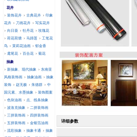
花卉
装饰花卉
古典花卉
印象
花卉
刀画花卉
写实花卉
向日葵
牡丹花
玫瑰花
荷花荷塘
马蹄莲
工笔花
鸟
茉莉花油画
郁金香
鸢尾花
百合花
菊花
抽象
新抽象、现代抽象
东南亚
风格装饰画
抽象油画
抽象
装饰
赵无极
朱德群
中
国元素、水墨抽象
装饰图案
色块油画
点、线条抽象
波洛克抽象
二拼装饰画
三拼装饰画
四拼装饰画
详细参数
五拼装饰画
金银箔油画
流彩抽象
抽象卡通
抽象