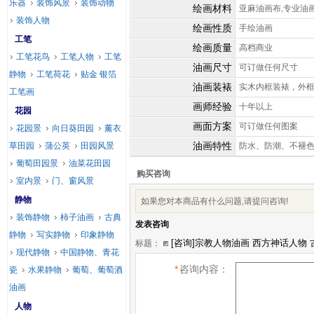
乐器
装饰风景
装饰动物
绘画材料
亚麻油画布,专业油
装饰人物
绘画性质
手绘油画
工笔
绘画质量
高档商业
工笔花鸟
工笔人物
工笔
油画尺寸
可订做任何尺寸
静物
工笔荷花
贴金 银箔
油画装裱
实木内框装裱，外
工笔画
画师经验
十年以上
花园
画面方案
可订做任何图案
花园景
向日葵田园
薰衣
油画特性
草田园
蒲公英
田园风景
防水、防潮、不褪
葡萄田园景
油菜花田园
购买咨询
室内景
门、窗风景
静物
如果您对本商品有什么问题,请提问咨询!
装饰静物
柿子油画
古典
发表咨询
静物
写实静物
印象静物
标题：
现代静物
中国静物、青花
*
咨询内容：
瓷
水果静物
葡萄、葡萄酒
油画
人物