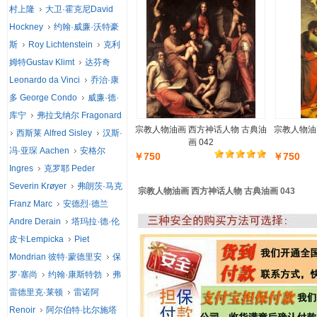
村上隆
大卫·霍克尼David
Hockney
约翰·威廉·沃特豪
斯
Roy Lichtenstein
克利
姆特Gustav Klimt
达芬奇
Leonardo da Vinci
乔治·康
多 George Condo
威廉·德·
库宁
弗拉戈纳尔 Fragonard
宗教人物油画 西方神话人物 古典油
宗教人物油
西斯莱 Alfred Sisley
汉斯·
画 042
冯·亚琛 Aachen
安格尔
￥750
￥750
Ingres
克罗耶 Peder
Severin Krøyer
弗朗茨·马克
宗教人物油画 西方神话人物 古典油画 043
Franz Marc
安德烈·德兰
Andre Derain
塔玛拉·德·伦
皮卡Lempicka
Piet
Mondrian 彼特·蒙德里安
保
罗·塞尚
约翰·康斯特勃
弗
雷德里克·莱顿
雷诺阿
Renoir
阿尔伯特·比尔施塔