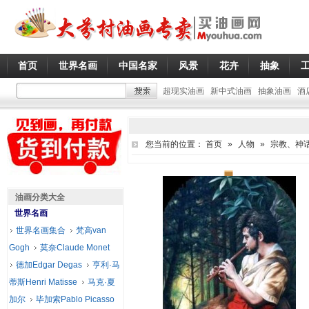
首页
世界名画
中国名家
风景
花卉
抽象
超现实油画
新中式油画
抽象油画
酒
您当前的位置：
首页
»
人物
»
宗教、神
油画分类大全
世界名画
世界名画集合
梵高van
Gogh
莫奈Claude Monet
德加Edgar Degas
亨利·马
蒂斯Henri Matisse
马克·夏
加尔
毕加索Pablo Picasso