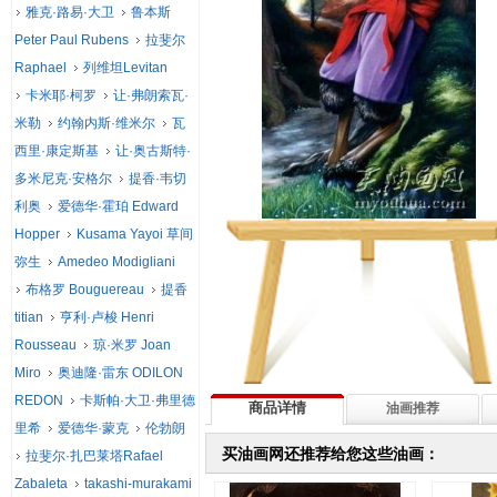
雅克·路易·大卫
鲁本斯
Peter Paul Rubens
拉斐尔
Raphael
列维坦Levitan
卡米耶·柯罗
让·弗朗索瓦·
米勒
约翰内斯·维米尔
瓦
西里·康定斯基
让·奥古斯特·
多米尼克·安格尔
提香·韦切
利奥
爱德华·霍珀 Edward
Hopper
Kusama Yayoi 草间
弥生
Amedeo Modigliani
布格罗 Bouguereau
提香
titian
亨利·卢梭 Henri
Rousseau
琼·米罗 Joan
Miro
奥迪隆·雷东 ODILON
REDON
卡斯帕·大卫·弗里德
商品详情
油画推荐
里希
爱德华·蒙克
伦勃朗
买油画网还推荐给您这些油画：
拉斐尔·扎巴莱塔Rafael
Zabaleta
takashi-murakami