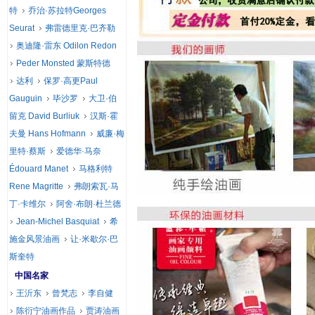
特
乔治·苏拉特Georges
Seurat
弗雷德里克·巴齐勒
奥迪隆·雷东 Odilon Redon
Peder Monsted 蒙斯特德
达利
保罗·高更Paul
Gauguin
毕沙罗
大卫·伯
留克 David Burliuk
汉斯·霍
夫曼 Hans Hofmann
威廉·梅
里特·蔡斯
爱德华·马奈
Édouard Manet
马格利特
Rene Magritte
弗朗索瓦·马
丁·卡维尔
阿舍·布朗·杜兰德
Jean-Michel Basquiat
希
施金风景油画
让·米歇尔·巴
斯奎特
中国名家
王沂东
曾梵志
李自健
陈衍宁油画作品
贾涛油画