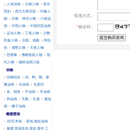
人体油画
古典人物
美女
贵妇
西方古典宫廷
印象人
联系方式：
物
宗教、神话人物
小孩油
画
中国人物
中国宫廷油画
*
验证码：
运动人物
工笔人物
少数
民族人物
京剧、戏曲
阿拉
伯
酒吧人物
天使人物
芭蕾舞
佛教敦煌人物
现
代人物
婚纱油画订做
动物
动物综合
鸡、鸭、鹅、家
禽油画
马油画
鸟系列
鱼、鲤鱼
牛油画
羊油画
狗油画
天鹅
孔雀
鹿油
画
狮子油画
雕塑壁画
3D艺术画
壁画,墙绘油画
雕塑 景观造形 摆设 摆件 工