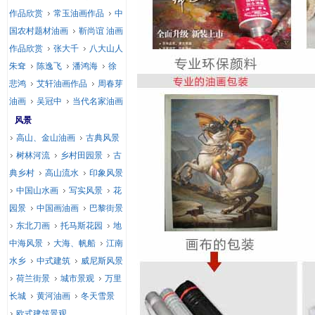
作品欣赏
常玉油画作品
中
国农村题材油画
靳尚谊 油画
作品欣赏
张大千
八大山人
朱耷
陈逸飞
潘鸿海
徐
悲鸿
艾轩油画作品
周春芽
油画
吴冠中
当代名家油画
风景
高山、金山油画
古典风景
树林河流
乡村田园景
古
典乡村
高山流水
印象风景
中国山水画
写实风景
花
园景
中国画油画
巴黎街景
东北刀画
托马斯花园
地
中海风景
大海、帆船
江南
水乡
中式建筑
威尼斯风景
荷兰街景
城市景观
万里
长城
黄河油画
冬天雪景
欧式建筑景观