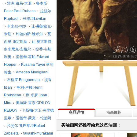
雅克·路易·大卫
鲁本斯
Peter Paul Rubens
拉斐尔
Raphael
列维坦Levitan
卡米耶·柯罗
让·弗朗索瓦·
米勒
约翰内斯·维米尔
瓦
西里·康定斯基
让·奥古斯特·
多米尼克·安格尔
提香·韦切
利奥
爱德华·霍珀 Edward
Hopper
Kusama Yayoi 草间
弥生
Amedeo Modigliani
布格罗 Bouguereau
提香
titian
亨利·卢梭 Henri
Rousseau
琼·米罗 Joan
Miro
奥迪隆·雷东 ODILON
REDON
卡斯帕·大卫·弗里德
商品详情
油画推荐
里希
爱德华·蒙克
伦勃朗
买油画网还推荐给您这些油画：
拉斐尔·扎巴莱塔Rafael
Zabaleta
takashi-murakami