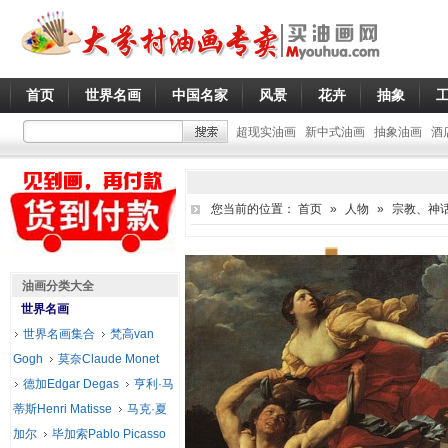
首页
世界名画
中国名家
风景
花卉
抽象
超现实油画
新中式油画
抽象油画
酒
您当前的位置：
首页
»
人物
»
宗教、神
油画分类大全
世界名画
世界名画集合
梵高van
Gogh
莫奈Claude Monet
德加Edgar Degas
亨利·马
蒂斯Henri Matisse
马克·夏
加尔
毕加索Pablo Picasso