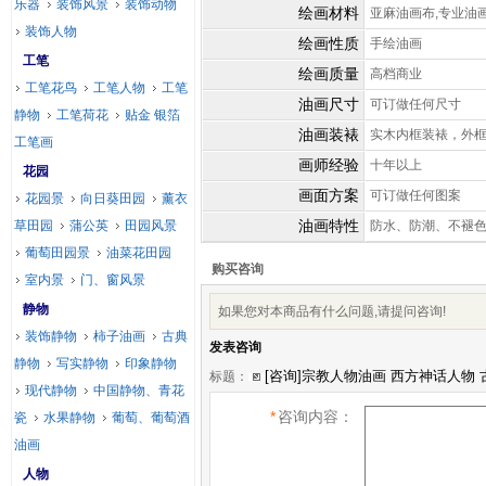
乐器
装饰风景
装饰动物
绘画材料
亚麻油画布,专业油
装饰人物
绘画性质
手绘油画
工笔
绘画质量
高档商业
工笔花鸟
工笔人物
工笔
油画尺寸
可订做任何尺寸
静物
工笔荷花
贴金 银箔
油画装裱
实木内框装裱，外
工笔画
画师经验
十年以上
花园
画面方案
可订做任何图案
花园景
向日葵田园
薰衣
油画特性
草田园
蒲公英
田园风景
防水、防潮、不褪
葡萄田园景
油菜花田园
购买咨询
室内景
门、窗风景
静物
如果您对本商品有什么问题,请提问咨询!
装饰静物
柿子油画
古典
发表咨询
静物
写实静物
印象静物
标题：
现代静物
中国静物、青花
*
咨询内容：
瓷
水果静物
葡萄、葡萄酒
油画
人物