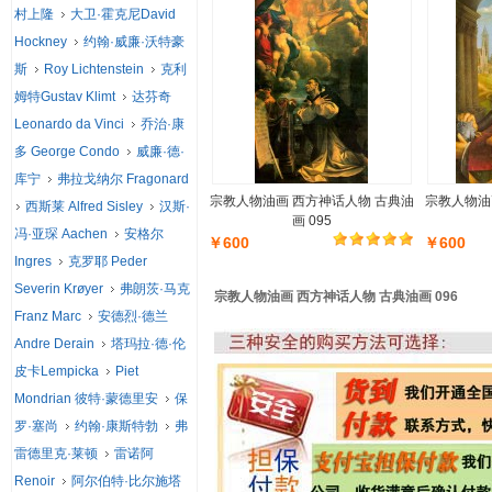
村上隆
大卫·霍克尼David
Hockney
约翰·威廉·沃特豪
斯
Roy Lichtenstein
克利
姆特Gustav Klimt
达芬奇
Leonardo da Vinci
乔治·康
多 George Condo
威廉·德·
库宁
弗拉戈纳尔 Fragonard
宗教人物油画 西方神话人物 古典油
宗教人物油
西斯莱 Alfred Sisley
汉斯·
画 095
冯·亚琛 Aachen
安格尔
￥600
￥600
Ingres
克罗耶 Peder
Severin Krøyer
弗朗茨·马克
宗教人物油画 西方神话人物 古典油画 096
Franz Marc
安德烈·德兰
Andre Derain
塔玛拉·德·伦
皮卡Lempicka
Piet
Mondrian 彼特·蒙德里安
保
罗·塞尚
约翰·康斯特勃
弗
雷德里克·莱顿
雷诺阿
Renoir
阿尔伯特·比尔施塔