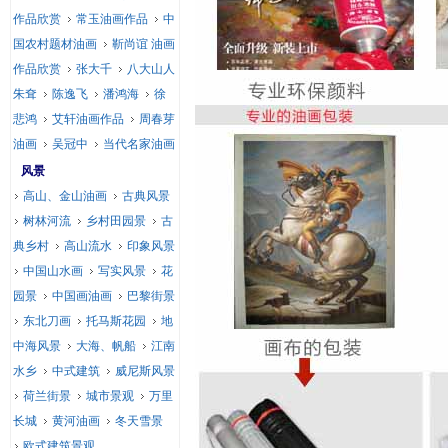
作品欣赏
常玉油画作品
中
国农村题材油画
靳尚谊 油画
作品欣赏
张大千
八大山人
朱耷
陈逸飞
潘鸿海
徐
悲鸿
艾轩油画作品
周春芽
油画
吴冠中
当代名家油画
风景
高山、金山油画
古典风景
树林河流
乡村田园景
古
典乡村
高山流水
印象风景
中国山水画
写实风景
花
园景
中国画油画
巴黎街景
东北刀画
托马斯花园
地
中海风景
大海、帆船
江南
水乡
中式建筑
威尼斯风景
荷兰街景
城市景观
万里
长城
黄河油画
冬天雪景
欧式建筑景观