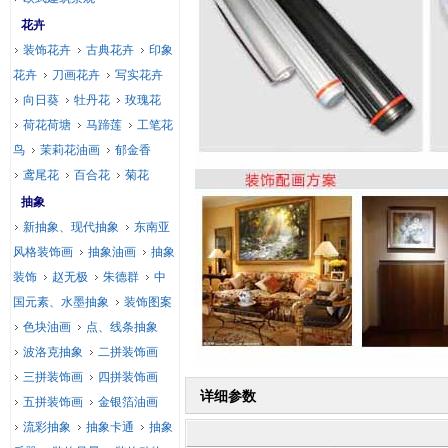
花卉
装饰花卉
古典花卉
印象
花卉
刀画花卉
写实花卉
向日葵
牡丹花
玫瑰花
荷花荷塘
马蹄莲
工笔花
鸟
茉莉花油画
郁金香
鸢尾花
百合花
菊花
抽象
新抽象、现代抽象
东南亚
风格装饰画
抽象油画
抽象
装饰
赵无极
朱德群
中
国元素、水墨抽象
装饰图案
色块油画
点、线条抽象
波洛克抽象
二拼装饰画
三拼装饰画
四拼装饰画
详细参数
五拼装饰画
金银箔油画
流彩抽象
抽象卡通
抽象