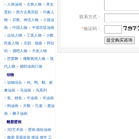
人体油画
古典人物
美女
贵妇
西方古典宫廷
印象人
联系方式：
物
宗教、神话人物
小孩油
画
中国人物
中国宫廷油画
*
验证码：
运动人物
工笔人物
少数
民族人物
京剧、戏曲
阿拉
伯
酒吧人物
天使人物
芭蕾舞
佛教敦煌人物
现
代人物
婚纱油画订做
动物
动物综合
鸡、鸭、鹅、家
禽油画
马油画
鸟系列
鱼、鲤鱼
牛油画
羊油画
狗油画
天鹅
孔雀
鹿油
画
狮子油画
雕塑壁画
3D艺术画
壁画,墙绘油画
雕塑 景观造形 摆设 摆件 工