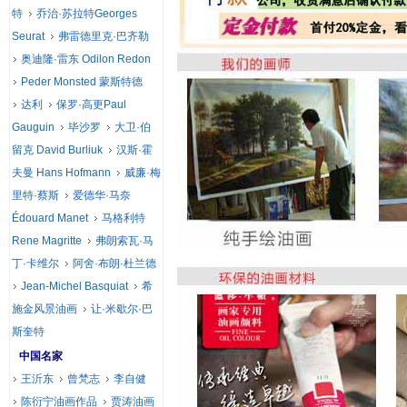
特
乔治·苏拉特Georges
Seurat
弗雷德里克·巴齐勒
奥迪隆·雷东 Odilon Redon
Peder Monsted 蒙斯特德
达利
保罗·高更Paul
Gauguin
毕沙罗
大卫·伯
留克 David Burliuk
汉斯·霍
夫曼 Hans Hofmann
威廉·梅
里特·蔡斯
爱德华·马奈
Édouard Manet
马格利特
Rene Magritte
弗朗索瓦·马
丁·卡维尔
阿舍·布朗·杜兰德
Jean-Michel Basquiat
希
施金风景油画
让·米歇尔·巴
斯奎特
中国名家
王沂东
曾梵志
李自健
陈衍宁油画作品
贾涛油画