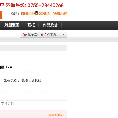
您好
！
[请登录]
[
QQ登录
]
[免费注册]
雕塑壁画
画框
作品欣赏
购物车中有
0
件商品
 124
装修风格：
欧美古典风格
，支持定制
规格列表»»