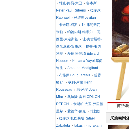
雅克·路易·大卫
鲁本斯
Peter Paul Rubens
拉斐尔
Raphael
列维坦Levitan
卡米耶·柯罗
让·弗朗索瓦·
米勒
约翰内斯·维米尔
瓦
西里·康定斯基
让·奥古斯特·
多米尼克·安格尔
提香·韦切
利奥
爱德华·霍珀 Edward
Hopper
Kusama Yayoi 草间
弥生
Amedeo Modigliani
布格罗 Bouguereau
提香
titian
亨利·卢梭 Henri
Rousseau
琼·米罗 Joan
Miro
奥迪隆·雷东 ODILON
REDON
卡斯帕·大卫·弗里德
商品详
里希
爱德华·蒙克
伦勃朗
买油画网
拉斐尔·扎巴莱塔Rafael
Zabaleta
takashi-murakami