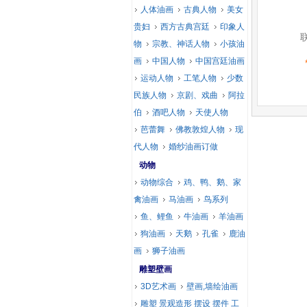
人体油画
古典人物
美女
贵妇
西方古典宫廷
印象人
物
宗教、神话人物
小孩油
画
中国人物
中国宫廷油画
运动人物
工笔人物
少数
民族人物
京剧、戏曲
阿拉
伯
酒吧人物
天使人物
芭蕾舞
佛教敦煌人物
现
代人物
婚纱油画订做
动物
动物综合
鸡、鸭、鹅、家
禽油画
马油画
鸟系列
鱼、鲤鱼
牛油画
羊油画
狗油画
天鹅
孔雀
鹿油
画
狮子油画
雕塑壁画
3D艺术画
壁画,墙绘油画
雕塑 景观造形 摆设 摆件 工