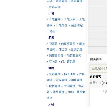
乐器
装饰风景
装饰动物
装饰人物
工笔
工笔花鸟
工笔人物
工笔
静物
工笔荷花
贴金 银箔
工笔画
花园
花园景
向日葵田园
薰衣
草田园
蒲公英
田园风景
葡萄田园景
油菜花田园
购买咨询
室内景
门、窗风景
静物
如果您对本
装饰静物
柿子油画
古典
发表咨询
静物
写实静物
印象静物
标题：
现代静物
中国静物、青花
*
瓷
水果静物
葡萄、葡萄酒
油画
人物