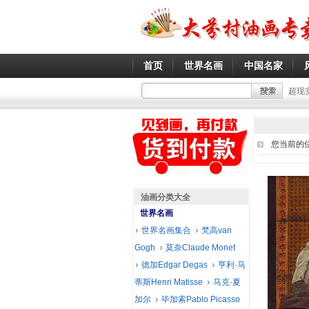
首页
世界名画
中国名家
超现
您当前的
油画分类大全
世界名画
世界名画集合
梵高van
Gogh
莫奈Claude Monet
德加Edgar Degas
亨利·马
蒂斯Henri Matisse
马克·夏
加尔
毕加索Pablo Picasso