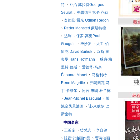
特
乔治·苏拉特Georges
Seurat
弗雷德里克·巴齐勒
奥迪隆·雷东 Odilon Redon
Peder Monsted 蒙斯特德
达利
保罗·高更Paul
Gauguin
毕沙罗
大卫·伯
留克 David Burliuk
汉斯·霍
夫曼 Hans Hofmann
威廉·梅
里特·蔡斯
爱德华·马奈
Édouard Manet
马格利特
Rene Magritte
弗朗索瓦·马
丁·卡维尔
阿舍·布朗·杜兰德
Jean-Michel Basquiat
希
施金风景油画
让·米歇尔·巴
斯奎特
中国名家
王沂东
曾梵志
李自健
陈衍宁油画作品
贾涛油画