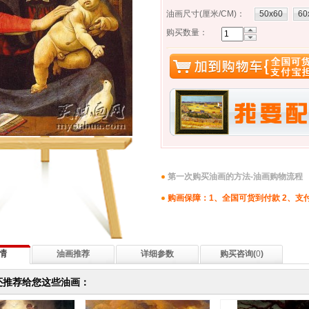
油画尺寸(厘米/CM)
：
50x60
60
购买数量：
第一次购买油画的方法-油画购物流程
购画保障：1、全国可货到付款 2、支
情
油画推荐
详细参数
购买咨询(
0
)
还推荐给您这些油画：