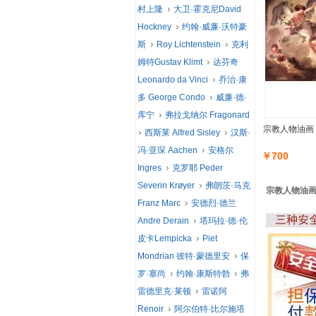
村上隆
大卫·霍克尼David
Hockney
约翰·威廉·沃特豪
斯
Roy Lichtenstein
克利
姆特Gustav Klimt
达芬奇
Leonardo da Vinci
乔治·康
多 George Condo
威廉·德·
库宁
弗拉戈纳尔 Fragonard
宗教人物油画
西斯莱 Alfred Sisley
汉斯·
冯·亚琛 Aachen
安格尔
￥700
Ingres
克罗耶 Peder
Severin Krøyer
弗朗茨·马克
宗教人物油画 
Franz Marc
安德烈·德兰
Andre Derain
塔玛拉·德·伦
皮卡Lempicka
Piet
Mondrian 彼特·蒙德里安
保
罗·塞尚
约翰·康斯特勃
弗
雷德里克·莱顿
雷诺阿
Renoir
阿尔伯特·比尔施塔