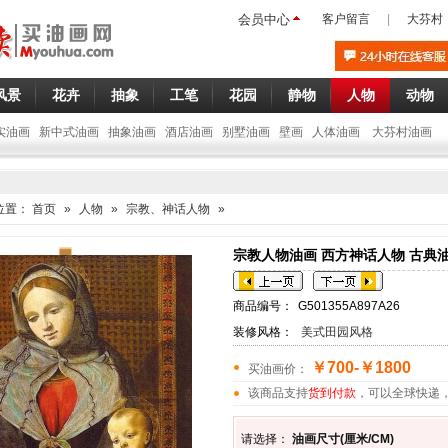
会员中心
客户留言
|
大芬村
风景
花卉
抽象
工笔
花园
静物
人物
动物
实油画
新中式油画
抽象油画
酒店油画
别墅油画
壁画
人体油画
大芬村油画
位置：
首页
»
人物
»
宗教、神话人物
»
宗教人物油画 西方神话人物 古典油画
商品编号：
G501355A897A26
装修风格：
美式田园风格
￥700-￥1800
买油画价：
该商品支持
货到付款
，可以全球快递
请选择：
油画尺寸(厘米/CM)