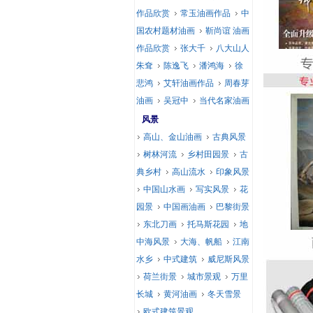
作品欣赏
常玉油画作品
中
国农村题材油画
靳尚谊 油画
作品欣赏
张大千
八大山人
朱耷
陈逸飞
潘鸿海
徐
悲鸿
艾轩油画作品
周春芽
油画
吴冠中
当代名家油画
风景
高山、金山油画
古典风景
树林河流
乡村田园景
古
典乡村
高山流水
印象风景
中国山水画
写实风景
花
园景
中国画油画
巴黎街景
东北刀画
托马斯花园
地
中海风景
大海、帆船
江南
水乡
中式建筑
威尼斯风景
荷兰街景
城市景观
万里
长城
黄河油画
冬天雪景
欧式建筑景观