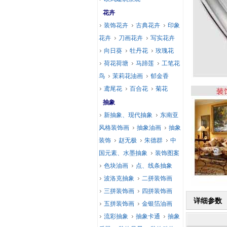
花卉
装饰花卉
古典花卉
印象
花卉
刀画花卉
写实花卉
向日葵
牡丹花
玫瑰花
荷花荷塘
马蹄莲
工笔花
鸟
茉莉花油画
郁金香
鸢尾花
百合花
菊花
抽象
新抽象、现代抽象
东南亚
风格装饰画
抽象油画
抽象
装饰
赵无极
朱德群
中
国元素、水墨抽象
装饰图案
色块油画
点、线条抽象
波洛克抽象
二拼装饰画
三拼装饰画
四拼装饰画
详细参数
五拼装饰画
金银箔油画
流彩抽象
抽象卡通
抽象