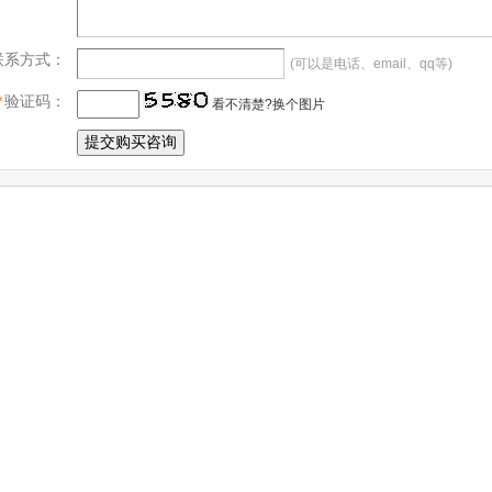
联系方式：
(可以是电话、email、qq等)
*
验证码：
看不清楚?换个图片