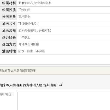
绘画材料
亚麻油画布,专业油画颜料
绘画性质
手绘油画
绘画质量
高档商业
油画尺寸
可订做任何尺寸
油画装裱
实木内框装裱，外框可配
画师经验
十年以上
画面方案
可订做任何图案
油画特性
防水、防潮、不褪色
商品有什么问题,请提问咨询!
咨询内容：