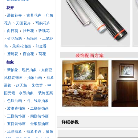
花卉
装饰花卉
古典花卉
印象
花卉
刀画花卉
写实花卉
向日葵
牡丹花
玫瑰花
荷花荷塘
马蹄莲
工笔花
鸟
茉莉花油画
郁金香
鸢尾花
百合花
菊花
抽象
新抽象、现代抽象
东南亚
风格装饰画
抽象油画
抽象
装饰
赵无极
朱德群
中
国元素、水墨抽象
装饰图案
色块油画
点、线条抽象
波洛克抽象
二拼装饰画
三拼装饰画
四拼装饰画
详细参数
五拼装饰画
金银箔油画
流彩抽象
抽象卡通
抽象