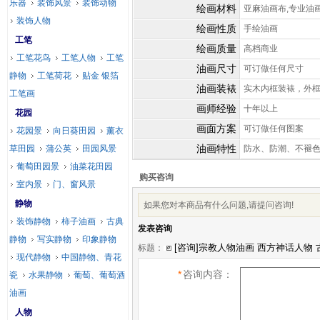
乐器
装饰风景
装饰动物
绘画材料
亚麻油画布,专业油
装饰人物
绘画性质
手绘油画
工笔
绘画质量
高档商业
工笔花鸟
工笔人物
工笔
油画尺寸
可订做任何尺寸
静物
工笔荷花
贴金 银箔
油画装裱
实木内框装裱，外
工笔画
画师经验
十年以上
花园
画面方案
可订做任何图案
花园景
向日葵田园
薰衣
油画特性
草田园
蒲公英
田园风景
防水、防潮、不褪
葡萄田园景
油菜花田园
购买咨询
室内景
门、窗风景
静物
如果您对本商品有什么问题,请提问咨询!
装饰静物
柿子油画
古典
发表咨询
静物
写实静物
印象静物
标题：
现代静物
中国静物、青花
*
咨询内容：
瓷
水果静物
葡萄、葡萄酒
油画
人物