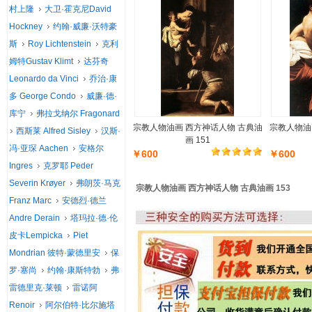
村上隆
大卫·霍克尼David
Hockney
约翰·威廉·沃特豪
斯
Roy Lichtenstein
克利
姆特Gustav Klimt
达芬奇
Leonardo da Vinci
乔治·康
多 George Condo
威廉·德·
库宁
弗拉戈纳尔 Fragonard
宗教人物油画 西方神话人物 古典油
宗教人物油
西斯莱 Alfred Sisley
汉斯·
画 151
冯·亚琛 Aachen
安格尔
￥600
￥600
Ingres
克罗耶 Peder
Severin Krøyer
弗朗茨·马克
宗教人物油画 西方神话人物 古典油画 153
Franz Marc
安德烈·德兰
Andre Derain
塔玛拉·德·伦
皮卡Lempicka
Piet
Mondrian 彼特·蒙德里安
保
罗·塞尚
约翰·康斯特勃
弗
雷德里克·莱顿
雷诺阿
Renoir
阿尔伯特·比尔施塔