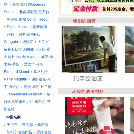
特
乔治·苏拉特Georges
Seurat
弗雷德里克·巴齐勒
奥迪隆·雷东 Odilon Redon
Peder Monsted 蒙斯特德
达利
保罗·高更Paul
Gauguin
毕沙罗
大卫·伯
留克 David Burliuk
汉斯·霍
夫曼 Hans Hofmann
威廉·梅
里特·蔡斯
爱德华·马奈
Édouard Manet
马格利特
Rene Magritte
弗朗索瓦·马
丁·卡维尔
阿舍·布朗·杜兰德
Jean-Michel Basquiat
希
施金风景油画
让·米歇尔·巴
斯奎特
中国名家
王沂东
曾梵志
李自健
陈衍宁油画作品
贾涛油画