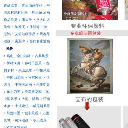
作品欣赏
常玉油画作品
中
国农村题材油画
靳尚谊 油画
作品欣赏
张大千
八大山人
朱耷
陈逸飞
潘鸿海
徐
悲鸿
艾轩油画作品
周春芽
油画
吴冠中
当代名家油画
风景
高山、金山油画
古典风景
树林河流
乡村田园景
古
典乡村
高山流水
印象风景
中国山水画
写实风景
花
园景
中国画油画
巴黎街景
东北刀画
托马斯花园
地
中海风景
大海、帆船
江南
水乡
中式建筑
威尼斯风景
荷兰街景
城市景观
万里
长城
黄河油画
冬天雪景
欧式建筑景观