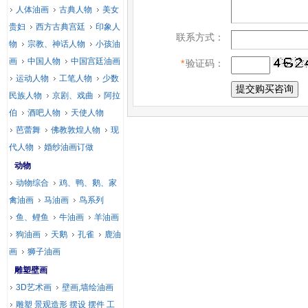
人体油画
古典人物
美女
贵妇
西方古典宫廷
印象人
联系方式：
物
宗教、神话人物
小孩油
画
中国人物
中国宫廷油画
*
验证码：
运动人物
工笔人物
少数
民族人物
京剧、戏曲
阿拉
伯
酒吧人物
天使人物
芭蕾舞
佛教敦煌人物
现
代人物
婚纱油画订做
动物
动物综合
鸡、鸭、鹅、家
禽油画
马油画
鸟系列
鱼、鲤鱼
牛油画
羊油画
狗油画
天鹅
孔雀
鹿油
画
狮子油画
雕塑壁画
3D艺术画
壁画,墙绘油画
雕塑 景观造形 摆设 摆件 工