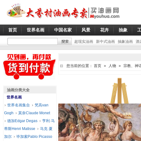
首页
世界名画
中国名家
风景
花卉
抽象
超现实油画
新中式油画
抽象油画
酒
您当前的位置：
首页
»
人物
»
宗教、神
油画分类大全
世界名画
世界名画集合
梵高van
Gogh
莫奈Claude Monet
德加Edgar Degas
亨利·马
蒂斯Henri Matisse
马克·夏
加尔
毕加索Pablo Picasso