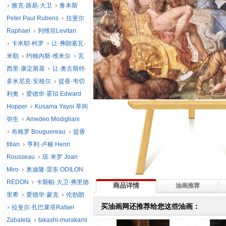
雅克·路易·大卫
鲁本斯
Peter Paul Rubens
拉斐尔
Raphael
列维坦Levitan
卡米耶·柯罗
让·弗朗索瓦·
米勒
约翰内斯·维米尔
瓦
西里·康定斯基
让·奥古斯特·
多米尼克·安格尔
提香·韦切
利奥
爱德华·霍珀 Edward
Hopper
Kusama Yayoi 草间
弥生
Amedeo Modigliani
布格罗 Bouguereau
提香
titian
亨利·卢梭 Henri
Rousseau
琼·米罗 Joan
Miro
奥迪隆·雷东 ODILON
REDON
卡斯帕·大卫·弗里德
商品详情
油画推荐
里希
爱德华·蒙克
伦勃朗
买油画网还推荐给您这些油画：
拉斐尔·扎巴莱塔Rafael
Zabaleta
takashi-murakami