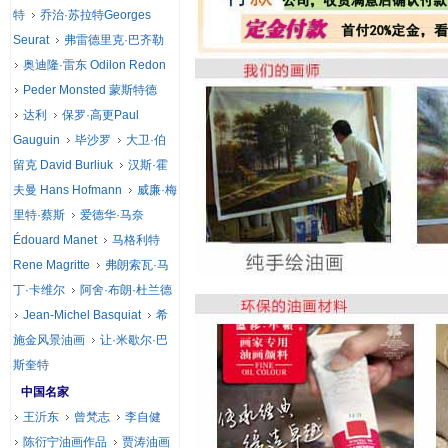
特
乔治·苏拉特Georges
Seurat
弗雷德里克·巴齐勒
奥迪隆·雷东 Odilon Redon
Peder Monsted 蒙斯特德
达利
保罗·高更Paul
Gauguin
毕沙罗
大卫·伯
留克 David Burliuk
汉斯·霍
夫曼 Hans Hofmann
威廉·梅
里特·蔡斯
爱德华·马奈
Édouard Manet
马格利特
Rene Magritte
弗朗索瓦·马
丁·卡维尔
阿舍·布朗·杜兰德
Jean-Michel Basquiat
希
施金风景油画
让·米歇尔·巴
斯奎特
中国名家
王沂东
曾梵志
李自健
陈衍宁油画作品
贾涛油画