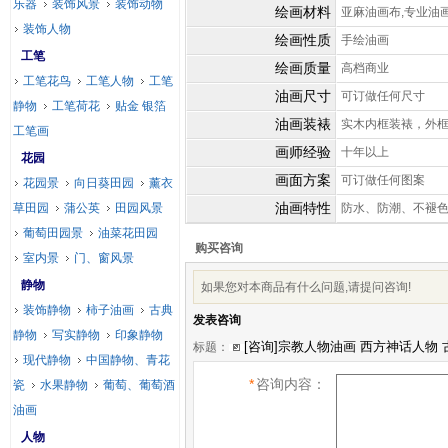
乐器
装饰风景
装饰动物
绘画材料
亚麻油画布,专业油
装饰人物
绘画性质
手绘油画
工笔
绘画质量
高档商业
工笔花鸟
工笔人物
工笔
油画尺寸
可订做任何尺寸
静物
工笔荷花
贴金 银箔
油画装裱
实木内框装裱，外
工笔画
画师经验
十年以上
花园
画面方案
可订做任何图案
花园景
向日葵田园
薰衣
油画特性
草田园
蒲公英
田园风景
防水、防潮、不褪
葡萄田园景
油菜花田园
购买咨询
室内景
门、窗风景
静物
如果您对本商品有什么问题,请提问咨询!
装饰静物
柿子油画
古典
发表咨询
静物
写实静物
印象静物
标题：
现代静物
中国静物、青花
*
咨询内容：
瓷
水果静物
葡萄、葡萄酒
油画
人物