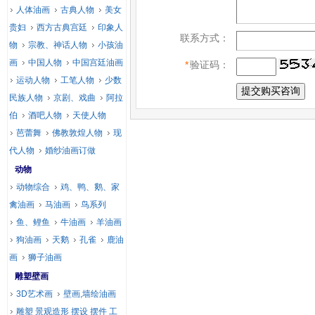
人体油画
古典人物
美女
贵妇
西方古典宫廷
印象人
联系方式：
物
宗教、神话人物
小孩油
画
中国人物
中国宫廷油画
*
验证码：
运动人物
工笔人物
少数
民族人物
京剧、戏曲
阿拉
伯
酒吧人物
天使人物
芭蕾舞
佛教敦煌人物
现
代人物
婚纱油画订做
动物
动物综合
鸡、鸭、鹅、家
禽油画
马油画
鸟系列
鱼、鲤鱼
牛油画
羊油画
狗油画
天鹅
孔雀
鹿油
画
狮子油画
雕塑壁画
3D艺术画
壁画,墙绘油画
雕塑 景观造形 摆设 摆件 工