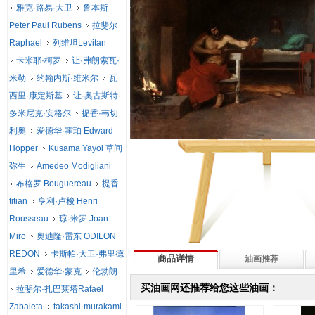
雅克·路易·大卫
鲁本斯
Peter Paul Rubens
拉斐尔
Raphael
列维坦Levitan
卡米耶·柯罗
让·弗朗索瓦·
米勒
约翰内斯·维米尔
瓦
西里·康定斯基
让·奥古斯特·
多米尼克·安格尔
提香·韦切
利奥
爱德华·霍珀 Edward
Hopper
Kusama Yayoi 草间
弥生
Amedeo Modigliani
布格罗 Bouguereau
提香
titian
亨利·卢梭 Henri
Rousseau
琼·米罗 Joan
Miro
奥迪隆·雷东 ODILON
REDON
卡斯帕·大卫·弗里德
商品详情
油画推荐
里希
爱德华·蒙克
伦勃朗
买油画网还推荐给您这些油画：
拉斐尔·扎巴莱塔Rafael
Zabaleta
takashi-murakami