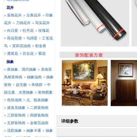
花卉
装饰花卉
古典花卉
印象
花卉
刀画花卉
写实花卉
向日葵
牡丹花
玫瑰花
荷花荷塘
马蹄莲
工笔花
鸟
茉莉花油画
郁金香
鸢尾花
百合花
菊花
抽象
新抽象、现代抽象
东南亚
风格装饰画
抽象油画
抽象
装饰
赵无极
朱德群
中
国元素、水墨抽象
装饰图案
色块油画
点、线条抽象
波洛克抽象
二拼装饰画
三拼装饰画
四拼装饰画
详细参数
五拼装饰画
金银箔油画
流彩抽象
抽象卡通
抽象