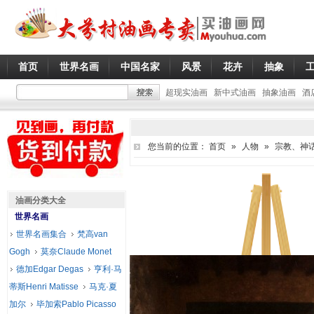
首页
世界名画
中国名家
风景
花卉
抽象
超现实油画
新中式油画
抽象油画
酒
您当前的位置：
首页
»
人物
»
宗教、神
油画分类大全
世界名画
世界名画集合
梵高van
Gogh
莫奈Claude Monet
德加Edgar Degas
亨利·马
蒂斯Henri Matisse
马克·夏
加尔
毕加索Pablo Picasso