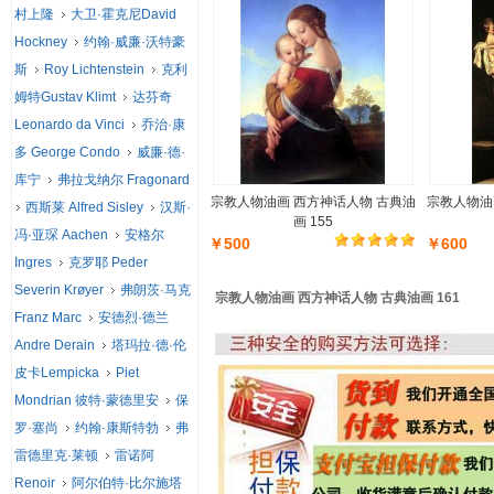
村上隆
大卫·霍克尼David
Hockney
约翰·威廉·沃特豪
斯
Roy Lichtenstein
克利
姆特Gustav Klimt
达芬奇
Leonardo da Vinci
乔治·康
多 George Condo
威廉·德·
库宁
弗拉戈纳尔 Fragonard
宗教人物油画 西方神话人物 古典油
宗教人物油
西斯莱 Alfred Sisley
汉斯·
画 155
冯·亚琛 Aachen
安格尔
￥500
￥600
Ingres
克罗耶 Peder
Severin Krøyer
弗朗茨·马克
宗教人物油画 西方神话人物 古典油画 161
Franz Marc
安德烈·德兰
Andre Derain
塔玛拉·德·伦
皮卡Lempicka
Piet
Mondrian 彼特·蒙德里安
保
罗·塞尚
约翰·康斯特勃
弗
雷德里克·莱顿
雷诺阿
Renoir
阿尔伯特·比尔施塔