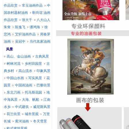
作品欣赏
常玉油画作品
中
国农村题材油画
靳尚谊 油画
作品欣赏
张大千
八大山人
朱耷
陈逸飞
潘鸿海
徐
悲鸿
艾轩油画作品
周春芽
油画
吴冠中
当代名家油画
风景
高山、金山油画
古典风景
树林河流
乡村田园景
古
典乡村
高山流水
印象风景
中国山水画
写实风景
花
园景
中国画油画
巴黎街景
东北刀画
托马斯花园
地
中海风景
大海、帆船
江南
水乡
中式建筑
威尼斯风景
荷兰街景
城市景观
万里
长城
黄河油画
冬天雪景
欧式建筑景观