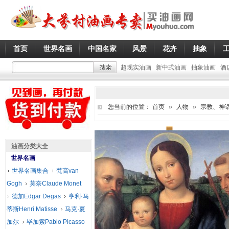
首页
世界名画
中国名家
风景
花卉
抽象
超现实油画
新中式油画
抽象油画
酒
您当前的位置：
首页
»
人物
»
宗教、神
油画分类大全
世界名画
世界名画集合
梵高van
Gogh
莫奈Claude Monet
德加Edgar Degas
亨利·马
蒂斯Henri Matisse
马克·夏
加尔
毕加索Pablo Picasso