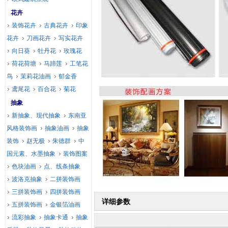
花卉
装饰花卉
古典花卉
印象
花卉
刀画花卉
写实花卉
向日葵
牡丹花
玫瑰花
荷花荷塘
马蹄莲
工笔花
鸟
茉莉花油画
郁金香
鸢尾花
百合花
菊花
抽象
新抽象、现代抽象
东南亚
风格装饰画
抽象油画
抽象
装饰
赵无极
朱德群
中
国元素、水墨抽象
装饰图案
色块油画
点、线条抽象
波洛克抽象
二拼装饰画
三拼装饰画
四拼装饰画
详细参数
五拼装饰画
金银箔油画
流彩抽象
抽象卡通
抽象