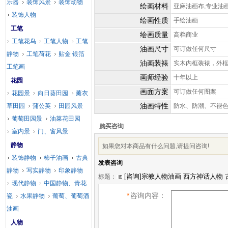
乐器
装饰风景
装饰动物
绘画材料
亚麻油画布,专业油
装饰人物
绘画性质
手绘油画
工笔
绘画质量
高档商业
工笔花鸟
工笔人物
工笔
油画尺寸
可订做任何尺寸
静物
工笔荷花
贴金 银箔
油画装裱
实木内框装裱，外
工笔画
画师经验
十年以上
花园
画面方案
可订做任何图案
花园景
向日葵田园
薰衣
油画特性
草田园
蒲公英
田园风景
防水、防潮、不褪
葡萄田园景
油菜花田园
购买咨询
室内景
门、窗风景
静物
如果您对本商品有什么问题,请提问咨询!
装饰静物
柿子油画
古典
发表咨询
静物
写实静物
印象静物
标题：
现代静物
中国静物、青花
*
咨询内容：
瓷
水果静物
葡萄、葡萄酒
油画
人物