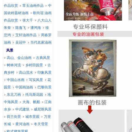
作品欣赏
常玉油画作品
中
国农村题材油画
靳尚谊 油画
作品欣赏
张大千
八大山人
朱耷
陈逸飞
潘鸿海
徐
悲鸿
艾轩油画作品
周春芽
油画
吴冠中
当代名家油画
风景
高山、金山油画
古典风景
树林河流
乡村田园景
古
典乡村
高山流水
印象风景
中国山水画
写实风景
花
园景
中国画油画
巴黎街景
东北刀画
托马斯花园
地
中海风景
大海、帆船
江南
水乡
中式建筑
威尼斯风景
荷兰街景
城市景观
万里
长城
黄河油画
冬天雪景
欧式建筑景观