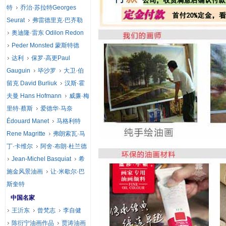
特
乔治·苏拉特Georges
Seurat
弗雷德里克·巴齐勒
奥迪隆·雷东 Odilon Redon
Peder Monsted 蒙斯特德
达利
保罗·高更Paul
Gauguin
毕沙罗
大卫·伯
留克 David Burliuk
汉斯·霍
夫曼 Hans Hofmann
威廉·梅
里特·蔡斯
爱德华·马奈
Édouard Manet
马格利特
Rene Magritte
弗朗索瓦·马
丁·卡维尔
阿舍·布朗·杜兰德
Jean-Michel Basquiat
希
施金风景油画
让·米歇尔·巴
斯奎特
中国名家
王沂东
曾梵志
李自健
陈衍宁油画作品
贾涛油画