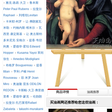
雅克·路易·大卫
鲁本斯
Peter Paul Rubens
拉斐尔
Raphael
列维坦Levitan
卡米耶·柯罗
让·弗朗索瓦·
米勒
约翰内斯·维米尔
瓦
西里·康定斯基
让·奥古斯特·
多米尼克·安格尔
提香·韦切
利奥
爱德华·霍珀 Edward
Hopper
Kusama Yayoi 草间
弥生
Amedeo Modigliani
布格罗 Bouguereau
提香
titian
亨利·卢梭 Henri
Rousseau
琼·米罗 Joan
Miro
奥迪隆·雷东 ODILON
REDON
卡斯帕·大卫·弗里德
商品详情
油画推荐
里希
爱德华·蒙克
伦勃朗
买油画网还推荐给您这些油画：
拉斐尔·扎巴莱塔Rafael
Zabaleta
takashi-murakami