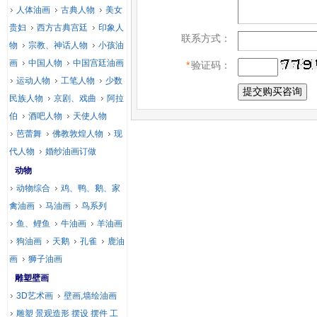
人体油画
古典人物
美女
贵妇
西方古典宫廷
印象人
联系方式：
物
宗教、神话人物
小孩油
画
中国人物
中国宫廷油画
*
验证码：
运动人物
工笔人物
少数
民族人物
京剧、戏曲
阿拉
伯
酒吧人物
天使人物
芭蕾舞
佛教敦煌人物
现
代人物
婚纱油画订做
动物
动物综合
鸡、鸭、鹅、家
禽油画
马油画
鸟系列
鱼、鲤鱼
牛油画
羊油画
狗油画
天鹅
孔雀
鹿油
画
狮子油画
雕塑壁画
3D艺术画
壁画,墙绘油画
雕塑 景观造形 摆设 摆件 工