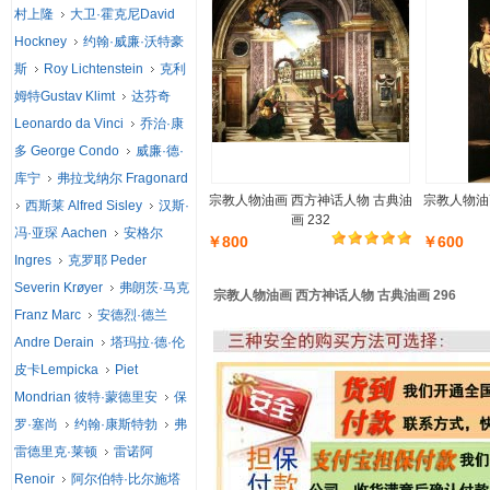
村上隆
大卫·霍克尼David
Hockney
约翰·威廉·沃特豪
斯
Roy Lichtenstein
克利
姆特Gustav Klimt
达芬奇
Leonardo da Vinci
乔治·康
多 George Condo
威廉·德·
库宁
弗拉戈纳尔 Fragonard
宗教人物油画 西方神话人物 古典油
宗教人物油
西斯莱 Alfred Sisley
汉斯·
画 232
冯·亚琛 Aachen
安格尔
￥800
￥600
Ingres
克罗耶 Peder
Severin Krøyer
弗朗茨·马克
宗教人物油画 西方神话人物 古典油画 296
Franz Marc
安德烈·德兰
Andre Derain
塔玛拉·德·伦
皮卡Lempicka
Piet
Mondrian 彼特·蒙德里安
保
罗·塞尚
约翰·康斯特勃
弗
雷德里克·莱顿
雷诺阿
Renoir
阿尔伯特·比尔施塔