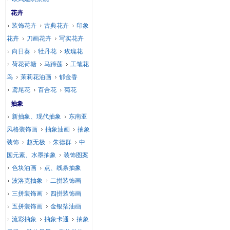
花卉
装饰花卉
古典花卉
印象
花卉
刀画花卉
写实花卉
向日葵
牡丹花
玫瑰花
荷花荷塘
马蹄莲
工笔花
鸟
茉莉花油画
郁金香
鸢尾花
百合花
菊花
抽象
新抽象、现代抽象
东南亚
风格装饰画
抽象油画
抽象
装饰
赵无极
朱德群
中
国元素、水墨抽象
装饰图案
色块油画
点、线条抽象
波洛克抽象
二拼装饰画
三拼装饰画
四拼装饰画
五拼装饰画
金银箔油画
流彩抽象
抽象卡通
抽象