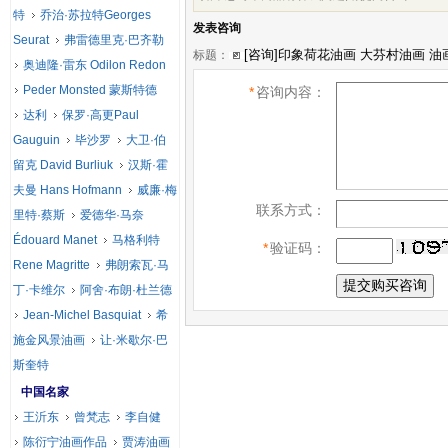
特
乔治·苏拉特Georges
发表咨询
Seurat
弗雷德里克·巴齐勒
标题：
奥迪隆·雷东 Odilon Redon
Peder Monsted 蒙斯特德
*
咨询内容：
达利
保罗·高更Paul
Gauguin
毕沙罗
大卫·伯
留克 David Burliuk
汉斯·霍
夫曼 Hans Hofmann
威廉·梅
联系方式：
里特·蔡斯
爱德华·马奈
Édouard Manet
马格利特
*
验证码：
Rene Magritte
弗朗索瓦·马
丁·卡维尔
阿舍·布朗·杜兰德
Jean-Michel Basquiat
希
施金风景油画
让·米歇尔·巴
斯奎特
中国名家
王沂东
曾梵志
李自健
陈衍宁油画作品
贾涛油画