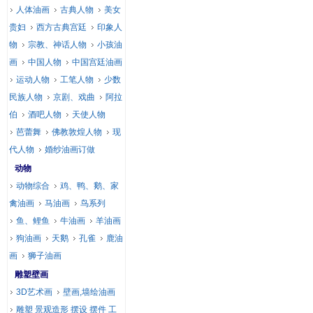
人体油画
古典人物
美女
贵妇
西方古典宫廷
印象人
物
宗教、神话人物
小孩油
画
中国人物
中国宫廷油画
运动人物
工笔人物
少数
民族人物
京剧、戏曲
阿拉
伯
酒吧人物
天使人物
芭蕾舞
佛教敦煌人物
现
代人物
婚纱油画订做
动物
动物综合
鸡、鸭、鹅、家
禽油画
马油画
鸟系列
鱼、鲤鱼
牛油画
羊油画
狗油画
天鹅
孔雀
鹿油
画
狮子油画
雕塑壁画
3D艺术画
壁画,墙绘油画
雕塑 景观造形 摆设 摆件 工