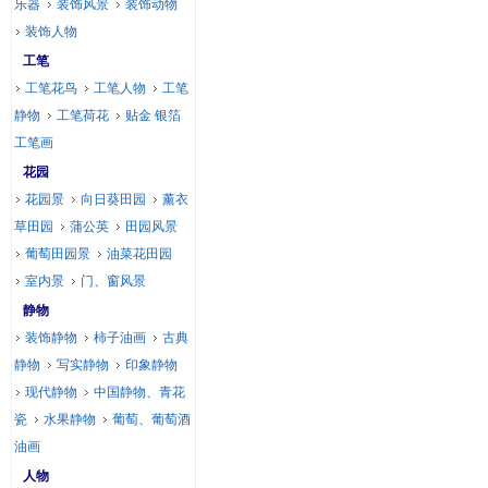
乐器
装饰风景
装饰动物
装饰人物
工笔
工笔花鸟
工笔人物
工笔
静物
工笔荷花
贴金 银箔
工笔画
花园
花园景
向日葵田园
薰衣
草田园
蒲公英
田园风景
葡萄田园景
油菜花田园
室内景
门、窗风景
静物
装饰静物
柿子油画
古典
静物
写实静物
印象静物
现代静物
中国静物、青花
瓷
水果静物
葡萄、葡萄酒
油画
人物