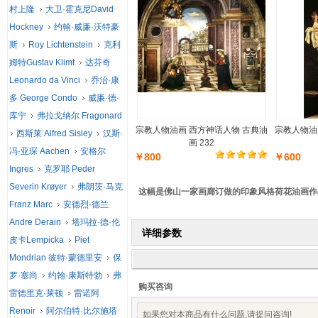
村上隆
大卫·霍克尼David
Hockney
约翰·威廉·沃特豪
斯
Roy Lichtenstein
克利
姆特Gustav Klimt
达芬奇
Leonardo da Vinci
乔治·康
多 George Condo
威廉·德·
库宁
弗拉戈纳尔 Fragonard
宗教人物油画 西方神话人物 古典油
宗教人物油
西斯莱 Alfred Sisley
汉斯·
画 232
冯·亚琛 Aachen
安格尔
￥800
￥600
Ingres
克罗耶 Peder
Severin Krøyer
弗朗茨·马克
这幅是佛山一家画廊订做的印象风格荷花油画作
Franz Marc
安德烈·德兰
Andre Derain
塔玛拉·德·伦
详细参数
皮卡Lempicka
Piet
Mondrian 彼特·蒙德里安
保
罗·塞尚
约翰·康斯特勃
弗
购买咨询
雷德里克·莱顿
雷诺阿
Renoir
阿尔伯特·比尔施塔
如果您对本商品有什么问题,请提问咨询!