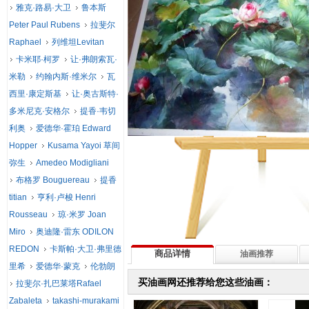
雅克·路易·大卫
鲁本斯
Peter Paul Rubens
拉斐尔
Raphael
列维坦Levitan
卡米耶·柯罗
让·弗朗索瓦·
米勒
约翰内斯·维米尔
瓦
西里·康定斯基
让·奥古斯特·
多米尼克·安格尔
提香·韦切
利奥
爱德华·霍珀 Edward
Hopper
Kusama Yayoi 草间
弥生
Amedeo Modigliani
布格罗 Bouguereau
提香
titian
亨利·卢梭 Henri
Rousseau
琼·米罗 Joan
Miro
奥迪隆·雷东 ODILON
REDON
卡斯帕·大卫·弗里德
商品详情
油画推荐
里希
爱德华·蒙克
伦勃朗
买油画网还推荐给您这些油画：
拉斐尔·扎巴莱塔Rafael
Zabaleta
takashi-murakami