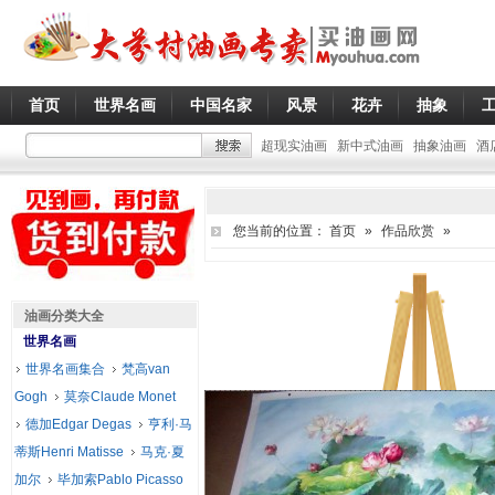
首页
世界名画
中国名家
风景
花卉
抽象
超现实油画
新中式油画
抽象油画
酒
您当前的位置：
首页
»
作品欣赏
»
油画分类大全
世界名画
世界名画集合
梵高van
Gogh
莫奈Claude Monet
德加Edgar Degas
亨利·马
蒂斯Henri Matisse
马克·夏
加尔
毕加索Pablo Picasso