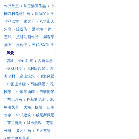
作品欣赏
常玉油画作品
中
国农村题材油画
靳尚谊 油画
作品欣赏
张大千
八大山人
朱耷
陈逸飞
潘鸿海
徐
悲鸿
艾轩油画作品
周春芽
油画
吴冠中
当代名家油画
风景
高山、金山油画
古典风景
树林河流
乡村田园景
古
典乡村
高山流水
印象风景
中国山水画
写实风景
花
园景
中国画油画
巴黎街景
东北刀画
托马斯花园
地
中海风景
大海、帆船
江南
水乡
中式建筑
威尼斯风景
荷兰街景
城市景观
万里
长城
黄河油画
冬天雪景
欧式建筑景观