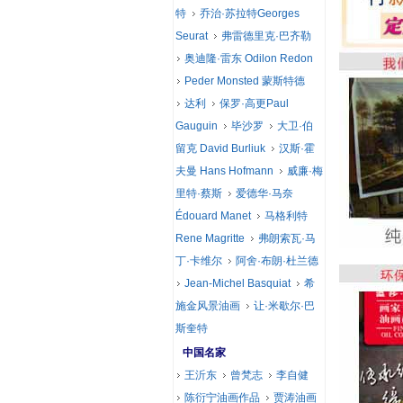
特
乔治·苏拉特Georges
Seurat
弗雷德里克·巴齐勒
奥迪隆·雷东 Odilon Redon
Peder Monsted 蒙斯特德
达利
保罗·高更Paul
Gauguin
毕沙罗
大卫·伯
留克 David Burliuk
汉斯·霍
夫曼 Hans Hofmann
威廉·梅
里特·蔡斯
爱德华·马奈
Édouard Manet
马格利特
Rene Magritte
弗朗索瓦·马
丁·卡维尔
阿舍·布朗·杜兰德
Jean-Michel Basquiat
希
施金风景油画
让·米歇尔·巴
斯奎特
中国名家
王沂东
曾梵志
李自健
陈衍宁油画作品
贾涛油画