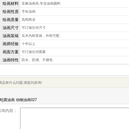
绘画材料
亚麻油画布,专业油画颜料
绘画性质
手绘油画
绘画质量
高档商业
油画尺寸
可订做任何尺寸
油画装裱
实木内框装裱，外框可配
画师经验
十年以上
画面方案
可订做任何图案
油画特性
防水、防潮、不褪色
商品有什么问题,请提问咨询!
咨询内容：