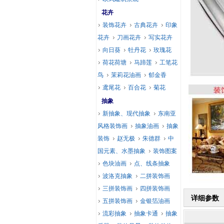
花卉
装饰花卉
古典花卉
印象
花卉
刀画花卉
写实花卉
向日葵
牡丹花
玫瑰花
荷花荷塘
马蹄莲
工笔花
鸟
茉莉花油画
郁金香
鸢尾花
百合花
菊花
抽象
新抽象、现代抽象
东南亚
风格装饰画
抽象油画
抽象
装饰
赵无极
朱德群
中
国元素、水墨抽象
装饰图案
色块油画
点、线条抽象
波洛克抽象
二拼装饰画
三拼装饰画
四拼装饰画
详细参数
五拼装饰画
金银箔油画
流彩抽象
抽象卡通
抽象