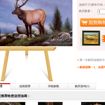
油画尺寸(厘米/CM)
购买数量：
第一次购买油画的方
购画保障：1、全国
情
油画推荐
详细参数
购买咨询(
0
)
还推荐给您这些油画：