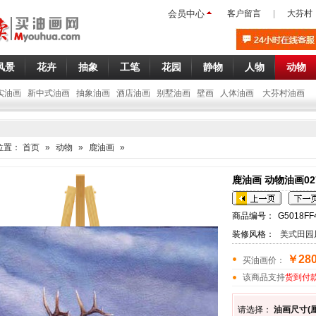
会员中心
客户留言
|
大芬村
风景
花卉
抽象
工笔
花园
静物
人物
动物
实油画
新中式油画
抽象油画
酒店油画
别墅油画
壁画
人体油画
大芬村油画
位置：
首页
»
动物
»
鹿油画
»
鹿油画 动物油画02
商品编号：
G5018FF
装修风格：
美式田园
￥280
买油画价：
该商品支持
货到付
请选择：
油画尺寸(厘