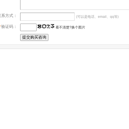
联系方式：
(可以是电话、email、qq等)
*
验证码：
看不清楚?换个图片