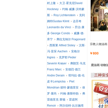
村上隆
大卫·霍克尼David
Hockney
约翰·威廉·沃特豪
斯
Roy Lichtenstein
克利
姆特Gustav Klimt
达芬奇
Leonardo da Vinci
乔治·康
多 George Condo
威廉·德·
库宁
弗拉戈纳尔 Fragonard
宗教人物油画
西斯莱 Alfred Sisley
汉斯·
冯·亚琛 Aachen
安格尔
￥800
Ingres
克罗耶 Peder
Severin Krøyer
弗朗茨·马克
鹿油画 动物油
Franz Marc
安德烈·德兰
Andre Derain
塔玛拉·德·伦
皮卡Lempicka
Piet
Mondrian 彼特·蒙德里安
保
罗·塞尚
约翰·康斯特勃
弗
雷德里克·莱顿
雷诺阿
Renoir
阿尔伯特·比尔施塔