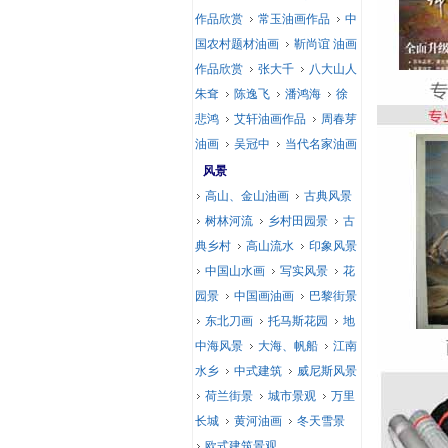
作品欣赏
常玉油画作品
中
国农村题材油画
靳尚谊 油画
作品欣赏
张大千
八大山人
朱耷
陈逸飞
潘鸿海
徐
悲鸿
艾轩油画作品
周春芽
油画
吴冠中
当代名家油画
风景
高山、金山油画
古典风景
树林河流
乡村田园景
古
典乡村
高山流水
印象风景
中国山水画
写实风景
花
园景
中国画油画
巴黎街景
东北刀画
托马斯花园
地
中海风景
大海、帆船
江南
水乡
中式建筑
威尼斯风景
荷兰街景
城市景观
万里
长城
黄河油画
冬天雪景
欧式建筑景观