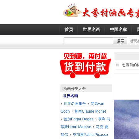
首页
世界名画
中国名家
超现
您当前的
油画分类大全
世界名画
世界名画集合
梵高van
Gogh
莫奈Claude Monet
德加Edgar Degas
亨利·马
蒂斯Henri Matisse
马克·夏
加尔
毕加索Pablo Picasso