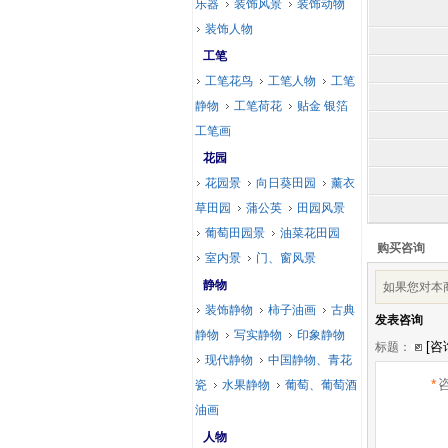
乐器
装饰风景
装饰动物
装饰人物
工笔
工笔花鸟
工笔人物
工笔
静物
工笔荷花
贴金 银箔
工笔画
花园
花园景
向日葵田园
薰衣
草田园
蒲公英
田园风景
葡萄田园景
油菜花田园
购买咨询
室内景
门、窗风景
静物
如果您对本
装饰静物
柿子油画
古典
发表咨询
静物
写实静物
印象静物
标题：
现代静物
中国静物、青花
*
瓷
水果静物
葡萄、葡萄酒
油画
人物