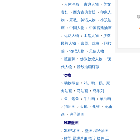
人体油画
古典人物
美女
贵妇
西方古典宫廷
印象人
物
宗教、神话人物
小孩油
画
中国人物
中国宫廷油画
运动人物
工笔人物
少数
民族人物
京剧、戏曲
阿拉
伯
酒吧人物
天使人物
芭蕾舞
佛教敦煌人物
现
代人物
婚纱油画订做
动物
动物综合
鸡、鸭、鹅、家
禽油画
马油画
鸟系列
鱼、鲤鱼
牛油画
羊油画
狗油画
天鹅
孔雀
鹿油
画
狮子油画
雕塑壁画
3D艺术画
壁画,墙绘油画
雕塑 景观造形 摆设 摆件 工