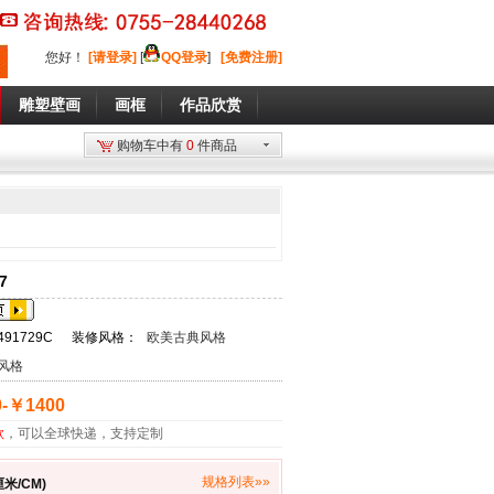
您好
！
[请登录]
[
QQ登录
]
[免费注册]
雕塑壁画
画框
作品欣赏
购物车中有
0
件商品
7
491729C
装修风格：
欧美古典风格
风格
-￥1400
款
，可以全球快递，支持定制
规格列表»»
米/CM)