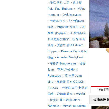
雅克·路易·大卫
鲁本斯
Peter Paul Rubens
拉斐尔
Raphael
列维坦Levitan
卡米耶·柯罗
让·弗朗索瓦·
米勒
约翰内斯·维米尔
瓦
西里·康定斯基
让·奥古斯特·
多米尼克·安格尔
提香·韦切
利奥
爱德华·霍珀 Edward
Hopper
Kusama Yayoi 草间
弥生
Amedeo Modigliani
布格罗 Bouguereau
提香
titian
亨利·卢梭 Henri
Rousseau
琼·米罗 Joan
Miro
奥迪隆·雷东 ODILON
REDON
卡斯帕·大卫·弗里德
商品详
里希
爱德华·蒙克
伦勃朗
买油画网
拉斐尔·扎巴莱塔Rafael
Zabaleta
takashi-murakami