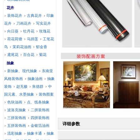
花卉
装饰花卉
古典花卉
印象
花卉
刀画花卉
写实花卉
向日葵
牡丹花
玫瑰花
荷花荷塘
马蹄莲
工笔花
鸟
茉莉花油画
郁金香
鸢尾花
百合花
菊花
抽象
新抽象、现代抽象
东南亚
风格装饰画
抽象油画
抽象
装饰
赵无极
朱德群
中
国元素、水墨抽象
装饰图案
色块油画
点、线条抽象
波洛克抽象
二拼装饰画
三拼装饰画
四拼装饰画
详细参数
五拼装饰画
金银箔油画
流彩抽象
抽象卡通
抽象