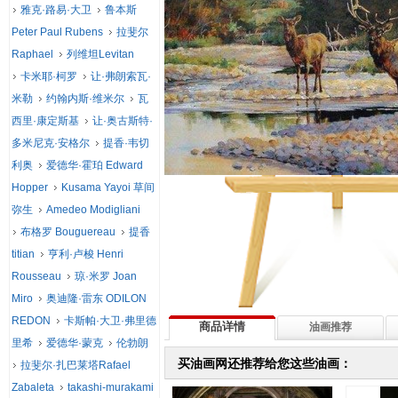
雅克·路易·大卫
鲁本斯
Peter Paul Rubens
拉斐尔
Raphael
列维坦Levitan
卡米耶·柯罗
让·弗朗索瓦·
米勒
约翰内斯·维米尔
瓦
西里·康定斯基
让·奥古斯特·
多米尼克·安格尔
提香·韦切
利奥
爱德华·霍珀 Edward
Hopper
Kusama Yayoi 草间
弥生
Amedeo Modigliani
布格罗 Bouguereau
提香
titian
亨利·卢梭 Henri
Rousseau
琼·米罗 Joan
Miro
奥迪隆·雷东 ODILON
REDON
卡斯帕·大卫·弗里德
商品详情
油画推荐
里希
爱德华·蒙克
伦勃朗
买油画网还推荐给您这些油画：
拉斐尔·扎巴莱塔Rafael
Zabaleta
takashi-murakami