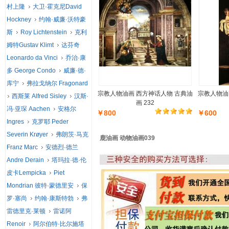
村上隆
大卫·霍克尼David
Hockney
约翰·威廉·沃特豪
斯
Roy Lichtenstein
克利
姆特Gustav Klimt
达芬奇
Leonardo da Vinci
乔治·康
多 George Condo
威廉·德·
库宁
弗拉戈纳尔 Fragonard
宗教人物油画 西方神话人物 古典油
宗教人物油
西斯莱 Alfred Sisley
汉斯·
画 232
冯·亚琛 Aachen
安格尔
￥800
￥600
Ingres
克罗耶 Peder
Severin Krøyer
弗朗茨·马克
鹿油画 动物油画039
Franz Marc
安德烈·德兰
Andre Derain
塔玛拉·德·伦
皮卡Lempicka
Piet
Mondrian 彼特·蒙德里安
保
罗·塞尚
约翰·康斯特勃
弗
雷德里克·莱顿
雷诺阿
Renoir
阿尔伯特·比尔施塔