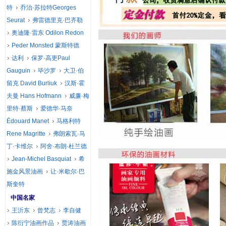
特
乔治·苏拉特Georges
Seurat
弗雷德里克·巴齐勒
奥迪隆·雷东 Odilon Redon
Peder Monsted 蒙斯特德
达利
保罗·高更Paul
Gauguin
毕沙罗
大卫·伯
留克 David Burliuk
汉斯·霍
夫曼 Hans Hofmann
威廉·梅
里特·蔡斯
爱德华·马奈
Édouard Manet
马格利特
Rene Magritte
弗朗索瓦·马
丁·卡维尔
阿舍·布朗·杜兰德
Jean-Michel Basquiat
希
施金风景油画
让·米歇尔·巴
斯奎特
中国名家
王沂东
曾梵志
李自健
陈衍宁油画作品
贾涛油画