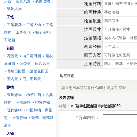
乐器
装饰风景
装饰动物
绘画材料
亚麻油画布,专业油
装饰人物
绘画性质
手绘油画
工笔
绘画质量
高档商业
工笔花鸟
工笔人物
工笔
油画尺寸
可订做任何尺寸
静物
工笔荷花
贴金 银箔
油画装裱
实木内框装裱，外
工笔画
画师经验
十年以上
花园
画面方案
可订做任何图案
花园景
向日葵田园
薰衣
油画特性
草田园
蒲公英
田园风景
防水、防潮、不褪
葡萄田园景
油菜花田园
购买咨询
室内景
门、窗风景
静物
如果您对本商品有什么问题,请提问咨询!
装饰静物
柿子油画
古典
发表咨询
静物
写实静物
印象静物
标题：
现代静物
中国静物、青花
*
咨询内容：
瓷
水果静物
葡萄、葡萄酒
油画
人物