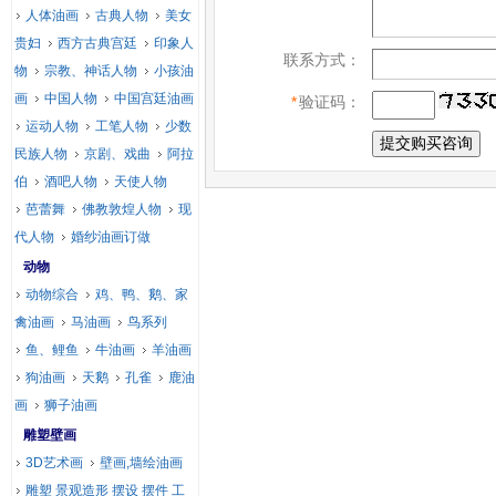
人体油画
古典人物
美女
贵妇
西方古典宫廷
印象人
联系方式：
物
宗教、神话人物
小孩油
画
中国人物
中国宫廷油画
*
验证码：
运动人物
工笔人物
少数
民族人物
京剧、戏曲
阿拉
伯
酒吧人物
天使人物
芭蕾舞
佛教敦煌人物
现
代人物
婚纱油画订做
动物
动物综合
鸡、鸭、鹅、家
禽油画
马油画
鸟系列
鱼、鲤鱼
牛油画
羊油画
狗油画
天鹅
孔雀
鹿油
画
狮子油画
雕塑壁画
3D艺术画
壁画,墙绘油画
雕塑 景观造形 摆设 摆件 工