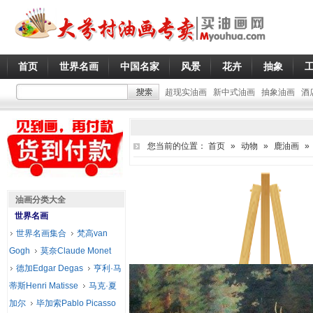
首页
世界名画
中国名家
风景
花卉
抽象
超现实油画
新中式油画
抽象油画
酒
您当前的位置：
首页
»
动物
»
鹿油画
»
油画分类大全
世界名画
世界名画集合
梵高van
Gogh
莫奈Claude Monet
德加Edgar Degas
亨利·马
蒂斯Henri Matisse
马克·夏
加尔
毕加索Pablo Picasso