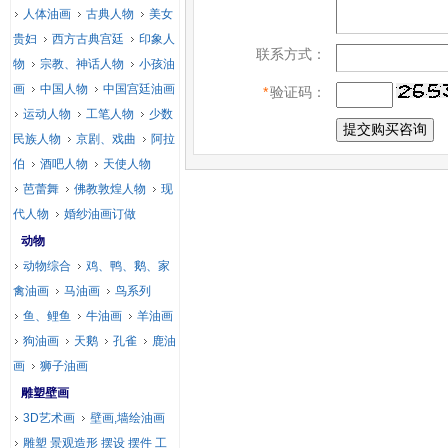
人体油画
古典人物
美女
贵妇
西方古典宫廷
印象人
联系方式：
物
宗教、神话人物
小孩油
画
中国人物
中国宫廷油画
*
验证码：
运动人物
工笔人物
少数
民族人物
京剧、戏曲
阿拉
伯
酒吧人物
天使人物
芭蕾舞
佛教敦煌人物
现
代人物
婚纱油画订做
动物
动物综合
鸡、鸭、鹅、家
禽油画
马油画
鸟系列
鱼、鲤鱼
牛油画
羊油画
狗油画
天鹅
孔雀
鹿油
画
狮子油画
雕塑壁画
3D艺术画
壁画,墙绘油画
雕塑 景观造形 摆设 摆件 工