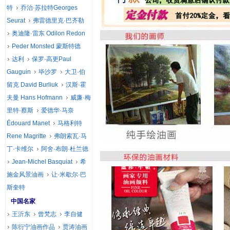
特
乔治·苏拉特Georges
Seurat
弗雷德里克·巴齐勒
奥迪隆·雷东 Odilon Redon
Peder Monsted 蒙斯特德
达利
保罗·高更Paul
Gauguin
毕沙罗
大卫·伯
留克 David Burliuk
汉斯·霍
夫曼 Hans Hofmann
威廉·梅
里特·蔡斯
爱德华·马奈
Édouard Manet
马格利特
Rene Magritte
弗朗索瓦·马
丁·卡维尔
阿舍·布朗·杜兰德
Jean-Michel Basquiat
希
施金风景油画
让·米歇尔·巴
斯奎特
中国名家
王沂东
曾梵志
李自健
陈衍宁油画作品
贾涛油画