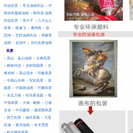
作品欣赏
常玉油画作品
中
国农村题材油画
靳尚谊 油画
作品欣赏
张大千
八大山人
朱耷
陈逸飞
潘鸿海
徐
悲鸿
艾轩油画作品
周春芽
油画
吴冠中
当代名家油画
风景
高山、金山油画
古典风景
树林河流
乡村田园景
古
典乡村
高山流水
印象风景
中国山水画
写实风景
花
园景
中国画油画
巴黎街景
东北刀画
托马斯花园
地
中海风景
大海、帆船
江南
水乡
中式建筑
威尼斯风景
荷兰街景
城市景观
万里
长城
黄河油画
冬天雪景
欧式建筑景观