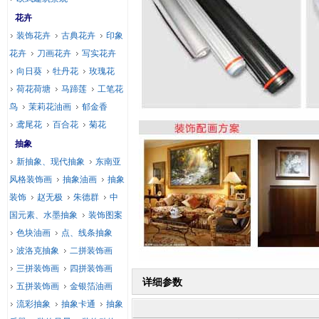
花卉
装饰花卉
古典花卉
印象
花卉
刀画花卉
写实花卉
向日葵
牡丹花
玫瑰花
荷花荷塘
马蹄莲
工笔花
鸟
茉莉花油画
郁金香
鸢尾花
百合花
菊花
抽象
新抽象、现代抽象
东南亚
风格装饰画
抽象油画
抽象
装饰
赵无极
朱德群
中
国元素、水墨抽象
装饰图案
色块油画
点、线条抽象
波洛克抽象
二拼装饰画
三拼装饰画
四拼装饰画
详细参数
五拼装饰画
金银箔油画
流彩抽象
抽象卡通
抽象