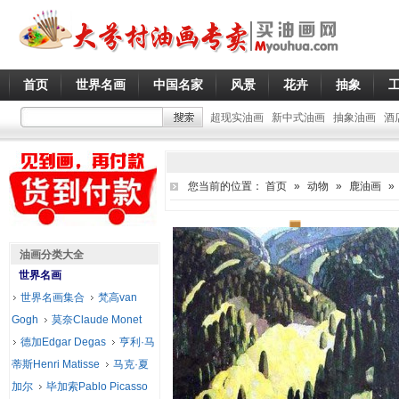
首页
世界名画
中国名家
风景
花卉
抽象
超现实油画
新中式油画
抽象油画
酒
您当前的位置：
首页
»
动物
»
鹿油画
»
油画分类大全
世界名画
世界名画集合
梵高van
Gogh
莫奈Claude Monet
德加Edgar Degas
亨利·马
蒂斯Henri Matisse
马克·夏
加尔
毕加索Pablo Picasso