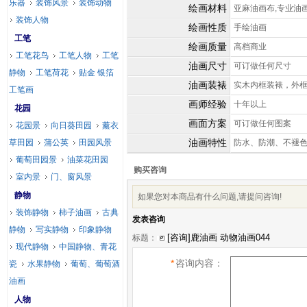
乐器
装饰风景
装饰动物
绘画材料
亚麻油画布,专业油
装饰人物
绘画性质
手绘油画
工笔
绘画质量
高档商业
工笔花鸟
工笔人物
工笔
油画尺寸
可订做任何尺寸
静物
工笔荷花
贴金 银箔
油画装裱
实木内框装裱，外
工笔画
画师经验
十年以上
花园
画面方案
可订做任何图案
花园景
向日葵田园
薰衣
油画特性
草田园
蒲公英
田园风景
防水、防潮、不褪
葡萄田园景
油菜花田园
购买咨询
室内景
门、窗风景
静物
如果您对本商品有什么问题,请提问咨询!
装饰静物
柿子油画
古典
发表咨询
静物
写实静物
印象静物
标题：
现代静物
中国静物、青花
*
咨询内容：
瓷
水果静物
葡萄、葡萄酒
油画
人物