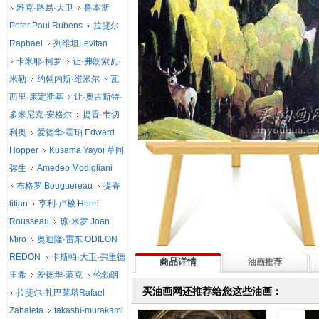
雅克·路易·大卫
鲁本斯
Peter Paul Rubens
拉斐尔
Raphael
列维坦Levitan
卡米耶·柯罗
让·弗朗索瓦·
米勒
约翰内斯·维米尔
瓦
西里·康定斯基
让·奥古斯特·
多米尼克·安格尔
提香·韦切
利奥
爱德华·霍珀 Edward
Hopper
Kusama Yayoi 草间
弥生
Amedeo Modigliani
布格罗 Bouguereau
提香
titian
亨利·卢梭 Henri
Rousseau
琼·米罗 Joan
Miro
奥迪隆·雷东 ODILON
REDON
卡斯帕·大卫·弗里德
商品详情
油画推荐
里希
爱德华·蒙克
伦勃朗
买油画网还推荐给您这些油画：
拉斐尔·扎巴莱塔Rafael
Zabaleta
takashi-murakami