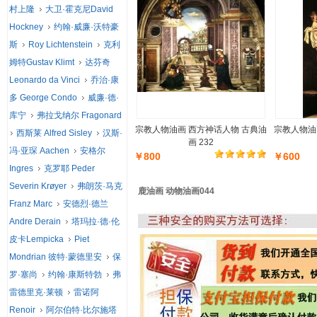
村上隆
大卫·霍克尼David
Hockney
约翰·威廉·沃特豪
斯
Roy Lichtenstein
克利
姆特Gustav Klimt
达芬奇
Leonardo da Vinci
乔治·康
多 George Condo
威廉·德·
库宁
弗拉戈纳尔 Fragonard
宗教人物油画 西方神话人物 古典油
宗教人物油
西斯莱 Alfred Sisley
汉斯·
画 232
冯·亚琛 Aachen
安格尔
￥800
￥600
Ingres
克罗耶 Peder
Severin Krøyer
弗朗茨·马克
鹿油画 动物油画044
Franz Marc
安德烈·德兰
Andre Derain
塔玛拉·德·伦
皮卡Lempicka
Piet
Mondrian 彼特·蒙德里安
保
罗·塞尚
约翰·康斯特勃
弗
雷德里克·莱顿
雷诺阿
Renoir
阿尔伯特·比尔施塔