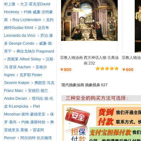
村上隆
大卫·霍克尼David
Hockney
约翰·威廉·沃特豪
斯
Roy Lichtenstein
克利
姆特Gustav Klimt
达芬奇
Leonardo da Vinci
乔治·康
多 George Condo
威廉·德·
库宁
弗拉戈纳尔 Fragonard
宗教人物油画 西方神话人物 古典油
宗教人物油
西斯莱 Alfred Sisley
汉斯·
画 232
冯·亚琛 Aachen
安格尔
￥800
￥600
Ingres
克罗耶 Peder
Severin Krøyer
弗朗茨·马克
现代抽象油画 抽象线条 027
Franz Marc
安德烈·德兰
Andre Derain
塔玛拉·德·伦
皮卡Lempicka
Piet
Mondrian 彼特·蒙德里安
保
罗·塞尚
约翰·康斯特勃
弗
雷德里克·莱顿
雷诺阿
Renoir
阿尔伯特·比尔施塔