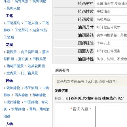
乐器
装饰风景
装饰动物
绘画材料
亚麻油画布,专业油
装饰人物
绘画性质
手绘油画
工笔
绘画质量
高档商业
工笔花鸟
工笔人物
工笔
油画尺寸
可订做任何尺寸
静物
工笔荷花
贴金 银箔
油画装裱
实木内框装裱，外
工笔画
画师经验
十年以上
花园
画面方案
可订做任何图案
花园景
向日葵田园
薰衣
油画特性
草田园
蒲公英
田园风景
防水、防潮、不褪
葡萄田园景
油菜花田园
购买咨询
室内景
门、窗风景
静物
如果您对本商品有什么问题,请提问咨询!
装饰静物
柿子油画
古典
发表咨询
静物
写实静物
印象静物
标题：
现代静物
中国静物、青花
*
咨询内容：
瓷
水果静物
葡萄、葡萄酒
油画
人物