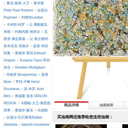
雅克·路易·大卫
鲁本斯
Peter Paul Rubens
拉斐尔
Raphael
列维坦Levitan
卡米耶·柯罗
让·弗朗索瓦·
米勒
约翰内斯·维米尔
瓦
西里·康定斯基
让·奥古斯特·
多米尼克·安格尔
提香·韦切
利奥
爱德华·霍珀 Edward
Hopper
Kusama Yayoi 草间
弥生
Amedeo Modigliani
布格罗 Bouguereau
提香
titian
亨利·卢梭 Henri
Rousseau
琼·米罗 Joan
Miro
奥迪隆·雷东 ODILON
REDON
卡斯帕·大卫·弗里德
商品详情
油画推荐
里希
爱德华·蒙克
伦勃朗
买油画网还推荐给您这些油画：
拉斐尔·扎巴莱塔Rafael
Zabaleta
takashi-murakami