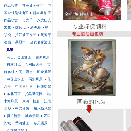
作品欣赏
常玉油画作品
中
国农村题材油画
靳尚谊 油画
作品欣赏
张大千
八大山人
朱耷
陈逸飞
潘鸿海
徐
悲鸿
艾轩油画作品
周春芽
油画
吴冠中
当代名家油画
风景
高山、金山油画
古典风景
树林河流
乡村田园景
古
典乡村
高山流水
印象风景
中国山水画
写实风景
花
园景
中国画油画
巴黎街景
东北刀画
托马斯花园
地
中海风景
大海、帆船
江南
水乡
中式建筑
威尼斯风景
荷兰街景
城市景观
万里
长城
黄河油画
冬天雪景
欧式建筑景观