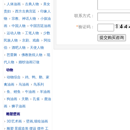
人体油画
古典人物
美女
贵妇
西方古典宫廷
印象人
联系方式：
物
宗教、神话人物
小孩油
画
中国人物
中国宫廷油画
*
验证码：
运动人物
工笔人物
少数
民族人物
京剧、戏曲
阿拉
伯
酒吧人物
天使人物
芭蕾舞
佛教敦煌人物
现
代人物
婚纱油画订做
动物
动物综合
鸡、鸭、鹅、家
禽油画
马油画
鸟系列
鱼、鲤鱼
牛油画
羊油画
狗油画
天鹅
孔雀
鹿油
画
狮子油画
雕塑壁画
3D艺术画
壁画,墙绘油画
雕塑 景观造形 摆设 摆件 工