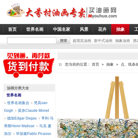
首页
世界名画
中国名家
风景
花卉
抽象
超现实油画
新中式油画
抽象油画
酒
您当前的位置：
首页
»
抽象
»
点、线条
油画分类大全
世界名画
世界名画集合
梵高van
Gogh
莫奈Claude Monet
德加Edgar Degas
亨利·马
蒂斯Henri Matisse
马克·夏
加尔
毕加索Pablo Picasso