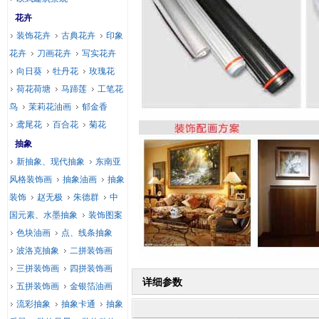
花卉
装饰花卉
古典花卉
印象
花卉
刀画花卉
写实花卉
向日葵
牡丹花
玫瑰花
荷花荷塘
马蹄莲
工笔花
鸟
茉莉花油画
郁金香
鸢尾花
百合花
菊花
抽象
新抽象、现代抽象
东南亚
风格装饰画
抽象油画
抽象
装饰
赵无极
朱德群
中
国元素、水墨抽象
装饰图案
色块油画
点、线条抽象
波洛克抽象
二拼装饰画
三拼装饰画
四拼装饰画
详细参数
五拼装饰画
金银箔油画
流彩抽象
抽象卡通
抽象