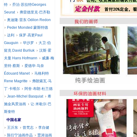
特
乔治·苏拉特Georges
Seurat
弗雷德里克·巴齐勒
奥迪隆·雷东 Odilon Redon
Peder Monsted 蒙斯特德
达利
保罗·高更Paul
Gauguin
毕沙罗
大卫·伯
留克 David Burliuk
汉斯·霍
夫曼 Hans Hofmann
威廉·梅
里特·蔡斯
爱德华·马奈
Édouard Manet
马格利特
Rene Magritte
弗朗索瓦·马
丁·卡维尔
阿舍·布朗·杜兰德
Jean-Michel Basquiat
希
施金风景油画
让·米歇尔·巴
斯奎特
中国名家
王沂东
曾梵志
李自健
陈衍宁油画作品
贾涛油画