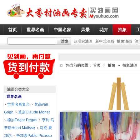
首页
世界名画
中国名家
风景
花卉
抽象
超现实油画
新中式油画
抽象油画
酒
您当前的位置：
首页
»
抽象
»
抽象油画
油画分类大全
世界名画
世界名画集合
梵高van
Gogh
莫奈Claude Monet
德加Edgar Degas
亨利·马
蒂斯Henri Matisse
马克·夏
加尔
毕加索Pablo Picasso