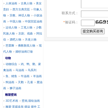
人体油画
古典人物
美女
贵妇
西方古典宫廷
印象人
联系方式：
物
宗教、神话人物
小孩油
画
中国人物
中国宫廷油画
*
验证码：
运动人物
工笔人物
少数
民族人物
京剧、戏曲
阿拉
伯
酒吧人物
天使人物
芭蕾舞
佛教敦煌人物
现
代人物
婚纱油画订做
动物
动物综合
鸡、鸭、鹅、家
禽油画
马油画
鸟系列
鱼、鲤鱼
牛油画
羊油画
狗油画
天鹅
孔雀
鹿油
画
狮子油画
雕塑壁画
3D艺术画
壁画,墙绘油画
雕塑 景观造形 摆设 摆件 工