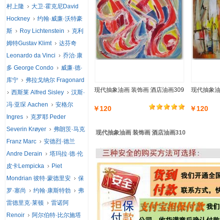
村上隆
大卫·霍克尼David
Hockney
约翰·威廉·沃特豪
斯
Roy Lichtenstein
克利
姆特Gustav Klimt
达芬奇
Leonardo da Vinci
乔治·康
多 George Condo
威廉·德·
库宁
弗拉戈纳尔 Fragonard
现代抽象油画 装饰画 酒店油画309
现代抽象油
西斯莱 Alfred Sisley
汉斯·
冯·亚琛 Aachen
安格尔
￥120
￥120
Ingres
克罗耶 Peder
Severin Krøyer
弗朗茨·马克
现代抽象油画 装饰画 酒店油画310
Franz Marc
安德烈·德兰
Andre Derain
塔玛拉·德·伦
皮卡Lempicka
Piet
Mondrian 彼特·蒙德里安
保
罗·塞尚
约翰·康斯特勃
弗
雷德里克·莱顿
雷诺阿
Renoir
阿尔伯特·比尔施塔