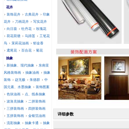
花卉
装饰花卉
古典花卉
印象
花卉
刀画花卉
写实花卉
向日葵
牡丹花
玫瑰花
荷花荷塘
马蹄莲
工笔花
鸟
茉莉花油画
郁金香
鸢尾花
百合花
菊花
抽象
新抽象、现代抽象
东南亚
风格装饰画
抽象油画
抽象
装饰
赵无极
朱德群
中
国元素、水墨抽象
装饰图案
色块油画
点、线条抽象
波洛克抽象
二拼装饰画
三拼装饰画
四拼装饰画
详细参数
五拼装饰画
金银箔油画
流彩抽象
抽象卡通
抽象