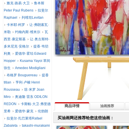
雅克·路易·大卫
鲁本斯
Peter Paul Rubens
拉斐尔
Raphael
列维坦Levitan
卡米耶·柯罗
让·弗朗索瓦·
米勒
约翰内斯·维米尔
瓦
西里·康定斯基
让·奥古斯特·
多米尼克·安格尔
提香·韦切
利奥
爱德华·霍珀 Edward
Hopper
Kusama Yayoi 草间
弥生
Amedeo Modigliani
布格罗 Bouguereau
提香
titian
亨利·卢梭 Henri
Rousseau
琼·米罗 Joan
Miro
奥迪隆·雷东 ODILON
REDON
卡斯帕·大卫·弗里德
商品详情
油画推荐
里希
爱德华·蒙克
伦勃朗
买油画网还推荐给您这些油画：
拉斐尔·扎巴莱塔Rafael
Zabaleta
takashi-murakami