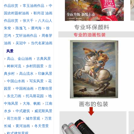
作品欣赏
常玉油画作品
中
国农村题材油画
靳尚谊 油画
作品欣赏
张大千
八大山人
朱耷
陈逸飞
潘鸿海
徐
悲鸿
艾轩油画作品
周春芽
油画
吴冠中
当代名家油画
风景
高山、金山油画
古典风景
树林河流
乡村田园景
古
典乡村
高山流水
印象风景
中国山水画
写实风景
花
园景
中国画油画
巴黎街景
东北刀画
托马斯花园
地
中海风景
大海、帆船
江南
水乡
中式建筑
威尼斯风景
荷兰街景
城市景观
万里
长城
黄河油画
冬天雪景
欧式建筑景观