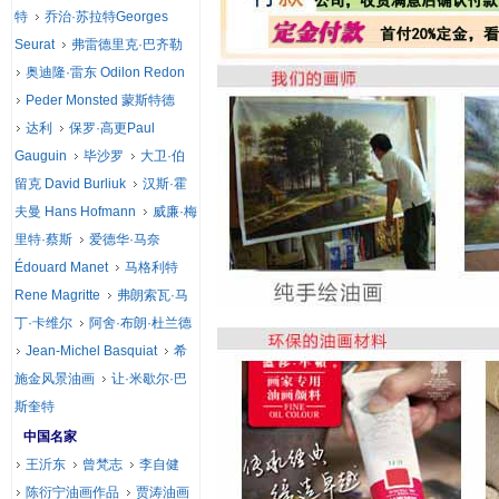
特
乔治·苏拉特Georges
Seurat
弗雷德里克·巴齐勒
奥迪隆·雷东 Odilon Redon
Peder Monsted 蒙斯特德
达利
保罗·高更Paul
Gauguin
毕沙罗
大卫·伯
留克 David Burliuk
汉斯·霍
夫曼 Hans Hofmann
威廉·梅
里特·蔡斯
爱德华·马奈
Édouard Manet
马格利特
Rene Magritte
弗朗索瓦·马
丁·卡维尔
阿舍·布朗·杜兰德
Jean-Michel Basquiat
希
施金风景油画
让·米歇尔·巴
斯奎特
中国名家
王沂东
曾梵志
李自健
陈衍宁油画作品
贾涛油画