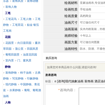
乐器
装饰风景
装饰动物
绘画材料
亚麻油画布,专业油
装饰人物
绘画性质
手绘油画
工笔
绘画质量
高档商业
工笔花鸟
工笔人物
工笔
油画尺寸
可订做任何尺寸
静物
工笔荷花
贴金 银箔
油画装裱
实木内框装裱，外
工笔画
画师经验
十年以上
花园
画面方案
可订做任何图案
花园景
向日葵田园
薰衣
油画特性
草田园
蒲公英
田园风景
防水、防潮、不褪
葡萄田园景
油菜花田园
购买咨询
室内景
门、窗风景
静物
如果您对本商品有什么问题,请提问咨询!
装饰静物
柿子油画
古典
发表咨询
静物
写实静物
印象静物
标题：
现代静物
中国静物、青花
*
咨询内容：
瓷
水果静物
葡萄、葡萄酒
油画
人物