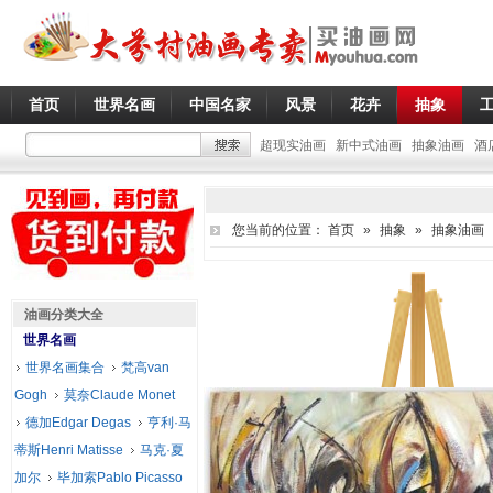
首页
世界名画
中国名家
风景
花卉
抽象
超现实油画
新中式油画
抽象油画
酒
您当前的位置：
首页
»
抽象
»
抽象油画
油画分类大全
世界名画
世界名画集合
梵高van
Gogh
莫奈Claude Monet
德加Edgar Degas
亨利·马
蒂斯Henri Matisse
马克·夏
加尔
毕加索Pablo Picasso