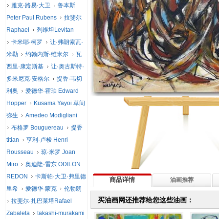
雅克·路易·大卫
鲁本斯
Peter Paul Rubens
拉斐尔
Raphael
列维坦Levitan
卡米耶·柯罗
让·弗朗索瓦·
米勒
约翰内斯·维米尔
瓦
西里·康定斯基
让·奥古斯特·
多米尼克·安格尔
提香·韦切
利奥
爱德华·霍珀 Edward
Hopper
Kusama Yayoi 草间
弥生
Amedeo Modigliani
布格罗 Bouguereau
提香
titian
亨利·卢梭 Henri
Rousseau
琼·米罗 Joan
Miro
奥迪隆·雷东 ODILON
REDON
卡斯帕·大卫·弗里德
商品详情
油画推荐
里希
爱德华·蒙克
伦勃朗
买油画网还推荐给您这些油画：
拉斐尔·扎巴莱塔Rafael
Zabaleta
takashi-murakami