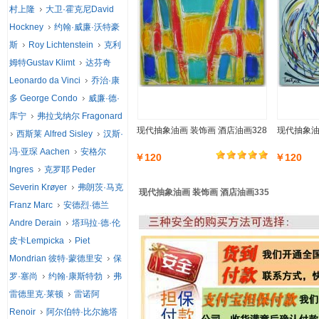
村上隆
大卫·霍克尼David
Hockney
约翰·威廉·沃特豪
斯
Roy Lichtenstein
克利
姆特Gustav Klimt
达芬奇
Leonardo da Vinci
乔治·康
多 George Condo
威廉·德·
库宁
弗拉戈纳尔 Fragonard
现代抽象油画 装饰画 酒店油画328
现代抽象油
西斯莱 Alfred Sisley
汉斯·
冯·亚琛 Aachen
安格尔
￥120
￥120
Ingres
克罗耶 Peder
Severin Krøyer
弗朗茨·马克
现代抽象油画 装饰画 酒店油画335
Franz Marc
安德烈·德兰
Andre Derain
塔玛拉·德·伦
皮卡Lempicka
Piet
Mondrian 彼特·蒙德里安
保
罗·塞尚
约翰·康斯特勃
弗
雷德里克·莱顿
雷诺阿
Renoir
阿尔伯特·比尔施塔