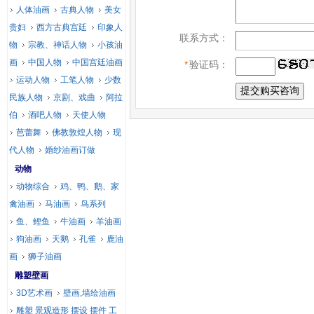
人体油画
古典人物
美女
贵妇
西方古典宫廷
印象人
联系方式：
物
宗教、神话人物
小孩油
画
中国人物
中国宫廷油画
*
验证码：
运动人物
工笔人物
少数
民族人物
京剧、戏曲
阿拉
伯
酒吧人物
天使人物
芭蕾舞
佛教敦煌人物
现
代人物
婚纱油画订做
动物
动物综合
鸡、鸭、鹅、家
禽油画
马油画
鸟系列
鱼、鲤鱼
牛油画
羊油画
狗油画
天鹅
孔雀
鹿油
画
狮子油画
雕塑壁画
3D艺术画
壁画,墙绘油画
雕塑 景观造形 摆设 摆件 工