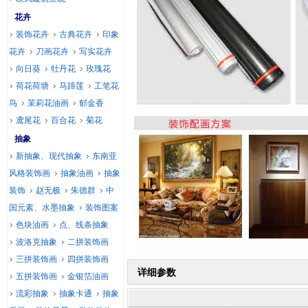
花卉
装饰花卉
古典花卉
印象
花卉
刀画花卉
写实花卉
向日葵
牡丹花
玫瑰花
荷花荷塘
马蹄莲
工笔花
鸟
茉莉花油画
郁金香
鸢尾花
百合花
菊花
抽象
新抽象、现代抽象
东南亚
风格装饰画
抽象油画
抽象
装饰
赵无极
朱德群
中
国元素、水墨抽象
装饰图案
色块油画
点、线条抽象
波洛克抽象
二拼装饰画
三拼装饰画
四拼装饰画
详细参数
五拼装饰画
金银箔油画
流彩抽象
抽象卡通
抽象