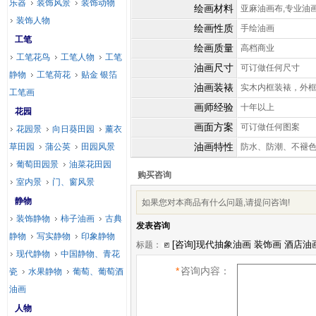
乐器
装饰风景
装饰动物
绘画材料
亚麻油画布,专业油
装饰人物
绘画性质
手绘油画
工笔
绘画质量
高档商业
工笔花鸟
工笔人物
工笔
油画尺寸
可订做任何尺寸
静物
工笔荷花
贴金 银箔
油画装裱
实木内框装裱，外
工笔画
画师经验
十年以上
花园
画面方案
可订做任何图案
花园景
向日葵田园
薰衣
油画特性
草田园
蒲公英
田园风景
防水、防潮、不褪
葡萄田园景
油菜花田园
购买咨询
室内景
门、窗风景
静物
如果您对本商品有什么问题,请提问咨询!
装饰静物
柿子油画
古典
发表咨询
静物
写实静物
印象静物
标题：
现代静物
中国静物、青花
*
咨询内容：
瓷
水果静物
葡萄、葡萄酒
油画
人物