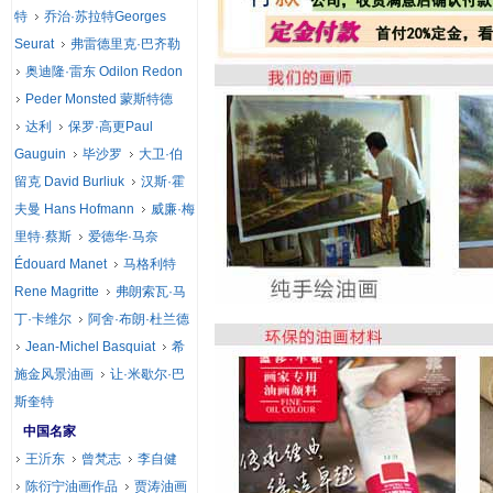
特
乔治·苏拉特Georges
Seurat
弗雷德里克·巴齐勒
奥迪隆·雷东 Odilon Redon
Peder Monsted 蒙斯特德
达利
保罗·高更Paul
Gauguin
毕沙罗
大卫·伯
留克 David Burliuk
汉斯·霍
夫曼 Hans Hofmann
威廉·梅
里特·蔡斯
爱德华·马奈
Édouard Manet
马格利特
Rene Magritte
弗朗索瓦·马
丁·卡维尔
阿舍·布朗·杜兰德
Jean-Michel Basquiat
希
施金风景油画
让·米歇尔·巴
斯奎特
中国名家
王沂东
曾梵志
李自健
陈衍宁油画作品
贾涛油画