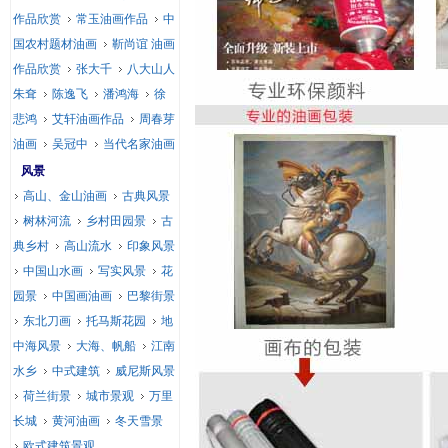
作品欣赏
常玉油画作品
中
国农村题材油画
靳尚谊 油画
作品欣赏
张大千
八大山人
朱耷
陈逸飞
潘鸿海
徐
悲鸿
艾轩油画作品
周春芽
油画
吴冠中
当代名家油画
风景
高山、金山油画
古典风景
树林河流
乡村田园景
古
典乡村
高山流水
印象风景
中国山水画
写实风景
花
园景
中国画油画
巴黎街景
东北刀画
托马斯花园
地
中海风景
大海、帆船
江南
水乡
中式建筑
威尼斯风景
荷兰街景
城市景观
万里
长城
黄河油画
冬天雪景
欧式建筑景观