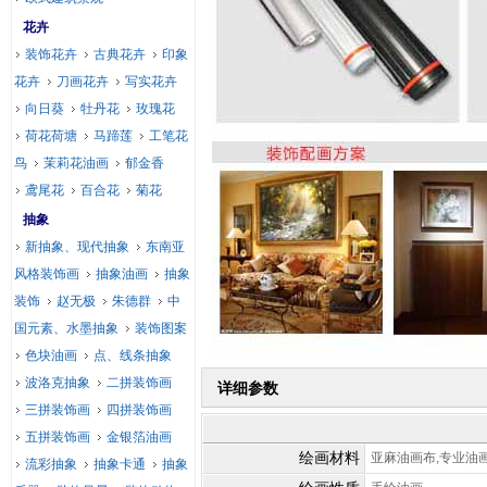
花卉
装饰花卉
古典花卉
印象
花卉
刀画花卉
写实花卉
向日葵
牡丹花
玫瑰花
荷花荷塘
马蹄莲
工笔花
鸟
茉莉花油画
郁金香
鸢尾花
百合花
菊花
抽象
新抽象、现代抽象
东南亚
风格装饰画
抽象油画
抽象
装饰
赵无极
朱德群
中
国元素、水墨抽象
装饰图案
色块油画
点、线条抽象
波洛克抽象
二拼装饰画
详细参数
三拼装饰画
四拼装饰画
五拼装饰画
金银箔油画
绘画材料
亚麻油画布,专业油
流彩抽象
抽象卡通
抽象