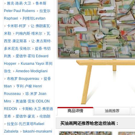
雅克·路易·大卫
鲁本斯
Peter Paul Rubens
拉斐尔
Raphael
列维坦Levitan
卡米耶·柯罗
让·弗朗索瓦·
米勒
约翰内斯·维米尔
瓦
西里·康定斯基
让·奥古斯特·
多米尼克·安格尔
提香·韦切
利奥
爱德华·霍珀 Edward
Hopper
Kusama Yayoi 草间
弥生
Amedeo Modigliani
布格罗 Bouguereau
提香
titian
亨利·卢梭 Henri
Rousseau
琼·米罗 Joan
Miro
奥迪隆·雷东 ODILON
REDON
卡斯帕·大卫·弗里德
商品详情
油画推荐
里希
爱德华·蒙克
伦勃朗
买油画网还推荐给您这些油画：
拉斐尔·扎巴莱塔Rafael
Zabaleta
takashi-murakami