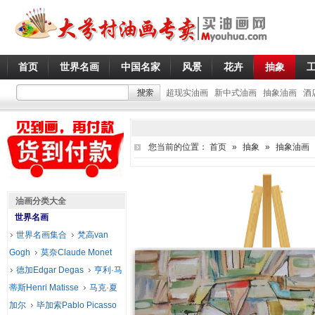
首页
世界名画
中国名家
风景
花卉
抽象
超现实油画
新中式油画
抽象油画
酒
您当前的位置：
首页
»
抽象
»
抽象油画
油画分类大全
世界名画
世界名画集合
梵高van
Gogh
莫奈Claude Monet
德加Edgar Degas
亨利·马
蒂斯Henri Matisse
马克·夏
加尔
毕加索Pablo Picasso