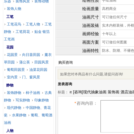
绘画性质
手绘油画
乐器
装饰风景
装饰动物
绘画质量
装饰人物
高档商业
工笔
油画尺寸
可订做任何尺寸
工笔花鸟
工笔人物
工笔
油画装裱
实木内框装裱，外
静物
工笔荷花
贴金 银箔
画师经验
十年以上
工笔画
画面方案
可订做任何图案
花园
油画特性
防水、防潮、不褪
花园景
向日葵田园
薰衣
草田园
蒲公英
田园风景
购买咨询
葡萄田园景
油菜花田园
如果您对本商品有什么问题,请提问咨询!
室内景
门、窗风景
发表咨询
静物
标题：
装饰静物
柿子油画
古典
静物
写实静物
印象静物
*
咨询内容：
现代静物
中国静物、青花
瓷
水果静物
葡萄、葡萄酒
油画
人物