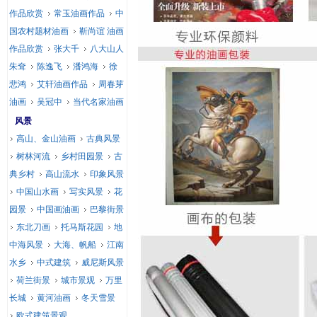
作品欣赏
常玉油画作品
中
国农村题材油画
靳尚谊 油画
作品欣赏
张大千
八大山人
朱耷
陈逸飞
潘鸿海
徐
悲鸿
艾轩油画作品
周春芽
油画
吴冠中
当代名家油画
风景
高山、金山油画
古典风景
树林河流
乡村田园景
古
典乡村
高山流水
印象风景
中国山水画
写实风景
花
园景
中国画油画
巴黎街景
东北刀画
托马斯花园
地
中海风景
大海、帆船
江南
水乡
中式建筑
威尼斯风景
荷兰街景
城市景观
万里
长城
黄河油画
冬天雪景
欧式建筑景观