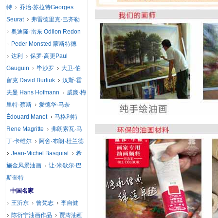
特
乔治·苏拉特Georges
Seurat
弗雷德里克·巴齐勒
奥迪隆·雷东 Odilon Redon
Peder Monsted 蒙斯特德
达利
保罗·高更Paul
Gauguin
毕沙罗
大卫·伯
留克 David Burliuk
汉斯·霍
夫曼 Hans Hofmann
威廉·梅
里特·蔡斯
爱德华·马奈
Édouard Manet
马格利特
Rene Magritte
弗朗索瓦·马
丁·卡维尔
阿舍·布朗·杜兰德
Jean-Michel Basquiat
希
施金风景油画
让·米歇尔·巴
斯奎特
中国名家
王沂东
曾梵志
李自健
陈衍宁油画作品
贾涛油画