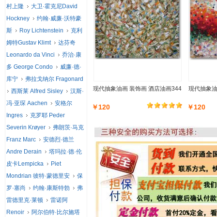
村上隆
大卫·霍克尼David
Hockney
约翰·威廉·沃特豪
斯
Roy Lichtenstein
克利
姆特Gustav Klimt
达芬奇
Leonardo da Vinci
乔治·康
多 George Condo
威廉·德·
库宁
弗拉戈纳尔 Fragonard
现代抽象油画 装饰画 酒店油画344
现代抽象油
西斯莱 Alfred Sisley
汉斯·
冯·亚琛 Aachen
安格尔
￥120
￥120
Ingres
克罗耶 Peder
Severin Krøyer
弗朗茨·马克
Franz Marc
安德烈·德兰
Andre Derain
塔玛拉·德·伦
皮卡Lempicka
Piet
Mondrian 彼特·蒙德里安
保
罗·塞尚
约翰·康斯特勃
弗
雷德里克·莱顿
雷诺阿
Renoir
阿尔伯特·比尔施塔