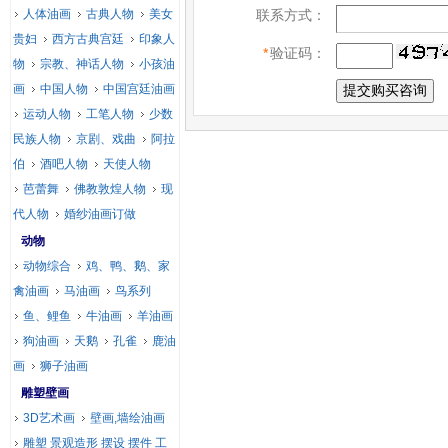
人体油画
古典人物
美女
联系方式：
贵妇
西方古典宫廷
印象人
*
验证码：
物
宗教、神话人物
小孩油
画
中国人物
中国宫廷油画
运动人物
工笔人物
少数
民族人物
京剧、戏曲
阿拉
伯
酒吧人物
天使人物
芭蕾舞
佛教敦煌人物
现
代人物
婚纱油画订做
动物
动物综合
鸡、鸭、鹅、家
禽油画
马油画
鸟系列
鱼、鲤鱼
牛油画
羊油画
狗油画
天鹅
孔雀
鹿油
画
狮子油画
雕塑壁画
3D艺术画
壁画,墙绘油画
雕塑 景观造形 摆设 摆件 工