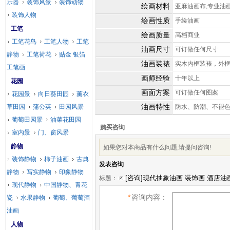
乐器
装饰风景
装饰动物
绘画材料
亚麻油画布,专业油
装饰人物
绘画性质
手绘油画
工笔
绘画质量
高档商业
工笔花鸟
工笔人物
工笔
油画尺寸
可订做任何尺寸
静物
工笔荷花
贴金 银箔
油画装裱
实木内框装裱，外
工笔画
画师经验
十年以上
花园
画面方案
可订做任何图案
花园景
向日葵田园
薰衣
油画特性
草田园
蒲公英
田园风景
防水、防潮、不褪
葡萄田园景
油菜花田园
购买咨询
室内景
门、窗风景
静物
如果您对本商品有什么问题,请提问咨询!
装饰静物
柿子油画
古典
发表咨询
静物
写实静物
印象静物
标题：
现代静物
中国静物、青花
*
咨询内容：
瓷
水果静物
葡萄、葡萄酒
油画
人物