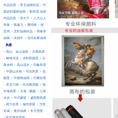
作品欣赏
常玉油画作品
中
国农村题材油画
靳尚谊 油画
作品欣赏
张大千
八大山人
朱耷
陈逸飞
潘鸿海
徐
悲鸿
艾轩油画作品
周春芽
油画
吴冠中
当代名家油画
风景
高山、金山油画
古典风景
树林河流
乡村田园景
古
典乡村
高山流水
印象风景
中国山水画
写实风景
花
园景
中国画油画
巴黎街景
东北刀画
托马斯花园
地
中海风景
大海、帆船
江南
水乡
中式建筑
威尼斯风景
荷兰街景
城市景观
万里
长城
黄河油画
冬天雪景
欧式建筑景观