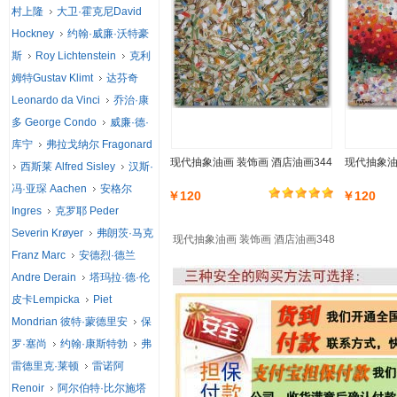
村上隆
大卫·霍克尼David
Hockney
约翰·威廉·沃特豪
斯
Roy Lichtenstein
克利
姆特Gustav Klimt
达芬奇
Leonardo da Vinci
乔治·康
多 George Condo
威廉·德·
库宁
弗拉戈纳尔 Fragonard
现代抽象油画 装饰画 酒店油画344
现代抽象油
西斯莱 Alfred Sisley
汉斯·
冯·亚琛 Aachen
安格尔
￥120
￥120
Ingres
克罗耶 Peder
Severin Krøyer
弗朗茨·马克
现代抽象油画 装饰画 酒店油画348
Franz Marc
安德烈·德兰
Andre Derain
塔玛拉·德·伦
皮卡Lempicka
Piet
Mondrian 彼特·蒙德里安
保
罗·塞尚
约翰·康斯特勃
弗
雷德里克·莱顿
雷诺阿
Renoir
阿尔伯特·比尔施塔