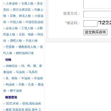
人体油画
古典人物
美女
贵妇
西方古典宫廷
印象人
联系方式：
物
宗教、神话人物
小孩油
画
中国人物
中国宫廷油画
*
验证码：
运动人物
工笔人物
少数
民族人物
京剧、戏曲
阿拉
伯
酒吧人物
天使人物
芭蕾舞
佛教敦煌人物
现
代人物
婚纱油画订做
动物
动物综合
鸡、鸭、鹅、家
禽油画
马油画
鸟系列
鱼、鲤鱼
牛油画
羊油画
狗油画
天鹅
孔雀
鹿油
画
狮子油画
雕塑壁画
3D艺术画
壁画,墙绘油画
雕塑 景观造形 摆设 摆件 工