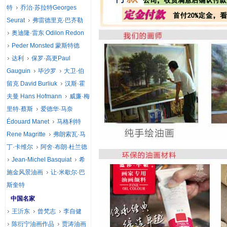
特
乔治·苏拉特Georges
Seurat
弗雷德里克·巴齐勒
奥迪隆·雷东 Odilon Redon
Peder Monsted 蒙斯特德
达利
保罗·高更Paul
Gauguin
毕沙罗
大卫·伯
留克 David Burliuk
汉斯·霍
夫曼 Hans Hofmann
威廉·梅
里特·蔡斯
爱德华·马奈
Édouard Manet
马格利特
Rene Magritte
弗朗索瓦·马
丁·卡维尔
阿舍·布朗·杜兰德
Jean-Michel Basquiat
希
施金风景油画
让·米歇尔·巴
斯奎特
中国名家
王沂东
曾梵志
李自健
陈衍宁油画作品
贾涛油画