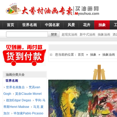
首页
世界名画
中国名家
风景
花卉
抽象
超现实油画
新中式油画
抽象油画
酒
您当前的位置：
首页
»
抽象
»
抽象油画
油画分类大全
世界名画
世界名画集合
梵高van
Gogh
莫奈Claude Monet
德加Edgar Degas
亨利·马
蒂斯Henri Matisse
马克·夏
加尔
毕加索Pablo Picasso