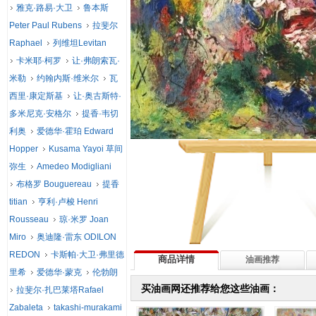
雅克·路易·大卫
鲁本斯
Peter Paul Rubens
拉斐尔
Raphael
列维坦Levitan
卡米耶·柯罗
让·弗朗索瓦·
米勒
约翰内斯·维米尔
瓦
西里·康定斯基
让·奥古斯特·
多米尼克·安格尔
提香·韦切
利奥
爱德华·霍珀 Edward
Hopper
Kusama Yayoi 草间
弥生
Amedeo Modigliani
布格罗 Bouguereau
提香
titian
亨利·卢梭 Henri
Rousseau
琼·米罗 Joan
Miro
奥迪隆·雷东 ODILON
REDON
卡斯帕·大卫·弗里德
商品详情
油画推荐
里希
爱德华·蒙克
伦勃朗
买油画网还推荐给您这些油画：
拉斐尔·扎巴莱塔Rafael
Zabaleta
takashi-murakami