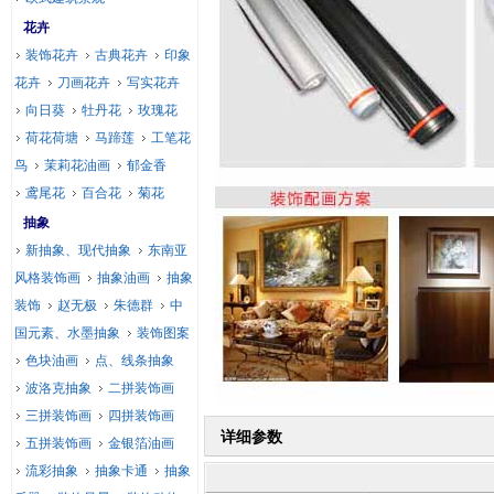
花卉
装饰花卉
古典花卉
印象
花卉
刀画花卉
写实花卉
向日葵
牡丹花
玫瑰花
荷花荷塘
马蹄莲
工笔花
鸟
茉莉花油画
郁金香
鸢尾花
百合花
菊花
抽象
新抽象、现代抽象
东南亚
风格装饰画
抽象油画
抽象
装饰
赵无极
朱德群
中
国元素、水墨抽象
装饰图案
色块油画
点、线条抽象
波洛克抽象
二拼装饰画
三拼装饰画
四拼装饰画
详细参数
五拼装饰画
金银箔油画
流彩抽象
抽象卡通
抽象